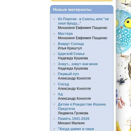
Новые материалы
Из Павлов - в Савлы, или "не
зная броду..."
Монахиня Евфимия Пащенко
Мастера
Монахиня Евфимия Пащенко
Вокруг Солнца
Илья Криштул
Царской Семье
Надежда Кушкова
Зовут... зовут они меня
Надежда Кушкова
Первый луч
Александр Конопля
Сосед
Александр Конопля
Ад
Александр Конопля
Детям о Рождестве Иоанна
Предтечи
Людмила Громова
Память 1941-2026
Михаил Малеин
"Когда шипит в тиши