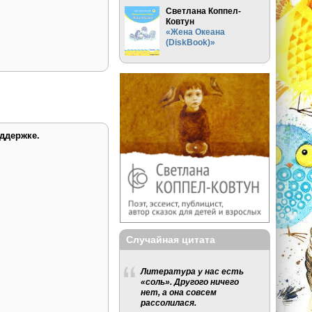
Светлана Коппел-
Ковтун
«Жена Океана
(DiskBook)»
ддержке.
Случайная цитата
Литература у нас есть
«соль». Другого ничего
нет, а она совсем
рассолилася.