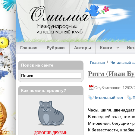
Перейти к основному содержанию
Омилия
Международный
литературный клуб
Главная
Рубрики
Авторы
Книги
Ин
Вы здесь
Главная
Читальный з
Поиск на сайте
Ритм (Иван Бу
Опубликовано: 12/03/
Как помочь проекту?
Читальный зал
П
Часы, шипя, двенадцат
В соседней зале, темно
Мгновения, бегущие ч
К безвестности, к забве
ДОРОГИЕ ДРУЗЬЯ!