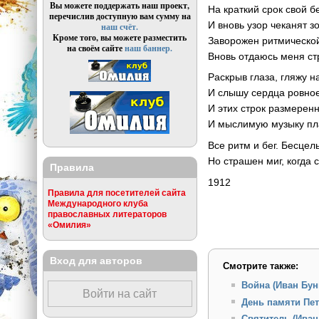
Вы можете поддержать наш проект,
На краткий срок свой б
перечислив доступную вам сумму на
И вновь узор чеканят з
наш счёт.
Кроме того, вы можете разместить
Заворожен ритмической
на своём сайте
наш баннер.
Вновь отдаюсь меня с
Раскрыв глаза, гляжу н
И слышу сердца ровное
И этих строк размерен
И мыслимую музыку пл
Все ритм и бег. Бесцел
Но страшен миг, когда 
Правила
1912
Правила для посетителей сайта
Международного клуба
православных литераторов
«Омилия»
Вход для авторов
Смотрите также:
Война (Иван Бун
Войти на сайт
День памяти Пет
Святитель (Иван