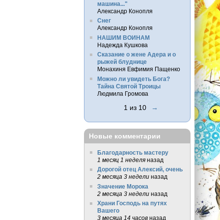
машина..."
Александр Конопля
Снег
Александр Конопля
НАШИМ ВОИНАМ
Надежда Кушкова
Сказание о жене Адера и о
рыжей блуднице
Монахиня Евфимия Пащенко
Можно ли увидеть Бога?
Тайна Святой Троицы
Людмила Громова
1 из 10
→
Новые комментарии
Благодарность мастеру
1 месяц 1 неделя
назад
Дорогой отец Алексий, очень
2 месяца 3 недели
назад
Значение Морока
2 месяца 3 недели
назад
Храни Господь на путях
Вашего
3 месяца 14 часов
назад