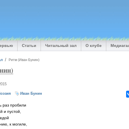
тервью
Статьи
Читальный зал
О клубе
Медиага
ал
Ритм (Иван Бунин)
нин)
2015
оэзия
Иван Бунин
ь раз пробили
й и пустой,
редой
нию, к могиле,