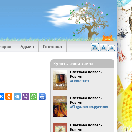
лерея
Админ
Гостевая
Купить наши книги
Светлана Коппел-
Ковтун
«Полотно»
Светлана Коппел-
Ковтун
«Я думаю по-русски»
Светлана Коппел-
Ковтун