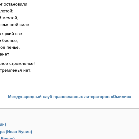
ег остановили
олотой:
 мечтой,
тремящей силе.
а яркий свет
 биенье,
ное пенье,
анет.
ьное стремленье!
стремленья нет.
Международный клуб православных литераторов «Омилия»
ин)
ра (Иван Бунин)
 Бунин)