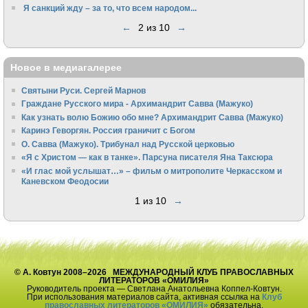
Я санкций жду – за то, что всем народом...
←
2 из 10
→
Новое в медиагалерее
Святыни Руси. Сергей Марнов
Граждане Русского мира - Архимандрит Савва (Мажуко)
Как узнать волю Божию обо мне? Архимандрит Савва (Мажуко)
Каринэ Геворгян. Россия граничит с Богом
О. Савва (Мажуко). Трибунал над Русской церковью
«Я с Христом — как в танке». Парсуна писателя Яна Таксюра
«И глас мой услышат…» – фильм о митрополите Черкасском и
Каневском Феодосии
1 из 10
→
© А. Ковтун 2008–2026 МЕЖДУНАРОДНЫЙ КЛУБ ПРАВОСЛАВНЫХ
ЛИТЕРАТОРОВ «ОМИЛИЯ»
Руководитель проекта — Светлана Анатольевна Коппел-Ковтун.
При использования материалов сайта, активная ссылка на
Клуб
православных литераторов «ОМИЛИЯ»
обязательна.