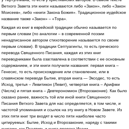
Ветхого Завета эти книги называются либо «Закон», либо «Закон
Моисеев», либо «книги Закона Божия». Традиционное иудейское
название также «Закон» – «Тора».
Каждая из книг в еврейской традиции обычно называется по
первым словам (по аналогии – в современной поэзии
ненадписанное автором стихотворение называется по своим
первым словам). В традиции Септуагинты, то есть греческого
перевода Священного Писания, каждая из этих книг
переводчиками была озаглавлена в соответствии с ее основным
содержанием, и эти книги получили названия: первая книга –
Генесис, то есть происхождение или становление, или в
славянском переводе Бытие, вторая книга — Эксодес, то есть
Исход, третья – Левитикон (Левит), четвертая книга – Арифми
(Числа) и пятая книга – Девтерономион (Второзаконие). Как было
сказано ранее, важность той или иной книги Священного
Писания Ветхого Завета для нас определяется, в том числе, и
частотой упоминания и ссылок на эту книгу в Новом Завете. Из
этих пяти книг три входят в число пяти наиболее часто
цитируемых: Бытие, Исход и Второзаконие, наряду с такими
книгами, как Псалтирь и книга пророка Исаии.