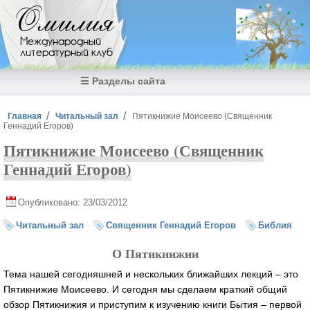
Перейти к основному содержанию
Омилия
Международный
литературный клуб
☰ Разделы сайта
Вы здесь
Главная
Читальный зал
Пятикнижие Моисеево (Священник
Геннадий Егоров)
Пятикнижие Моисеево (Священник
Геннадий Егоров)
Опубликовано: 23/03/2012
Читальный зал
Священник Геннадий Егоров
Библия
О Пятикнижии
Тема нашей сегодняшней и нескольких ближайших лекций – это
Пятикнижие Моисеево. И сегодня мы сделаем краткий общий
обзор Пятикнижия и приступим к изучению книги Бытия – первой