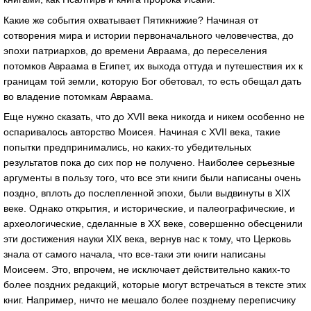
Какие же события охватывает Пятикнижие? Начиная от
сотворения мира и истории первоначального человечества, до
эпохи патриархов, до времени Авраама, до переселения
потомков Авраама в Египет, их выхода оттуда и путешествия их к
границам той земли, которую Бог обетовал, то есть обещал дать
во владение потомкам Авраама.
Еще нужно сказать, что до XVII века никогда и никем особенно не
оспаривалось авторство Моисея. Начиная с XVII века, такие
попытки предпринимались, но каких-то убедительных
результатов пока до сих пор не получено. Наиболее серьезные
аргументы в пользу того, что все эти книги были написаны очень
поздно, вплоть до послепленной эпохи, были выдвинуты в XIX
веке. Однако открытия, и исторические, и палеографические, и
археологические, сделанные в ХХ веке, совершенно обесценили
эти достижения науки XIX века, вернув нас к тому, что Церковь
знала от самого начала, что все-таки эти книги написаны
Моисеем. Это, впрочем, не исключает действительно каких-то
более поздних редакций, которые могут встречаться в тексте этих
книг. Например, ничто не мешало более позднему переписчику