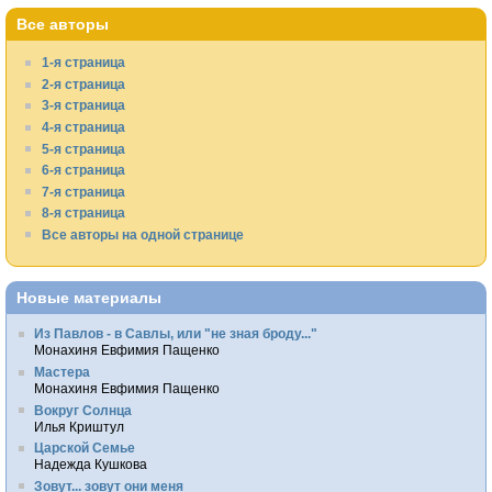
Все авторы
1-я страница
2-я страница
3-я страница
4-я страница
5-я страница
6-я страница
7-я страница
8-я страница
Все авторы на одной странице
Новые материалы
Из Павлов - в Савлы, или "не зная броду..."
Монахиня Евфимия Пащенко
Мастера
Монахиня Евфимия Пащенко
Вокруг Солнца
Илья Криштул
Царской Семье
Надежда Кушкова
Зовут... зовут они меня