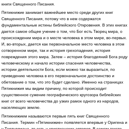
книги Священного Писания.
Пятикнижие занимает важнейшее место среди других книг
Священного Писания, потому что в нем содержатся
фундаментальные истины библейского Откровения. В этих книгах
дается самое общее учение о том, что Бог есть Творец мира, о
происхождении мира и о месте человека в этом мире, во-первых.
И, во-вторых, дается как первоначальное место человека в этом
сотворенном мире, так и история грехопадения, история
повреждения этого мира. Затем – история благодеяний Бога роду
человеческому и начало истории спасения человечества,
истории деятельности Бога, если можно так выразиться, по
приведению человека в его первоначальное достоинство и
обетование о том, что это будет сделано. Именно на страницах
Пятикнижия мы видим причину, по которой происходит
существенное сужение географического кругозора библейских
книг от всего человечества до узких рамок одного из народов,
населяющих землю.
Пятикнижием называются первые пять книг Священного
Писания. Термин «Пятикнижие» появляется впервые у Оригена и
у Тертуллиана, то есть у христианских авторов. В самом тексте