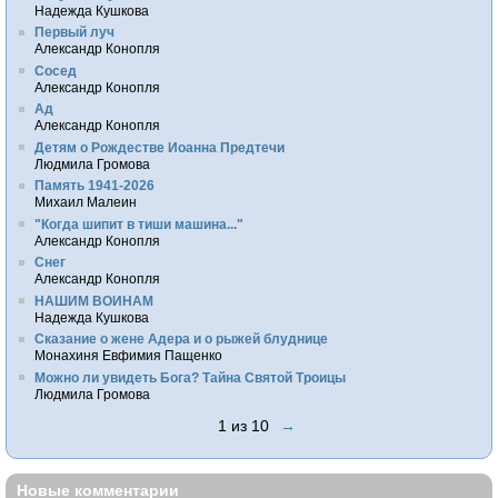
Надежда Кушкова
Первый луч
Александр Конопля
Сосед
Александр Конопля
Ад
Александр Конопля
Детям о Рождестве Иоанна Предтечи
Людмила Громова
Память 1941-2026
Михаил Малеин
"Когда шипит в тиши машина..."
Александр Конопля
Снег
Александр Конопля
НАШИМ ВОИНАМ
Надежда Кушкова
Сказание о жене Адера и о рыжей блуднице
Монахиня Евфимия Пащенко
Можно ли увидеть Бога? Тайна Святой Троицы
Людмила Громова
1 из 10
→
Новые комментарии