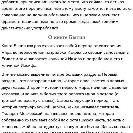
добавить при описании какого-то места, что сейчас, то есть во
время этого переписчика, имя этому месту такое-то, и эта вставка
совершенно не должна обозначать, что и целиком весь этот
фрагмент написан именно в то время, когда такой топоним
действительно употреблялся.
О книге Бытия
Книга Бытия как раз охватывает собой период от сотворения
мира до переселения патриарха Иакова со своими сыновьями в
Египет и заканчивается кончиной Иакова и погребением его и
кончиной Иосифа.
В книге можно выделить четыре больших раздела. Первый
раздел – это сотворение мира, которое описывается в первых
двух главах. Второй – история первого мира, начиная с падения
человека, и кончая гибелью этого первого мира в потопе (с
третьей по восьмую главы). Затем следующий период – это
история патриархальной церкви, как ее называет святитель
Филарет Московский, начавшаяся после потопа, которая
собственно охватывает собой всю оставшуюся часть, то есть с
конца восьмой по пятидесятую главу книги Бытия. Здесь сначала
идет речь о жизни людей после потопа, от Ноя до Авраама, а