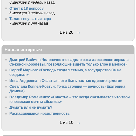
6 месяцев 2 недели
назад
Ответ к 18 вопросу
6 месяцев 3 недели
назад
Талант внушать и вера
7 месяцев 2 дня
назад
1 из 20
→
Новые интервью
Дмитрий Бабич: «Человечество надело очки из осколков зеркала
Снежной Королевы, позволяющие видеть только злое и мелкое»
Сергей Марнов: «Господь создал семью, а государство Он не
создавал»
Инна Андреева: «Счастье – это быть частью единого целого»
Светлана Коппел-Ковтун: Точка стояния — вечность (Екатерина
Демина)
Владимир Романенко: «Счастье – это когда оказывается что твои
юношеские мечты сбылись»
Думать или не думать?
Распадающаяся нравственность
1 из 10
→