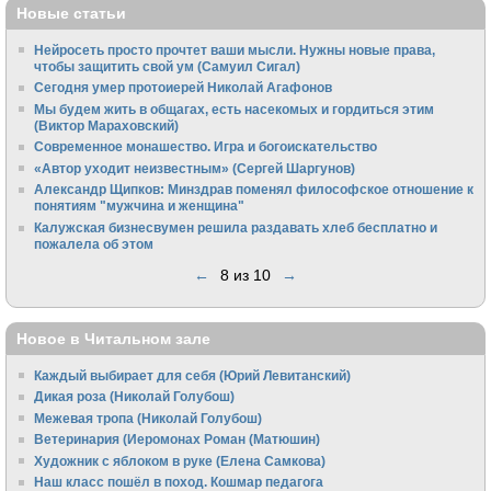
Новые статьи
Нейросеть просто прочтет ваши мысли. Нужны новые права,
чтобы защитить свой ум (Самуил Сигал)
Сегодня умер протоиерей Николай Агафонов
Мы будем жить в общагах, есть насекомых и гордиться этим
(Виктор Мараховский)
Cовременное монашество. Игра и богоискательство
«Автор уходит неизвестным» (Сергей Шаргунов)
Александр Щипков: Минздрав поменял философское отношение к
понятиям "мужчина и женщина"
Калужская бизнесвумен решила раздавать хлеб бесплатно и
пожалела об этом
←
8 из 10
→
Новое в Читальном зале
Каждый выбирает для себя (Юрий Левитанский)
Дикая роза (Николай Голубош)
Межевая тропа (Николай Голубош)
Ветеринария (Иеромонах Роман (Матюшин)
Художник с яблоком в руке (Елена Самкова)
Наш класс пошёл в поход. Кошмар педагога