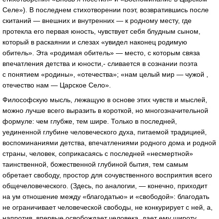
Селе»). В последнем стихотворении поэт, возвратившись после
скитаний — внешних и внутренних — к родному месту, где
протекла его первая юность, чувствует себя блудным сыном,
который в раскаянии и слезах «увидел наконец родимую
обитель». Эта «родимая обитель» — место, с которым связа
впечатления детства и юности,- сливается в сознании поэта
с понятием «родины», «отечества»; «нам целый мир — чужой ,
отечество нам — Царское Село».
Философскую мысль, лежащую в основе этих чувств и мыслей,
можно лучше всего выразить в короткой, но многозначительной
формуле: чем глубже, тем шире. Только в последней,
уединенной глубине человеческого духа, питаемой традицией,
воспоминаниями детства, впечатлениями родного дома и родной
страны, человек, соприкасаясь с последней «несмертной»
таинственной, божественной глубиной бытия, тем самым
обретает свободу, простор для сочувственного восприятия всего
общечеловеческого. (Здесь, по аналогии, — конечно, приходит
на ум отношение между «благодатью» и «свободой»: благодать
не ограничивает человеческой свободы, не конкурирует с ней, а,
напротив, впервые освобождает человека, дает ему широту,