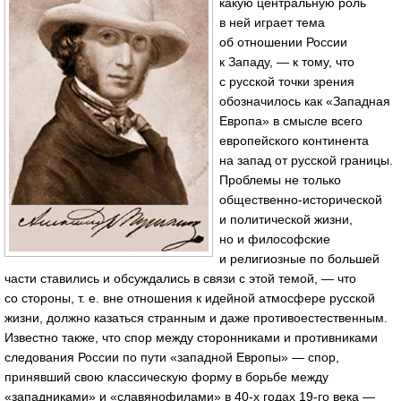
какую центральную роль
в ней играет тема
об отношении России
к Западу, — к тому, что
с русской точки зрения
обозначилось как «Западная
Европа» в смысле всего
европейского континента
на запад от русской границы.
Проблемы не только
общественно-исторической
и политической жизни,
но и философские
и религиозные по большей
части ставились и обсуждались в связи с этой темой, — что
со стороны, т. е. вне отношения к идейной атмосфере русской
жизни, должно казаться странным и даже противоестественным.
Известно также, что спор между сторонниками и противниками
следования России по пути «западной Европы» — спор,
принявший свою классическую форму в борьбе между
«западниками» и «славянофилами» в 40-х годах 19-го века —