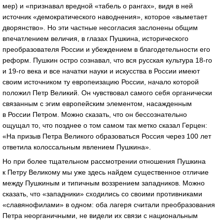
мер) и «признавал вредной «табель о рангах», видя в ней
источник «демократического наводнения», которое «выметает
дворянство». Но эти частные несогласия заслонены общим
впечатлением величия, в глазах Пушкина, исторического
преобразователя России и убеждением в благодетельности его
реформ. Пушкин остро сознавал, что вся русская культура 18-го
и 19-го века и все начатки науки и искусства в России имеют
своим источником ту европеизацию России, начало которой
положил Петр Великий. Он чувствовал самого себя органически
связанным с эгим европейским элементом, насажденным
в России Петром. Можно сказать, что он бессознательно
ощущал то, что позднее о том самом так метко сказал Герцен:
«На призыв Петра Великого образоваться Россия через 100 лет
ответила колоссальным явлением Пушкина».
Но при более тщательном рассмотрении отношения Пушкина
к Петру Великому мы уже здесь найдем существенное отличие
между Пушкиным и типичным воззрением западников. Можно
сказать, что «западники» сходились со своими противниками
«славянофилами» в одном: оба лагеря считали преобразования
Петра неорганичными, не видели их связи с национальным