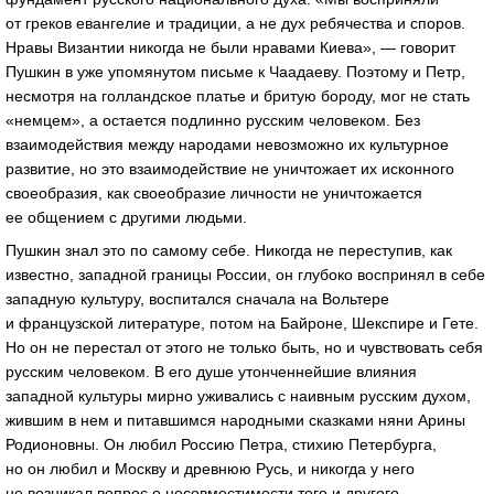
от греков евангелие и традиции, а не дух ребячества и споров.
Нравы Византии никогда не были нравами Киева», — говорит
Пушкин в уже упомянутом письме к Чаадаеву. Поэтому и Петр,
несмотря на голландское платье и бритую бороду, мог не стать
«немцем», а остается подлинно русским человеком. Без
взаимодействия между народами невозможно их культурное
развитие, но это взаимодействие не уничтожает их исконного
своеобразия, как своеобразие личности не уничтожается
ее общением с другими людьми.
Пушкин знал это по самому себе. Никогда не переступив, как
известно, западной границы России, он глубоко воспринял в себе
западную культуру, воспитался сначала на Вольтере
и французской литературе, потом на Байроне, Шекспире и Гете.
Но он не перестал от этого не только быть, но и чувствовать себя
русским человеком. В его душе утонченнейшие влияния
западной культуры мирно уживались с наивным русским духом,
жившим в нем и питавшимся народными сказками няни Арины
Родионовны. Он любил Россию Петра, стихию Петербурга,
но он любил и Москву и древнюю Русь, и никогда у него
не возникал вопрос о несовместимости того и другого.