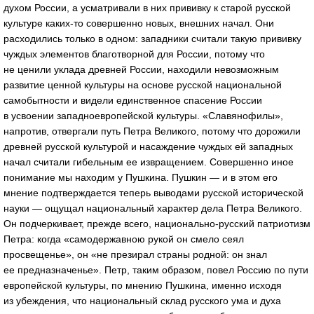
духом России, а усматривали в них прививку к старой русской
культуре каких-то совершенно новых, внешних начал. Они
расходились только в одном: западники считали такую прививку
чуждых элементов благотворной для России, потому что
не ценили уклада древней России, находили невозможным
развитие ценной культуры на основе русской национальной
самобытности и видели единственное спасение России
в усвоении западноевропейской культуры. «Славянофилы»,
напротив, отвергали путь Петра Великого, потому что дорожили
древней русской культурой и насаждение чуждых ей западных
начал считали гибельным ее извращением. Совершенно иное
понимание мы находим у Пушкина. Пушкин — и в этом его
мнение подтверждается теперь выводами русской исторической
науки — ощущал национальный характер дела Петра Великого.
Он подчеркивает, прежде всего, национально-русский патриотизм
Петра: когда «самодержавною рукой он смело сеял
просвещенье», он «не презирал страны родной: он знал
ее предназначенье». Петр, таким образом, повел Россию по пути
европейской культуры, по мнению Пушкина, именно исходя
из убеждения, что национальный склад русского ума и духа