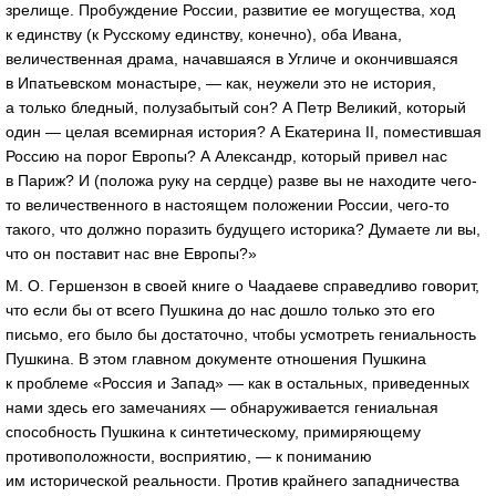
зрелище. Пробуждение России, развитие ее могущества, ход
к единству (к Русскому единству, конечно), оба Ивана,
величественная драма, начавшаяся в Угличе и окончившаяся
в Ипатьевском монастыре, — как, неужели это не история,
а только бледный, полузабытый сон? А Петр Великий, который
один — целая всемирная история? А Екатерина II, поместившая
Россию на порог Европы? А Александр, который привел нас
в Париж? И (положа руку на сердце) разве вы не находите чего-
то величественного в настоящем положении России, чего-то
такого, что должно поразить будущего историка? Думаете ли вы,
что он поставит нас вне Европы?»
М. О. Гершензон в своей книге о Чаадаеве справедливо говорит,
что если бы от всего Пушкина до нас дошло только это его
письмо, его было бы достаточно, чтобы усмотреть гениальность
Пушкина. В этом главном документе отношения Пушкина
к проблеме «Россия и Запад» — как в остальных, приведенных
нами здесь его замечаниях — обнаруживается гениальная
способность Пушкина к синтетическому, примиряющему
противоположности, восприятию, — к пониманию
им исторической реальности. Против крайнего западничества