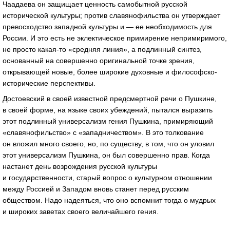
Чаадаева он защищает ценность самобытной русской
исторической культуры; против славянофильства он утверждает
превосходство западной культуры и — ее необходимость для
России. И это есть не эклектическое примирение непримиримого,
не просто какая-то «средняя линия», а подлинный синтез,
основанный на совершенно оригинальной точке зрения,
открывающей новые, более широкие духовные и философско-
исторические перспективы.
Достоевский в своей известной предсмертной речи о Пушкине,
в своей форме, на языке своих убеждений, пытался выразить
этот подлинный универсализм гения Пушкина, примиряющий
«славянофильство» с «западничеством». В это толкование
он вложил много своего, но, по существу, в том, что он уловил
этот универсализм Пушкина, он был совершенно прав. Когда
настанет день возрождения русской культуры
и государственности, старый вопрос о культурном отношении
между Россией и Западом вновь станет перед русским
обществом. Надо надеяться, что оно вспомнит тогда о мудрых
и широких заветах своего величайшего гения.