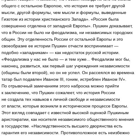
общего с остальною Европою, что история ее требует другой
мысли, другой формулы, чем мысли и формулы, выведенные
Гизотом из истории христианского Запада». «Россия была
совершенно отделена от западной Европы». Пушкин доказывает,
что в России не было ни феодализма, ни независимых городских
общин. Эту отделенность России от остальной Европы и это
своеобразие ее истории Пушкин отчасти воспринимает —
подобно «западникам» — как недостаток русской истории.
«Феодализма у нас не было — и тем хуже... Феодализм мог бы,
наконец, развиться, как первый шаг учреждения независимости
(общины были второй), но он не успел. Он рассеялся во времена
татар был подавлен Иваном III, гоним, истреблен Иваном IV».
По отрывочный замечаниям этого наброска можно прийти
к заключению, что Пушкин сожалеет, что история России
не создала тех навыков к личной свободе и независимости
от власти, которые возникли в историческом процессе Европы.
Этот взгляд совпадает с известной высокой оценкой Пушкиным
аристократии, как носителя независимого общественного мнения
в государстве. «Наследственность высшего дворянства есть
гарантия его независимости. Противоположное есть неизбежно