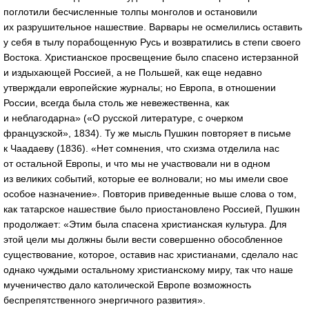
поглотили бесчисленные толпы монголов и остановили
их разрушительное нашествие. Варвары не осмелились оставить
у себя в тылу порабощенную Русь и возвратились в степи своего
Востока. Христианское просвещение было спасено истерзанной
и издыхающей Россией, а не Польшей, как еще недавно
утверждали европейские журналы; но Европа, в отношении
России, всегда была столь же невежественна, как
и неблагодарна» («О русской литературе, с очерком
французской», 1834). Ту же мысль Пушкин повторяет в письме
к Чаадаеву (1836). «Нет сомнения, что схизма отделила нас
от остальной Европы, и что мы не участвовали ни в одном
из великих событий, которые ее волновали; но мы имели свое
особое назначение». Повторив приведенные выше слова о том,
как татарское нашествие было приостановлено Россией, Пушкин
продолжает: «Этим была спасена христианская культура. Для
этой цели мы должны были вести совершенно обособленное
существование, которое, оставив нас христианами, сделало нас
однако чуждыми остальному христианскому миру, так что наше
мученичество дало католической Европе возможность
беспрепятственного энергичного развития».