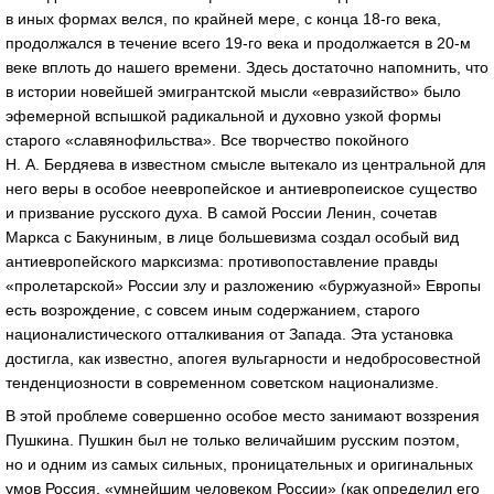
в иных формах велся, по крайней мере, с конца 18-го века,
продолжался в течение всего 19-го века и продолжается в 20-м
веке вплоть до нашего времени. Здесь достаточно напомнить, что
в истории новейшей эмигрантской мысли «евразийство» было
эфемерной вспышкой радикальной и духовно узкой формы
старого «славянофильства». Все творчество покойного
Н. А. Бердяева в известном смысле вытекало из центральной для
него веры в особое неевропейское и антиевропеиское существо
и призвание русского духа. В самой России Ленин, сочетав
Маркса с Бакуниным, в лице большевизма создал особый вид
антиевропейского марксизма: противопоставление правды
«пролетарской» России злу и разложению «буржуазной» Европы
есть возрождение, с совсем иным содержанием, старого
националистического отталкивания от Запада. Эта установка
достигла, как известно, апогея вульгарности и недобросовестной
тенденциозности в современном советском национализме.
В этой проблеме совершенно особое место занимают воззрения
Пушкина. Пушкин был не только величайшим русским поэтом,
но и одним из самых сильных, проницательных и оригинальных
умов Россия, «умнейшим человеком России» (как определил его