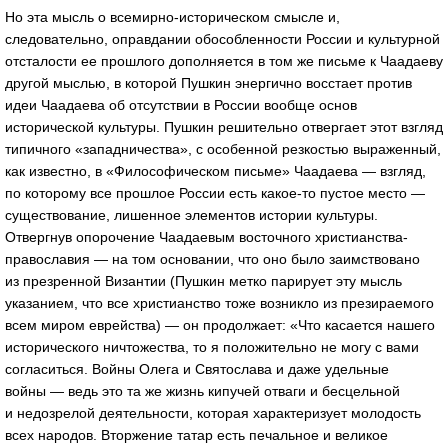
Но эта мысль о всемирно-историческом смысле и,
следовательно, оправдании обособленности России и культурной
отсталости ее прошлого дополняется в том же письме к Чаадаеву
другой мыслью, в которой Пушкин энергично восстает против
идеи Чаадаева об отсутствии в России вообще основ
исторической культуры. Пушкин решительно отвергает этот взгляд
типичного «западничества», с особенной резкостью выраженный,
как известно, в «Философическом письме» Чаадаева — взгляд,
по которому все прошлое России есть какое-то пустое место —
существование, лишенное элементов истории культуры.
Отвергнув опорочение Чаадаевым восточного христианства-
православия — на том основании, что оно было заимствовано
из презренной Византии (Пушкин метко парирует эту мысль
указанием, что все христианство тоже возникло из презираемого
всем миром еврейства) — он продолжает: «Что касается нашего
исторического ничтожества, то я положительно не могу с вами
согласиться. Войны Олега и Святослава и даже удельные
войны — ведь это та же жизнь кипучей отваги и бесцельной
и недозрелой деятельности, которая характеризует молодость
всех народов. Вторжение татар есть печальное и великое