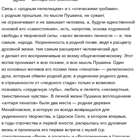
Связь с «родным пепелищем» и с «отеческими гробами»,
с родным прошлым, по мысли Пушкина, не сужает,
не ограничивает и не замыкает человека, а, будучи единственной
основой его «самостояния», есть, напротив, основа подлинной
свободы и творческой силы, «залог величия» личности — и, тем
самым, народа. Укорененность в родной почве, ведя к расцвету
духовной жизни, тем самым расширяет человеческий дух
и делает его восприимчивым ко всему общечеловеческому. Этот
мотив проникает и всю поэзию, и всю мысль Пушкина. Один
из основных мотивов его поэзии тема «пенатов» — религиозного
духа, которым обвеян родной дом; в уединении родного дома,
в отрешенности от «людского стада» только и возможно
познавать «сердечную глубь», любить и лелеять «несмертные,
таинственные чувства». В личной жизни Пушкина воплощением
«алтаря пенатов» были два места — родная деревня
Михайловское, в которую он всегда возвращался для
уединенного творчества, и Царское Село, в котором впервые,
в годы отрочества и первой юности, раскрылась его духовная
жизнь и произошла его первая встреча с музой (ср.
стихотворения «Вновь я посетил» и «Воспоминание в Царском