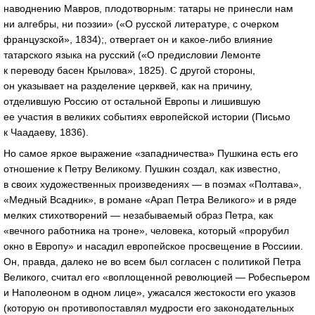
наводнению Мавров, плодотворным: татары не принесли нам
ни алгебры, ни поэзии» («О русской литературе, с очерком
французской», 1834);, отвергает он и какое-либо влияние
татарского языка на русский («О предисловии Лемонте
к переводу басен Крылова», 1825). С другой стороны,
он указывает на разделение церквей, как на причину,
отделившую Россию от остальной Европы и лишившую
ее участия в великих событиях европейской истории (Письмо
к Чаадаеву, 1836).
Но самое яркое выражение «западничества» Пушкина есть его
отношение к Петру Великому. Пушкин создал, как известно,
в своих художественных произведениях — в поэмах «Полтава»,
«Медный Всадник», в романе «Арап Петра Великого» и в ряде
мелких стихотворений — незабываемый образ Петра, как
«вечного работника на троне», человека, который «прорубил
окно в Европу» и насадил европейское просвещение в Россиии.
Он, правда, далеко не во всем был согласен с политикой Петра
Великого, считал его «воплощенной революцией — Робеспьером
и Наполеоном в одном лице», ужасался жестокости его указов
(которую он противопоставлял мудрости его законодательных