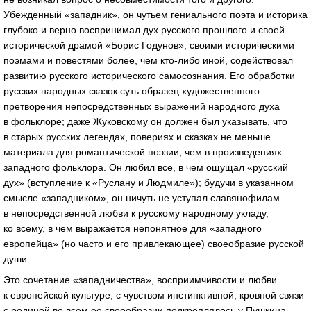
Убежденный «западник», он чутьем гениального поэта и историка
глубоко и верно воспринимал дух русского прошлого и своей
исторической драмой «Борис Годунов», своими историческими
поэмами и повестями более, чем кто-либо иной, содействовал
развитию русского исторического самосознания. Его обработки
русских народных сказок суть образец художественного
претворения непосредственных выражений народного духа
в фольклоре; даже Жуковскому он должен был указывать, что
в старых русских легендах, повериях и сказках не меньше
материала для романтической поэзии, чем в произведениях
западного фольклора. Он любил все, в чем ощущал «русский
дух» (вступление к «Руслану и Людмиле»); будучи в указанном
смысле «западником», он ничуть не уступал славянофилам
в непосредственной любви к русскому народному укладу,
ко всему, в чем выражается непонятное для «западного
европейца» (но часто и его привлекающее) своеобразие русской
души.
Это сочетание «западничества», восприимчивости и любви
к европейской культуре, с чувством инстинктивной, кровной связи
с родиной во всем ее своеобразии подкреплялось у Пушкина