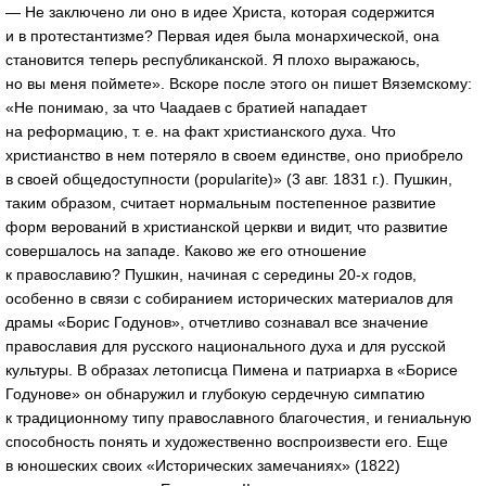
— Не заключено ли оно в идее Христа, которая содержится
и в протестантизме? Первая идея была монархической, она
становится теперь республиканской. Я плохо выражаюсь,
но вы меня поймете». Вскоре после этого он пишет Вяземскому:
«Не понимаю, за что Чаадаев с братией нападает
на реформацию, т. е. на факт христианского духа. Что
христианство в нем потеряло в своем единстве, оно приобрело
в своей общедоступности (popularite)» (3 авг. 1831 г.). Пушкин,
таким образом, считает нормальным постепенное развитие
форм верований в христианской церкви и видит, что развитие
совершалось на западе. Каково же его отношение
к православию? Пушкин, начиная с середины 20-х годов,
особенно в связи с собиранием исторических материалов для
драмы «Борис Годунов», отчетливо сознавал все значение
православия для русского национального духа и для русской
культуры. В образах летописца Пимена и патриарха в «Борисе
Годунове» он обнаружил и глубокую сердечную симпатию
к традиционному типу православного благочестия, и гениальную
способность понять и художественно воспроизвести его. Еще
в юношеских своих «Исторических замечаниях» (1822)