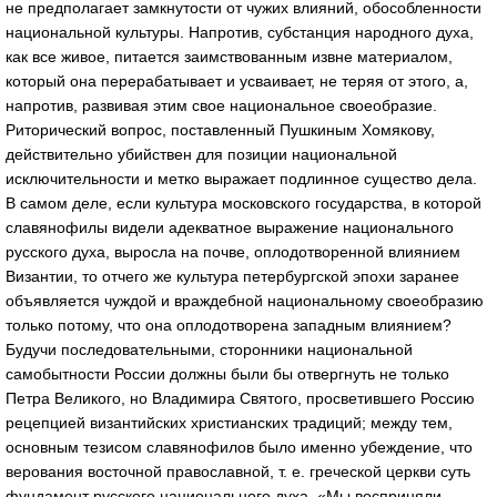
не предполагает замкнутости от чужих влияний, обособленности
национальной культуры. Напротив, субстанция народного духа,
как все живое, питается заимствованным извне материалом,
который она перерабатывает и усваивает, не теряя от этого, а,
напротив, развивая этим свое национальное своеобразие.
Риторический вопрос, поставленный Пушкиным Хомякову,
действительно убийствен для позиции национальной
исключительности и метко выражает подлинное существо дела.
В самом деле, если культура московского государства, в которой
славянофилы видели адекватное выражение национального
русского духа, выросла на почве, оплодотворенной влиянием
Византии, то отчего же культура петербургской эпохи заранее
объявляется чуждой и враждебной национальному своеобразию
только потому, что она оплодотворена западным влиянием?
Будучи последовательными, сторонники национальной
самобытности России должны были бы отвергнуть не только
Петра Великого, но Владимира Святого, просветившего Россию
рецепцией византийских христианских традиций; между тем,
основным тезисом славянофилов было именно убеждение, что
верования восточной православной, т. е. греческой церкви суть
фундамент русского национального духа. «Мы восприняли