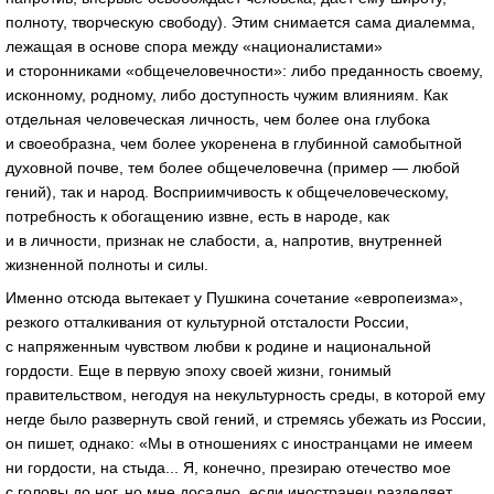
полноту, творческую свободу). Этим снимается сама диалемма,
лежащая в основе спора между «националистами»
и сторонниками «общечеловечности»: либо преданность своему,
исконному, родному, либо доступность чужим влияниям. Как
отдельная человеческая личность, чем более она глубока
и своеобразна, чем более укоренена в глубинной самобытной
духовной почве, тем более общечеловечна (пример — любой
гений), так и народ. Восприимчивость к общечеловеческому,
потребность к обогащению извне, есть в народе, как
и в личности, признак не слабости, а, напротив, внутренней
жизненной полноты и силы.
Именно отсюда вытекает у Пушкина сочетание «европеизма»,
резкого отталкивания от культурной отсталости России,
с напряженным чувством любви к родине и национальной
гордости. Еще в первую эпоху своей жизни, гонимый
правительством, негодуя на некультурность среды, в которой ему
негде было развернуть свой гений, и стремясь убежать из России,
он пишет, однако: «Мы в отношениях с иностранцами не имеем
ни гордости, на стыда... Я, конечно, презираю отечество мое
с головы до ног, но мне досадно, если иностранец разделяет