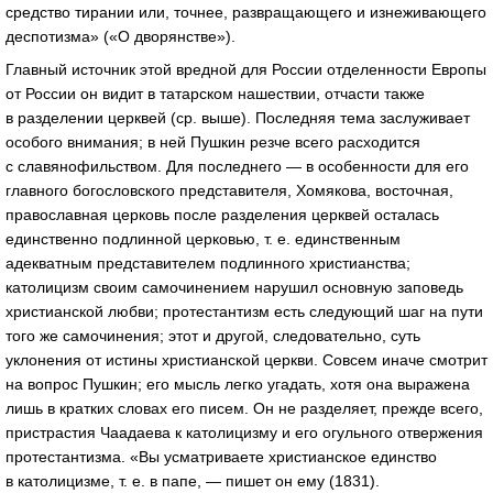
средство тирании или, точнее, развращающего и изнеживающего
деспотизма» («О дворянстве»).
Главный источник этой вредной для России отделенности Европы
от России он видит в татарском нашествии, отчасти также
в разделении церквей (ср. выше). Последняя тема заслуживает
особого внимания; в ней Пушкин резче всего расходится
с славянофильством. Для последнего — в особенности для его
главного богословского представителя, Хомякова, восточная,
православная церковь после разделения церквей осталась
единственно подлинной церковью, т. е. единственным
адекватным представителем подлинного христианства;
католицизм своим самочинением нарушил основную заповедь
христианской любви; протестантизм есть следующий шаг на пути
того же самочинения; этот и другой, следовательно, суть
уклонения от истины христианской церкви. Совсем иначе смотрит
на вопрос Пушкин; его мысль легко угадать, хотя она выражена
лишь в кратких словах его писем. Он не разделяет, прежде всего,
пристрастия Чаадаева к католицизму и его огульного отвержения
протестантизма. «Вы усматриваете христианское единство
в католицизме, т. е. в папе, — пишет он ему (1831).