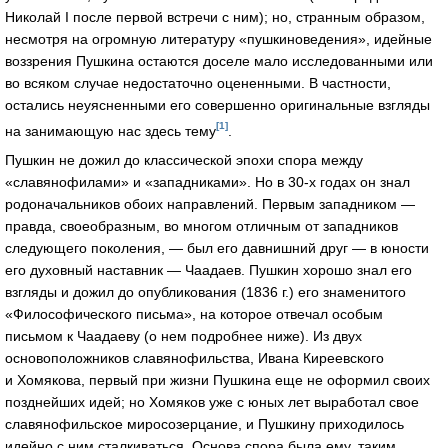
Николай I после первой встречи с ним); но, странным образом,
несмотря на огромную литературу «пушкиноведения», идейные
воззрения Пушкина остаются доселе мало исследованными или
во всяком случае недостаточно оцененными. В частности,
остались неуясненными его совершенно оригинальные взгляды
[1]
на занимающую нас здесь тему
.
Пушкин не дожил до классической эпохи спора между
«славянофилами» и «западниками». Но в 30-х годах он знал
родоначальников обоих направлений. Первым западником —
правда, своеобразным, во многом отличным от западников
следующего поколения, — был его давнишний друг — в юности
его духовный наставник — Чаадаев. Пушкин хорошо знал его
взгляды и дожил до опубликования (1836 г.) его знаменитого
«Философического письма», на которое отвечал особым
письмом к Чаадаеву (о нем подробнее ниже). Из двух
основоположников славянофильства, Ивана Киреевского
и Хомякова, первый при жизни Пушкина еще не оформил своих
позднейших идей; но Хомяков уже с юных лет выработал свое
славянофильское миросозерцание, и Пушкину приходилось
идейно с ним сталкиваться. Основа спора была ему, таким