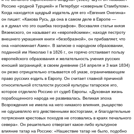
Россию «родной Турцией» и Петербург «северным Стамбулом».
Когда находится щедрый издатель для его «Евгения Онегина»
он пишет: «Какова Русь, да она в самом деле в Европе —
а я думал что это ошибка географов». Восхваляя статьи князя
Вяземского, он называет их «европейскими»; находя пестроту
внешнего украшения книги «безобразной», он прибавляет, что
она «напоминает Азию». В записке о народном образовании,
поданной им Николаю I в 1826 г., он горячо отстаивает пользу
европейского образования и желательность учения русских
юношей заграницей; в своем дневнике (14 апреля и 3 мая 1834)
он резко отрицательно отзывается об указе, ограничивающем
право русских ездить в Европу. Он считает главной причиной
относительной отсталости русской культуры татарское иго,
которое отделило Россию от судеб Европы. «Духовная жизнь
порабощенного народа не развивалась. Великая эпоха
Возрождения не имела на него никакого влияния, рыцарство
не одушевляло его девственными восторгами, и благодетельные
потрясения крестовых походов не отозвались в краях печального
севера». Он решительно отвергает какое-либо культурное
влияние татар на Россию: «Нашествие татар не было, подобно