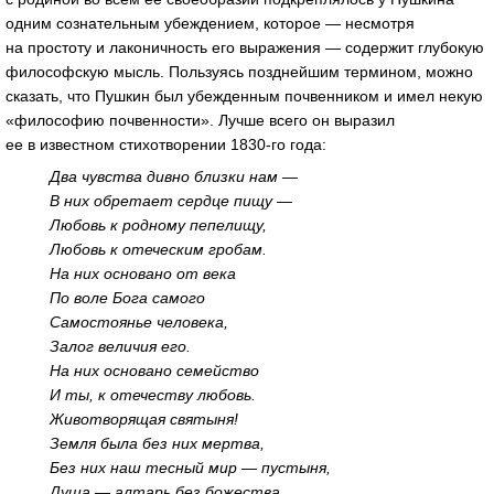
одним сознательным убеждением, которое — несмотря
на простоту и лаконичность его выражения — содержит глубокую
философскую мысль. Пользуясь позднейшим термином, можно
сказать, что Пушкин был убежденным почвенником и имел некую
«философию почвенности». Лучше всего он выразил
ее в известном стихотворении 1830-го года:
Два чувства дивно близки нам —
В них обретает сердце пищу —
Любовь к родному пепелищу,
Любовь к отеческим гробам.
На них основано от века
По воле Бога самого
Самостоянье человека,
Залог величия его.
На них основано семейство
И ты, к отечеству любовь.
Животворящая святыня!
Земля была без них мертва,
Без них наш тесный мир — пустыня,
Душа — алтарь без божества.