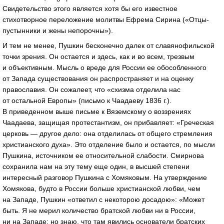
Свидетельство этого является хотя бы его известное
стихотворное переложение молитвы Ефрема Сирина («Отцы-
пустынники и жены непорочны»).
И тем не менее, Пушкин бесконечно далек от славянофильской
точки зрения. Он остается и здесь, как и во всем, трезвым
и объективным. Мысль о вреде для России ее обособленного
от Запада существования он распространяет и на оценку
православия. Он сожалеет, что «схизма отделила нас
от остальной Европы» (письмо к Чаадаеву 1836 г.).
В приведенном выше письме к Вяземскому о воззрениях
Чаадаева, защищая протестантизм, он прибавляет: «Греческая
церковь — другое дело: она отделилась от общего стремления
христианского духа». Это отделение было и остается, по мысли
Пушкина, источником ее относительной слабости. Смирнова
сохранила нам на эту тему еще один, в высшей степени
интересный разговор Пушкина с Хомяковым. На утверждение
Хомякова, будто в России больше христианской любви, чем
на Западе, Пушкин «ответил с некоторою досадою»: «Может
быть. Я не мерил количество братской любви ни в России,
ни на Западе; но знаю, что там явились основатели братских