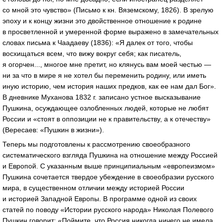
со мной это чувство» (Письмо к кн. Вяземскому, 1826). В зрелую
эпоху и к концу жизни это двойственное отношение к родине
в просветленной и умеренной форме выражено в замечательных
словах письма к Чаадаеву (1836): «Я далек от того, чтобы
восхищаться всем, что вижу вокруг себя; как писатель,
я огорчен..., многое мне претит, но клянусь вам моей честью —
ни за что в мире я не хотел бы переменить родину, или иметь
иную историю, чем история наших предков, как ее нам дал Бог».
В дневнике Муханова 1832 г. записано устное высказывание
Пушкина, осуждающее озлобленных людей, которые не любят
России и «стоят в оппозиции не к правительству, а к отечеству»
(Вересаев: «Пушкин в жизни»).
Теперь мы подготовлены к рассмотрению своеобразного
систематического взгляда Пушкина на отношение между Россией
и Европой. С указанным выше принципиальным «европеизмом»
Пушкина сочетается твердое убеждение в своеобразии русского
мира, в существенном отличии между историей России
и историей Западной Европы. В программе одной из своих
статей по поводу «Истории русского народа» Николая Полевого
Пушкин говорит: «Поймите, что Россия никогда ничего не имела