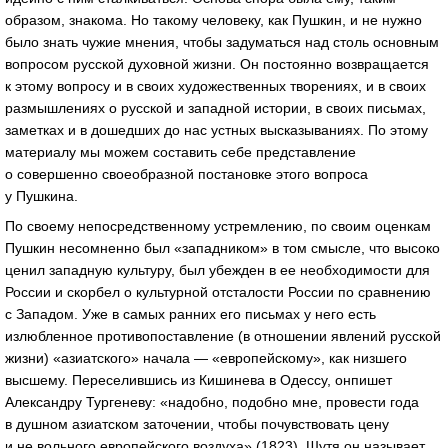
образом, знакома. Но такому человеку, как Пушкин, и не нужно
было знать чужие мнения, чтобы задуматься над столь основным
вопросом русской духовной жизни. Он постоянно возвращается
к этому вопросу и в своих художественных творениях, и в своих
размышлениях о русской и западной истории, в своих письмах,
заметках и в дошедших до нас устных высказываниях. По этому
материалу мы можем составить себе представление
о совершенно своеобразной постановке этого вопроса
у Пушкина.
По своему непосредственному устремлению, по своим оценкам
Пушкин несомненно был «западником» в том смысле, что высоко
ценил западную культуру, был убежден в ее необходимости для
России и скорбел о культурной отсталости России по сравнению
с Западом. Уже в самых ранних его письмах у него есть
излюбленное противопоставление (в отношении явлений русской
жизни) «азиатского» начала — «европейскому», как низшего
высшему. Переселившись из Кишинева в Одессу, онпишет
Александру Тургеневу: «надобно, подобно мне, провести года
в душном азиатском заточении, чтобы почувствовать цену
и не вольного европейского воздуха» (1823). Шутя он называет