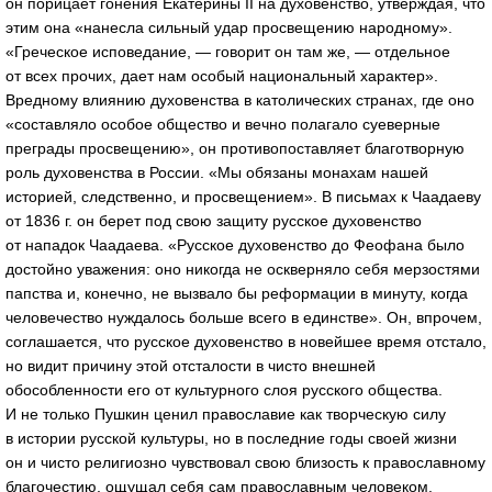
он порицает гонения Екатерины II на духовенство, утверждая, что
этим она «нанесла сильный удар просвещению народному».
«Греческое исповедание, — говорит он там же, — отдельное
от всех прочих, дает нам особый национальный характер».
Вредному влиянию духовенства в католических странах, где оно
«составляло особое общество и вечно полагало суеверные
преграды просвещению», он противопоставляет благотворную
роль духовенства в России. «Мы обязаны монахам нашей
историей, следственно, и просвещением». В письмах к Чаадаеву
от 1836 г. он берет под свою защиту русское духовенство
от нападок Чаадаева. «Русское духовенство до Феофана было
достойно уважения: оно никогда не оскверняло себя мерзостями
папства и, конечно, не вызвало бы реформации в минуту, когда
человечество нуждалось больше всего в единстве». Он, впрочем,
соглашается, что русское духовенство в новейшее время отстало,
но видит причину этой отсталости в чисто внешней
обособленности его от культурного слоя русского общества.
И не только Пушкин ценил православие как творческую силу
в истории русской культуры, но в последние годы своей жизни
он и чисто религиозно чувствовал свою близость к православному
благочестию, ощущал себя сам православным человеком.