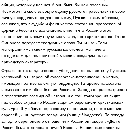
общин, которых у нас нет. А они были бы нам полезны».
Несмотря на свою высокую оценку русского православия и свою
личную сердечную преданность ему, Пушкин, таким образом,
сознавал, что в судьбе и фактическом состоянии православной
церкви в России не все благополучно, и что России в этом
отношении есть чему поучиться у западного христианства. Та же
Смирнова передает следующие слова Пушкина: «Если
мы ограничимся своим русским колоколом, мы ничего
не сделаем для человеческой мысли и создадим только
приходскую литературу».
Однако, это «западническое» убеждение дополняется у Пушкина
чрезвычайно интересной философско-исторической мыслью,
имеющей противоположную тенденцию. Татарское нашествие
и вызванное им обособление России от Запада он рассматривает
в перспективе всемирной истории и с этой точки зрения видит
них особое служение России задачам европейски-христианской
культуры. Эту общую перспективу не понимали, по его мнению,
европейцы, ни русские западники (в лице Чаадаева). По поводу
западно-европейского отношения к России он говорит: «Долго
Россия была отделена от судеб Европы. Ее широкие равнины