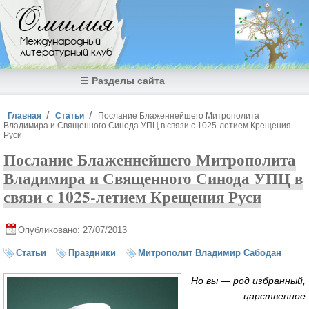
Перейти к основному содержанию
Омилия
Международный
литературный клуб
☰ Разделы сайта
Вы здесь
Главная
Статьи
Послание Блаженнейшего Митрополита
Владимира и Священного Синода УПЦ в связи с 1025-летием Крещения
Руси
Послание Блаженнейшего Митрополита
Владимира и Священного Синода УПЦ в
связи с 1025-летием Крещения Руси
Опубликовано: 27/07/2013
Статьи
Праздники
Митрополит Владимир Сабодан
Но вы — род избранный,
царственное