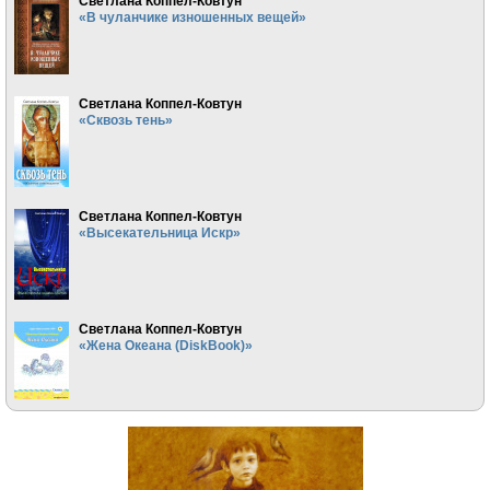
Светлана Коппел-Ковтун
«В чуланчике изношенных вещей»
Светлана Коппел-Ковтун
«Сквозь тень»
Светлана Коппел-Ковтун
«Высекательница Искр»
Светлана Коппел-Ковтун
«Жена Океана (DiskBook)»