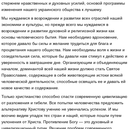
стержнем нравственных и духовных усилий, основой программы
изменения нашего украинского общества к лучшему.
Мы нуждаемся в возрождении и развитии всех отраслей нашей
экономики и культуры, но прежде всего мы нуждаемся в
возрождении и развитии духовной и религиозной жизни как
основы человеческого бытия. Нам необходимо вдохновение,
которое давало бы силы и желание трудиться для блага и
процветания нашего общества. Нам необходимы воля к жизни и
созидательная сила, которые бы давали нам стимул к действию и
уверенность в завтрашнем дне. Организующим и объединяющим
началом, доминантой всей нашей жизни должно стать Святое
Православие, содержащее в себе животворящие истоки всякой
человеческой деятельности, способные освящать ее и давать ей
новое качество и содержание.
Только христианство способно спасти современную цивилизацию
от разложения и гибели. Все попытки человечества предложить
альтернативу Христову учению не увенчались успехом. И мы
воочию видим упадок тех стран и наций, которые пошли путем
уклонения от Христа. Противление Богу — это духовный и
цивилизационный тупик. Решение проблем современного