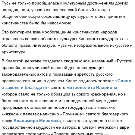
Русь не только приобщилась к культурным достижениям других
народов, но и, усвоив их, внесла свой богатый вклад в
общечеловеческую сокровищницу культуры, что без принятия
христианства было бы невозможно.
Это культурное взаимообогащение христианских народов
отразилось во всех областях культуры Киевского государства: в
области права, литературе, музыке, изобразительном искусстве и
архитектуре.
В Киевской державе создается свод законов, названный «Русской
правдой», послуживший основой для последующих
законодательных актов и показавший зрелость русского
правового сознания; в древнем Киеве родилось золотое
«Слово
о законе и благодати»
святого
митрополита Илариона
,
которое стало не только образцом высокого красноречия, но и
богословским осмыслением и в определенной мере даже
программой становления нового государства; в киевских
княжеских палатах написано «Поучение» святого благоверного
князя
Владимира Мономаха
, свидетельствующее о высоте
государственной мудрости её автора, в Киево-Печерской Лавре
подвизался составитель «Повести временных лет» —