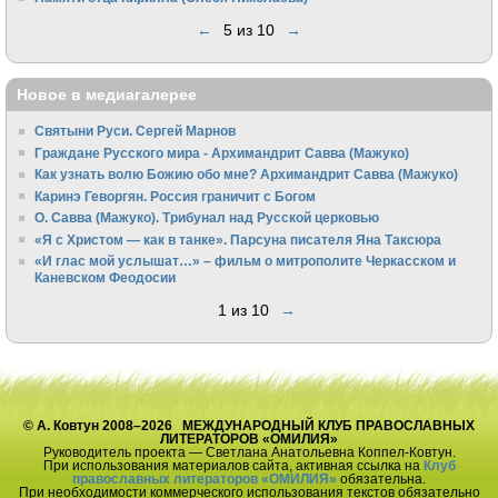
←
5 из 10
→
Новое в медиагалерее
Святыни Руси. Сергей Марнов
Граждане Русского мира - Архимандрит Савва (Мажуко)
Как узнать волю Божию обо мне? Архимандрит Савва (Мажуко)
Каринэ Геворгян. Россия граничит с Богом
О. Савва (Мажуко). Трибунал над Русской церковью
«Я с Христом — как в танке». Парсуна писателя Яна Таксюра
«И глас мой услышат…» – фильм о митрополите Черкасском и
Каневском Феодосии
1 из 10
→
© А. Ковтун 2008–2026 МЕЖДУНАРОДНЫЙ КЛУБ ПРАВОСЛАВНЫХ
ЛИТЕРАТОРОВ «ОМИЛИЯ»
Руководитель проекта — Светлана Анатольевна Коппел-Ковтун.
При использования материалов сайта, активная ссылка на
Клуб
православных литераторов «ОМИЛИЯ»
обязательна.
При необходимости коммерческого использования текстов обязательно