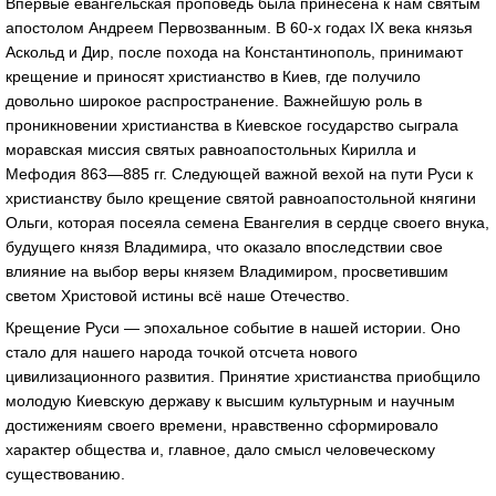
Впервые евангельская проповедь была принесена к нам святым
апостолом Андреем Первозванным. В 60-х годах IX века князья
Аскольд и Дир, после похода на Константинополь, принимают
крещение и приносят христианство в Киев, где получило
довольно широкое распространение. Важнейшую роль в
проникновении христианства в Киевское государство сыграла
моравская миссия святых равноапостольных Кирилла и
Мефодия 863—885 гг. Следующей важной вехой на пути Руси к
христианству было крещение святой равноапостольной княгини
Ольги, которая посеяла семена Евангелия в сердце своего внука,
будущего князя Владимира, что оказало впоследствии свое
влияние на выбор веры князем Владимиром, просветившим
светом Христовой истины всё наше Отечество.
Крещение Руси — эпохальное событие в нашей истории. Оно
стало для нашего народа точкой отсчета нового
цивилизационного развития. Принятие христианства приобщило
молодую Киевскую державу к высшим культурным и научным
достижениям своего времени, нравственно сформировало
характер общества и, главное, дало смысл человеческому
существованию.