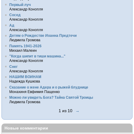
Первый луч
Александр Конопля
Сосед
Александр Конопля
Ад
Александр Конопля
Детям о Рождестве Иоанна Предтечи
Людмила Громова
Память 1941-2026
Михаил Малеин
"Когда шипит в тиши машина..."
Александр Конопля
Снег
Александр Конопля
НАШИМ ВОИНАМ
Надежда Кушкова
Сказание о жене Адера и о рыжей блуднице
Монахиня Евфимия Пащенко
Можно ли увидеть Бога? Тайна Святой Троицы
Людмила Громова
1 из 10
→
Новые комментарии