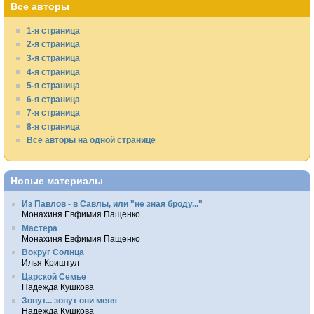
Все авторы
1-я страница
2-я страница
3-я страница
4-я страница
5-я страница
6-я страница
7-я страница
8-я страница
Все авторы на одной странице
Новые материалы
Из Павлов - в Савлы, или "не зная броду..."
Монахиня Евфимия Пащенко
Мастера
Монахиня Евфимия Пащенко
Вокруг Солнца
Илья Криштул
Царской Семье
Надежда Кушкова
Зовут... зовут они меня
Надежда Кушкова