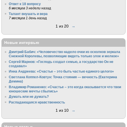
Ответ к 18 вопросу
6 месяцев 3 недели
назад
Талант внушать и вера
7 месяцев 1 день
назад
1 из 20
→
Новые интервью
Дмитрий Бабич: «Человечество надело очки из осколков зеркала
Снежной Королевы, позволяющие видеть только злое и мелкое»
Сергей Марнов: «Господь создал семью, а государство Он не
создавал»
Инна Андреева: «Счастье – это быть частью единого целого»
Светлана Коппел-Ковтун: Точка стояния — вечность (Екатерина
Демина)
Владимир Романенко: «Счастье – это когда оказывается что твои
юношеские мечты сбылись»
Думать или не думать?
Распадающаяся нравственность
1 из 10
→
Новые статьи