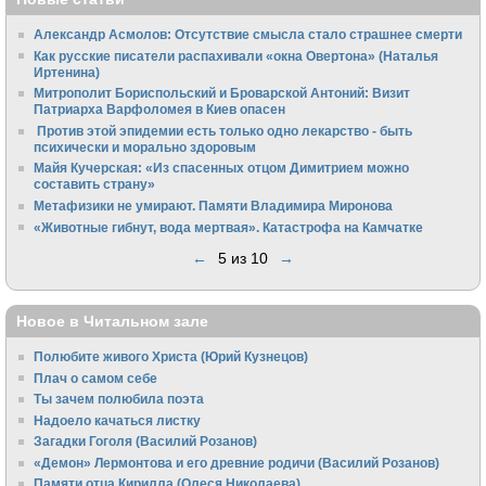
Александр Асмолов: Отсутствие смысла стало страшнее смерти
Как русские писатели распахивали «окна Овертона» (Наталья
Иртенина)
Митрополит Бориспольский и Броварской Антоний: Визит
Патриарха Варфоломея в Киев опасен
Против этой эпидемии есть только одно лекарство - быть
психически и морально здоровым
Майя Кучерская: «Из спасенных отцом Димитрием можно
составить страну»
Метафизики не умирают. Памяти Владимира Миронова
«Животные гибнут, вода мертвая». Катастрофа на Камчатке
←
5 из 10
→
Новое в Читальном зале
Полюбите живого Христа (Юрий Кузнецов)
Плач о самом себе
Ты зачем полюбила поэта
Надоело качаться листку
Загадки Гоголя (Василий Розанов)
«Демон» Лермонтова и его древние родичи (Василий Розанов)
Памяти отца Кирилла (Олеся Николаева)