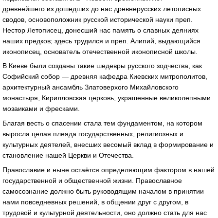
древнейшего из дошедших до нас древнерусских летописных
сводов, основоположник русской исторической науки преп.
Нестор Летописец, донесший нас память о славных деяниях
наших предков; здесь трудился и преп. Алипий, выдающийся
иконописец, основатель отечественной иконописной школы.
В Киеве были созданы такие шедевры русского зодчества, как
Софийский собор — древняя кафедра Киевских митрополитов,
архитектурный ансамбль Златоверхого Михайловского
монастыря, Кирилловская церковь, украшенные великолепными
мозаиками и фресками.
Благая весть о спасении стала тем фундаментом, на котором
выросла целая плеяда государственных, религиозных и
культурных деятелей, внесших весомый вклад в формирование и
становление нашей Церкви и Отечества.
Православие и ныне остаётся определяющим фактором в нашей
государственной и общественной жизни. Православное
самосознание должно быть руководящим началом в принятии
нами повседневных решений, в общении друг с другом, в
трудовой и культурной деятельности, оно должно стать для нас