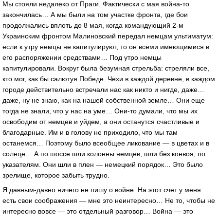
Мы стояли недалеко от Праги. Фактически с мая война-то
закончилась… А мы были на том участке фронта, где бои
продолжались вплоть до 8 мая, когда командующий 2-м
Украинским фронтом Малиновский передал немцам ультиматум:
если к утру немцы не капитулируют, то он всеми имеющимися в
его распоряжении средствами… Под утро немцы
капитулировали. Вокруг была безумная стрельба: стреляли все,
кто мог, как бы салютуя Победе. Чехи в каждой деревне, в каждом
городе действительно встречали нас как никто и нигде, даже…
даже, ну не знаю, как на нашей собственной земле… Они еще
тогда не знали, что у нас на уме… Они-то думали, что мы их
освободим от немцев и уйдем, а они останутся счастливые и
благодарные. Им и в голову не приходило, что мы там
останемся… Поэтому было всеобщее ликование — в цветах и в
солнце… А по шоссе шли колонны немцев, шли без конвоя, по
указателям. Они шли в плен — немецкий порядок… Это было
зрелище, которое забыть трудно.
Я давным-давно ничего не пишу о войне. На этот счет у меня
есть свои соображения — мне это неинтересно… Не то, чтобы не
интересно вовсе — это отдельный разговор… Война — это