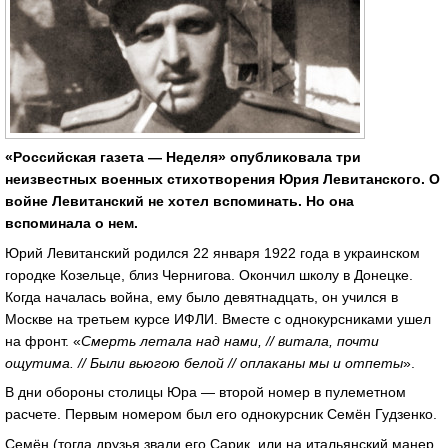
«Российская газета — Неделя» опубликовала три
неизвестных военных стихотворения Юрия Левитанского. О
войне Левитанский не хотел вспоминать. Но она
вспоминала о нем.
Юрий Левитанский родился 22 января 1922 года в украинском
городке Козельце, близ Чернигова. Окончил школу в Донецке.
Когда началась война, ему было девятнадцать, он учился в
Москве на третьем курсе ИФЛИ. Вместе с однокурсниками ушел
на фронт. «
Смерть летала над нами, // витала, почти
ощутима. // Были вьюгою белой // оплаканы мы и отпеты
».
В дни обороны столицы Юра — второй номер в пулеметном
расчете. Первым номером был его однокурсник Семён Гудзенко.
Семён (тогда друзья звали его Сарик, или на итальянский манер