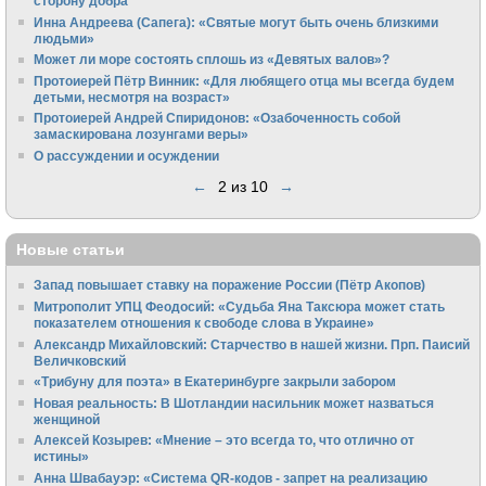
сторону добра
Инна Андреева (Сапега): «Святые могут быть очень близкими
людьми»
Может ли море состоять сплошь из «Девятых валов»?
Протоиерей Пётр Винник: «Для любящего отца мы всегда будем
детьми, несмотря на возраст»
Протоиерей Андрей Спиридонов: «Озабоченность собой
замаскирована лозунгами веры»
О рассуждении и осуждении
←
2 из 10
→
Новые статьи
Запад повышает ставку на поражение России (Пётр Акопов)
Митрополит УПЦ Феодосий: «Судьба Яна Таксюра может стать
показателем отношения к свободе слова в Украине»
Алек­сандр Михайловский: Старчество в нашей жизни. Прп. Паисий
Величковский
«Трибуну для поэта» в Екатеринбурге закрыли забором
Новая реальность: В Шотландии насильник может назваться
женщиной
Алексей Козырев: «Мнение – это всегда то, что отлично от
истины»
Анна Швабауэр: «Система QR-кодов - запрет на реализацию