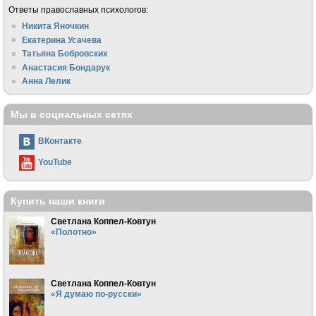
Ответы православных психологов:
Никита Яночкин
Екатерина Усачева
Татьяна Бобровских
Анастасия Бондарук
Анна Лелик
Мы в социальных сетях
ВКонтакте
YouTube
Купить наши книги
Светлана Коппел-Ковтун
«Полотно»
Светлана Коппел-Ковтун
«Я думаю по-русски»