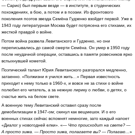
— Сарио) был первым везде — в институте, в студенческих
похождениях, в бою, а потом и в поэзии. Из фронтового
поколения поэтов звезда Семёна Гудзенко взойдет первой. Уже в
1943 году литературная Москва будет потрясена его стихами, их
жесткой правдой о войне.
Потом война развела Левитанского и Гудзенко, но они
переписывались до самой смерти Семёна. Он умер в 1950 году
после неудачной операции, оставшись в памяти ровесников ярко
вспыхнувшей кометой.
Поэтический талант Юрия Левитанского разгорался медленно,
затаенно. «Полжизни я учился жить…» Первая известность
приходит к нему только в 1960-х, и вовсе не за стихи о войне
полюбил его читатель, а за нежную лирику о любви, о детях, о
счастье жить на белом свете.
А военную тему Левитанский оставил сразу после
демобилизации в 1947-ом; скинул как вещмешок. И о его
военных стихах сейчас вспомнят немногие, зато каждый напоет
«Диалог у новогодней елки». «
— Что происходит на свете? —
А просто зима. — Просто зима, полагаете вы? — Полагаю…
»