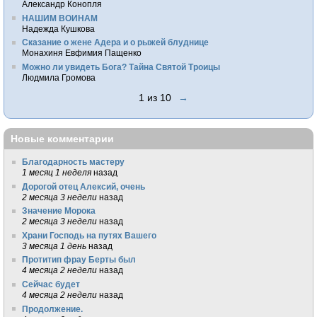
Александр Конопля
НАШИМ ВОИНАМ
Надежда Кушкова
Сказание о жене Адера и о рыжей блуднице
Монахиня Евфимия Пащенко
Можно ли увидеть Бога? Тайна Святой Троицы
Людмила Громова
1 из 10
→
Новые комментарии
Благодарность мастеру
1 месяц 1 неделя
назад
Дорогой отец Алексий, очень
2 месяца 3 недели
назад
Значение Морока
2 месяца 3 недели
назад
Храни Господь на путях Вашего
3 месяца 1 день
назад
Протитип фрау Берты был
4 месяца 2 недели
назад
Сейчас будет
4 месяца 2 недели
назад
Продолжение.