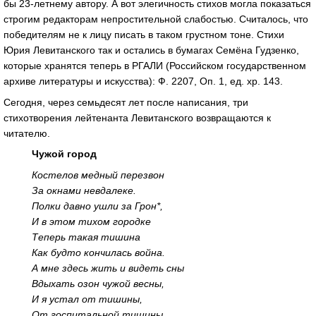
бы 23-летнему автору. А вот элегичность стихов могла показаться
строгим редакторам непростительной слабостью. Считалось, что
победителям не к лицу писать в таком грустном тоне. Стихи
Юрия Левитанского так и остались в бумагах Семёна Гудзенко,
которые хранятся теперь в РГАЛИ (Российском государственном
архиве литературы и искусства): Ф. 2207, Оп. 1, ед. хр. 143.
Сегодня, через семьдесят лет после написания, три
стихотворения лейтенанта Левитанского возвращаются к
читателю.
Чужой город
Костелов медный перезвон
За окнами невдалеке.
Полки давно ушли за Грон*,
И в этом тихом городке
Теперь такая тишина
Как будто кончилась война.
А мне здесь жить и видеть сны
Вдыхать озон чужой весны,
И я устал от тишины,
От госпитальной тишины…