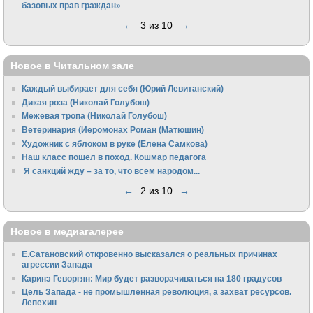
базовых прав граждан»
←
3 из 10
→
Новое в Читальном зале
Каждый выбирает для себя (Юрий Левитанский)
Дикая роза (Николай Голубош)
Межевая тропа (Николай Голубош)
Ветеринария (Иеромонах Роман (Матюшин)
Художник с яблоком в руке (Елена Самкова)
Наш класс пошёл в поход. Кошмар педагога
Я санкций жду – за то, что всем народом...
←
2 из 10
→
Новое в медиагалерее
Е.Сатановский откровенно высказался о реальных причинах
агрессии Запада
Каринэ Геворгян: Мир будет разворачиваться на 180 градусов
Цель Запада - не промышленная революция, а захват ресурсов.
Лепехин