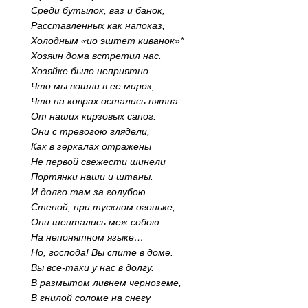
Среди бутылок, ваз и банок,
Расставленных как напоказ,
Холодным «ио эштет киванок»*
Хозяин дома встретил нас.
Хозяйке было неприятно
Что мы вошли в ее мирок,
Что на коврах остались пятна
От наших кирзовых сапог.
Они с тревогою глядели,
Как в зеркалах отражены
Не первой свежести шинели
Портянки наши и штаны.
И долго там за голубою
Стеной, при тусклом огоньке,
Они шептались меж собою
На непонятном языке…
Но, господа! Вы спите в доме.
Вы все-таки у нас в долгу.
В размытом ливнем черноземе,
В гнилой соломе на снегу