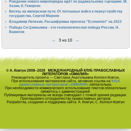
Рождение нового миропорядка идёт по радикальному сценарию. М.
Хазин, К. Геворгян
Витязь на имперском пути. От потешных войск к переустройству
государства. Сергей Марнов
Владимир Лепехин. Расшифровка прогноза "Economist" на 2023
Победа Си Цзиньпина - это геополитическая победа России. Н.
Вавилов
←
3 из 10
→
© А. Ковтун 2008–2026 МЕЖДУНАРОДНЫЙ КЛУБ ПРАВОСЛАВНЫХ
ЛИТЕРАТОРОВ «ОМИЛИЯ»
Руководитель проекта — Светлана Анатольевна Коппел-Ковтун.
При использования материалов сайта, активная ссылка на
Клуб
православных литераторов «ОМИЛИЯ»
обязательна.
При необходимости коммерческого использования текстов обязательно
свяжитесь с администрацией.
Публикуемые материалы не всегда совпадают с точкой зрения редакции.
Приглашаем к сотрудничеству православных авторов.
Разработка, создание и поддержка сайта: А. Ковтун, С. Коппел-Ковтун