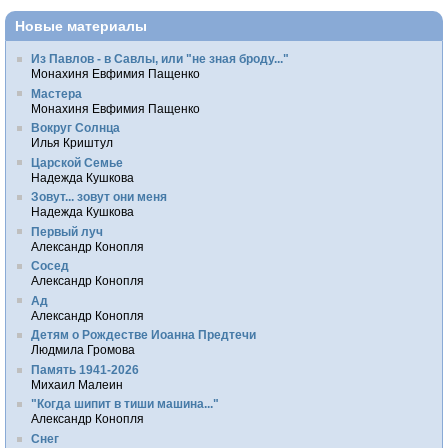
Новые материалы
Из Павлов - в Савлы, или "не зная броду..."
Монахиня Евфимия Пащенко
Мастера
Монахиня Евфимия Пащенко
Вокруг Солнца
Илья Криштул
Царской Семье
Надежда Кушкова
Зовут... зовут они меня
Надежда Кушкова
Первый луч
Александр Конопля
Сосед
Александр Конопля
Ад
Александр Конопля
Детям о Рождестве Иоанна Предтечи
Людмила Громова
Память 1941-2026
Михаил Малеин
"Когда шипит в тиши машина..."
Александр Конопля
Снег