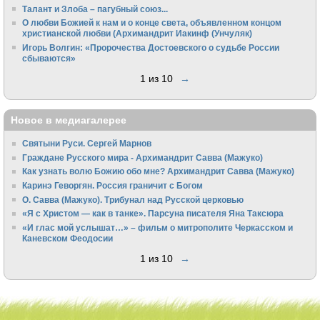
Талант и Злоба – пагубный союз...
О любви Божией к нам и о конце света, объявленном концом
христианской любви (Архимандрит Иакинф (Унчуляк)
Игорь Волгин: «Пророчества Достоевского о судьбе России
сбываются»
1 из 10
→
Новое в медиагалерее
Святыни Руси. Сергей Марнов
Граждане Русского мира - Архимандрит Савва (Мажуко)
Как узнать волю Божию обо мне? Архимандрит Савва (Мажуко)
Каринэ Геворгян. Россия граничит с Богом
О. Савва (Мажуко). Трибунал над Русской церковью
«Я с Христом — как в танке». Парсуна писателя Яна Таксюра
«И глас мой услышат…» – фильм о митрополите Черкасском и
Каневском Феодосии
1 из 10
→