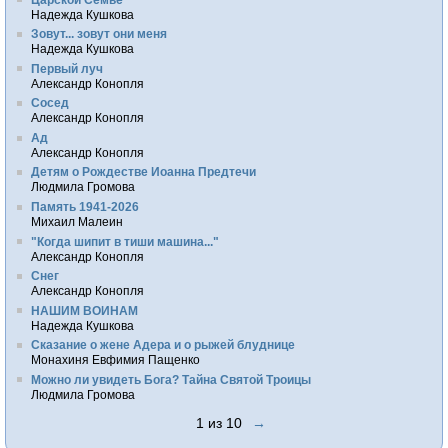
Надежда Кушкова
Зовут... зовут они меня
Надежда Кушкова
Первый луч
Александр Конопля
Сосед
Александр Конопля
Ад
Александр Конопля
Детям о Рождестве Иоанна Предтечи
Людмила Громова
Память 1941-2026
Михаил Малеин
"Когда шипит в тиши машина..."
Александр Конопля
Снег
Александр Конопля
НАШИМ ВОИНАМ
Надежда Кушкова
Сказание о жене Адера и о рыжей блуднице
Монахиня Евфимия Пащенко
Можно ли увидеть Бога? Тайна Святой Троицы
Людмила Громова
1 из 10
→