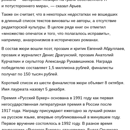
и потустороннего мира», — сказал Арьев.
Также он считает, что в некоторых недостатках не вошедших
в длинный список текстов виноваты не авторы, а отсутствие
редакторской культуры. В целом ряде книг он отметил
«множество опечаток и того, что полагалось исправить»,
например, анахронизмов в исторических романах.
В состав жюри вошли поэт, прозаик и критик Евгений Абдуллаев,
прозаик и журналист Денис Драгунский, прозаик Анатолий
Курчаткин и скульптор Александр Рукавишников. Награда
победителю составляет 1,5 миллиона рублей, финалисты
получат по 150 тысяч рублей.
Короткий список из шести финалистов жюри объявит 8 октября.
Имя лауреата назовут 5 декабря.
Премия «Русский Букер» основана в 1991 году как первая
негосударственная литературная премия в России после
1917 года. Награду присуждают ежегодно за лучший роман
на русском языке, впервые опубликованный в минувшем году.
Первое вручение состоялось в 1992 году. В разное время
лауреатами «Русского Букера» становились Булат Окуджава,