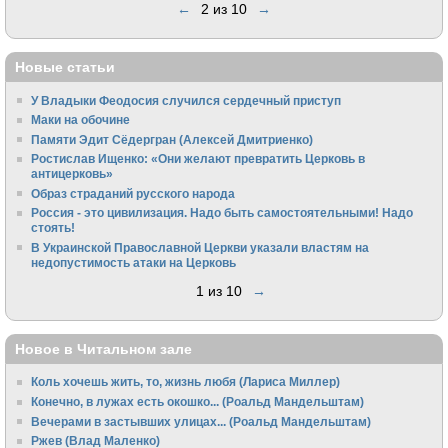
←
2 из 10
→
Новые статьи
У Владыки Феодосия случился сердечный приступ
Маки на обочине
Памяти Эдит Сёдергран (Алексей Дмитриенко)
Ростислав Ищенко: «Они желают превратить Церковь в
антицерковь»
Образ страданий русского народа
Россия - это цивилизация. Надо быть самостоятельными! Надо
стоять!
В Украинской Православной Церкви указали властям на
недопустимость атаки на Церковь
1 из 10
→
Новое в Читальном зале
Коль хочешь жить, то, жизнь любя (Лариса Миллер)
Конечно, в лужах есть окошко... (Роальд Мандельштам)
Вечерами в застывших улицах... (Роальд Мандельштам)
Ржев (Влад Маленко)