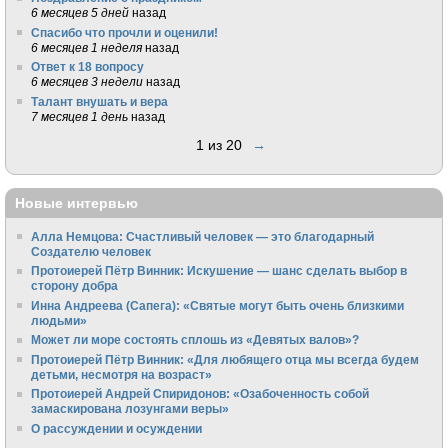
6 месяцев 5 дней
назад
Спасибо что прочли и оценили!
6 месяцев 1 неделя
назад
Ответ к 18 вопросу
6 месяцев 3 недели
назад
Талант внушать и вера
7 месяцев 1 день
назад
1 из 20
→
Новые интервью
Алла Немцова: Счастливый человек — это благодарный
Создателю человек
Протоиерей Пётр Винник: Искушение — шанс сделать выбор в
сторону добра
Инна Андреева (Сапега): «Святые могут быть очень близкими
людьми»
Может ли море состоять сплошь из «Девятых валов»?
Протоиерей Пётр Винник: «Для любящего отца мы всегда будем
детьми, несмотря на возраст»
Протоиерей Андрей Спиридонов: «Озабоченность собой
замаскирована лозунгами веры»
О рассуждении и осуждении