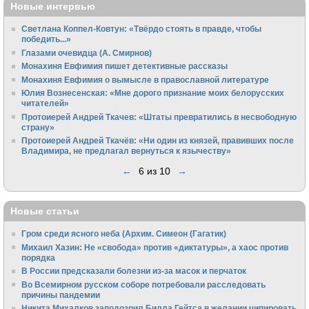
Новые интервью
Светлана Коппел-Ковтун: «Твёрдо стоять в правде, чтобы
победить...»
Глазами очевидца (А. Смирнов)
Монахиня Евфимия пишет детективные рассказы
Монахиня Евфимия о вымысле в православной литературе
Юлия Вознесенская: «Мне дорого признание моих белорусских
читателей»
Протоиерей Андрей Ткачев: «Штаты превратились в несвободную
страну»
Протоиерей Андрей Ткачёв: «Ни один из князей, правивших после
Владимира, не предлагал вернуться к язычеству»
←
6 из 10
→
Новые статьи
Гром среди ясного неба (Архим. Симеон (Гагатик)
Михаил Хазин: Не «свобода» против «диктатуры», а хаос против
порядка
В России предсказали болезни из-за масок и перчаток
Во Всемирном русском соборе потребовали расследовать
причины пандемии
Никита Михалков заподозрил Билла Гейтса в желании чипировать