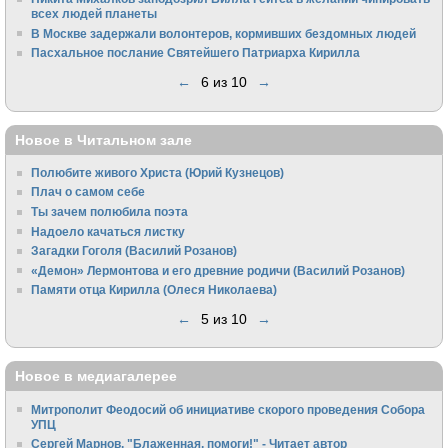
всех людей планеты
В Москве задержали волонтеров, кормивших бездомных людей
Пасхальное послание Святейшего Патриарха Кирилла
←
6 из 10
→
Новое в Читальном зале
Полюбите живого Христа (Юрий Кузнецов)
Плач о самом себе
Ты зачем полюбила поэта
Надоело качаться листку
Загадки Гоголя (Василий Розанов)
«Демон» Лермонтова и его древние родичи (Василий Розанов)
Памяти отца Кирилла (Олеся Николаева)
←
5 из 10
→
Новое в медиагалерее
Митрополит Феодосий об инициативе скорого проведения Собора
УПЦ
Сергей Марнов. "Блаженная, помоги!" - Читает автор