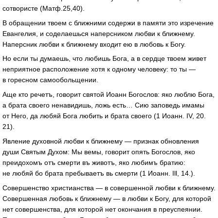
сотвористе (Матф.25,40).
В обращении твоем с ближними содержи в памяти это изречение
Евангелия, и соделаешься наперсником любви к ближнему.
Наперсник любви к ближнему входит ею в любовь к Богу.
Но если ты думаешь, что любишь Бога, а в сердце твоем живет
неприятное расположение хотя к одному человеку: то ты —
в горесном самообольщении.
Аще кто речетъ, говорит святой Иоанн Богослов: яко люблю Бога,
а брата своего ненавидишь, ложь есть… Сию заповедь имамы
от Него, да любяй Бога любить и брата своего (1 Иоанн. IV, 20.
21).
Явление духовной любви к ближнему — признак обновления
души Святым Духом: Мы вемы, говорит опять Богослов, яко
преидохомъ отъ смерти въ животъ, яко любимъ братию:
не любяй бо брата пребываетъ вь смерти (1 Иоанн. Ill, 14.).
Совершенство христианства — в совершенной любви к ближнему.
Совершенная любовь к ближнему — в любви к Богу, для которой
нет совершенства, для которой нет окончания в преуспеянии.