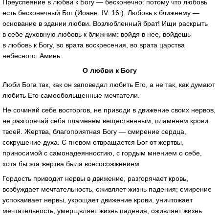
Преуспеяние в любви к Богу — бесконечно: потому что любовь
есть бесконечный Бог (Иоанн. IV. 16.). Любовь к ближнему —
основание в здании любви. Возлюбленный брат! Ищи раскрыть
в себе духовную любовь к ближним: войдя в нее, войдешь
в любовь к Богу, во врата воскресения, во врата царства
небесного. Аминь.
О любви к Богу
Люби Бога так, как он заповедал любить Его, а не так, как думают
любить Его самообольщенные мечтатели.
Не сочиняй себе восторгов, не приводи в движение своих нервов,
не разгорячай себя пламенем вещественным, пламенем крови
твоей. Жертва, благоприятная Богу — смирение сердца,
сокрушение духа. С гневом отвращается Бог от жертвы,
приносимой с самонадеянностию, с гордым мнением о себе,
хотя бы эта жертва была всесосожжением.
Гордость приводит нервы в движение, разгорячает кровь,
возбуждает мечтательность, оживляет жизнь падения; смирение
успокаивает нервы, укрощает движение крови, уничтожает
мечтательность, умерщвляет жизнь падения, оживляет жизнь