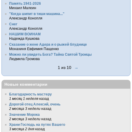
Память 1941-2026
Михаил Малеин
"Когда шипит в тиши машина..."
Александр Конопля
Снег
Александр Конопля
НАШИМ ВОИНАМ
Надежда Кушкова
Сказание о жене Адера и о рыжей блуднице
Монахиня Евфимия Пащенко
Можно ли увидеть Бога? Тайна Святой Троицы
Людмила Громова
1 из 10
→
Новые комментарии
Благодарность мастеру
1 месяц 1 неделя
назад
Дорогой отец Алексий, очень
2 месяца 3 недели
назад
Значение Морока
2 месяца 3 недели
назад
Храни Господь на путях Вашего
3 месяца 2 дня
назад