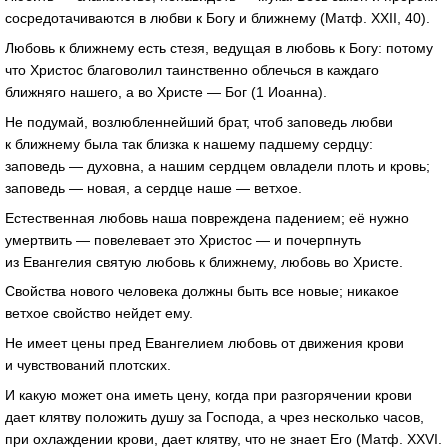
сосредотачиваются в любви к Богу и ближнему (Матф. XXII, 40).
Любовь к ближнему есть стезя, ведущая в любовь к Богу: потому
что Христос благоволил таинственно облечься в каждаго
ближняго нашего, а во Христе — Бог (1 Иоанна).
Не подумай, возлюбленнейший брат, чтоб заповедь любви
к ближнему была так близка к нашему падшему сердцу:
заповедь — духовна, а нашим сердцем овладели плоть и кровь;
заповедь — новая, а сердце наше — ветхое.
Естественная любовь наша повреждена падением; её нужно
умертвить — повелевает это Христос — и почерпнуть
из Евангелия святую любовь к ближнему, любовь во Христе.
Свойства нового человека должны быть все новые; никакое
ветхое свойство нейдет ему.
Не имеет цены пред Евангелием любовь от движения крови
и чувствований плотских.
И какую может она иметь цену, когда при разгорячении крови
дает клятву положить душу за Господа, а чрез несколько часов,
при охлаждении крови, дает клятву, что не знает Его (Матф. XXVI.