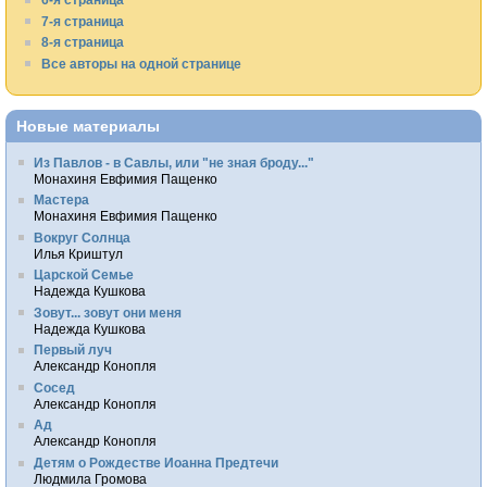
7-я страница
8-я страница
Все авторы на одной странице
Новые материалы
Из Павлов - в Савлы, или "не зная броду..."
Монахиня Евфимия Пащенко
Мастера
Монахиня Евфимия Пащенко
Вокруг Солнца
Илья Криштул
Царской Семье
Надежда Кушкова
Зовут... зовут они меня
Надежда Кушкова
Первый луч
Александр Конопля
Сосед
Александр Конопля
Ад
Александр Конопля
Детям о Рождестве Иоанна Предтечи
Людмила Громова