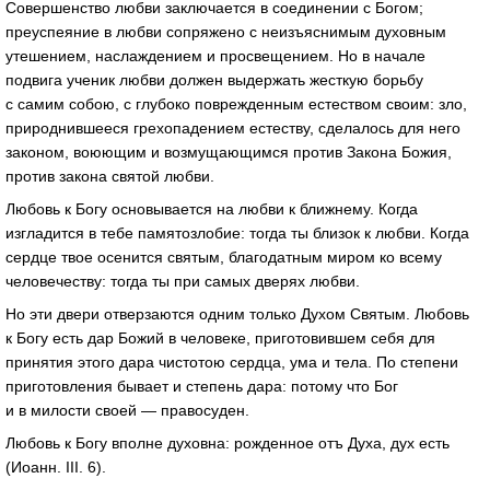
Совершенство любви заключается в соединении с Богом;
преуспеяние в любви сопряжено с неизъяснимым духовным
утешением, наслаждением и просвещением. Но в начале
подвига ученик любви должен выдержать жесткую борьбу
с самим собою, с глубоко поврежденным естеством своим: зло,
природнившееся грехопадением естеству, сделалось для него
законом, воюющим и возмущающимся против Закона Божия,
против закона святой любви.
Любовь к Богу основывается на любви к ближнему. Когда
изгладится в тебе памятозлобие: тогда ты близок к любви. Когда
сердце твое осенится святым, благодатным миром ко всему
человечеству: тогда ты при самых дверях любви.
Но эти двери отверзаются одним только Духом Святым. Любовь
к Богу есть дар Божий в человеке, приготовившем себя для
принятия этого дара чистотою сердца, ума и тела. По степени
приготовления бывает и степень дара: потому что Бог
и в милости своей — правосуден.
Любовь к Богу вполне духовна: рожденное отъ Духа, дух есть
(Иоанн. III. 6).