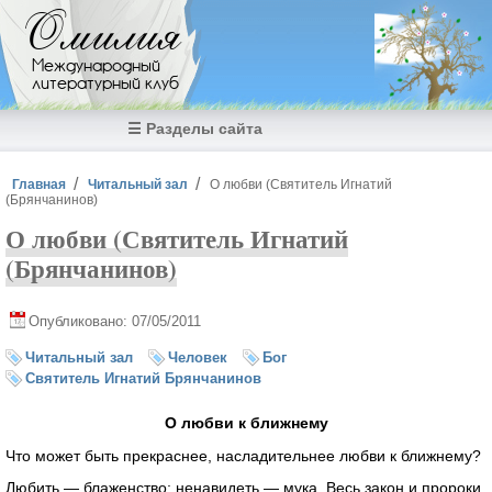
Перейти к основному содержанию
Омилия
Международный
литературный клуб
☰ Разделы сайта
Вы здесь
Главная
Читальный зал
О любви (Святитель Игнатий
(Брянчанинов)
О любви (Святитель Игнатий
(Брянчанинов)
Опубликовано: 07/05/2011
Читальный зал
Человек
Бог
Святитель Игнатий Брянчанинов
О любви к ближнему
Что может быть прекраснее, насладительнее любви к ближнему?
Любить — блаженство; ненавидеть — мука. Весь закон и пророки