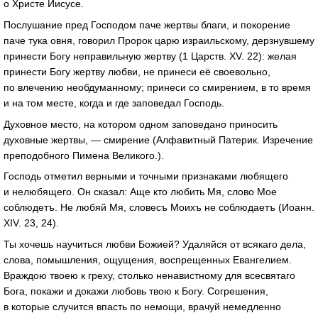
о Христе Иисусе.
Послушание пред Господом паче жертвы благи, и покорение
паче тука овня, говорил Пророк царю израильскому, дерзнувшему
принести Богу неправильную жертву (1 Царств. XV. 22): желая
принести Богу жертву любви, не принеси её своевольно,
по влечению необдуманному; принеси со смирением, в то время
и на том месте, когда и где заповедал Господь.
Духовное место, на котором одном заповедано приносить
духовные жертвы, — смирение (Алфавитный Патерик. Изречение
преподобного Пимена Великого.).
Господь отметил верными и точными признаками любящего
и нелюбящего. Он сказал: Аще кто любить Мя, слово Мое
соблюдетъ. Не любяй Мя, словесъ Моихъ не соблюдаетъ (Иоанн.
XIV. 23, 24).
Ты хочешь научиться любви Божией? Удаляйся от всякаго дела,
слова, помышления, ощущения, воспрещенных Евангелием.
Враждою твоею к греху, столько ненавистному для всесвятаго
Бога, покажи и докажи любовь твою к Богу. Согрешения,
в которые случится впасть по немощи, врачуй немедленно