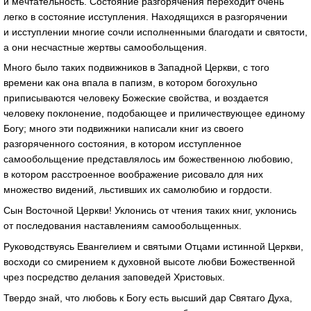
и мечтательность. Состояние разгорячения переходит очень
легко в состояние исступления. Находящихся в разгорячении
и исступлении многие сочли исполненными благодати и святости,
а они несчастные жертвы самообольщения.
Много было таких подвижников в Западной Церкви, с того
времени как она впала в папизм, в котором богохульно
приписываются человеку Божеские свойства, и воздается
человеку поклонение, подобающее и приличествующее единому
Богу; много эти подвижники написали книг из своего
разгоряченного состояния, в котором исступленное
самообольщение представлялось им божественною любовию,
в котором расстроенное воображение рисовало для них
множество видений, льстивших их самолюбию и гордости.
Сын Восточной Церкви! Уклонись от чтения таких книг, уклонись
от последования наставлениям самообольщенных.
Руководствуясь Евангелием и святыми Отцами истинной Церкви,
восходи со смирением к духовной высоте любви Божественной
чрез посредство делания заповедей Христовых.
Твердо знай, что любовь к Богу есть высший дар Святаго Духа,