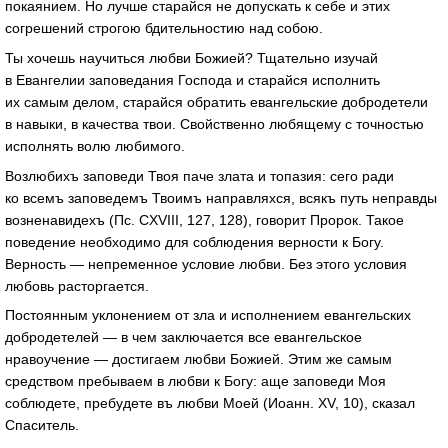
покаянием. Но лучше старайся не допускать к себе и этих
согрешений строгою бдительностию над собою.
Ты хочешь научиться любви Божией? Тщательно изучай
в Евангелии заповедания Господа и старайся исполнить
их самым делом, старайся обратить евангельские добродетели
в навыки, в качества твои. Свойственно любящему с точностью
исполнять волю любимого.
Возлюбихъ заповеди Твоя паче злата и топазия: сего ради
ко всемъ заповедемъ Твоимъ направляхся, всякъ путь неправды
возненавидехъ (Пc. CXVIII, 127, 128), говорит Пророк. Такое
поведение необходимо для соблюдения верности к Богу.
Верность — непременное условие любви. Без этого условия
любовь расторгается.
Постоянным уклонением от зла и исполнением евангельских
добродетелей — в чем заключается все евангельское
нравоучение — достигаем любви Божией. Этим же самым
средством пребываем в любви к Богу: аще заповеди Моя
соблюдете, пребудете въ любви Моей (Иоанн. XV, 10), сказал
Спаситель.