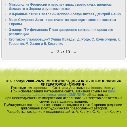
Митрополит Феодосий о перспективах своего суда, вредном
балласте в Церкви и русском языке
Избранные стихи Светланы Коппел-Ковтун читает Дмитрий Бабич
Марк Смирнов: Закат христианства приходит вместе с закатом
Европы
Эксперт IT и финансов: План цифрового контроля и сроки его
реализации
Кто такой планировщик? Улица Правды. Д. Роде, С. Колмогоров, К.
Геворгян, М. Хазин и Б. Костенко
←
2 из 10
→
© А. Ковтун 2008–2026 МЕЖДУНАРОДНЫЙ КЛУБ ПРАВОСЛАВНЫХ
ЛИТЕРАТОРОВ «ОМИЛИЯ»
Руководитель проекта — Светлана Анатольевна Коппел-Ковтун.
При использования материалов сайта, активная ссылка на
Клуб
православных литераторов «ОМИЛИЯ»
обязательна.
При необходимости коммерческого использования текстов обязательно
свяжитесь с администрацией.
Публикуемые материалы не всегда совпадают с точкой зрения редакции.
Приглашаем к сотрудничеству православных авторов.
Разработка, создание и поддержка сайта: А. Ковтун, С. Коппел-Ковтун