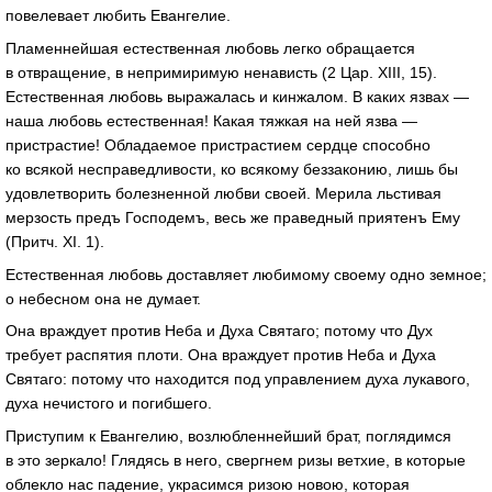
повелевает любить Евангелие.
Пламеннейшая естественная любовь легко обращается
в отвращение, в непримиримую ненависть (2 Цар. XIII, 15).
Естественная любовь выражалась и кинжалом. В каких язвах —
наша любовь естественная! Какая тяжкая на ней язва —
пристрастие! Обладаемое пристрастием сердце способно
ко всякой несправедливости, ко всякому беззаконию, лишь бы
удовлетворить болезненной любви своей. Мерила льстивая
мерзость предъ Господемъ, весь же праведный приятенъ Ему
(Притч. XI. 1).
Естественная любовь доставляет любимому своему одно земное;
о небесном она не думает.
Она враждует против Неба и Духа Святаго; потому что Дух
требует распятия плоти. Она враждует против Неба и Духа
Святаго: потому что находится под управлением духа лукавого,
духа нечистого и погибшего.
Приступим к Евангелию, возлюбленнейший брат, поглядимся
в это зеркало! Глядясь в него, свергнем ризы ветхие, в которые
облекло нас падение, украсимся ризою новою, которая