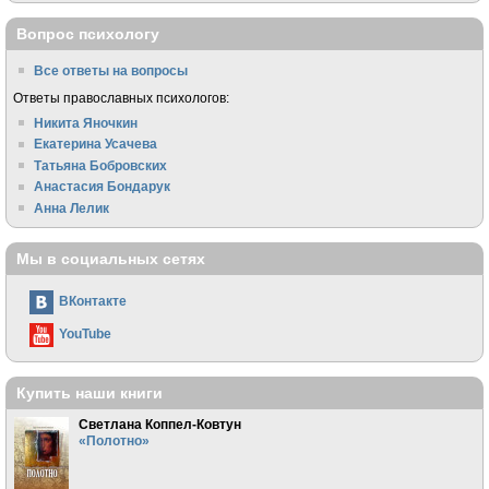
Вопрос психологу
Все ответы на вопросы
Ответы православных психологов:
Никита Яночкин
Екатерина Усачева
Татьяна Бобровских
Анастасия Бондарук
Анна Лелик
Мы в социальных сетях
ВКонтакте
YouTube
Купить наши книги
Светлана Коппел-Ковтун
«Полотно»