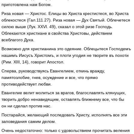
приготовлена нам Богом.
Риза новая — Христос. Елицы во Христа крестистеся, во Христа
облекостеся (Гал.111.27). Риза новая — Дух Святый. Облечетеся
силою выше (Лук. XXVI. 49), сказал о этой ризе Господь.
Облекаются христиане в свойства Христовы, действием
всеблагого Духа.
Возможно для христианина это одеяние. Облецытеся Господемъ
нашимъ Иисусъ Христомъ, и плоти угодия не творите въ похоти
(Рим. XIII, 14), говорит Апостол.
Сперва, руководствуясь Евангелием, откинь вражду,
памятозлобие, гнев, осуждение и все, что прямо
противодействует любви.
Евангелие велит молиться за врагов, благославлять клянущих,
творить добро ненавидящим, оставлять ближнему все, что бы
он ни сделал против нас.
Постарайся, желающий последовать Христу, исполнять все эти
заповедания самим делом.
Очень недостаточно: только с удовольствием прочитать веления