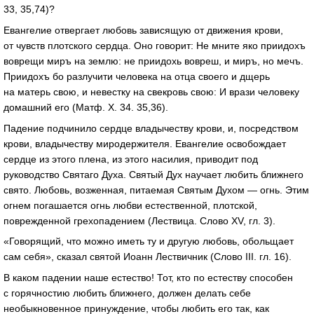
33, 35,74)?
Евангелие отвергает любовь зависящую от движения крови,
от чувств плотского сердца. Оно говорит: Не мните яко приидохъ
воврещи миръ на землю: не приидохь вовреш, и миръ, но мечъ.
Приидохъ бо разлучити человека на отца своего и дщерь
на матерь свою, и невестку на свекровь свою: И врази человеку
домашний его (Матф. X. 34. 35,36).
Падение подчинило сердце владычеству крови, и, посредством
крови, владычеству миродержителя. Евангелие освобождает
сердце из этого плена, из этого насилия, приводит под
руководство Святаго Духа. Святый Дух научает любить ближнего
свято. Любовь, возженная, питаемая Святым Духом — огнь. Этим
огнем погашается огнь любви естественной, плотской,
поврежденной грехопадением (Лествица. Слово XV, гл. 3).
«Говорящий, что можно иметь ту и другую любовь, обольщает
сам себя», сказал святой Иоанн Лествичник (Слово III. гл. 16).
В каком падении наше естество! Тот, кто по естеству способен
с горячностию любить ближнего, должен делать себе
необыкновенное принуждение, чтобы любить его так, как