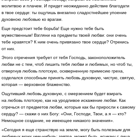
молитвою и плачем. И придет неожиданно действие благодати
в твое сердце: ты ощутишь внезапно сладостнейшее упоение
духовною любовью ко врагам.
Еще предстоит тебе борьба! Еще нужно тебе быть
мужественным! Взгляни на предметы твоей любви: они очень
тебе нравятся? К ним очень привязано твое сердце? Отрекись
от них.
Этого отречения требует от тебя Господь, законоположитель
любви не с тем, чтоб лишить тебя любви и любимых, но чтоб ты,
отвергнув любовь плотскую, оскверненную примесию греха,
соделался способным принять любовь духовную, чистую, святую,
которая — верховное блаженство.
Ощутивший любовь духовную, с омерзением будет взирать
на любовь плотскую, как на уродливое искажение любви. Как
отречься от предметов любви, которые как бы приросли к самому
сердцу? — скажи о них Богу: «Они, Господи, Твои, а я — кто?
Немощное создание, не имеющее никакого значения».
«Сегодня я еще странствую на земле, могу быть полезным для
любимых моих чем-нибудь; завтра, может быть, исчезну с лица