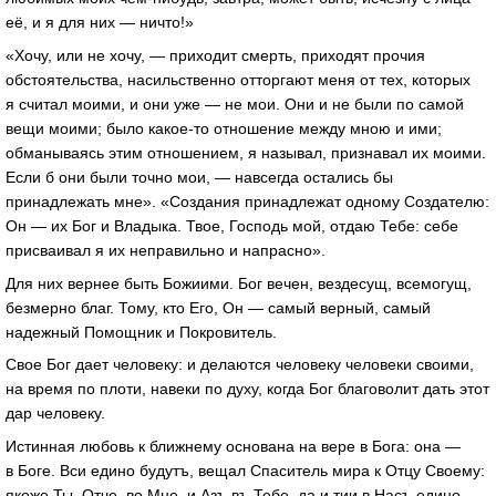
её, и я для них — ничто!»
«Хочу, или не хочу, — приходит смерть, приходят прочия
обстоятельства, насильственно отторгают меня от тех, которых
я считал моими, и они уже — не мои. Они и не были по самой
вещи моими; было какое-то отношение между мною и ими;
обманываясь этим отношением, я называл, признавал их моими.
Если б они были точно мои, — навсегда остались бы
принадлежать мне». «Создания принадлежат одному Создателю:
Он — их Бог и Владыка. Твое, Господь мой, отдаю Тебе: себе
присваивал я их неправильно и напрасно».
Для них вернее быть Божиими. Бог вечен, вездесущ, всемогущ,
безмерно благ. Тому, кто Его, Он — самый верный, самый
надежный Помощник и Покровитель.
Свое Бог дает человеку: и делаются человеку человеки своими,
на время по плоти, навеки по духу, когда Бог благоволит дать этот
дар человеку.
Истинная любовь к ближнему основана на вере в Бога: она —
в Боге. Вси едино будутъ, вещал Спаситель мира к Отцу Своему:
якоже Ты, Отче, во Мне, и Азъ въ Тебе, да и тии в Насъ едино