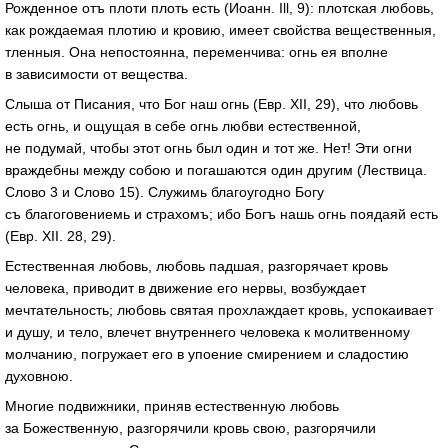
Рожденное отъ плоти плоть есть (Иоанн. Ill, 9): плотская любовь,
как рождаемая плотию и кровию, имеет свойства вещественныя,
тленныя. Она непостоянна, переменчива: огнь ея вполне
в зависимости от вещества.
Слыша от Писания, что Бог наш огнь (Евр. XII, 29), что любовь
есть огнь, и ощущая в себе огнь любви естественной,
не подумай, чтобы этот огнь был один и тот же. Нет! Эти огни
враждебны между собою и погашаются один другим (Лествица.
Слово 3 и Слово 15). Служимь благоугодно Богу
съ благоговениемь и страхомъ; ибо Богъ нашь огнь поядаяй есть
(Евр. XII. 28, 29).
Естественная любовь, любовь падшая, разгорячает кровь
человека, приводит в движение его нервы, возбуждает
мечтательность; любовь святая прохлаждает кровь, успокаивает
и душу, и тело, влечет внутреннего человека к молитвенному
молчанию, погружает его в упоение смирением и сладостию
духовною.
Многие подвижники, приняв естественную любовь
за Божественную, разгорячили кровь свою, разгорячили