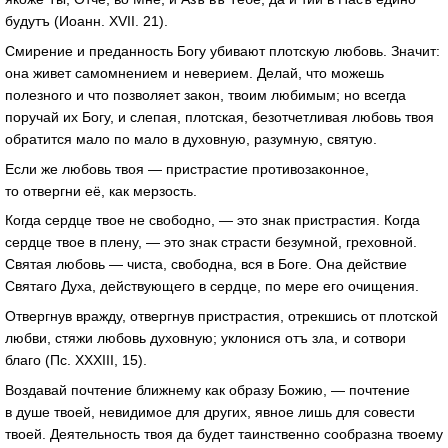
будутъ (Иоанн. XVII. 21).
Смирение и преданность Богу убивают плотскую любовь. Значит:
она живет самомнением и неверием. Делай, что можешь
полезного и что позволяет закон, твоим любимым; но всегда
поручай их Богу, и слепая, плотская, безотчетливая любовь твоя
обратится мало по мало в духовную, разумную, святую.
Если же любовь твоя — пристрастие противозаконное,
то отвергни её, как мерзость.
Когда сердце твое не свободно, — это знак пристрастия. Когда
сердце твое в плену, — это знак страсти безумной, греховной.
Святая любовь — чиста, свободна, вся в Боге. Она действие
Святаго Духа, действующего в сердце, по мере его очищения.
Отвергнув вражду, отвергнув пристрастия, отрекшись от плотской
любви, стяжи любовь духовную; уклонися отъ зла, и сотвори
благо (Пс. XXXIII, 15).
Воздавай почтение ближнему как образу Божию, — почтение
в душе твоей, невидимое для других, явное лишь для совести
твоей. Деятельность твоя да будет таинственно сообразна твоему