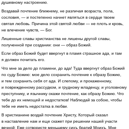
душевному настроению.
Воздавай почтение ближнему, не различая возраста, пола,
сословия, — и постепенно начнет являться в сердце твоем
святая любовь. Причина этой святой любви — не плоть и кровь,
не влечение чувств, — Бог.
Лишенные славы христианства не лишены другой славы,
полученной при создании: они — образ Божий.
Если образ Божий будет ввергнут в пламя страшное ада, и там
я должен почитать его.
Что мне за дело до пламени, до ада! Туда ввергнут образ Божий
по суду Божию: мое дело сохранить почтение к образу Божию,
и тем сохранить себя от ада. И слепому, и прокаженному,
и поврежденному рассудком, и грудному младенцу, и уголовному
преступнику, и язычнику окажи почтение, как образу Божию. Что
тебе до их немощей и недостатков! Наблюдай за собою, чтобы
тебе не иметь недостатка в любви.
В христианине воздай почтение Христу, Который сказал
в наставление нам и еще скажет при решении нашей участи
вечной: Еже сотвористе меньшему сихъ братий Моихъ, Мне