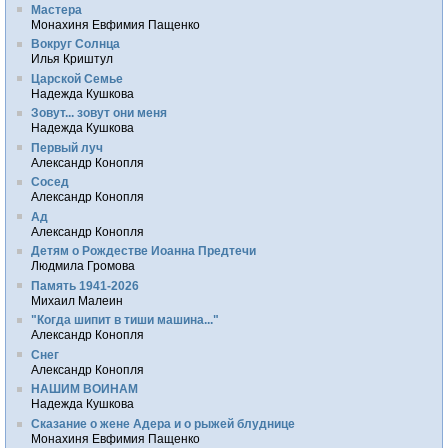
Мастера
Монахиня Евфимия Пащенко
Вокруг Солнца
Илья Криштул
Царской Семье
Надежда Кушкова
Зовут... зовут они меня
Надежда Кушкова
Первый луч
Александр Конопля
Сосед
Александр Конопля
Ад
Александр Конопля
Детям о Рождестве Иоанна Предтечи
Людмила Громова
Память 1941-2026
Михаил Малеин
"Когда шипит в тиши машина..."
Александр Конопля
Снег
Александр Конопля
НАШИМ ВОИНАМ
Надежда Кушкова
Сказание о жене Адера и о рыжей блуднице
Монахиня Евфимия Пащенко