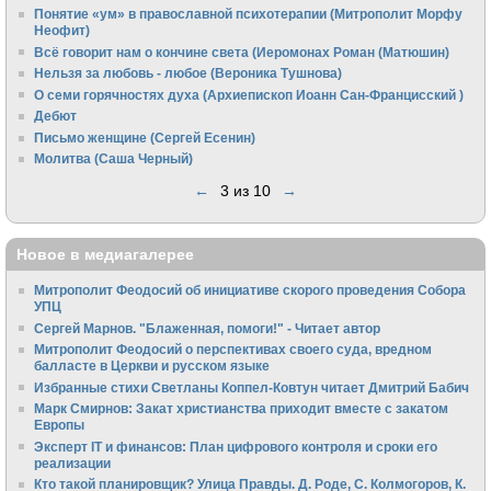
Понятие «ум» в православной психотерапии (Митрополит Морфу
Неофит)
Всё говорит нам о кончине света (Иеромонах Роман (Матюшин)
Нельзя за любовь - любое (Вероника Тушнова)
О семи горячностях духа (Архиепископ Иоанн Сан-Францисский )
Дебют
Письмо женщине (Сергей Есенин)
Молитва (Саша Черный)
←
3 из 10
→
Новое в медиагалерее
Митрополит Феодосий об инициативе скорого проведения Собора
УПЦ
Сергей Марнов. "Блаженная, помоги!" - Читает автор
Митрополит Феодосий о перспективах своего суда, вредном
балласте в Церкви и русском языке
Избранные стихи Светланы Коппел-Ковтун читает Дмитрий Бабич
Марк Смирнов: Закат христианства приходит вместе с закатом
Европы
Эксперт IT и финансов: План цифрового контроля и сроки его
реализации
Кто такой планировщик? Улица Правды. Д. Роде, С. Колмогоров, К.