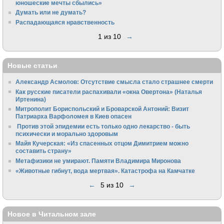
юношеские мечты сбылись»
Думать или не думать?
Распадающаяся нравственность
1 из 10
→
Новые статьи
Александр Асмолов: Отсутствие смысла стало страшнее смерти
Как русские писатели распахивали «окна Овертона» (Наталья
Иртенина)
Митрополит Бориспольский и Броварской Антоний: Визит
Патриарха Варфоломея в Киев опасен
Против этой эпидемии есть только одно лекарство - быть
психически и морально здоровым
Майя Кучерская: «Из спасенных отцом Димитрием можно
составить страну»
Метафизики не умирают. Памяти Владимира Миронова
«Животные гибнут, вода мертвая». Катастрофа на Камчатке
←
5 из 10
→
Новое в Читальном зале