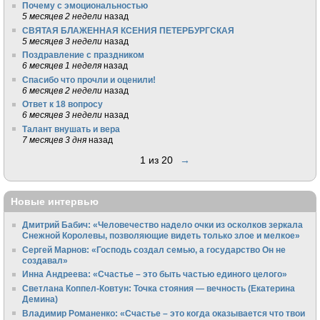
Почему с эмоциональностью
5 месяцев 2 недели
назад
СВЯТАЯ БЛАЖЕННАЯ КСЕНИЯ ПЕТЕРБУРГСКАЯ
5 месяцев 3 недели
назад
Поздравление с праздником
6 месяцев 1 неделя
назад
Спасибо что прочли и оценили!
6 месяцев 2 недели
назад
Ответ к 18 вопросу
6 месяцев 3 недели
назад
Талант внушать и вера
7 месяцев 3 дня
назад
1 из 20
→
Новые интервью
Дмитрий Бабич: «Человечество надело очки из осколков зеркала
Снежной Королевы, позволяющие видеть только злое и мелкое»
Сергей Марнов: «Господь создал семью, а государство Он не
создавал»
Инна Андреева: «Счастье – это быть частью единого целого»
Светлана Коппел-Ковтун: Точка стояния — вечность (Екатерина
Демина)
Владимир Романенко: «Счастье – это когда оказывается что твои