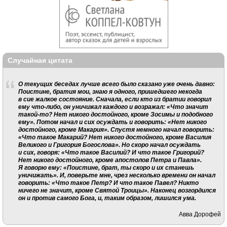
Случайная цитата
О текущих беседах лучше всего было сказано уже очень давно:
Поистине, братия мои, знаю я одного, пришедшего некогда
в сие жалкое состояние. Сначала, если кто из братии говорил
ему что-либо, он уничижал каждого и возражал: «Что значит
такой-то? Нет никого достойного, кроме Зосимы и подобного
ему». Потом начал и сих осуждать и говорить: «Нет никого
достойного, кроме Макария». Спустя немного начал говорить:
«Что такое Макарий? Нет никого достойного, кроме Василия
Великого и Григория Богослова». Но скоро начал осуждать
и сих, говоря: «Что такое Василий? И что такое Григорий?
Нет никого достойного, кроме апостолов Петра и Павла».
Я говорю ему: «Поистине, брат, ты скоро и их станешь
уничижать». И, поверьте мне, чрез несколько времени он начал
говорить: «Что такое Петр? И что такое Павел? Никто
ничего не значит, кроме Святой Троицы». Наконец возгордился
он и против самого Бога, и, таким образом, лишился ума.
Авва Дорофей