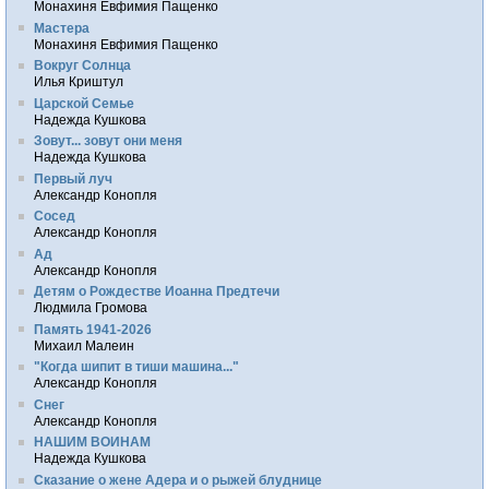
Монахиня Евфимия Пащенко
Мастера
Монахиня Евфимия Пащенко
Вокруг Солнца
Илья Криштул
Царской Семье
Надежда Кушкова
Зовут... зовут они меня
Надежда Кушкова
Первый луч
Александр Конопля
Сосед
Александр Конопля
Ад
Александр Конопля
Детям о Рождестве Иоанна Предтечи
Людмила Громова
Память 1941-2026
Михаил Малеин
"Когда шипит в тиши машина..."
Александр Конопля
Снег
Александр Конопля
НАШИМ ВОИНАМ
Надежда Кушкова
Сказание о жене Адера и о рыжей блуднице