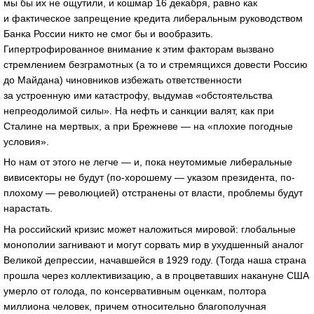
мы бы их не ощутили, и кошмар 16 декабря, равно как
и фактическое запрещение кредита либеральным руководством
Банка России никто не смог бы и вообразить.
Гипертрофированное внимание к этим факторам вызвано
стремлением безграмотных (а то и стремящихся довести Россию
до Майдана) чиновников избежать ответственности
за устроенную ими катастрофу, выдумав «обстоятельства
непреодолимой силы». На нефть и санкции валят, как при
Сталине на мертвых, а при Брежневе — на «плохие погодные
условия».
Но нам от этого не легче — и, пока неутомимые либеральные
вивисекторы не будут (по-хорошему — указом президента, по-
плохому — революцией) отстранены от власти, проблемы будут
нарастать.
На российский кризис может наложиться мировой: глобальные
монополии загнивают и могут сорвать мир в ухудшенный аналог
Великой депрессии, начавшейся в 1929 году. (Тогда наша страна
прошла через коллективизацию, а в процветавших накануне США
умерло от голода, по консервативным оценкам, полтора
миллиона человек, причем относительно благополучная