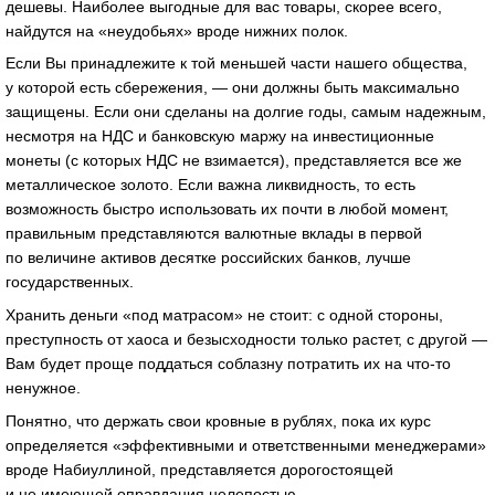
дешевы. Наиболее выгодные для вас товары, скорее всего,
найдутся на «неудобьях» вроде нижних полок.
Если Вы принадлежите к той меньшей части нашего общества,
у которой есть сбережения, — они должны быть максимально
защищены. Если они сделаны на долгие годы, самым надежным,
несмотря на НДС и банковскую маржу на инвестиционные
монеты (с которых НДС не взимается), представляется все же
металлическое золото. Если важна ликвидность, то есть
возможность быстро использовать их почти в любой момент,
правильным представляются валютные вклады в первой
по величине активов десятке российских банков, лучше
государственных.
Хранить деньги «под матрасом» не стоит: с одной стороны,
преступность от хаоса и безысходности только растет, с другой —
Вам будет проще поддаться соблазну потратить их на что-то
ненужное.
Понятно, что держать свои кровные в рублях, пока их курс
определяется «эффективными и ответственными менеджерами»
вроде Набиуллиной, представляется дорогостоящей
и не имеющей оправдания нелепостью.