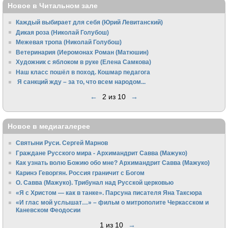
Новое в Читальном зале
Каждый выбирает для себя (Юрий Левитанский)
Дикая роза (Николай Голубош)
Межевая тропа (Николай Голубош)
Ветеринария (Иеромонах Роман (Матюшин)
Художник с яблоком в руке (Елена Самкова)
Наш класс пошёл в поход. Кошмар педагога
Я санкций жду – за то, что всем народом...
←
2 из 10
→
Новое в медиагалерее
Святыни Руси. Сергей Марнов
Граждане Русского мира - Архимандрит Савва (Мажуко)
Как узнать волю Божию обо мне? Архимандрит Савва (Мажуко)
Каринэ Геворгян. Россия граничит с Богом
О. Савва (Мажуко). Трибунал над Русской церковью
«Я с Христом — как в танке». Парсуна писателя Яна Таксюра
«И глас мой услышат…» – фильм о митрополите Черкасском и
Каневском Феодосии
1 из 10
→