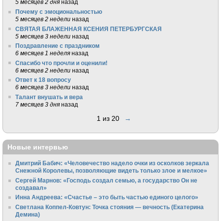
5 месяцев 2 дня
назад
Почему с эмоциональностью
5 месяцев 2 недели
назад
СВЯТАЯ БЛАЖЕННАЯ КСЕНИЯ ПЕТЕРБУРГСКАЯ
5 месяцев 3 недели
назад
Поздравление с праздником
6 месяцев 1 неделя
назад
Спасибо что прочли и оценили!
6 месяцев 2 недели
назад
Ответ к 18 вопросу
6 месяцев 3 недели
назад
Талант внушать и вера
7 месяцев 3 дня
назад
1 из 20
→
Новые интервью
Дмитрий Бабич: «Человечество надело очки из осколков зеркала
Снежной Королевы, позволяющие видеть только злое и мелкое»
Сергей Марнов: «Господь создал семью, а государство Он не
создавал»
Инна Андреева: «Счастье – это быть частью единого целого»
Светлана Коппел-Ковтун: Точка стояния — вечность (Екатерина
Демина)