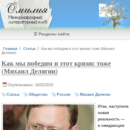
Перейти к основному содержанию
Омилия
Международный
литературный клуб
☰ Разделы сайта
Вы здесь
Главная
Статьи
Как мы победим и этот кризис тоже (Михаил
Делягин)
Как мы победим и этот кризис тоже
(Михаил Делягин)
Опубликовано: 16/02/2015
Статьи
Общество
Россия
Михаил Делягин
Итак, наступила
новая
реальность —
и ожидающие