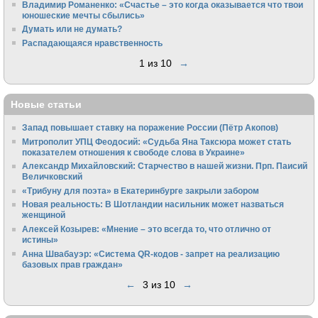
Владимир Романенко: «Счастье – это когда оказывается что твои
юношеские мечты сбылись»
Думать или не думать?
Распадающаяся нравственность
1 из 10
→
Новые статьи
Запад повышает ставку на поражение России (Пётр Акопов)
Митрополит УПЦ Феодосий: «Судьба Яна Таксюра может стать
показателем отношения к свободе слова в Украине»
Алек­сандр Михайловский: Старчество в нашей жизни. Прп. Паисий
Величковский
«Трибуну для поэта» в Екатеринбурге закрыли забором
Новая реальность: В Шотландии насильник может назваться
женщиной
Алексей Козырев: «Мнение – это всегда то, что отлично от
истины»
Анна Швабауэр: «Система QR-кодов - запрет на реализацию
базовых прав граждан»
←
3 из 10
→