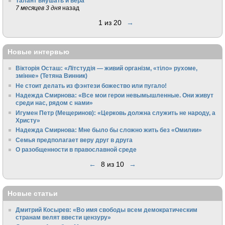
Талант внушать и вера
7 месяцев 3 дня
назад
1 из 20
→
Новые интервью
Вікторія Осташ: «Літстудія — живий організм, «тіло» рухоме,
змінне» (Тетяна Винник)
Не стоит делать из фэнтези божество или пугало!
Надежда Смирнова: «Все мои герои невымышленные. Они живут
среди нас, рядом с нами»
Игумен Петр (Мещеринов): «Церковь должна служить не народу, а
Христу»
Надежда Смирнова: Мне было бы сложно жить без «Омилии»
Семья предполагает веру друг в друга
О разобщенности в православной среде
←
8 из 10
→
Новые статьи
Дмитрий Косырев: «Во имя свободы всем демократическим
странам велят ввести цензуру»