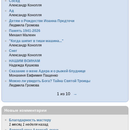
Сосед
Александр Конопля
Ад
Александр Конопля
Детям о Рождестве Иоанна Предтечи
Людмила Громова
Память 1941-2026
Михаил Малеин
"Когда шипит в тиши машина..."
Александр Конопля
Снег
Александр Конопля
НАШИМ ВОИНАМ
Надежда Кушкова
Сказание о жене Адера и о рыжей блуднице
Монахиня Евфимия Пащенко
Можно ли увидеть Бога? Тайна Святой Троицы
Людмила Громова
1 из 10
→
Новые комментарии
Благодарность мастеру
1 месяц 1 неделя
назад
Дорогой отец Алексий, очень