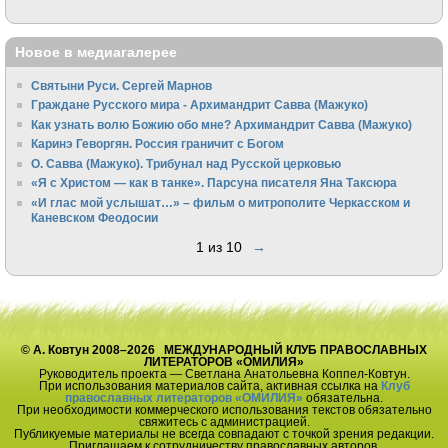
Новое в медиагалерее
Святыни Руси. Сергей Марнов
Граждане Русского мира - Архимандрит Савва (Мажуко)
Как узнать волю Божию обо мне? Архимандрит Савва (Мажуко)
Каринэ Геворгян. Россия граничит с Богом
О. Савва (Мажуко). Трибунал над Русской церковью
«Я с Христом — как в танке». Парсуна писателя Яна Таксюра
«И глас мой услышат…» – фильм о митрополите Черкасском и
Каневском Феодосии
1 из 10
→
© А. Ковтун 2008–2026 МЕЖДУНАРОДНЫЙ КЛУБ ПРАВОСЛАВНЫХ
ЛИТЕРАТОРОВ «ОМИЛИЯ»
Руководитель проекта — Светлана Анатольевна Коппел-Ковтун.
При использования материалов сайта, активная ссылка на
Клуб
православных литераторов «ОМИЛИЯ»
обязательна.
При необходимости коммерческого использования текстов обязательно
свяжитесь с администрацией.
Публикуемые материалы не всегда совпадают с точкой зрения редакции.
Приглашаем к сотрудничеству православных авторов.