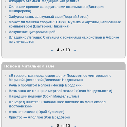
Джорджо Агамбен. Медицина как религия
Силовики пришли за родителями школьников (Виктория
Никифорова)
Забудем казнь за вкусный сыр (Георгий Зотов)
Может ли машина творить? Стихи, музыка и картины, написанные
компьютером (Екатерина Никитина)
Искушение цифровизацией
Владимир Легойда: Ситуация с гонениями на христиан в Африке
не улучшается
←
4 из 10
→
Новое в Читальном зале
«Я говорю, как перед смертью…» Посмертное «интервью» с
Мариной Цветаевой (Вячеслав Недошивин)
Речь о пролитом молоке (Иосиф Бродский)
Возможна ли женщине мертвой хвала? (Осип Мандельштам)
Нашедший подкову (Осип Мандельштам)
Альфред Шнитке: «Наибольшее влияние на меня оказал
Достоевский»
Атомная сказка (Юрий Кузнецов)
Христос — Аполлон (Рэй Брэдбери)
←
8 из 10
→