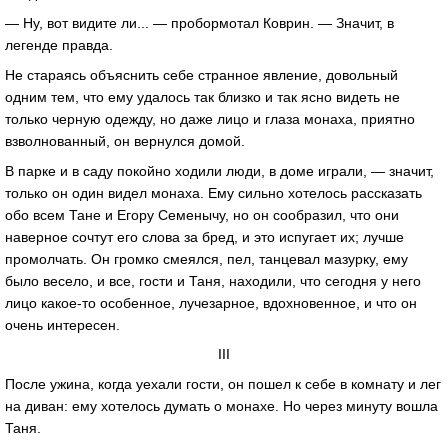
— Ну, вот видите ли... — пробормотал Коврин. — Значит, в
легенде правда.
Не стараясь объяснить себе странное явление, довольный
одним тем, что ему удалось так близко и так ясно видеть не
только черную одежду, но даже лицо и глаза монаха, приятно
взволнованный, он вернулся домой.
В парке и в саду покойно ходили люди, в доме играли, — значит,
только он один видел монаха. Ему сильно хотелось рассказать
обо всем Тане и Егору Семенычу, но он сообразил, что они
наверное сочтут его слова за бред, и это испугает их; лучше
промолчать. Он громко смеялся, пел, танцевал мазурку, ему
было весело, и все, гости и Таня, находили, что сегодня у него
лицо какое-то особенное, лучезарное, вдохновенное, и что он
очень интересен.
III
После ужина, когда уехали гости, он пошел к себе в комнату и лег
на диван: ему хотелось думать о монахе. Но через минуту вошла
Таня.