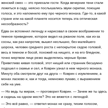
женский смех — это приехали гости. Когда вечерние тени стали
ложиться в саду, неясно послышались звуки скрипки, поющие
голоса, и это напомнило ему про черного монаха. Где-то, в какой
стране или на какой планете носится теперь эта оптическая
несообразность?
Едва он вспомнил легенду и нарисовал в своем воображении то
темное привидение, которое видел на ржаном поле, как из-за
сосны, как раз напротив, вышел неслышно, без малейшего
шороха, человек среднего роста с непокрытою седою головой,
весь в темном и босой, похожий на нищего, и на его бледном,
точно мертвом лице резко выделялись черные брови.
Приветливо кивая головой, этот нищий или странник бесшумно
подошел к скамье и сел, и Коврин узнал в нем черного монаха.
Минуту оба смотрели друг на друга — Коврин с изумлением, а
монах ласково и, как и тогда, немножко лукаво, с выражением
себе на уме.
— Но ведь ты мираж, — проговорил Коврин. — Зачем же ты здесь
и сидишь на одном месте? Это не вяжется с легендой.
— Это всё равно, — ответил монах не сразу, тихим голосом,