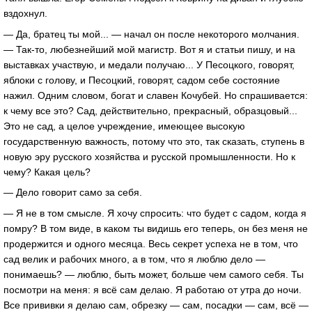
вздохнул.
— Да, братец ты мой... — начал он после некоторого молчания.
— Так-то, любезнейший мой магистр. Вот я и статьи пишу, и на
выставках участвую, и медали получаю... У Песоцкого, говорят,
яблоки с голову, и Песоцкий, говорят, садом себе состояние
нажил. Одним словом, богат и славен Кочубей. Но спрашивается:
к чему все это? Сад, действительно, прекрасный, образцовый...
Это не сад, а целое учреждение, имеющее высокую
государственную важность, потому что это, так сказать, ступень в
новую эру русского хозяйства и русской промышленности. Но к
чему? Какая цель?
— Дело говорит само за себя.
— Я не в том смысле. Я хочу спросить: что будет с садом, когда я
помру? В том виде, в каком ты видишь его теперь, он без меня не
продержится и одного месяца. Весь секрет успеха не в том, что
сад велик и рабочих много, а в том, что я люблю дело —
понимаешь? — люблю, быть может, больше чем самого себя. Ты
посмотри на меня: я всё сам делаю. Я работаю от утра до ночи.
Все прививки я делаю сам, обрезку — сам, посадки — сам, всё —