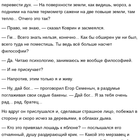
перевести дух. — На поверхности земли, как видишь, мороз, а
подними на палке термометр сажени на две повыше земли, там
тепло... Отчего это так?
— Право, не знаю, — сказал Коврин и засмеялся.
— Гм... Всего знать нельзя, конечно... Как бы обширен ум ни был,
всего туда не поместишь. Ты ведь всё больше насчет
философии?
— Да. Читаю психологию, занимаюсь же вообще философией.
— И не прискучает?
— Напротив, этим только я и живу.
— Ну, дай бог... — проговорил Егор Семеныч, в раздумье
поглаживая свои седые бакены. — Дай бог... Я за тебя очень
рад... рад, братец...
Но вдруг он прислушался и, сделавши страшное лицо, побежал в
сторону и скоро исчез за деревьями, в облаках дыма.
— Кто это привязал лошадь к яблоне? — послышался его
отчаянный, душу раздирающий крик. — Какой это мерзавец и