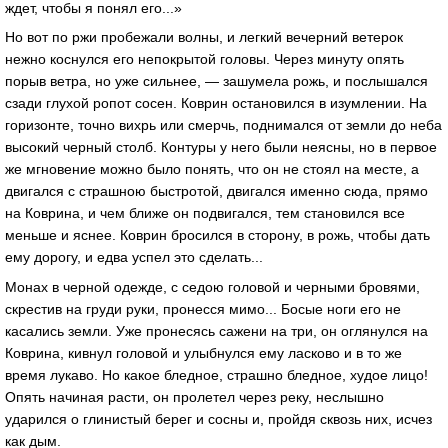
ждет, чтобы я понял его...»
Но вот по ржи пробежали волны, и легкий вечерний ветерок
нежно коснулся его непокрытой головы. Через минуту опять
порыв ветра, но уже сильнее, — зашумела рожь, и послышался
сзади глухой ропот сосен. Коврин остановился в изумлении. На
горизонте, точно вихрь или смерчь, поднимался от земли до неба
высокий черный столб. Контуры у него были неясны, но в первое
же мгновение можно было понять, что он не стоял на месте, а
двигался с страшною быстротой, двигался именно сюда, прямо
на Коврина, и чем ближе он подвигался, тем становился все
меньше и яснее. Коврин бросился в сторону, в рожь, чтобы дать
ему дорогу, и едва успел это сделать...
Монах в черной одежде, с седою головой и черными бровями,
скрестив на груди руки, пронесся мимо... Босые ноги его не
касались земли. Уже пронесясь сажени на три, он оглянулся на
Коврина, кивнул головой и улыбнулся ему ласково и в то же
время лукаво. Но какое бледное, страшно бледное, худое лицо!
Опять начиная расти, он пролетел через реку, неслышно
ударился о глинистый берег и сосны и, пройдя сквозь них, исчез
как дым.