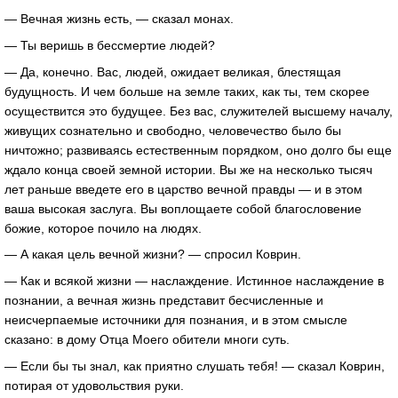
— Вечная жизнь есть, — сказал монах.
— Ты веришь в бессмертие людей?
— Да, конечно. Вас, людей, ожидает великая, блестящая
будущность. И чем больше на земле таких, как ты, тем скорее
осуществится это будущее. Без вас, служителей высшему началу,
живущих сознательно и свободно, человечество было бы
ничтожно; развиваясь естественным порядком, оно долго бы еще
ждало конца своей земной истории. Вы же на несколько тысяч
лет раньше введете его в царство вечной правды — и в этом
ваша высокая заслуга. Вы воплощаете собой благословение
божие, которое почило на людях.
— А какая цель вечной жизни? — спросил Коврин.
— Как и всякой жизни — наслаждение. Истинное наслаждение в
познании, а вечная жизнь представит бесчисленные и
неисчерпаемые источники для познания, и в этом смысле
сказано: в дому Отца Моего обители многи суть.
— Если бы ты знал, как приятно слушать тебя! — сказал Коврин,
потирая от удовольствия руки.