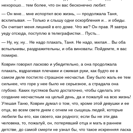
нехорошо... тем более, что он вас бесконечно любит.
— Он мне... мне испортил всю жизнь, — продолжала Таня,
всхлипывая. — Только и слышу одни оскорбления и... и обиды.
Он считает меня лишней в его доме. Что же? Он прав. Я завтра
уеду отсюда, поступлю в телеграфистки... Пусть...
— Ну, ну, ну... Не надо плакать, Таня. Не надо, милая... Вы оба
вспыльчивы, раздражительны, и оба виноваты. Пойдемте, я вас
помирю.
Коврин говорил ласково и убедительно, а она продолжала
плакать, вздрагивая плечами и сжимая руки, как будто ее в
самом деле постигло страшное несчастье. Ему было жаль ее тем
сильнее, что горе у нее было не серьезное, а страдала она
глубоко. Каких пустяков было достаточно, чтобы сделать это
создание несчастным на целый день, да и пожалуй на всю жизнь!
Утешая Таню, Коврин думал о том, что, кроме этой девушки и ее
отца, во всем свете днем с огнем не сыщешь людей, которые
любили бы его, как своего, как родного; если бы не эти два
человека, то, пожалуй, он, потерявший отца и мать в раннем
детстве, до самой смерти не узнал бы, что такое искренняя ласка