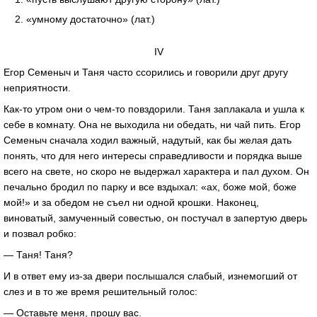
«умному достаточно» (лат.)
IV
Егор Семеныч и Таня часто ссорились и говорили друг другу
неприятности.
Как-то утром они о чем-то повздорили. Таня заплакала и ушла к
себе в комнату. Она не выходила ни обедать, ни чай пить. Егор
Семеныч сначала ходил важный, надутый, как бы желая дать
понять, что для него интересы справедливости и порядка выше
всего на свете, но скоро не выдержал характера и пал духом. Он
печально бродил по парку и все вздыхал: «ах, боже мой, боже
мой!» и за обедом не съел ни одной крошки. Наконец,
виноватый, замученный совестью, он постучал в запертую дверь
и позвал робко:
— Таня! Таня?
И в ответ ему из-за двери послышался слабый, изнемогший от
слез и в то же время решительный голос:
— Оставьте меня, прошу вас.