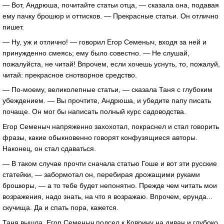
— Вот, Андрюша, почитайте статьи отца, — сказала она, подавая
ему пачку брошюр и оттисков. — Прекрасные статьи. Он отлично
пишет.
— Ну, уж и отлично! — говорил Егор Семеныч, входя за ней и
принужденно смеясь; ему было совестно. — Не слушай,
пожалуйста, не читай! Впрочем, если хочешь уснуть, то, пожалуй,
читай: прекрасное снотворное средство.
— По-моему, великолепные статьи, — сказала Таня с глубоким
убеждением. — Вы прочтите, Андрюша, и убедите папу писать
почаще. Он мог бы написать полный курс садоводства.
Егор Семеныч напряженно захохотал, покраснел и стал говорить
фразы, какие обыкновенно говорят конфузящиеся авторы.
Наконец, он стал сдаваться.
— В таком случае прочти сначала статью Гоше и вот эти русские
статейки, — забормотал он, перебирая дрожащими руками
брошюры, — а то тебе будет непонятно. Прежде чем читать мои
возражения, надо знать, на что я возражаю. Впрочем, ерунда...
скучища. Да и спать пора, кажется.
Таня вышла. Егор Семеныч подсел к Коврину на диван и глубоко