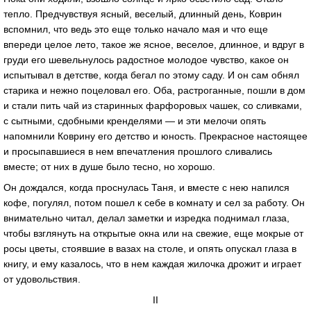
тепло. Предчувствуя ясный, веселый, длинный день, Коврин
вспомнил, что ведь это еще только начало мая и что еще
впереди целое лето, такое же ясное, веселое, длинное, и вдруг в
груди его шевельнулось радостное молодое чувство, какое он
испытывал в детстве, когда бегал по этому саду. И он сам обнял
старика и нежно поцеловал его. Оба, растроганные, пошли в дом
и стали пить чай из старинных фарфоровых чашек, со сливками,
с сытными, сдобными кренделями — и эти мелочи опять
напомнили Коврину его детство и юность. Прекрасное настоящее
и просыпавшиеся в нем впечатления прошлого сливались
вместе; от них в душе было тесно, но хорошо.
Он дождался, когда проснулась Таня, и вместе с нею напился
кофе, погулял, потом пошел к себе в комнату и сел за работу. Он
внимательно читал, делал заметки и изредка поднимал глаза,
чтобы взглянуть на открытые окна или на свежие, еще мокрые от
росы цветы, стоявшие в вазах на столе, и опять опускал глаза в
книгу, и ему казалось, что в нем каждая жилочка дрожит и играет
от удовольствия.
II