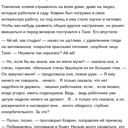
Томление хозяев отражалось на всем доме, даже на людях,
которые работали в саду. Коврин был погружен в свою
интересную работу, но под конец и ему стало скучно и неловко.
Чтобы как-нибудь развеять общее дурное настроение, он решил
вмешаться и перед вечером постучался к Тане. Его впустили.
— Ай-ай, как стыдно! — начал он шутливо, с удивлением глядя
на заплаканное, покрытое красными пятнами, скорбное лицо
Тани. — Неужели так серьезно? Ай-ай!
— Но, если бы вы знали, как он меня мучит! — сказала она, и
слезы, горючие, обильные слезы брызнули из ее больших глаз. —
Он замучил меня! — продолжала она, ломая руки. — Я ему
ничего не говорила... ничего... Я только сказала, что нет
надобности держать... лишних работников, если... если можно,
когда угодно, иметь поденщиков. Ведь... ведь работники уже
целую неделю ничего не делают... Я... я только это сказала, а он
раскричался и наговорил мне... много обидного, глубоко
оскорбительного. За что?
— Полно, полно, — проговорил Коврин, поправляя ей прическу.
— Побранились, поплакали и будет. Нельзя долго сердиться, это