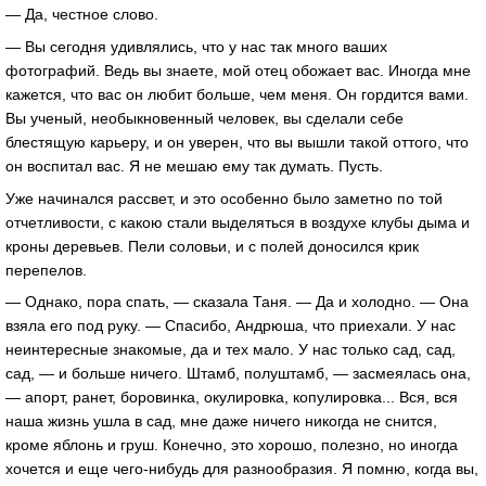
— Да, честное слово.
— Вы сегодня удивлялись, что у нас так много ваших
фотографий. Ведь вы знаете, мой отец обожает вас. Иногда мне
кажется, что вас он любит больше, чем меня. Он гордится вами.
Вы ученый, необыкновенный человек, вы сделали себе
блестящую карьеру, и он уверен, что вы вышли такой оттого, что
он воспитал вас. Я не мешаю ему так думать. Пусть.
Уже начинался рассвет, и это особенно было заметно по той
отчетливости, с какою стали выделяться в воздухе клубы дыма и
кроны деревьев. Пели соловьи, и с полей доносился крик
перепелов.
— Однако, пора спать, — сказала Таня. — Да и холодно. — Она
взяла его под руку. — Спасибо, Андрюша, что приехали. У нас
неинтересные знакомые, да и тех мало. У нас только сад, сад,
сад, — и больше ничего. Штамб, полуштамб, — засмеялась она,
— апорт, ранет, боровинка, окулировка, копулировка... Вся, вся
наша жизнь ушла в сад, мне даже ничего никогда не снится,
кроме яблонь и груш. Конечно, это хорошо, полезно, но иногда
хочется и еще чего-нибудь для разнообразия. Я помню, когда вы,