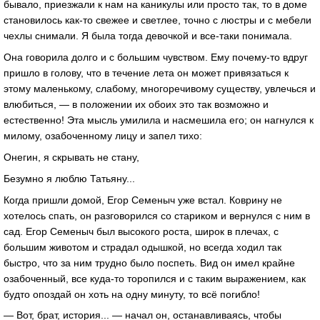
бывало, приезжали к нам на каникулы или просто так, то в доме
становилось как-то свежее и светлее, точно с люстры и с мебели
чехлы снимали. Я была тогда девочкой и все-таки понимала.
Она говорила долго и с большим чувством. Ему почему-то вдруг
пришло в голову, что в течение лета он может привязаться к
этому маленькому, слабому, многоречивому существу, увлечься и
влюбиться, — в положении их обоих это так возможно и
естественно! Эта мысль умилила и насмешила его; он нагнулся к
милому, озабоченному лицу и запел тихо:
Онегин, я скрывать не стану,
Безумно я люблю Татьяну...
Когда пришли домой, Егор Семеныч уже встал. Коврину не
хотелось спать, он разговорился со стариком и вернулся с ним в
сад. Егор Семеныч был высокого роста, широк в плечах, с
большим животом и страдал одышкой, но всегда ходил так
быстро, что за ним трудно было поспеть. Вид он имел крайне
озабоченный, все куда-то торопился и с таким выражением, как
будто опоздай он хоть на одну минуту, то всё погибло!
— Вот, брат, история... — начал он, останавливаясь, чтобы