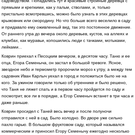
садоводством. Попадались тут и красивые стройные деревца с
прямыми и крепкими, как у пальм, стволами, и, только
пристально всмотревшись, можно было узнать в этих деревцах
крыжовник или смородину. Но что больше всего веселило в саду
и придавало ему оживленный вид, так это постоянное движение.
От раннего утра до вечера около деревьев, кустов, на аллеях и
клумбах, как муравьи, копошились люди с тачками, мотыками,
лейками...
Коврин приехал к Песоцким вечером, в десятом часу. Таню и ее
отца, Егора Семеныча, он застал в большой тревоге. Ясное,
звездное небо и термометр пророчили мороз к утру, а между тем
садовник Иван Карлыч уехал в город и положиться было не на
кого. За ужином говорили только об утреннике и было решено,
что Таня не ляжет спать и в первом часу пройдется по саду и
посмотрит, все ли в порядке, а Егор Семеныч встанет в три часа и
даже раньше.
Коврин просидел с Таней весь вечер и после полуночи
отправился с ней в сад. Было холодно. Во дворе уже сильно
пахло гарью. В большом фруктовом саду, который назывался
коммерческим и приносил Егору Семенычу ежегодно несколько