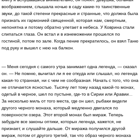
воображением, слышала ночью в саду какие-то таинственные
звуки, до такой степени прекрасные и странные, что должна была
признать их гармонией священной, которая нам, смертным,
непонятна и потому обратно улетает в небеса. У Коврина стали
слипаться глаза. Он встал и в изнеможении прошелся по
гостиной, потом по зале. Когда пение прекратилось, он взял Таню
под руку и вышел с нею на балкон.
— Меня сегодня с самого утра занимает одна легенда, — сказал
он. — Не помню, вычитал ли я ее откуда или слышал, но легенда
какая-то странная, ни с чем не сообразная. Начать с того, что она
не отличается ясностью. Тысячу лет тому назад какой-то монах,
одетый в черное, шел по пустыне, где-то в Сирии или Аравии...
За несколько миль от того места, где он шел, рыбаки видели
другого черного монаха, который медленно двигался по
поверхности озера. Этот второй монах был мираж. Теперь
забудьте все законы оптики, которых легенда, кажется, не
признает, и слушайте дальше. От миража получился другой
мираж, потом от другого третий, так что образ черного монаха