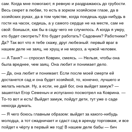
сам. Когда мне помогают, я ревную и раздражаюсь до грубости.
Весь секрет в любви, то есть в зорком хозяйском глазе, да в
хозяйских руках, да в том чувстве, когда поедешь куда-нибудь в
гости на часок, сидишь, а у самого сердце не на месте, сам не
свой: боишься, как бы в саду чего не случилось. А когда я умру,
кто будет смотреть? Кто будет работать? Садовник? Работники?
Да? Так вот что я тебе скажу, друг любезный: первый враг в
нашем деле не заяц, не хрущ и не мороз, а чужой человек.
— А Таня? — спросил Коврин, смеясь. — Нельзя, чтобы она
была вреднее, чем заяц. Она любит и понимает дело.
— Да, она любит и понимает. Если после моей смерти ей
достанется сад и она будет хозяйкой, то, конечно, лучшего и
желать нельзя. Ну, а если, не дай бог, она выйдет замуж? —
зашептал Егор Семеныч и испуганно посмотрел на Коврина. —
То-то вот и есть! Выйдет замуж, пойдут дети, тут уже о саде
некогда думать.
— Я чего боюсь главным образом: выйдет за какого-нибудь
молодца, а тот сжадничает и сдаст сад в аренду торговкам, и все
пойдет к чёрту в первый же год! В нашем деле бабы — бич