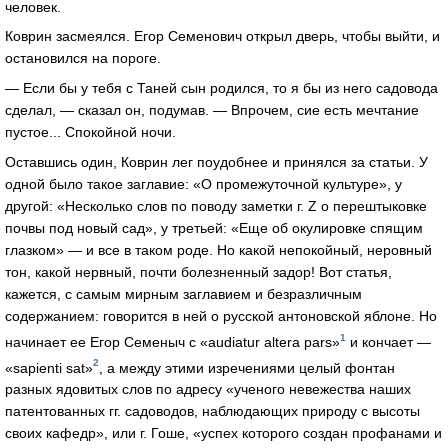
человек.
Коврин засмеялся. Егор Семенович открыл дверь, чтобы выйти, и
остановился на пороге.
— Если бы у тебя с Таней сын родился, то я бы из него садовода
сделал, — сказал он, подумав. — Впрочем, сие есть мечтание
пустое... Спокойной ночи.
Оставшись один, Коврин лег поудобнее и принялся за статьи. У
одной было такое заглавие: «О промежуточной культуре», у
другой: «Несколько слов по поводу заметки г. Z о перештыковке
почвы под новый сад», у третьей: «Еще об окулировке спящим
глазком» — и все в таком роде. Но какой непокойный, неровный
тон, какой нервный, почти болезненный задор! Вот статья,
кажется, с самым мирным заглавием и безразличным
содержанием: говорится в ней о русской антоновской яблоне. Но
1
начинает ее Егор Семеныч с «audiatur altera pars»
и кончает —
2
«sapienti sat»
, а между этими изречениями целый фонтан
разных ядовитых слов по адресу «ученого невежества наших
патентованных гг. садоводов, наблюдающих природу с высоты
своих кафедр», или г. Гоше, «успех которого создан профанами и