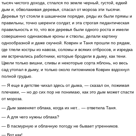
тысяч чистого дохода, стлался по земле черный, густой, едкий
дым и, обволакивая деревья, спасал от мороза эти тысячи.
Деревья тут стояли в шашечном порядке, ряды их были прямы и
правильны, точно шеренги солдат, и эта строгая педантическая
правильность и то, что все деревья были одного роста и имели
совершенно одинаковые кроны и стволы, делали картину
однообразной и даже скучной. Коврин и Таня прошли по рядам,
где тлели костры из навоза, соломы и всяких отбросов, и изредка
им встречались работники, которые бродили в дыму, как тени.
Цвели только вишни, сливы и некоторые сорта яблонь, но весь
сад утопал в дыму, и только около питомников Коврин вздохнул
полной грудью.
— Я еще в детстве чихал здесь от дыма, — сказал он, пожимая
плечами, — но до сих пор не понимаю, как это дым может спасти
от мороза.
— Дым заменяет облака, когда их нет... — ответила Таня.
— А для чего нужны облака?
— В пасмурную и облачную погоду не бывает утренников.
— Вот как!