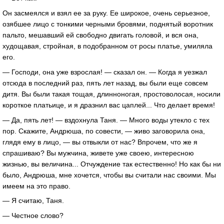
Он засмеялся и взял ее за руку. Ее широкое, очень серьезное,
озябшее лицо с тонкими черными бровями, поднятый воротник
пальто, мешавший ей свободно двигать головой, и вся она,
худощавая, стройная, в подобранном от росы платье, умиляла
его.
— Господи, она уже взрослая! — сказал он. — Когда я уезжал
отсюда в последний раз, пять лет назад, вы были еще совсем
дитя. Вы были такая тощая, длинноногая, простоволосая, носили
короткое платьице, и я дразнил вас цаплей... Что делает время!
— Да, пять лет! — вздохнула Таня. — Много воды утекло с тех
пор. Скажите, Андрюша, по совести, — живо заговорила она,
глядя ему в лицо, — вы отвыкли от нас? Впрочем, что же я
спрашиваю? Вы мужчина, живете уже своею, интересною
жизнью, вы величина... Отчуждение так естественно! Но как бы ни
было, Андрюша, мне хочется, чтобы вы считали нас своими. Мы
имеем на это право.
— Я считаю, Таня.
— Честное слово?