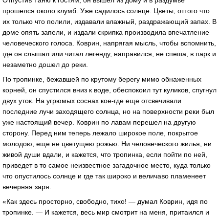
Отпустив Таню к гостям, он вышел из дому и в раздумье
прошелся около клумб. Уже садилось солнце. Цветы, оттого что
их только что полили, издавали влажный, раздражающий запах. В
доме опять запели, и издали скрипка производила впечатление
человеческого голоса. Коврин, напрягая мысль, чтобы вспомнить,
где он слышал или читал легенду, направился, не спеша, в парк и
незаметно дошел до реки.
По тропинке, бежавшей по крутому берегу мимо обнаженных
корней, он спустился вниз к воде, обеспокоил тут куликов, спугнул
двух уток. На угрюмых соснах кое-где еще отсвечивали
последние лучи заходящего солнца, но на поверхности реки был
уже настоящий вечер. Коврин по лавам перешел на другую
сторону. Перед ним теперь лежало широкое поле, покрытое
молодою, еще не цветущею рожью. Ни человеческого жилья, ни
живой души вдали, и кажется, что тропинка, если пойти по ней,
приведет в то самое неизвестное загадочное место, куда только
что опустилось солнце и где так широко и величаво пламенеет
вечерняя заря.
«Как здесь просторно, свободно, тихо! — думал Коврин, идя по
тропинке. — И кажется, весь мир смотрит на меня, притаился и