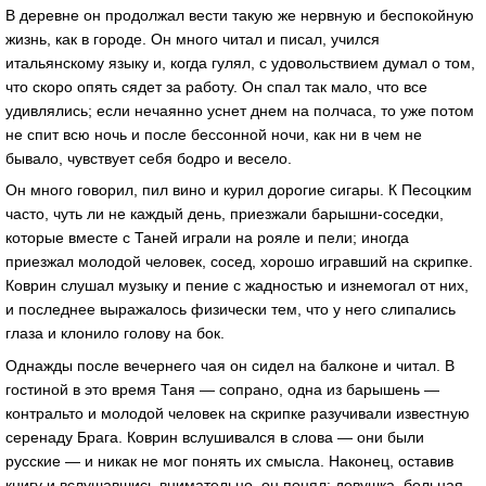
В деревне он продолжал вести такую же нервную и беспокойную
жизнь, как в городе. Он много читал и писал, учился
итальянскому языку и, когда гулял, с удовольствием думал о том,
что скоро опять сядет за работу. Он спал так мало, что все
удивлялись; если нечаянно уснет днем на полчаса, то уже потом
не спит всю ночь и после бессонной ночи, как ни в чем не
бывало, чувствует себя бодро и весело.
Он много говорил, пил вино и курил дорогие сигары. К Песоцким
часто, чуть ли не каждый день, приезжали барышни-соседки,
которые вместе с Таней играли на рояле и пели; иногда
приезжал молодой человек, сосед, хорошо игравший на скрипке.
Коврин слушал музыку и пение с жадностью и изнемогал от них,
и последнее выражалось физически тем, что у него слипались
глаза и клонило голову на бок.
Однажды после вечернего чая он сидел на балконе и читал. В
гостиной в это время Таня — сопрано, одна из барышень —
контральто и молодой человек на скрипке разучивали известную
серенаду Брага. Коврин вслушивался в слова — они были
русские — и никак не мог понять их смысла. Наконец, оставив
книгу и вслушавшись внимательно, он понял: девушка, больная