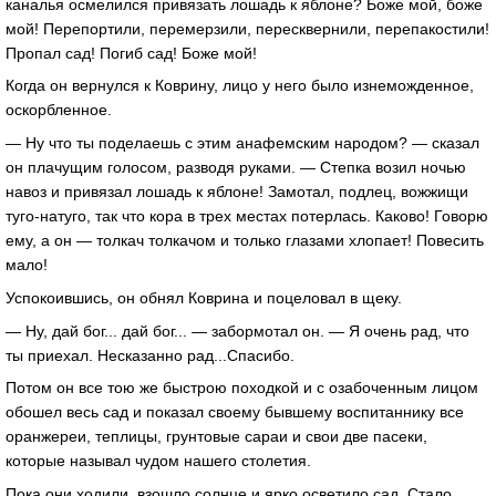
каналья осмелился привязать лошадь к яблоне? Боже мой, боже
мой! Перепортили, перемерзили, пересквернили, перепакостили!
Пропал сад! Погиб сад! Боже мой!
Когда он вернулся к Коврину, лицо у него было изнеможденное,
оскорбленное.
— Ну что ты поделаешь с этим анафемским народом? — сказал
он плачущим голосом, разводя руками. — Степка возил ночью
навоз и привязал лошадь к яблоне! Замотал, подлец, вожжищи
туго-натуго, так что кора в трех местах потерлась. Каково! Говорю
ему, а он — толкач толкачом и только глазами хлопает! Повесить
мало!
Успокоившись, он обнял Коврина и поцеловал в щеку.
— Ну, дай бог... дай бог... — забормотал он. — Я очень рад, что
ты приехал. Несказанно рад...Спасибо.
Потом он все тою же быстрою походкой и с озабоченным лицом
обошел весь сад и показал своему бывшему воспитаннику все
оранжереи, теплицы, грунтовые сараи и свои две пасеки,
которые называл чудом нашего столетия.
Пока они ходили, взошло солнце и ярко осветило сад. Стало