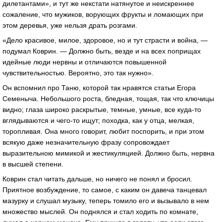
дилетантами», и тут же некстати натянутое и неискреннее
сожаление, что мужиков, ворующих фрукты и ломающих при
этом деревья, уже нельзя драть розгами.
«Дело красивое, милое, здоровое, но и тут страсти и война, —
подумал Коврин. — Должно быть, везде и на всех поприщах
идейные люди нервны и отличаются повышенной
чувствительностью. Вероятно, это так нужно».
Он вспомнил про Таню, которой так нравятся статьи Егора
Семеныча. Небольшого роста, бледная, тощая, так что ключицы
видно; глаза широко раскрытые, темные, умные, все куда-то
вглядываются и чего-то ищут; походка, как у отца, мелкая,
торопливая. Она много говорит, любит поспорить, и при этом
всякую даже незначительную фразу сопровождает
выразительною мимикой и жестикуляцией. Должно быть, нервна
в высшей степени.
Коврин стал читать дальше, но ничего не понял и бросил.
Приятное возбуждение, то самое, с каким он давеча танцевал
мазурку и слушал музыку, теперь томило его и вызывало в нем
множество мыслей. Он поднялся и стал ходить по комнате,