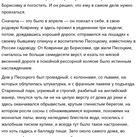
Борисовку и погостить. И он решил, что ему в самом деле нужно
проехаться.
Сначала — это было в апреле — он поехал к себе, в свою
родовую Ковринку, и здесь прожил в уединении три недели;
потом, дождавшись хорошей дороги, отправился на лошадях к
своему бывшему опекуну и воспитателю Песоцкому, известному в
России садоводу. От Ковринки до Борисовки, где жили Песоцкие,
считалось не больше семидесяти верст, и ехать по мягкой
весенней дороге в покойной рессорной коляске было истинным
наслаждением.
Дом у Песоцкого был громадный, с колоннами, со львами, на
которых облупилась штукатурка, и с фрачным лакеем у подъезда.
Старинный парк, угрюмый и строгий, разбитый на английский
манер, тянулся чуть ли не на целую версту от дома до реки и
здесь оканчивался обрывистым, крутым глинистым берегом, на
котором росли сосны с обнажившимися корнями, похожими на
мохнатые лапы; внизу нелюдимо блестела вода, носились с
жалобным писком кулики, и всегда тут было такое настроение,
что хоть садись и балладу пиши. Зато около самого дома, во