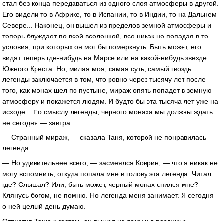
стал без конца передаваться из одного слоя атмосферы в другой.
Его видели то в Африке, то в Испании, то в Индии, то на Дальнем
Севере... Наконец, он вышел из пределов земной атмосферы и
теперь блуждает по всей вселенной, все никак не попадая в те
условия, при которых он мог бы померкнуть. Быть может, его
видят теперь где-нибудь на Марсе или на какой-нибудь звезде
Южного Креста. Но, милая моя, самая суть, самый гвоздь
легенды заключается в том, что ровно через тысячу лет после
того, как монах шел по пустыне, мираж опять попадет в земную
атмосферу и покажется людям. И будто бы эта тысяча лет уже на
исходе... По смыслу легенды, черного монаха мы должны ждать
не сегодня — завтра.
— Странный мираж, — сказала Таня, которой не понравилась
легенда.
— Но удивительнее всего, — засмеялся Коврин, — что я никак не
могу вспомнить, откуда попала мне в голову эта легенда. Читал
где? Слышал? Или, быть может, черный монах снился мне?
Клянусь богом, не помню. Но легенда меня занимает. Я сегодня
о ней целый день думаю.