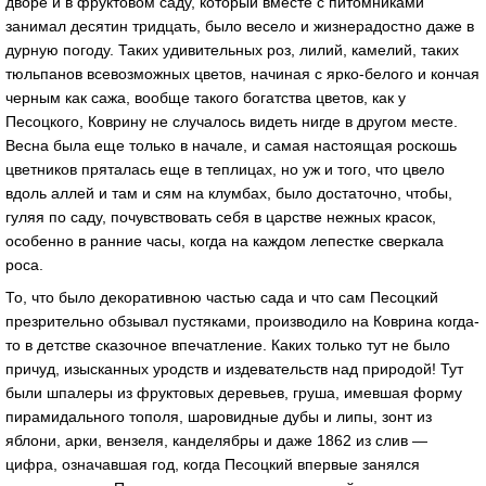
дворе и в фруктовом саду, который вместе с питомниками
занимал десятин тридцать, было весело и жизнерадостно даже в
дурную погоду. Таких удивительных роз, лилий, камелий, таких
тюльпанов всевозможных цветов, начиная с ярко-белого и кончая
черным как сажа, вообще такого богатства цветов, как у
Песоцкого, Коврину не случалось видеть нигде в другом месте.
Весна была еще только в начале, и самая настоящая роскошь
цветников пряталась еще в теплицах, но уж и того, что цвело
вдоль аллей и там и сям на клумбах, было достаточно, чтобы,
гуляя по саду, почувствовать себя в царстве нежных красок,
особенно в ранние часы, когда на каждом лепестке сверкала
роса.
То, что было декоративною частью сада и что сам Песоцкий
презрительно обзывал пустяками, производило на Коврина когда-
то в детстве сказочное впечатление. Каких только тут не было
причуд, изысканных уродств и издевательств над природой! Тут
были шпалеры из фруктовых деревьев, груша, имевшая форму
пирамидального тополя, шаровидные дубы и липы, зонт из
яблони, арки, вензеля, канделябры и даже 1862 из слив —
цифра, означавшая год, когда Песоцкий впервые занялся