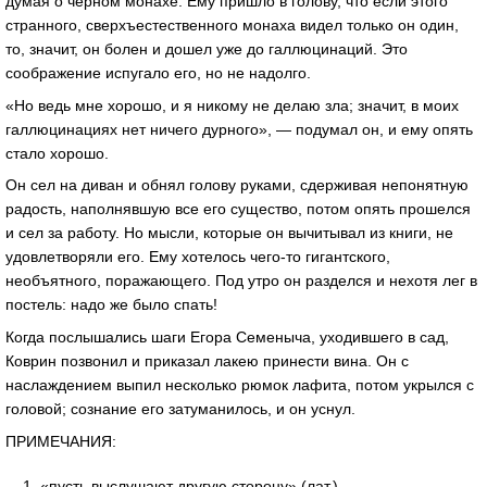
думая о черном монахе. Ему пришло в голову, что если этого
странного, сверхъестественного монаха видел только он один,
то, значит, он болен и дошел уже до галлюцинаций. Это
соображение испугало его, но не надолго.
«Но ведь мне хорошо, и я никому не делаю зла; значит, в моих
галлюцинациях нет ничего дурного», — подумал он, и ему опять
стало хорошо.
Он сел на диван и обнял голову руками, сдерживая непонятную
радость, наполнявшую все его существо, потом опять прошелся
и сел за работу. Но мысли, которые он вычитывал из книги, не
удовлетворяли его. Ему хотелось чего-то гигантского,
необъятного, поражающего. Под утро он разделся и нехотя лег в
постель: надо же было спать!
Когда послышались шаги Егора Семеныча, уходившего в сад,
Коврин позвонил и приказал лакею принести вина. Он с
наслаждением выпил несколько рюмок лафита, потом укрылся с
головой; сознание его затуманилось, и он уснул.
ПРИМЕЧАНИЯ:
«пусть выслушают другую сторону» (лат.)