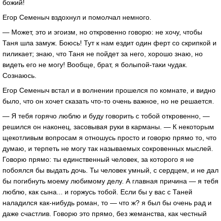
божий!
Егор Семеныч вздохнул и помолчал немного.
— Может, это и эгоизм, но откровенно говорю: не хочу, чтобы
Таня шла замуж. Боюсь! Тут к нам ездит один ферт со скрипкой и
пиликает; знаю, что Таня не пойдет за него, хорошо знаю, но
видеть его не могу! Вообще, брат, я болыпой-таки чудак.
Сознаюсь.
Егор Семеныч встал и в волнении прошелся по комнате, и видно
было, что он хочет сказать что-то очень важное, но не решается.
— Я тебя горячо люблю и буду говорить с тобой откровенно, —
решился он наконец, засовывая руки в карманы. — К некоторым
щекотливым вопросам я отношусь просто и говорю прямо то, что
думаю, и терпеть не могу так называемых сокровенных мыслей.
Говорю прямо: ты единственный человек, за которого я не
побоялся бы выдать дочь. Ты человек умный, с сердцем, и не дал
бы погибнуть моему любимому делу. А главная причина — я тебя
люблю, как сына... и горжусь тобой. Если бы у вас с Таней
наладился как-нибудь роман, то — что ж? я был бы очень рад и
даже счастлив. Говорю это прямо, без жеманства, как честный