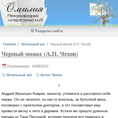
Перейти к основному содержанию
Омилия
Международный
литературный клуб
☰ Разделы сайта
Вы здесь
Главная
Читальный зал
Черный монах (А.П. Чехов)
Черный монах (А.П. Чехов)
Опубликовано: 14/09/2012
Читальный зал
Антон Чехов
I
Андрей Васильич Коврин, магистр, утомился и расстроил себе
нервы. Он не лечился, но как-то вскользь, за бутылкой вина,
поговорил с приятелем доктором, и тот посоветовал ему
провести весну и лето в деревне. Кстати же пришло длинное
письмо от Тани Песоцкой, которая просила его приехать в