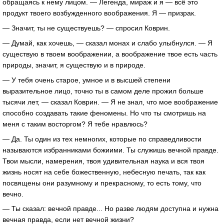
обращаясь к нему лицом. — Легенда, мираж и я — всё это
продукт твоего возбужденного воображения. Я — призрак.
— Значит, ты не существуешь? — спросил Коврин.
— Думай, как хочешь, — сказал монах и слабо улыбнулся. — Я
существую в твоем воображении, а воображение твое есть часть
природы, значит, я существую и в природе.
— У тебя очень старое, умное и в высшей степени
выразительное лицо, точно ты в самом деле прожил больше
тысячи лет, — сказал Коврин. — Я не знал, что мое воображение
способно создавать такие феномены. Но что ты смотришь на
меня с таким восторгом? Я тебе нравлюсь?
— Да. Ты один из тех немногих, которые по справедливости
называются избранниками божиими. Ты служишь вечной правде.
Твои мысли, намерения, твоя удивительная наука и вся твоя
жизнь носят на себе божественную, небесную печать, так как
посвящены они разумному и прекрасному, то есть тому, что
вечно.
— Ты сказал: вечной правде... Но разве людям доступна и нужна
вечная правда, если нет вечной жизни?