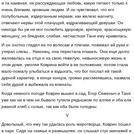
и та наивная, не рассуждающая любовь, какую питают только к
очень близким, кровным людям. И он чувствовал, что его
полубольным, издерганным нервам, как железо магниту,
отвечают нервы этой плачущей, вздрагивающей девушки. Он
никогда бы уж не мог полюбить здоровую, крепкую, краснощекую
женщину, но бледная, слабая, несчастная Таня ему нравилась.
И он охотно гладил ее по волосам и плечам, пожимал ей руки и
утирал слезы... Наконец, она перестала плакать. Она еще долго
жаловалась на отца и на свою тяжелую, невыносимую жизнь в
этом доме, умоляя Коврина войти в ее положение; потом стала
мало-помалу улыбаться и вздыхать, что бог послал ей такой
дурной характер, в конце концов, громко рассмеявшись, назвала
себя дурой и выбежала из комнаты.
Когда немного погодя Коврин вышел в сад, Егор Семеныч и Таня
уже как ни в чем не бывало гуляли рядышком по аллее и оба ели
ржаной хлеб с солью, так как оба были голодны.
V
Довольный, что ему так удалась роль миротворца, Коврин пошел
в парк. Сидя на скамье и размышляя, он слышал стук экипажей и