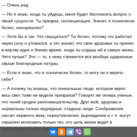
— Очень рад.
— Но я знаю: когда ты уйдешь, меня будет беспокоить вопрос о
твоей сущности. Ты призрак, галлюцинация. Значит, я психически
болен, ненормален?
— Хотя бы и так. Что смущаться? Ты болен, потому что работал
через силу и утомился, а это значит, что свое здоровье ты принес
в жертву идее и близко время, когда ты отдашь ей и самую жизнь.
Чего лучше? Это — то, к чему стремятся все вообще одаренные
свыше благородные натуры.
— Если я знаю, что я психически болен, то могу ли я верить
себе?
— А почему ты знаешь, что гениальные люди, которым верит
весь свет, тоже не видели призраков? Говорят же теперь ученые,
что гений сродни умопомешательству. Друг мой, здоровы и
нормальны только заурядные, стадные люди. Соображения
насчет нервного века, переутомления, вырождения и т. п. могут
серьезно волновать только тех, кто цель жизни видит в
настоящем, то есть стадных людей.