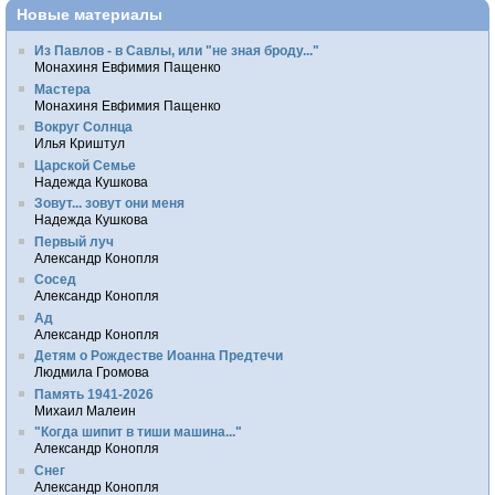
Новые материалы
Из Павлов - в Савлы, или "не зная броду..."
Монахиня Евфимия Пащенко
Мастера
Монахиня Евфимия Пащенко
Вокруг Солнца
Илья Криштул
Царской Семье
Надежда Кушкова
Зовут... зовут они меня
Надежда Кушкова
Первый луч
Александр Конопля
Сосед
Александр Конопля
Ад
Александр Конопля
Детям о Рождестве Иоанна Предтечи
Людмила Громова
Память 1941-2026
Михаил Малеин
"Когда шипит в тиши машина..."
Александр Конопля
Снег
Александр Конопля