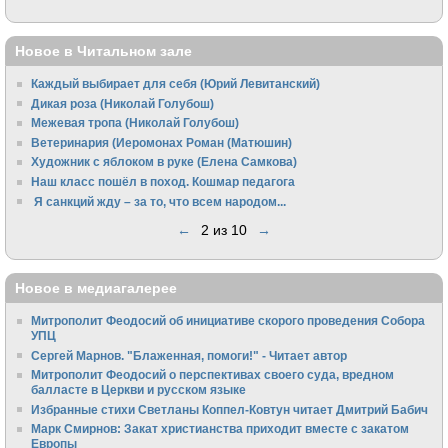
Новое в Читальном зале
Каждый выбирает для себя (Юрий Левитанский)
Дикая роза (Николай Голубош)
Межевая тропа (Николай Голубош)
Ветеринария (Иеромонах Роман (Матюшин)
Художник с яблоком в руке (Елена Самкова)
Наш класс пошёл в поход. Кошмар педагога
Я санкций жду – за то, что всем народом...
←
2 из 10
→
Новое в медиагалерее
Митрополит Феодосий об инициативе скорого проведения Собора
УПЦ
Сергей Марнов. "Блаженная, помоги!" - Читает автор
Митрополит Феодосий о перспективах своего суда, вредном
балласте в Церкви и русском языке
Избранные стихи Светланы Коппел-Ковтун читает Дмитрий Бабич
Марк Смирнов: Закат христианства приходит вместе с закатом
Европы