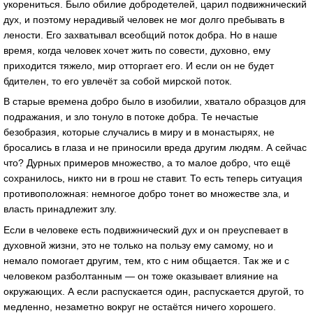
укорениться. Было обилие добродетелей, царил подвижнический
дух, и поэтому нерадивый человек не мог долго пребывать в
лености. Его захватывал всеобщий поток добра. Но в наше
время, когда человек хочет жить по совести, духовно, ему
приходится тяжело, мир отторгает его. И если он не будет
бдителен, то его увлечёт за собой мирской поток.
В старые времена добро было в изобилии, хватало образцов для
подражания, и зло тонуло в потоке добра. Те нечастые
безобразия, которые случались в миру и в монастырях, не
бросались в глаза и не приносили вреда другим людям. А сейчас
что? Дурных примеров множество, а то малое добро, что ещё
сохранилось, никто ни в грош не ставит. То есть теперь ситуация
противоположная: немногое добро тонет во множестве зла, и
власть принадлежит злу.
Если в человеке есть подвижнический дух и он преуспевает в
духовной жизни, это не только на пользу ему самому, но и
немало помогает другим, тем, кто с ним общается. Так же и с
человеком разболтанным — он тоже оказывает влияние на
окружающих. А если распускается один, распускается другой, то
медленно, незаметно вокруг не остаётся ничего хорошего.