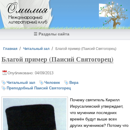
Перейти к основному содержанию
Омилия
Международный
литературный клуб
☰ Разделы сайта
Вы здесь
Главная
Читальный зал
Благой пример (Паисий Святогорец)
Благой пример (Паисий Святогорец)
Опубликовано: 04/09/2013
Читальный зал
Человек
Вера
Преподобный Паисий Святогорец
Почему святитель Кирилл
Иерусалимский утверждает,
что мученики последних
времён будут выше всех
других мучеников? Потому что