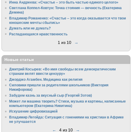
Инна Андреева: «Счастье – это быть частью единого целого»
Светлана Коппел-Ковтун: Точка стояния — вечность (Екатерина
Демина)
Владимир Романенко: «Счастье – это когда оказывается что твои
юношеские мечты сбылись»
Думать или не думать?
Распадающаяся нравственность
1 из 10
→
Новые статьи
Дмитрий Косырев: «Во имя свободы всем демократическим
странам велят ввести цензуру»
Джорджо Агамбен. Медицина как религия
Силовики пришли за родителями школьников (Виктория
Никифорова)
Забудем казнь за вкусный сыр (Георгий Зотов)
Может ли машина творить? Стихи, музыка и картины, написанные
компьютером (Екатерина Никитина)
Искушение цифровизацией
Владимир Легойда: Ситуация с гонениями на христиан в Африке
не улучшается
←
4 из 10
→