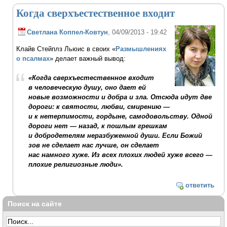
Когда сверхъестественное входит
Светлана Коппел-Ковтун
, 04/09/2013 - 19:42
Клайв Стейплз Льюис в своих «
Размышлениях
о псалмах
» делает важный вывод:
«Когда сверхъестественное входит
в человеческую душу, оно дает ей
новые возможности и добра и зла. Отсюда идут две
дороги: к святости, любви, смирению —
и к нетерпимости, гордыне, самодовольству. Одной
дороги нет — назад, к пошлым грешкам
и добродетелям неразбуженной души. Если Божий
зов не сделает нас лучше, он сделает
нас намного хуже. Из всех плохих людей хуже всего —
плохие религиозные люди».
ответить
Поиск на сайте