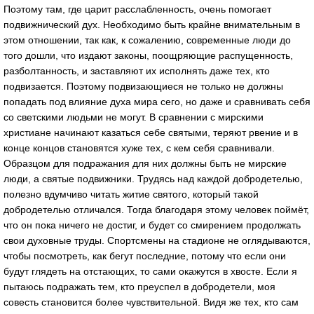
Поэтому там, где царит расслабленность, очень помогает
подвижнический дух. Необходимо быть крайне внимательным в
этом отношении, так как, к сожалению, современные люди до
того дошли, что издают законы, поощряющие распущенность,
разболтанность, и заставляют их исполнять даже тех, кто
подвизается. Поэтому подвизающиеся не только не должны
попадать под влияние духа мира сего, но даже и сравнивать себя
со светскими людьми не могут. В сравнении с мирскими
христиане начинают казаться себе святыми, теряют рвение и в
конце концов становятся хуже тех, с кем себя сравнивали.
Образцом для подражания для них должны быть не мирские
люди, а святые подвижники. Трудясь над каждой добродетелью,
полезно вдумчиво читать житие святого, который такой
добродетелью отличался. Тогда благодаря этому человек поймёт,
что он пока ничего не достиг, и будет со смирением продолжать
свои духовные труды. Спортсмены на стадионе не оглядываются,
чтобы посмотреть, как бегут последние, потому что если они
будут глядеть на отстающих, то сами окажутся в хвосте. Если я
пытаюсь подражать тем, кто преуспел в добродетели, моя
совесть становится более чувствительной. Видя же тех, кто сам