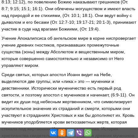
8:13; 12:12), по повелению Божию наказывают грешников (От.
8:7; 9:15; 15:1; 16:1). Они облечены могуществом и имеют власть
над природой и ее стихиями, (От. 10:1; 18:1). Они ведут войну с
дьяволом и его бесами (От. 12:7-10; 19:17-21; 20:1-3), принимают
участие в суде над врагами Божиими, (От. 19:4).
Учение Апокалипсиса об ангельском мире в корне ниспровергает
учение древних гностиков, признававших промежуточные
существа (эоны) между Абсолютом и вещественным миром,
которые совершенно самостоятельно и независимо от Него
управляют миром.
Среди святых, которых апостол Иоанн видит на Небе,
выделяются две группы, или «лика:» это — мученики и
девственники. Исторически мученичество есть первый род
святости, и поэтому апостол с мучеников и начинает, (6:9-11). Он
видит их души под небесным жертвенником, что символизирует
искупительное значение их страданий и смерти, которыми они
участвуют в страданиях Христовых и как бы дополняют их. Кровь
мучеников уподобляется крови ветхозаветных жертв, которая
стекала под жертвенник Иерусалимского храма. История
христианства свидетельствует, что страдания древних мучеников