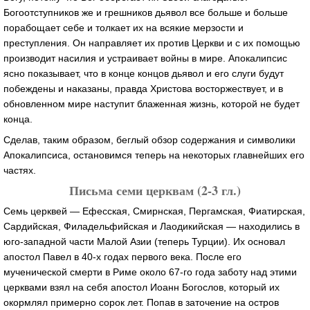
Богоотступников же и грешников дьявол все больше и больше
порабощает себе и толкает их на всякие мерзости и
преступления. Он направляет их против Церкви и с их помощью
производит насилия и устраивает войны в мире. Апокалипсис
ясно показывает, что в конце концов дьявол и его слуги будут
побеждены и наказаны, правда Христова восторжествует, и в
обновленном мире наступит блаженная жизнь, которой не будет
конца.
Сделав, таким образом, беглый обзор содержания и символики
Апокалипсиса, остановимся теперь на некоторых главнейших его
частях.
Письма семи церквам (2-3 гл.)
Семь церквей — Ефесская, Смирнская, Пергамская, Фиатирская,
Сардийская, Филадельфийская и Лаодикийская — находились в
юго-западной части Малой Азии (теперь Турции). Их основал
апостол Павел в 40-х годах первого века. После его
мученической смерти в Риме около 67-го года заботу над этими
церквами взял на себя апостол Иоанн Богослов, который их
окормлял примерно сорок лет. Попав в заточение на остров