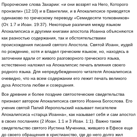
Пророческие слова Захарии: «и они воззрят на Него, Которого
пронзили» (12:10) и в Евангелии, и в Апокалипсисе приводятся
одинаково по греческому переводу «Семидесяти толковников»
(От. 1:7 и Иоан. 19:37). Некоторые различия между языком
Апокалипсиса и другими книгами апостола Иоанна объясняются
как разностью содержания, так и обстоятельствами
происхождения писаний святого Апостола. Святой Иоанн, иудей
по рождению, хотя и владел греческим языком, но, находясь в
заточении вдали от живого разговорного греческого языка,
естественно наложил на Апокалипсис печать влияния своего
родного языка. Для непредубежденного читателя Апокалипсиса
очевидно, что на всем содержании его лежит печать великого
духа Апостола любви и созерцания.
Все древние и более поздние святоотеческие свидетельства
признают автором Апокалипсиса святого Иоанна Богослова. Его
ученик святой Папий Иеропольский называет писателем
Апокалипсиса «старца Иоанна», как называет себя и сам апостол
в своих посланиях (2 Иоан. 1:1 и 3 Иоан. 1:1). Важно также
свидетельство святого Иустина Мученика, жившего в Ефесе еще
до своего обращения в христианство, где до него долго жил