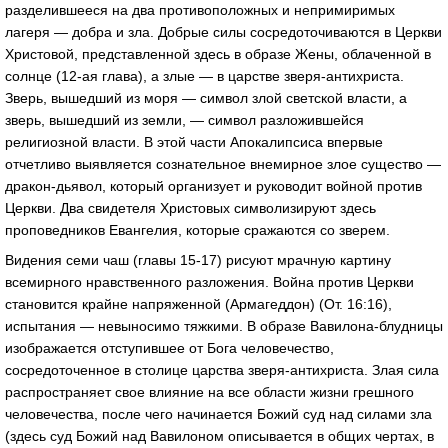
разделившееся на два противоположных и непримиримых
лагеря — добра и зла. Добрые силы сосредоточиваются в Церкви
Христовой, представленной здесь в образе Жены, облаченной в
солнце (12-ая глава), а злые — в царстве зверя-антихриста.
Зверь, вышедший из моря — символ злой светской власти, а
зверь, вышедший из земли, — символ разложившейся
религиозной власти. В этой части Апокалипсиса впервые
отчетливо выявляется сознательное внемирное злое существо —
дракон-дьявол, который организует и руководит войной против
Церкви. Два свидетеля Христовых символизируют здесь
проповедников Евангелия, которые сражаются со зверем.
Видения семи чаш (главы 15-17) рисуют мрачную картину
всемирного нравственного разложения. Война против Церкви
становится крайне напряженной (Армагеддон) (От. 16:16),
испытания — невыносимо тяжкими. В образе Вавилона-блудницы
изображается отступившее от Бога человечество,
сосредоточенное в столице царства зверя-антихриста. Злая сила
распространяет свое влияние на все области жизни грешного
человечества, после чего начинается Божий суд над силами зла
(здесь суд Божий над Вавилоном описывается в общих чертах, в