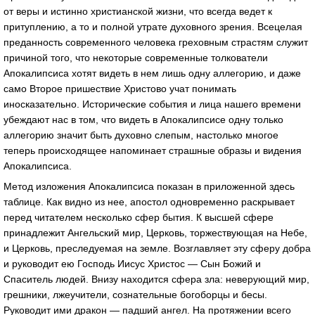
от веры и истинно христианской жизни, что всегда ведет к
притуплению, а то и полной утрате духовного зрения. Всецелая
преданность современного человека греховным страстям служит
причиной того, что некоторые современные толкователи
Апокалипсиса хотят видеть в нем лишь одну аллегорию, и даже
само Второе пришествие Христово учат понимать
иносказательно. Исторические события и лица нашего времени
убеждают нас в том, что видеть в Апокалипсисе одну только
аллегорию значит быть духовно слепым, настолько многое
теперь происходящее напоминает страшные образы и видения
Апокалипсиса.
Метод изложения Апокалипсиса показан в приложенной здесь
таблице. Как видно из нее, апостол одновременно раскрывает
перед читателем несколько сфер бытия. К высшей сфере
принадлежит Ангельский мир, Церковь, торжествующая на Небе,
и Церковь, преследуемая на земле. Возглавляет эту сферу добра
и руководит ею Господь Иисус Христос — Сын Божий и
Спаситель людей. Внизу находится сфера зла: неверующий мир,
грешники, лжеучители, сознательные богоборцы и бесы.
Руководит ими дракон — падший ангел. На протяжении всего