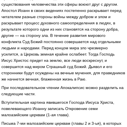
существования человечества эти сферы воюют друг с другом.
Апостол Иоанн в своих видениях постепенно раскрывает перед
читателем разные стороны войны между добром и злом и
раскрывает процесс духовного самоопределения в людях, в
результате которого одни из них становятся на сторону добра,
другие — на сторону зла. В течение развития мирового
конфликта Суд Божий постоянно совершается над отдельными
людьми и народами. Перед концом мира зло чрезмерно
усилится, а Церковь земная крайне ослабеет. Тогда Господь
Иисус Христос придет на землю, все люди воскреснут, и
совершится над миром Страшный суд Божий. Дьявол и его
сторонники будут осуждены на вечные мучения, для праведников
же начнется вечная, блаженная жизнь в Раю.
При последовательном чтении Апокалипсис можно разделить на
следующие части.
Вступительная картина явившегося Господа Иисуса Христа,
повелевающего Иоанну записать Откровение семи
малоазийским церквам (1-ая глава).
Письма 7-ми малоазийским церквам (главы 2 и 3-ья), в которых