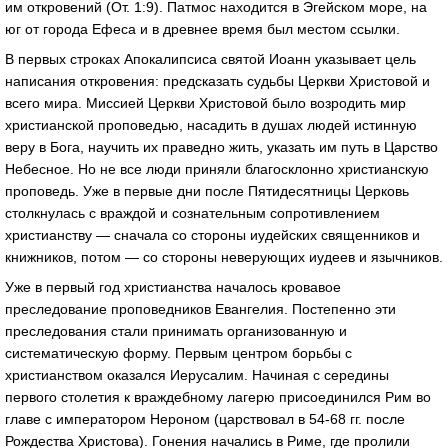
им откровений (От. 1:9). Патмос находится в Эгейском море, на
юг от города Ефеса и в древнее время был местом ссылки.
В первых строках Апокалипсиса святой Иоанн указывает цель
написания откровения: предсказать судьбы Церкви Христовой и
всего мира. Миссией Церкви Христовой было возродить мир
христианской проповедью, насадить в душах людей истинную
веру в Бога, научить их праведно жить, указать им путь в Царство
Небесное. Но не все люди приняли благосклонно христианскую
проповедь. Уже в первые дни после Пятидесятницы Церковь
столкнулась с враждой и сознательным сопротивлением
христианству — сначала со стороны иудейских священников и
книжников, потом — со стороны неверующих иудеев и язычников.
Уже в первый год христианства началось кровавое
преследование проповедников Евангелия. Постепенно эти
преследования стали принимать организованную и
систематическую форму. Первым центром борьбы с
христианством оказался Иерусалим. Начиная с середины
первого столетия к враждебному лагерю присоединился Рим во
главе с императором Нероном (царствовал в 54-68 гг. после
Рождества Христова). Гонения начались в Риме, где пролили