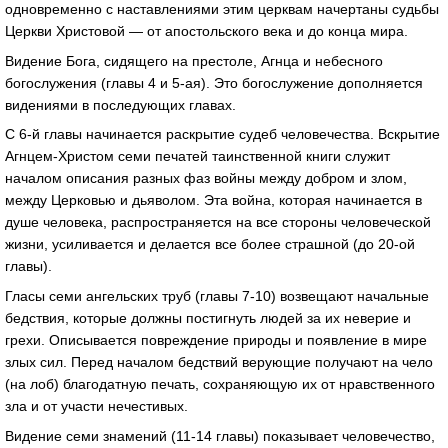
одновременно с наставлениями этим церквам начертаны судьбы
Церкви Христовой — от апостольского века и до конца мира.
Видение Бога, сидящего на престоле, Агнца и небесного
богослужения (главы 4 и 5-ая). Это богослужение дополняется
видениями в последующих главах.
С 6-й главы начинается раскрытие судеб человечества. Вскрытие
Агнцем-Христом семи печатей таинственной книги служит
началом описания разных фаз войны между добром и злом,
между Церковью и дьяволом. Эта война, которая начинается в
душе человека, распространяется на все стороны человеческой
жизни, усиливается и делается все более страшной (до 20-ой
главы).
Гласы семи ангельских труб (главы 7-10) возвещают начальные
бедствия, которые должны постигнуть людей за их неверие и
грехи. Описывается повреждение природы и появление в мире
злых сил. Перед началом бедствий верующие получают на чело
(на лоб) благодатную печать, сохраняющую их от нравственного
зла и от участи нечестивых.
Видение семи знамений (11-14 главы) показывает человечество,