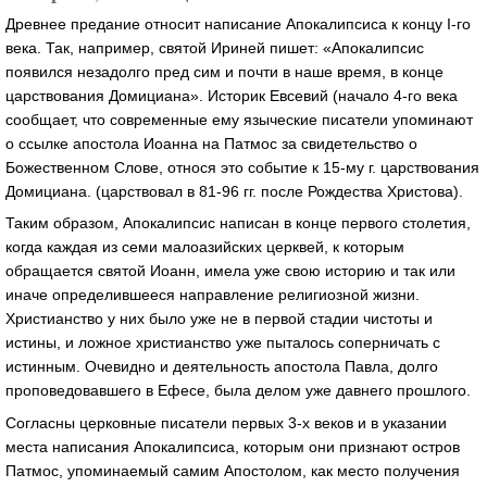
Древнее предание относит написание Апокалипсиса к концу I-го
века. Так, например, святой Ириней пишет: «Апокалипсис
появился незадолго пред сим и почти в наше время, в конце
царствования Домициана». Историк Евсевий (начало 4-го века
сообщает, что современные ему языческие писатели упоминают
о ссылке апостола Иоанна на Патмос за свидетельство о
Божественном Слове, относя это событие к 15-му г. царствования
Домициана. (царствовал в 81-96 гг. после Рождества Христова).
Таким образом, Апокалипсис написан в конце первого столетия,
когда каждая из семи малоазийских церквей, к которым
обращается святой Иоанн, имела уже свою историю и так или
иначе определившееся направление религиозной жизни.
Христианство у них было уже не в первой стадии чистоты и
истины, и ложное христианство уже пыталось соперничать с
истинным. Очевидно и деятельность апостола Павла, долго
проповедовавшего в Ефесе, была делом уже давнего прошлого.
Согласны церковные писатели первых 3-х веков и в указании
места написания Апокалипсиса, которым они признают остров
Патмос, упоминаемый самим Апостолом, как место получения