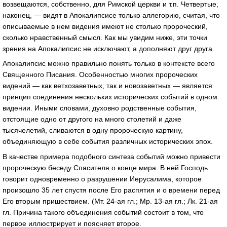
возвещаются, собственно, для Римской церкви и т.п. Четвертые,
наконец, — видят в Апокалипсисе только аллегорию, считая, что
описываемые в нем видения имеют не столько пророческий,
сколько нравственный смысл. Как мы увидим ниже, эти точки
зрения на Апокалипсис не исключают, а дополняют друг друга.
Апокалипсис можно правильно понять только в контексте всего
Священного Писания. Особенностью многих пророческих
видений — как ветхозаветных, так и новозаветных — является
принцип соединения нескольких исторических событий в одном
видении. Иными словами, духовно родственные события,
отстоящие одно от другого на много столетий и даже
тысячелетий, сливаются в одну пророческую картину,
объединяющую в себе события различных исторических эпох.
В качестве примера подобного синтеза событий можно привести
пророческую беседу Спасителя о конце мира. В ней Господь
говорит одновременно о разрушении Иерусалима, которое
произошло 35 лет спустя после Его распятия и о времени перед
Его вторым пришествием. (Мт. 24-ая гл.; Мр. 13-ая гл.; Лк. 21-ая
гл. Причина такого объединения событий состоит в том, что
первое иллюстрирует и поясняет второе.