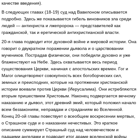
качестве введения).
В следующих главах (18-19) суд над Вавилоном описывается
подробно. Здесь же показывается гибель виновников зла среди
людей — антихриста и лжепророка — представителей как
гражданской, так и еретической антихристианской власти.
20-я глава подводит итог духовной войне и мировой истории. Она
говорит о двукратном поражении дьявола и о царствовании
мучеников. Пострадав физически, они победили духовно и уже
блаженствуют на Небе. Здесь охватывается весь период
существования Церкви, начиная с апостольских времен. Гог и
Магог олицетворяют совокупность всех богоборческих сил,
земных и преисподних, которые на протяжении христианской
истории воевали против Церкви (Иерусалима). Они истребляются
вторым пришествием Христовым. Наконец подвергается вечному
наказанию и дьявол, этот древний змий, который положил начало
всем беззакониям, неправдам и страданиям во Вселенной.
Конец 20-ой главы повествует о всеобщем воскресении мертвых,
о Страшном суде и о наказании нечестивых. Это краткое
описание суммирует Страшный суд над человечеством и
падшими ангелами и подводит итог драме вселенской войны