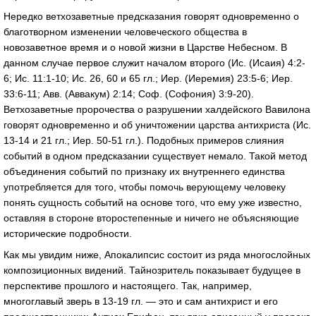
Нередко ветхозаветные предсказания говорят одновременно о
благотворном изменении человеческого общества в
новозаветное время и о новой жизни в Царстве Небесном. В
данном случае первое служит началом второго (Ис. (Исаия) 4:2-
6; Ис. 11:1-10; Ис. 26, 60 и 65 гл.; Иер. (Иеремия) 23:5-6; Иер.
33:6-11; Авв. (Аввакум) 2:14; Соф. (Софония) 3:9-20).
Ветхозаветные пророчества о разрушении халдейского Вавилона
говорят одновременно и об уничтожении царства антихриста (Ис.
13-14 и 21 гл.; Иер. 50-51 гл.). Подобных примеров слияния
событий в одном предсказании существует немало. Такой метод
объединения событий по признаку их внутреннего единства
употребляется для того, чтобы помочь верующему человеку
понять сущность событий на основе того, что ему уже известно,
оставляя в стороне второстепенные и ничего не объясняющие
исторические подробности.
Как мы увидим ниже, Апокалипсис состоит из ряда многослойных
композиционных видений. Тайнозритель показывает будущее в
перспективе прошлого и настоящего. Так, например,
многоглавый зверь в 13-19 гл. — это и сам антихрист и его