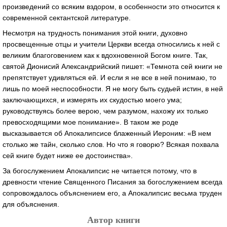
произведений со всяким вздором, в особенности это относится к
современной сектантской литературе.
Несмотря на трудность понимания этой книги, духовно
просвещенные отцы и учители Церкви всегда относились к ней с
великим благоговением как к вдохновенной Богом книге. Так,
святой Дионисий Александрийский пишет: «Темнота сей книги не
препятствует удивляться ей. И если я не все в ней понимаю, то
лишь по моей неспособности. Я не могу быть судьей истин, в ней
заключающихся, и измерять их скудостью моего ума;
руководствуясь более верою, чем разумом, нахожу их только
превосходящими мое понимание». В таком же роде
высказывается об Апокалипсисе блаженный Иероним: «В нем
столько же тайн, сколько слов. Но что я говорю? Всякая похвала
сей книге будет ниже ее достоинства».
За богослужением Апокалипсис не читается потому, что в
древности чтение Священного Писания за богослужением всегда
сопровождалось объяснением его, а Апокалипсис весьма труден
для объяснения.
Автор книги