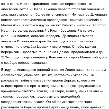
свою кровь многие христиане, включая первоверховных
апостолов Петра и Павла. С конца первого столетия гонения на
христиан становятся более интенсивными. Император Домициан
повелевает систематически преследовать христиан сначала в
Малой Азии, а потом и других частях Римской империи. Апостол
Иоанн Богослов, вызванный в Рим и брошенный в котел с
кипящим маслом, остался невредим. Домициан ссылает
апостола Иоанна на остров Патмос, где апостол получает
откровение о судьбах Церкви и всего мира. С небольшими
перерывами кровавые гонения на Церковь продолжаются и до
313-го года, когда император Константин издает Миланский эдикт
о свободе вероисповедания.
Ввиду начинающихся гонений апостол Иоанн пишет христианам
Апокалипсис, чтобы утешить их, наставить и укрепить. Он
раскрывает тайные намерения врагов Церкви, которых он
олицетворяет в звере, вышедшем из моря (как представителе
враждебной светской власти) и в звере, вышедшем из земли —
ложном пророке, как представителе враждебной
псевдорелигиозной власти. Он обнаруживает и главного
руководителя борьбы против Церкви — дьявола, этого древнего