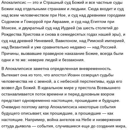
Апокалипсис — это и Страшный суд Божий и все частные суды
Божии над отдельными странами и людьми. Сюда входит и суд
над всем человечеством при Ное, и суд над древними городами
Содомом и Гоморрой при Аврааме, и суд над Египтом при
Моисее, и двукратный суд над Иудеей (за шесть столетий до
Рождества Христова и снова в семидесятых годах нашей эры), и
суд над древней Ниневией, Вавилоном, над Римской империей,
над Византией и уже сравнительно недавно — над Россией.
Причины, вызвавшие праведное наказание Божие, всегда были
одни и те же: неверие людей и беззакония.
В Апокалипсисе заметна определенная вневременность.
Вытекает она из того, что апостол Иоанн созерцал судьбы
человечества не с земной, а с небесной перспективы, куда его
возвел Дух Божий. В идеальном мире у престола Всевышнего
останавливается поток времени и перед духовным взором
предстает одновременно настоящее, прошедшее и будущее.
Очевидно поэтому автор Апокалипсиса некоторые события
будущего описывает, как прошедшие, а прошедшие — как
настоящие. Например, война ангелов на Небе и низвержение
оттуда дьявола — события, случившиеся еще до создания мира,