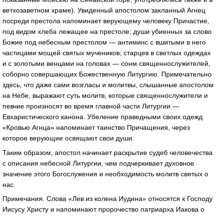
ветхозаветном храме). Увиденный апостолом закланный Агнец
посреди престола напоминает верующему человеку Причастие,
под видом хлеба лежащее на престоле; души убиенных за слово
Божие под небесным престолом — антиминс с вшитыми в него
частицами мощей святых мучеников; старцев в светлых одеждах
и с золотыми венцами на головах — сонм священнослужителей,
соборно совершающих Божественную Литургию. Примечательно
здесь, что даже сами возгласы и молитвы, слышанные апостолом
на Небе, выражают суть молитв, которые священнослужители и
певчие произносят во время главной части Литургии —
Евхаристического канона. Убеление праведными своих одежд
«Кровью Агнца» напоминает таинство Причащения, через
которое верующие освящают свои души.
Таким образом, апостол начинает раскрытие судеб человечества
с описания небесной Литургии, чем подчеркивает духовное
значение этого Богослужения и необходимость молитв святых о
нас.
Примечания. Слова «Лев из колена Иудина» относятся к Господу
Иисусу Христу и напоминают пророчество патриарха Иакова о