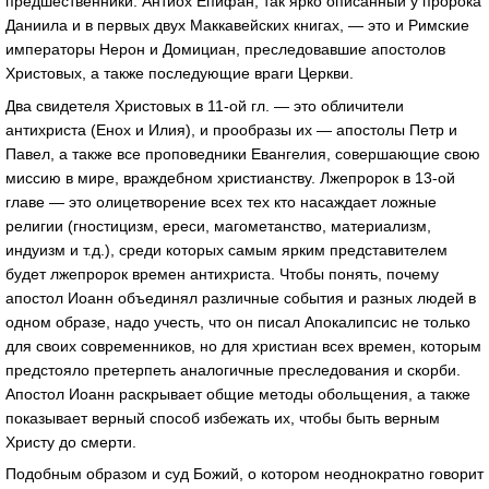
предшественники: Антиох Епифан, так ярко описанный у пророка
Даниила и в первых двух Маккавейских книгах, — это и Римские
императоры Нерон и Домициан, преследовавшие апостолов
Христовых, а также последующие враги Церкви.
Два свидетеля Христовых в 11-ой гл. — это обличители
антихриста (Енох и Илия), и прообразы их — апостолы Петр и
Павел, а также все проповедники Евангелия, совершающие свою
миссию в мире, враждебном христианству. Лжепророк в 13-ой
главе — это олицетворение всех тех кто насаждает ложные
религии (гностицизм, ереси, магометанство, материализм,
индуизм и т.д.), среди которых самым ярким представителем
будет лжепророк времен антихриста. Чтобы понять, почему
апостол Иоанн объединял различные события и разных людей в
одном образе, надо учесть, что он писал Апокалипсис не только
для своих современников, но для христиан всех времен, которым
предстояло претерпеть аналогичные преследования и скорби.
Апостол Иоанн раскрывает общие методы обольщения, а также
показывает верный способ избежать их, чтобы быть верным
Христу до смерти.
Подобным образом и суд Божий, о котором неоднократно говорит