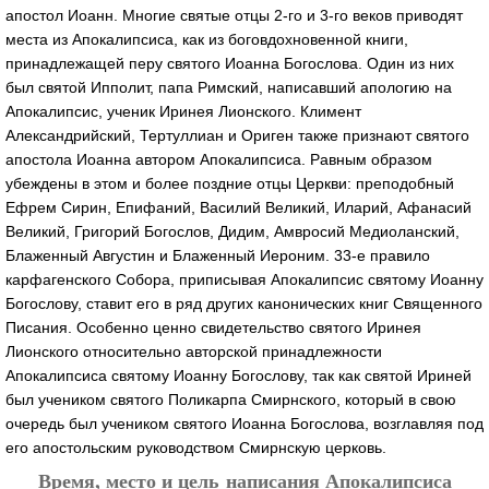
апостол Иоанн. Многие святые отцы 2-го и 3-го веков приводят
места из Апокалипсиса, как из боговдохновенной книги,
принадлежащей перу святого Иоанна Богослова. Один из них
был святой Ипполит, папа Римский, написавший апологию на
Апокалипсис, ученик Иринея Лионского. Климент
Александрийский, Тертуллиан и Ориген также признают святого
апостола Иоанна автором Апокалипсиса. Равным образом
убеждены в этом и более поздние отцы Церкви: преподобный
Ефрем Сирин, Епифаний, Василий Великий, Иларий, Афанасий
Великий, Григорий Богослов, Дидим, Амвросий Медиоланский,
Блаженный Августин и Блаженный Иероним. 33-е правило
карфагенского Собора, приписывая Апокалипсис святому Иоанну
Богослову, ставит его в ряд других канонических книг Священного
Писания. Особенно ценно свидетельство святого Иринея
Лионского относительно авторской принадлежности
Апокалипсиса святому Иоанну Богослову, так как святой Ириней
был учеником святого Поликарпа Смирнского, который в свою
очередь был учеником святого Иоанна Богослова, возглавляя под
его апостольским руководством Смирнскую церковь.
Время, место и цель написания Апокалипсиса