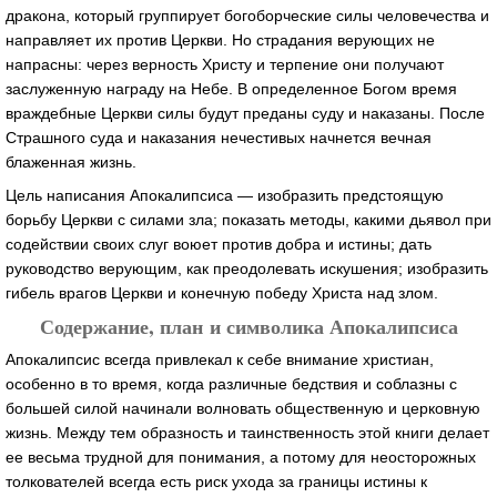
дракона, который группирует богоборческие силы человечества и
направляет их против Церкви. Но страдания верующих не
напрасны: через верность Христу и терпение они получают
заслуженную награду на Небе. В определенное Богом время
враждебные Церкви силы будут преданы суду и наказаны. После
Страшного суда и наказания нечестивых начнется вечная
блаженная жизнь.
Цель написания Апокалипсиса — изобразить предстоящую
борьбу Церкви с силами зла; показать методы, какими дьявол при
содействии своих слуг воюет против добра и истины; дать
руководство верующим, как преодолевать искушения; изобразить
гибель врагов Церкви и конечную победу Христа над злом.
Содержание, план и символика Апокалипсиса
Апокалипсис всегда привлекал к себе внимание христиан,
особенно в то время, когда различные бедствия и соблазны с
большей силой начинали волновать общественную и церковную
жизнь. Между тем образность и таинственность этой книги делает
ее весьма трудной для понимания, а потому для неосторожных
толкователей всегда есть риск ухода за границы истины к