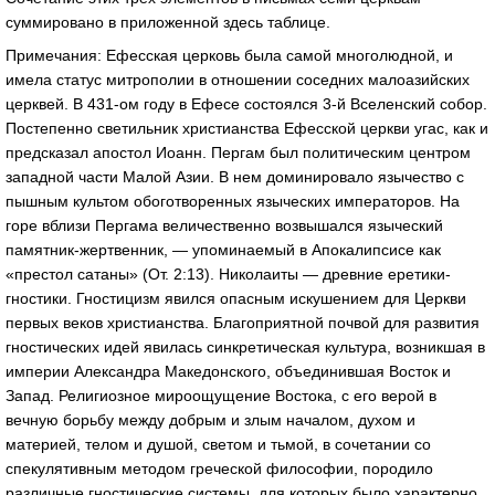
суммировано в приложенной здесь таблице.
Примечания: Ефесская церковь была самой многолюдной, и
имела статус митрополии в отношении соседних малоазийских
церквей. В 431-ом году в Ефесе состоялся 3-й Вселенский собор.
Постепенно светильник христианства Ефесской церкви угас, как и
предсказал апостол Иоанн. Пергам был политическим центром
западной части Малой Азии. В нем доминировало язычество с
пышным культом обоготворенных языческих императоров. На
горе вблизи Пергама величественно возвышался языческий
памятник-жертвенник, — упоминаемый в Апокалипсисе как
«престол сатаны» (От. 2:13). Николаиты — древние еретики-
гностики. Гностицизм явился опасным искушением для Церкви
первых веков христианства. Благоприятной почвой для развития
гностических идей явилась синкретическая культура, возникшая в
империи Александра Македонского, объединившая Восток и
Запад. Религиозное мироощущение Востока, с его верой в
вечную борьбу между добрым и злым началом, духом и
материей, телом и душой, светом и тьмой, в сочетании со
спекулятивным методом греческой философии, породило
различные гностические системы, для которых было характерно