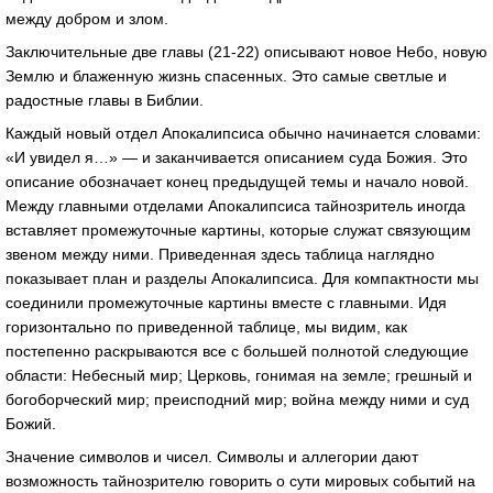
между добром и злом.
Заключительные две главы (21-22) описывают новое Небо, новую
Землю и блаженную жизнь спасенных. Это самые светлые и
радостные главы в Библии.
Каждый новый отдел Апокалипсиса обычно начинается словами:
«И увидел я…» — и заканчивается описанием суда Божия. Это
описание обозначает конец предыдущей темы и начало новой.
Между главными отделами Апокалипсиса тайнозритель иногда
вставляет промежуточные картины, которые служат связующим
звеном между ними. Приведенная здесь таблица наглядно
показывает план и разделы Апокалипсиса. Для компактности мы
соединили промежуточные картины вместе с главными. Идя
горизонтально по приведенной таблице, мы видим, как
постепенно раскрываются все с большей полнотой следующие
области: Небесный мир; Церковь, гонимая на земле; грешный и
богоборческий мир; преисподний мир; война между ними и суд
Божий.
Значение символов и чисел. Символы и аллегории дают
возможность тайнозрителю говорить о сути мировых событий на