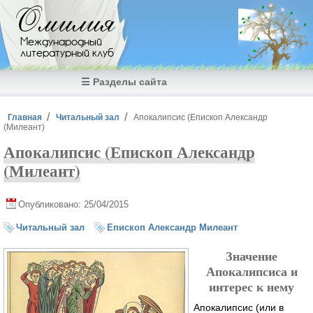
Перейти к основному содержанию
Омилия
Международный
литературный клуб
☰ Разделы сайта
Вы здесь
Главная
Читальный зал
Апокалипсис (Епископ Александр
(Милеант)
Апокалипсис (Епископ Александр
(Милеант)
Опубликовано: 25/04/2015
Читальный зал
Епископ Александр Милеант
Значение
Апокалипсиса и
интерес к нему
Апокалипсис (или в