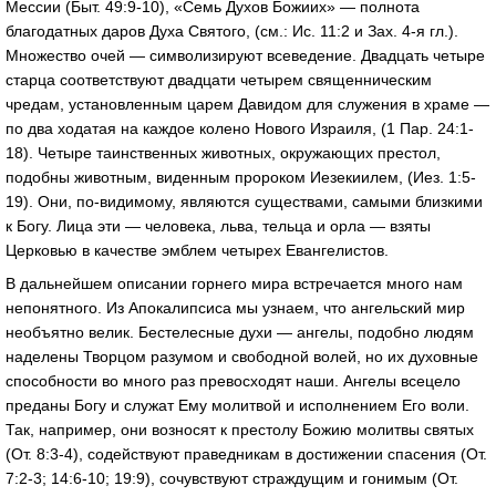
Мессии (Быт. 49:9-10), «Семь Духов Божиих» — полнота
благодатных даров Духа Святого, (см.: Ис. 11:2 и Зах. 4-я гл.).
Множество очей — символизируют всеведение. Двадцать четыре
старца соответствуют двадцати четырем священническим
чредам, установленным царем Давидом для служения в храме —
по два ходатая на каждое колено Нового Израиля, (1 Пар. 24:1-
18). Четыре таинственных животных, окружающих престол,
подобны животным, виденным пророком Иезекиилем, (Иез. 1:5-
19). Они, по-видимому, являются существами, самыми близкими
к Богу. Лица эти — человека, льва, тельца и орла — взяты
Церковью в качестве эмблем четырех Евангелистов.
В дальнейшем описании горнего мира встречается много нам
непонятного. Из Апокалипсиса мы узнаем, что ангельский мир
необъятно велик. Бестелесные духи — ангелы, подобно людям
наделены Творцом разумом и свободной волей, но их духовные
способности во много раз превосходят наши. Ангелы всецело
преданы Богу и служат Ему молитвой и исполнением Его воли.
Так, например, они возносят к престолу Божию молитвы святых
(От. 8:3-4), содействуют праведникам в достижении спасения (От.
7:2-3; 14:6-10; 19:9), сочувствуют страждущим и гонимым (От.