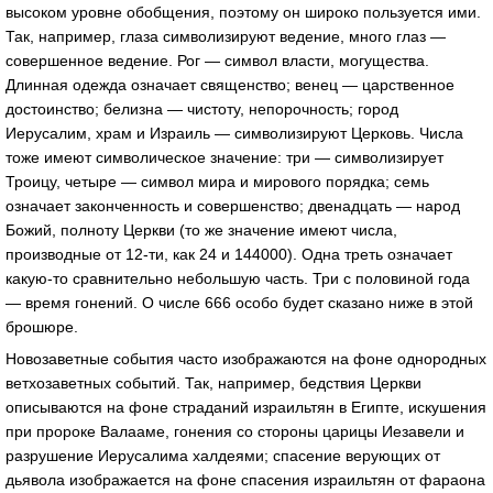
высоком уровне обобщения, поэтому он широко пользуется ими.
Так, например, глаза символизируют ведение, много глаз —
совершенное ведение. Рог — символ власти, могущества.
Длинная одежда означает священство; венец — царственное
достоинство; белизна — чистоту, непорочность; город
Иерусалим, храм и Израиль — символизируют Церковь. Числа
тоже имеют символическое значение: три — символизирует
Троицу, четыре — символ мира и мирового порядка; семь
означает законченность и совершенство; двенадцать — народ
Божий, полноту Церкви (то же значение имеют числа,
производные от 12-ти, как 24 и 144000). Одна треть означает
какую-то сравнительно небольшую часть. Три с половиной года
— время гонений. О числе 666 особо будет сказано ниже в этой
брошюре.
Новозаветные события часто изображаются на фоне однородных
ветхозаветных событий. Так, например, бедствия Церкви
описываются на фоне страданий израильтян в Египте, искушения
при пророке Валааме, гонения со стороны царицы Иезавели и
разрушение Иерусалима халдеями; спасение верующих от
дьявола изображается на фоне спасения израильтян от фараона