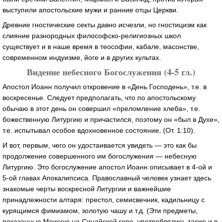
выступили апостольские мужи и ранние отцы Церкви.
Древние гностические секты давно исчезли, но гностицизм как
слияние разнородных философско-религиозных школ
существует и в наше время в теософии, кабале, масонстве,
современном индуизме, йоге и в других культах.
Видение небесного Богослужения (4-5 гл.)
Апостол Иоанн получил откровение в «День Господень», т.е. в
воскресенье. Следует предполагать, что по апостольскому
обычаю в этот день он совершил «преломление хлеба», т.е.
божественную Литургию и причастился, поэтому он «был в Духе»,
т.е. испытывал особое вдохновенное состояние, (От. 1:10).
И вот, первым, чего он удостаивается увидеть — это как бы
продолжение совершенного им богослужения — небесную
Литургию. Это богослужение апостол Иоанн описывает в 4-ой и
5-ой главах Апокалипсиса. Православный человек узнает здесь
знакомые черты воскресной Литургии и важнейшие
принадлежности алтаря: престол, семисвечник, кадильницу с
курящимся фимиамом, золотую чашу и т.д. (Эти предметы,
показанные Моисею на Синайской горе, употреблялись также и в