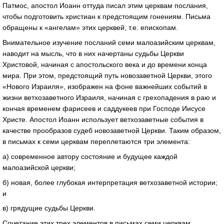
Патмос, апостол Иоанн оттуда писал этим церквам послания,
чтобы подготовить христиан к предстоящим гонениям. Письма
обращены к «ангелам» этих церквей, т.е. епископам.
Внимательное изучение посланий семи малоазийским церквам,
наводит на мысль, что в них начертаны судьбы Церкви
Христовой, начиная с апостольского века и до времени конца
мира. При этом, предстоящий путь новозаветной Церкви, этого
«Нового Израиля», изображен на фоне важнейших событий в
жизни ветхозаветного Израиля, начиная с грехопадения в раю и
кончая временем фарисеев и саддукеев при Господе Иисусе
Христе. Апостол Иоанн использует ветхозаветные события в
качестве прообразов судеб новозаветной Церкви. Таким образом,
в письмах к семи церквам переплетаются три элемента:
а) современное автору состояние и будущее каждой
малоазийской церкви;
б) новая, более глубокая интерпретация ветхозаветной истории;
и
в) грядущие судьбы Церкви.
Сочетание этих трех элементов в письмах семи церквам