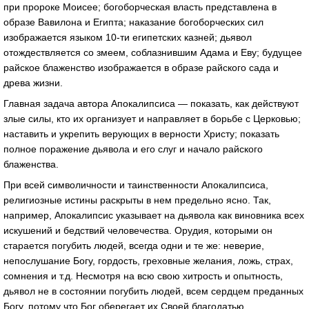
при пророке Моисее; богоборческая власть представлена в
образе Вавилона и Египта; наказание богоборческих сил
изображается языком 10-ти египетских казней; дьявол
отождествляется со змеем, соблазнившим Адама и Еву; будущее
райское блаженство изображается в образе райского сада и
древа жизни.
Главная задача автора Апокалипсиса — показать, как действуют
злые силы, кто их организует и направляет в борьбе с Церковью;
наставить и укрепить верующих в верности Христу; показать
полное поражение дьявола и его слуг и начало райского
блаженства.
При всей символичности и таинственности Апокалипсиса,
религиозные истины раскрыты в нем предельно ясно. Так,
например, Апокалипсис указывает на дьявола как виновника всех
искушений и бедствий человечества. Орудия, которыми он
старается погубить людей, всегда одни и те же: неверие,
непослушание Богу, гордость, греховные желания, ложь, страх,
сомнения и т.д. Несмотря на всю свою хитрость и опытность,
дьявол не в состоянии погубить людей, всем сердцем преданных
Богу, потому что Бог оберегает их Своей благодатью.