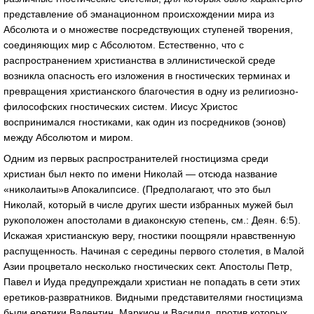
представление об эманационном происхождении мира из
Абсолюта и о множестве посредствующих ступеней творения,
соединяющих мир с Абсолютом. Естественно, что с
распространением христианства в эллинистической среде
возникла опасность его изложения в гностических терминах и
превращения христианского благочестия в одну из религиозно-
философских гностических систем. Иисус Христос
воспринимался гностиками, как один из посредников (эонов)
между Абсолютом и миром.
Одним из первых распространителей гностицизма среди
христиан был некто по имени Николай — отсюда название
«николаиты»в Апокалипсисе. (Предполагают, что это был
Николай, который в числе других шести избранных мужей был
рукоположен апостолами в диаконскую степень, см.: Деян. 6:5).
Искажая христианскую веру, гностики поощряли нравственную
распущенность. Начиная с середины первого столетия, в Малой
Азии процветало несколько гностических сект. Апостолы Петр,
Павел и Иуда предупреждали христиан не попадать в сети этих
еретиков-развратников. Видными представителями гностицизма
были еретики Валентин, Маркион и Василид, против которых