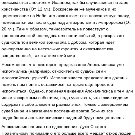
описываются апостолом Иоанном, как бы случившиеся на заре
христианства (От. 12 гл.). Воскресение же мучеников и их
царствование на Небе, что охватывает всю новозаветную эпоху,
помещается им после суда над антихристом и лжепророком (От.
20 гл.). Таким образом, тайнозритель не повествует о
хронологической последовательности событий, а раскрывает
сущность той великой войны зла с добром, которая идет
одновременно на нескольких фронтах и охватывает как
вещественный, так и ангельский мир.
Несомненно, что некоторые предсказания Апокалипсиса уже
исполнились (например, относительно судьбы семи
малоазийских церквей). Исполнившиеся предсказания должны
помочь нам понять оставшиеся, которым еще предстоит
исполниться. Однако, применяя видения Апокалипсиса к тем или
иным конкретным событиям, надо учитывать, что такие видения
содержат в себе элементы разных эпох. Только с завершением
судеб мира и наказанием последних врагов Божиих все
подробности апокалипсических видений будут осуществлены.
Апокалипсис написан по вдохновению Духа Святого.
Правильному пониманию его больше всего мешает отход людей