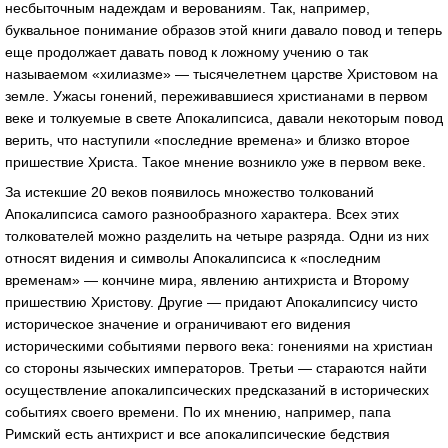
несбыточным надеждам и верованиям. Так, например,
буквальное понимание образов этой книги давало повод и теперь
еще продолжает давать повод к ложному учению о так
называемом «хилиазме» — тысячелетнем царстве Христовом на
земле. Ужасы гонений, переживавшиеся христианами в первом
веке и толкуемые в свете Апокалипсиса, давали некоторым повод
верить, что наступили «последние времена» и близко второе
пришествие Христа. Такое мнение возникло уже в первом веке.
За истекшие 20 веков появилось множество толкований
Апокалипсиса самого разнообразного характера. Всех этих
толкователей можно разделить на четыре разряда. Одни из них
относят видения и символы Апокалипсиса к «последним
временам» — кончине мира, явлению антихриста и Второму
пришествию Христову. Другие — придают Апокалипсису чисто
историческое значение и ограничивают его видения
историческими событиями первого века: гонениями на христиан
со стороны языческих императоров. Третьи — стараются найти
осуществление апокалипсических предсказаний в исторических
событиях своего времени. По их мнению, например, папа
Римский есть антихрист и все апокалипсические бедствия