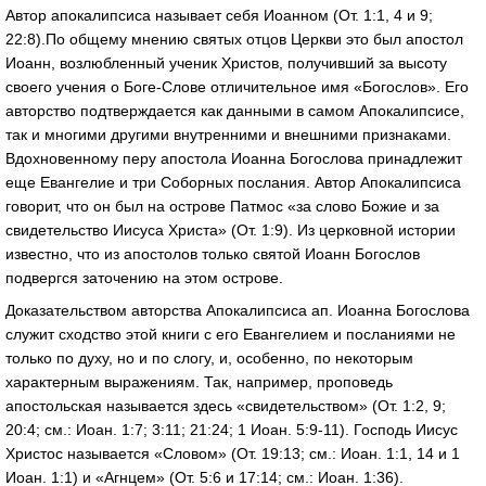
Автор апокалипсиса называет себя Иоанном (От. 1:1, 4 и 9;
22:8).По общему мнению святых отцов Церкви это был апостол
Иоанн, возлюбленный ученик Христов, получивший за высоту
своего учения о Боге-Слове отличительное имя «Богослов». Его
авторство подтверждается как данными в самом Апокалипсисе,
так и многими другими внутренними и внешними признаками.
Вдохновенному перу апостола Иоанна Богослова принадлежит
еще Евангелие и три Соборных послания. Автор Апокалипсиса
говорит, что он был на острове Патмос «за слово Божие и за
свидетельство Иисуса Христа» (От. 1:9). Из церковной истории
известно, что из апостолов только святой Иоанн Богослов
подвергся заточению на этом острове.
Доказательством авторства Апокалипсиса ап. Иоанна Богослова
служит сходство этой книги с его Евангелием и посланиями не
только по духу, но и по слогу, и, особенно, по некоторым
характерным выражениям. Так, например, проповедь
апостольская называется здесь «свидетельством» (От. 1:2, 9;
20:4; см.: Иоан. 1:7; 3:11; 21:24; 1 Иоан. 5:9-11). Господь Иисус
Христос называется «Словом» (От. 19:13; см.: Иоан. 1:1, 14 и 1
Иоан. 1:1) и «Агнцем» (От. 5:6 и 17:14; см.: Иоан. 1:36).