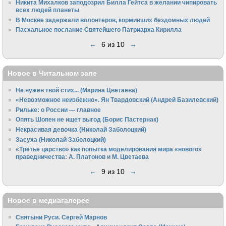
Никита Михалков заподозрил Билла Гейтса в желании чипировать
всех людей планеты
В Москве задержали волонтеров, кормивших бездомных людей
Пасхальное послание Святейшего Патриарха Кирилла
←
6 из 10
→
Новое в Читальном зале
Не нужен твой стих... (Марина Цветаева)
«Невозможное неизбежно». Ян Твардовский (Андрей Базилевский)
Рильке: о России — главное
Опять Шопен не ищет выгод (Борис Пастернак)
Некрасивая девочка (Николай Заболоцкий)
Засуха (Николай Заболоцкий)
«Третье царство» как попытка моделирования мира «нового»
праведничества: А. Платонов и М. Цветаева
←
9 из 10
→
Новое в медиагалерее
Святыни Руси. Сергей Марнов