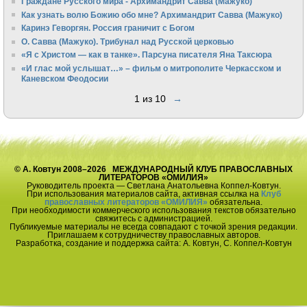
Граждане Русского мира - Архимандрит Савва (Мажуко)
Как узнать волю Божию обо мне? Архимандрит Савва (Мажуко)
Каринэ Геворгян. Россия граничит с Богом
О. Савва (Мажуко). Трибунал над Русской церковью
«Я с Христом — как в танке». Парсуна писателя Яна Таксюра
«И глас мой услышат…» – фильм о митрополите Черкасском и
Каневском Феодосии
1 из 10
→
© А. Ковтун 2008–2026 МЕЖДУНАРОДНЫЙ КЛУБ ПРАВОСЛАВНЫХ
ЛИТЕРАТОРОВ «ОМИЛИЯ»
Руководитель проекта — Светлана Анатольевна Коппел-Ковтун.
При использования материалов сайта, активная ссылка на
Клуб
православных литераторов «ОМИЛИЯ»
обязательна.
При необходимости коммерческого использования текстов обязательно
свяжитесь с администрацией.
Публикуемые материалы не всегда совпадают с точкой зрения редакции.
Приглашаем к сотрудничеству православных авторов.
Разработка, создание и поддержка сайта: А. Ковтун, С. Коппел-Ковтун