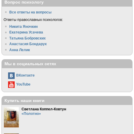
Вопрос психологу
Все ответы на вопросы
Ответы православных психологов:
Никита Яночкин
Екатерина Усачева
Татьяна Бобровских
Анастасия Бондарук
Анна Лелик
Мы в социальных сетях
ВКонтакте
YouTube
Купить наши книги
Светлана Коппел-Ковтун
«Полотно»