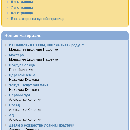
6-я страница
7-я страница
8-я страница
Все авторы на одной странице
Новые материалы
Из Павлов - в Савлы, или "не зная броду..."
Монахиня Евфимия Пащенко
Мастера
Монахиня Евфимия Пащенко
Вокруг Солнца
Илья Криштул
Царской Семье
Надежда Кушкова
Зовут... зовут они меня
Надежда Кушкова
Первый луч
Александр Конопля
Сосед
Александр Конопля
Ад
Александр Конопля
Детям о Рождестве Иоанна Предтечи
Людмила Громова