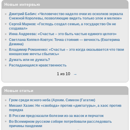
Новые интервью
Дмитрий Бабич: «Человечество надело очки из осколков зеркала
Снежной Королевы, позволяющие видеть только злое и мелкое»
Сергей Марнов: «Господь создал семью, а государство Он не
создавал»
Инна Андреева: «Счастье – это быть частью единого целого»
Светлана Коппел-Ковтун: Точка стояния — вечность (Екатерина
Демина)
Владимир Романенко: «Счастье – это когда оказывается что твои
юношеские мечты сбылись»
Думать или не думать?
Распадающаяся нравственность
1 из 10
→
Новые статьи
Гром среди ясного неба (Архим. Симеон (Гагатик)
Михаил Хазин: Не «свобода» против «диктатуры», а хаос против
порядка
В России предсказали болезни из-за масок и перчаток
Во Всемирном русском соборе потребовали расследовать
причины пандемии