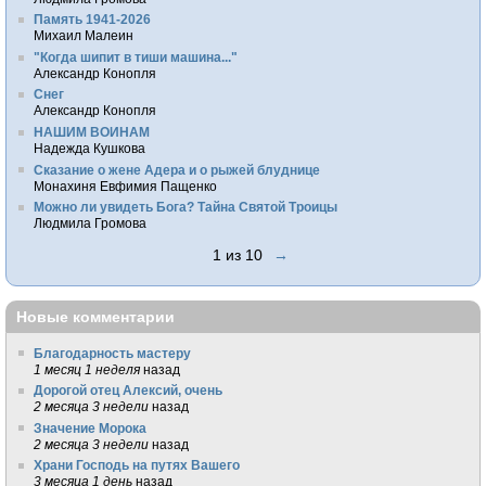
Память 1941-2026
Михаил Малеин
"Когда шипит в тиши машина..."
Александр Конопля
Снег
Александр Конопля
НАШИМ ВОИНАМ
Надежда Кушкова
Сказание о жене Адера и о рыжей блуднице
Монахиня Евфимия Пащенко
Можно ли увидеть Бога? Тайна Святой Троицы
Людмила Громова
1 из 10
→
Новые комментарии
Благодарность мастеру
1 месяц 1 неделя
назад
Дорогой отец Алексий, очень
2 месяца 3 недели
назад
Значение Морока
2 месяца 3 недели
назад
Храни Господь на путях Вашего
3 месяца 1 день
назад