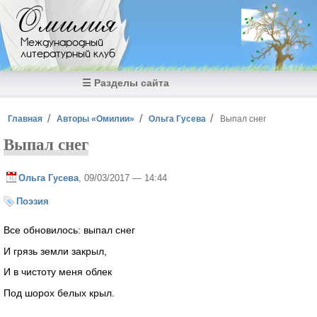
Перейти к основному содержанию
Омилия
Международный
литературный клуб
☰ Разделы сайта
Вы здесь
Главная
Авторы «Омилии»
Ольга Гусева
Выпал снег
Выпал снег
Ольга Гусева
, 09/03/2017 — 14:44
Поэзия
Все обновилось: выпал снег
И грязь земли закрыл,
И в чистоту меня облек
Под шорох белых крыл.