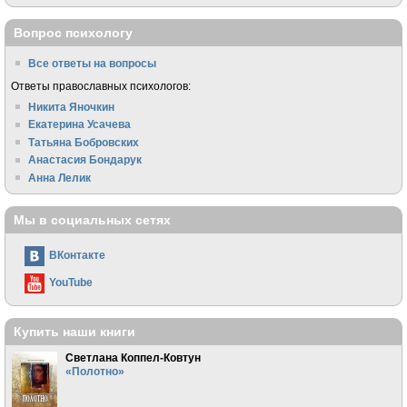
Вопрос психологу
Все ответы на вопросы
Ответы православных психологов:
Никита Яночкин
Екатерина Усачева
Татьяна Бобровских
Анастасия Бондарук
Анна Лелик
Мы в социальных сетях
ВКонтакте
YouTube
Купить наши книги
Светлана Коппел-Ковтун
«Полотно»