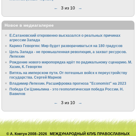
←
3 из 10
→
Новое в медиагалерее
Е.Сатановский откровенно высказался о реальных причинах
агрессии Запада
Каринэ Геворгян: Мир будет разворачиваться на 180 градусов
Цель Запада - не промышленная революция, а захват ресурсов.
Лепехин
Рождение нового миропорядка идёт по радикальному сценарию. М.
Хазин, К. Геворгян
Витязь на имперском пути. От потешных войск к переустройству
государства. Сергей Марнов
Владимир Лепехин. Расшифровка прогноза "Economist" на 2023
Победа Си Цзиньпина - это геополитическая победа России. Н.
Вавилов
←
3 из 10
→
© А. Ковтун 2008–2026 МЕЖДУНАРОДНЫЙ КЛУБ ПРАВОСЛАВНЫХ