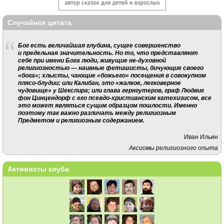
Случайная цитата
Бог есть величайшая глубина, сущее совершенство
и предельная значительность. Но то, что представляют
себе при имени Бога люди, живущие не-духовной
религиозностью — наивные фетишисты, бичующие своего
«бога»; хлысты, чающие «божьего» посещения в совокупном
плясо-блудии; или Калибан, это «жалкое, легковерное
чудовище» у Шекспира; или глава гернгутеров, граф Людвиг
фон Цинцендорф с его псевдо-христианским катехизисом, все
это может являться сущим образцом пошлости. Именно
поэтому так важно различать между религиозным
Предметом и религиозным содержанием.
Иван Ильин
Аксиомы религиозного опыта
Активисты клуба