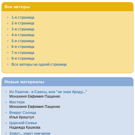
Все авторы
1-я страница
2-я страница
3-я страница
4-я страница
5-я страница
6-я страница
7-я страница
8-я страница
Все авторы на одной странице
Новые материалы
Из Павлов - в Савлы, или "не зная броду..."
Монахиня Евфимия Пащенко
Мастера
Монахиня Евфимия Пащенко
Вокруг Солнца
Илья Криштул
Царской Семье
Надежда Кушкова
Зовут... зовут они меня