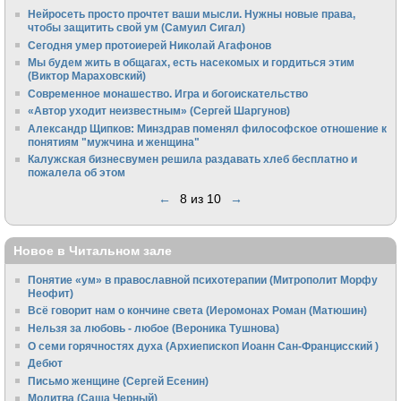
Нейросеть просто прочтет ваши мысли. Нужны новые права,
чтобы защитить свой ум (Самуил Сигал)
Сегодня умер протоиерей Николай Агафонов
Мы будем жить в общагах, есть насекомых и гордиться этим
(Виктор Мараховский)
Cовременное монашество. Игра и богоискательство
«Автор уходит неизвестным» (Сергей Шаргунов)
Александр Щипков: Минздрав поменял философское отношение к
понятиям "мужчина и женщина"
Калужская бизнесвумен решила раздавать хлеб бесплатно и
пожалела об этом
←
8 из 10
→
Новое в Читальном зале
Понятие «ум» в православной психотерапии (Митрополит Морфу
Неофит)
Всё говорит нам о кончине света (Иеромонах Роман (Матюшин)
Нельзя за любовь - любое (Вероника Тушнова)
О семи горячностях духа (Архиепископ Иоанн Сан-Францисский )
Дебют
Письмо женщине (Сергей Есенин)
Молитва (Саша Черный)