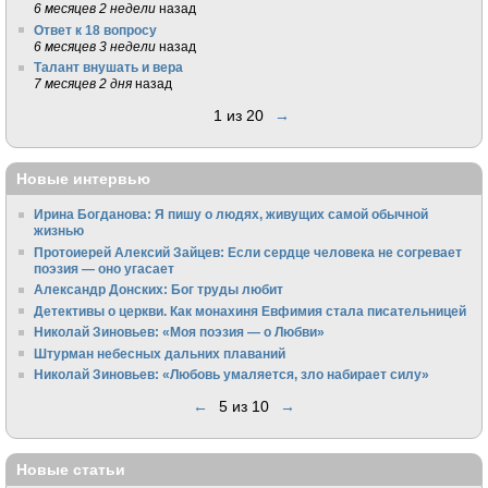
6 месяцев 2 недели
назад
Ответ к 18 вопросу
6 месяцев 3 недели
назад
Талант внушать и вера
7 месяцев 2 дня
назад
1 из 20
→
Новые интервью
Ирина Богданова: Я пишу о людях, живущих самой обычной
жизнью
Протоиерей Алексий Зайцев: Если сердце человека не согревает
поэзия — оно угасает
Александр Донских: Бог труды любит
Детективы о церкви. Как монахиня Евфимия стала писательницей
Николай Зиновьев: «Моя поэзия — о Любви»
Штурман небесных дальних плаваний
Николай Зиновьев: «Любовь умаляется, зло набирает силу»
←
5 из 10
→
Новые статьи