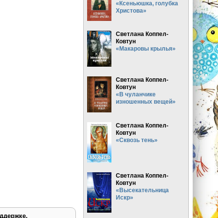
«Ксеньюшка, голубка
Христова»
Светлана Коппел-
Ковтун
«Макаровы крылья»
Светлана Коппел-
Ковтун
«В чуланчике
изношенных вещей»
Светлана Коппел-
Ковтун
«Сквозь тень»
Светлана Коппел-
Ковтун
«Высекательница
Искр»
ддержке.