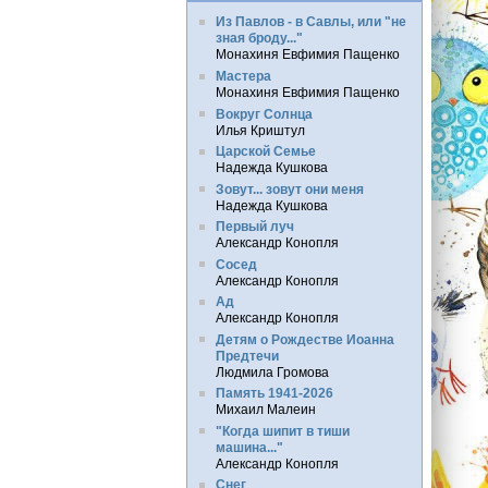
Из Павлов - в Савлы, или "не
зная броду..."
Монахиня Евфимия Пащенко
Мастера
Монахиня Евфимия Пащенко
Вокруг Солнца
Илья Криштул
Царской Семье
Надежда Кушкова
Зовут... зовут они меня
Надежда Кушкова
Первый луч
Александр Конопля
Сосед
Александр Конопля
Ад
Александр Конопля
Детям о Рождестве Иоанна
Предтечи
Людмила Громова
Память 1941-2026
Михаил Малеин
"Когда шипит в тиши
машина..."
Александр Конопля
Снег