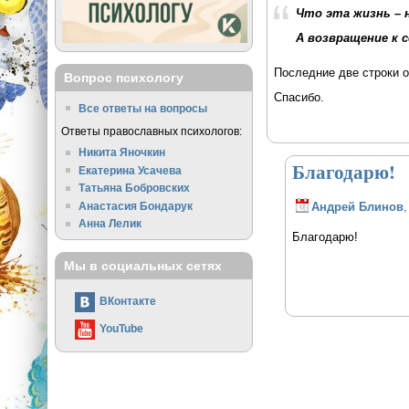
Что эта жизнь – н
А возвращение к с
Последние две строки 
Вопрос психологу
Спасибо.
Все ответы на вопросы
Ответы православных психологов:
Никита Яночкин
Благодарю!
Екатерина Усачева
Татьяна Бобровских
Анастасия Бондарук
Андрей Блинов
,
Анна Лелик
Благодарю!
Мы в социальных сетях
ВКонтакте
YouTube