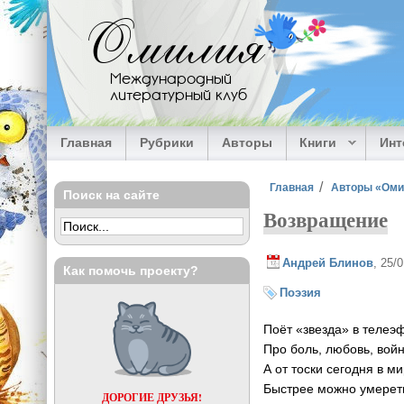
Перейти к основному содержанию
Омилия
Международный
литературный клуб
Главная
Рубрики
Авторы
Книги
Ин
Вы здесь
Главная
Авторы «Ом
Поиск на сайте
Возвращение
Андрей Блинов
, 25/
Как помочь проекту?
Поэзия
Поёт «звезда» в телеэ
Про боль, любовь, войн
А от тоски сегодня в м
Быстрее можно умерет
ДОРОГИЕ ДРУЗЬЯ!