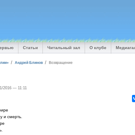
тервью
Статьи
Читальный зал
О клубе
Медиага
илии»
Андрей Блинов
Возвращение
01/2016 — 11:11
фире
у и смерть.
ире
ь.