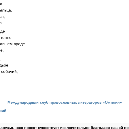
ца
ыльца,
ся,
а.
оде
 тепле
тавшем вроде
е.
,
дьбе,
 собачий,
Международный клуб православных литераторов «Омилия»
рий
 друзья, наш проект существует исключительно благодаря вашей по