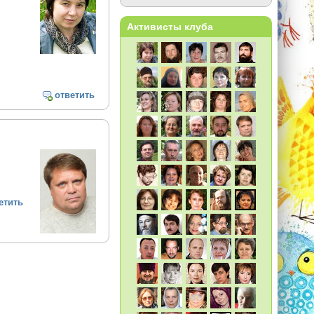
Активисты клуба
ответить
етить