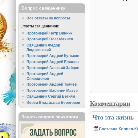
Вопрос священнику
Все ответы на вопросы
Ответы священников:
Протоиерей Пётр Винник
Протоиерей Олег Махнёв
Священник Федор
Людоговский
Протоиерей Андрей Кульков
Протоиерей Андрей Ефанов
Протоиерей Алексий Зайцев
Протоиерей Андрей
Спиридонов
Протоиерей Андрей Ткачёв
Протоиерей Василий Мазур
Священник Сергий Бегиян
Комментарии
Иерей Владислав Береговой
Что эта жизнь 
Задать вопрос психологу
Светлана Коппел-К