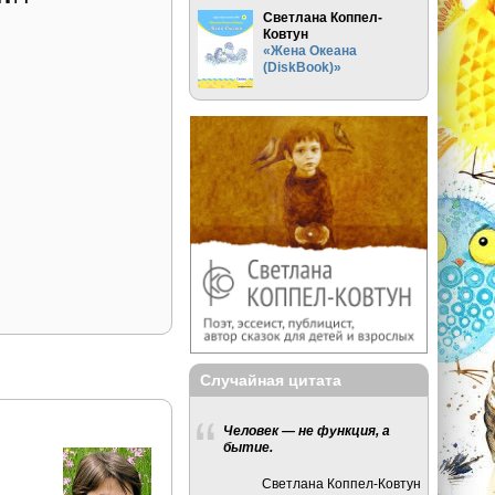
Светлана Коппел-
Ковтун
«Жена Океана
(DiskBook)»
Случайная цитата
Человек — не функция, а
бытие.
Светлана Коппел-Ковтун