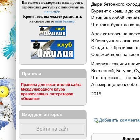
Вы можете поддержать наш проект,
Дыра бетонного колод
перечислив доступную вам сумму на
Буравит с крыш и до кр
наш счёт.
Кроме того, вы можете разместить
И тишина собой клянёт
на своём сайте
наш баннер.
Что так и будет до конц
А так хотелось на восх
В беззвучном ласковом
Сходить к братишке, с
Седьмой воды на кисел
И верить, так или иначе
Вселенной, Богу ли, Су
Правила
Что эта жизнь — не лай
А возвращение к себе.
Правила для посетителей сайта
Международного клуба
2015
православных литераторов
«Омилия»
Вход для авторов
Добавить коммента
Войти на сайт
Дорогие