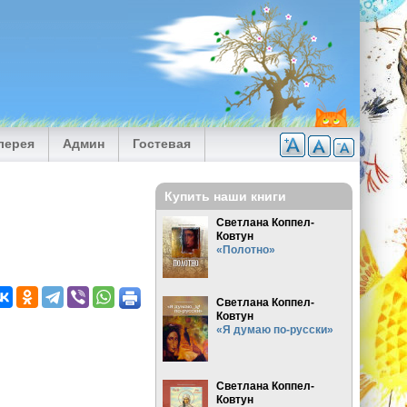
лерея
Админ
Гостевая
Купить наши книги
Светлана Коппел-
Ковтун
«Полотно»
Светлана Коппел-
Ковтун
«Я думаю по-русски»
Светлана Коппел-
Ковтун