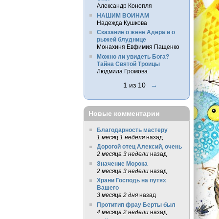
Александр Конопля
НАШИМ ВОИНАМ
Надежда Кушкова
Сказание о жене Адера и о
рыжей блуднице
Монахиня Евфимия Пащенко
Можно ли увидеть Бога?
Тайна Святой Троицы
Людмила Громова
1 из 10
→
Новые комментарии
Благодарность мастеру
1 месяц 1 неделя
назад
Дорогой отец Алексий, очень
2 месяца 3 недели
назад
Значение Морока
2 месяца 3 недели
назад
Храни Господь на путях
Вашего
3 месяца 2 дня
назад
Протитип фрау Берты был
4 месяца 2 недели
назад