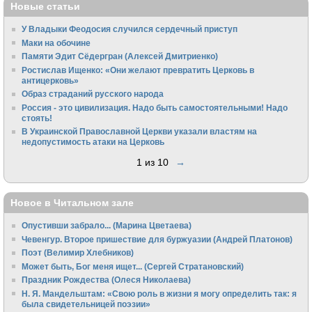
Новые статьи
У Владыки Феодосия случился сердечный приступ
Маки на обочине
Памяти Эдит Сёдергран (Алексей Дмитриенко)
Ростислав Ищенко: «Они желают превратить Церковь в
антицерковь»
Образ страданий русского народа
Россия - это цивилизация. Надо быть самостоятельными! Надо
стоять!
В Украинской Православной Церкви указали властям на
недопустимость атаки на Церковь
1 из 10
→
Новое в Читальном зале
Опустивши забрало... (Марина Цветаева)
Чевенгур. Второе пришествие для буржуазии (Андрей Платонов)
Поэт (Велимир Хлебников)
Может быть, Бог меня ищет... (Сергей Стратановский)
Праздник Рождества (Олеся Николаева)
Н. Я. Мандельштам: «Свою pоль в жизни я могу опpеделить так: я
была свидетельницей поэзии»