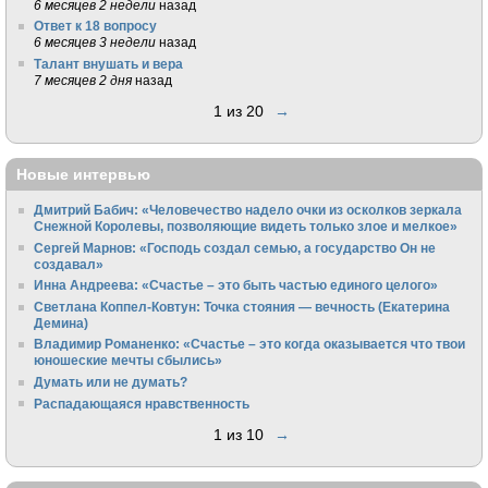
6 месяцев 2 недели
назад
Ответ к 18 вопросу
6 месяцев 3 недели
назад
Талант внушать и вера
7 месяцев 2 дня
назад
1 из 20
→
Новые интервью
Дмитрий Бабич: «Человечество надело очки из осколков зеркала
Снежной Королевы, позволяющие видеть только злое и мелкое»
Сергей Марнов: «Господь создал семью, а государство Он не
создавал»
Инна Андреева: «Счастье – это быть частью единого целого»
Светлана Коппел-Ковтун: Точка стояния — вечность (Екатерина
Демина)
Владимир Романенко: «Счастье – это когда оказывается что твои
юношеские мечты сбылись»
Думать или не думать?
Распадающаяся нравственность
1 из 10
→