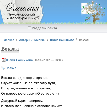
Перейти к основному содержанию
Омилия
Международный
литературный клуб
☰ Разделы сайта
Вы здесь
Главная
Авторы «Омилии»
Юлия Санникова
Вокзал
Вокзал
Юлия Санникова
, 16/09/2012 — 04:03
Поэзия
Вокзал сегодня сер и мрачен,
Стучат колесные по ржавому пути,
И пар вздымается – прозрачен,
От паровозов старых пО ветру летит.
Дежурный курит папиросу,
И сплевывая нервно в сторону, кричит: