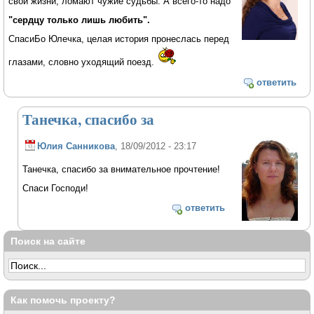
свои жизни, ломают чужие судьбы. А всего-то надо
"сердцу только лишь любить".
СпасиБо Юлечка, целая история пронеслась перед
глазами, словно уходящий поезд.
ответить
Танечка, спасибо за
Юлия Санникова
, 18/09/2012 - 23:17
Танечка, спасибо за внимательное прочтение!
Спаси Господи!
ответить
Поиск на сайте
Как помочь проекту?