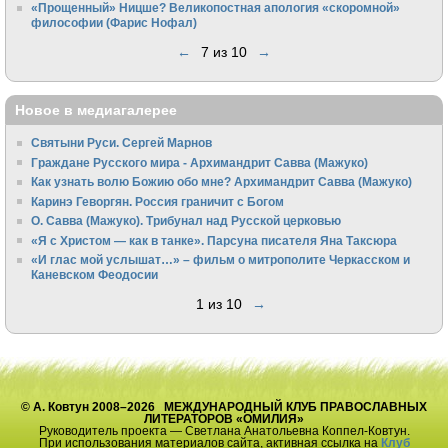
«Прощенный» Ницше? Великопостная апология «скоромной»
философии (Фарис Нофал)
←
7 из 10
→
Новое в медиагалерее
Святыни Руси. Сергей Марнов
Граждане Русского мира - Архимандрит Савва (Мажуко)
Как узнать волю Божию обо мне? Архимандрит Савва (Мажуко)
Каринэ Геворгян. Россия граничит с Богом
О. Савва (Мажуко). Трибунал над Русской церковью
«Я с Христом — как в танке». Парсуна писателя Яна Таксюра
«И глас мой услышат…» – фильм о митрополите Черкасском и
Каневском Феодосии
1 из 10
→
© А. Ковтун 2008–2026 МЕЖДУНАРОДНЫЙ КЛУБ ПРАВОСЛАВНЫХ
ЛИТЕРАТОРОВ «ОМИЛИЯ»
Руководитель проекта — Светлана Анатольевна Коппел-Ковтун.
При использования материалов сайта, активная ссылка на
Клуб