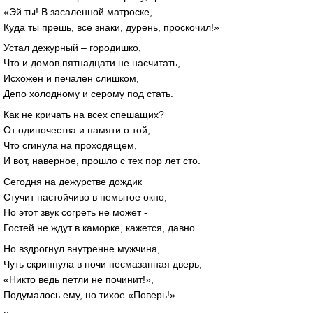
«Эй ты! В засаленной матроске,
Куда ты прешь, все знаки, дурень, проскочил!»
Устал дежурный – городишко,
Что и домов пятнадцати не насчитать,
Исхожен и печален слишком,
Депо холодному и серому под стать.
Как не кричать на всех спешащих?
От одиночества и памяти о той,
Что сгинула на проходящем,
И вот, наверное, прошло с тех пор лет сто.
Сегодня на дежурстве дождик
Стучит настойчиво в немытое окно,
Но этот звук согреть не может -
Гостей не ждут в каморке, кажется, давно.
Но вздрогнул внутренне мужчина,
Чуть скрипнула в ночи несмазанная дверь,
«Никто ведь петли не починит!»,
Подумалось ему, но тихое «Поверь!»