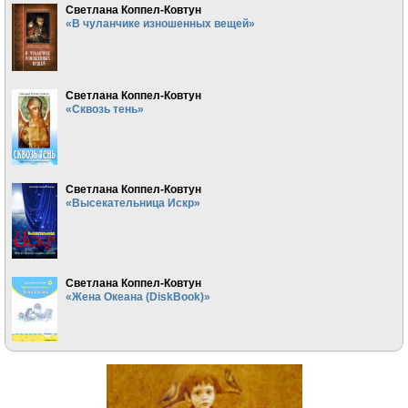
Светлана Коппел-Ковтун
«В чуланчике изношенных вещей»
Светлана Коппел-Ковтун
«Сквозь тень»
Светлана Коппел-Ковтун
«Высекательница Искр»
Светлана Коппел-Ковтун
«Жена Океана (DiskBook)»