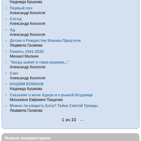
Надежда Кушкова
Первый луч
Александр Конопля
Сосед
Александр Конопля
Ад
Александр Конопля
Детям о Рождестве Иоанна Предтечи
Людмила Громова
Память 1941-2026
Михаил Малеин
"Когда шипит в тиши машина..."
Александр Конопля
Снег
Александр Конопля
НАШИМ ВОИНАМ
Надежда Кушкова
Сказание о жене Адера и о рыжей блуднице
Монахиня Евфимия Пащенко
Можно ли увидеть Бога? Тайна Святой Троицы
Людмила Громова
1 из 10
→
Новые комментарии