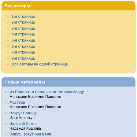
Все авторы
1-я страница
2-я страница
3-я страница
4-я страница
5-я страница
6-я страница
7-я страница
8-я страница
Все авторы на одной странице
Новые материалы
Из Павлов - в Савлы, или "не зная броду..."
Монахиня Евфимия Пащенко
Мастера
Монахиня Евфимия Пащенко
Вокруг Солнца
Илья Криштул
Царской Семье
Надежда Кушкова
Зовут... зовут они меня