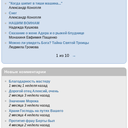
"Когда шипит в тиши машина..."
Александр Конопля
Снег
Александр Конопля
НАШИМ ВОИНАМ
Надежда Кушкова
Сказание о жене Адера и о рыжей блуднице
Монахиня Евфимия Пащенко
Можно ли увидеть Бога? Тайна Святой Троицы
Людмила Громова
1 из 10
→
Новые комментарии
Благодарность мастеру
1 месяц 1 неделя
назад
Дорогой отец Алексий, очень
2 месяца 3 недели
назад
Значение Морока
2 месяца 3 недели
назад
Храни Господь на путях Вашего
2 месяца 4 недели
назад
Протитип фрау Берты был
4 месяца 2 недели
назад