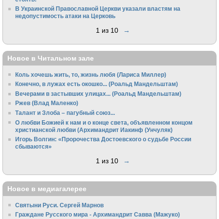
В Украинской Православной Церкви указали властям на
недопустимость атаки на Церковь
1 из 10
→
Новое в Читальном зале
Коль хочешь жить, то, жизнь любя (Лариса Миллер)
Конечно, в лужах есть окошко... (Роальд Мандельштам)
Вечерами в застывших улицах... (Роальд Мандельштам)
Ржев (Влад Маленко)
Талант и Злоба – пагубный союз...
О любви Божией к нам и о конце света, объявленном концом
христианской любви (Архимандрит Иакинф (Унчуляк)
Игорь Волгин: «Пророчества Достоевского о судьбе России
сбываются»
1 из 10
→
Новое в медиагалерее
Святыни Руси. Сергей Марнов
Граждане Русского мира - Архимандрит Савва (Мажуко)