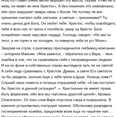
Апостол Павел очень метко выразил эту мысль, сказав: «Уже не я
живу, но живет во мне Христос». А без покаяния это невозможно,
ибо грех нарушает живую связь с Богом. Не потому ли все
грешники считают себя святыми, а святые – грешниками? Ты
очень ценна для Бога, Он любит тебя. Христос, чтобы освободить
тебя и всех нас от греха и погибели, умер на Кресте. Бога
оскорбляет наше черствое сердце. Господь говорит: «Но как ты
тепл, а не горяч и не холоден, то извергну тебя из уст Моих».
Заерзав на стуле, к разговору присоединился любимец компании
– алтарник Максим: «Мне кажется, - обратился он к Варе, - твоя
ошибка в том, что ты сравнивала себя с неправедными людьми.
И на их фоне в собственных глазах выглядела чуть ли не святой.
А себя надо сравнивать с Христом. Думаю, в свете Его святости
ты бы увидела, сколько еще у тебя грязи в душе. Хочешь совет?
Слушай свою совесть и почаще спрашивай себя: «А как поступил
бы Христос в данной ситуации?..». Христианин не имеет права
быть фарисеем, ибо все мы «куплены дорогой ценой», Кровью
Спасителя». От этих слов Варя опустила глаза и покраснела. В
комнате установилась гнетущая тишина. Обстановку разрядила
гостеприимная хозяйка, предложив всем еще по чашечке чая…