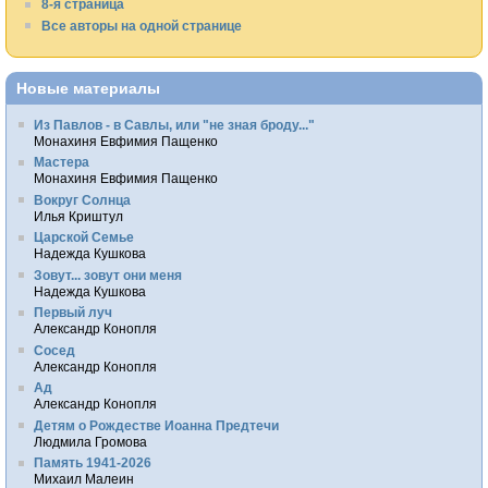
8-я страница
Все авторы на одной странице
Новые материалы
Из Павлов - в Савлы, или "не зная броду..."
Монахиня Евфимия Пащенко
Мастера
Монахиня Евфимия Пащенко
Вокруг Солнца
Илья Криштул
Царской Семье
Надежда Кушкова
Зовут... зовут они меня
Надежда Кушкова
Первый луч
Александр Конопля
Сосед
Александр Конопля
Ад
Александр Конопля
Детям о Рождестве Иоанна Предтечи
Людмила Громова
Память 1941-2026
Михаил Малеин