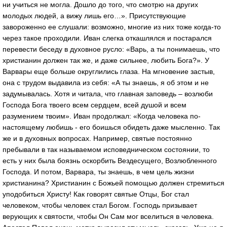
ни учиться не могла. Дошло до того, что смотрю на других
молодых людей, а вижу лишь его…». Присутствующие
завороженно ее слушали: возможно, многие из них тоже когда-то
через такое проходили. Иван слегка откашлялся и постарался
перевести беседу в духовное русло: «Варь, а ты понимаешь, что
христианин должен так же, и даже сильнее, любить Бога?». У
Варвары еще больше округлились глаза. На мгновение застыв,
она с трудом выдавила из себя: «А ты знаешь, я об этом и не
задумывалась. Хотя и читала, что главная заповедь – возлюби
Господа Бога твоего всем сердцем, всей душой и всем
разумением твоим». Иван продолжал: «Когда человека по-
настоящему любишь - его боишься обидеть даже мысленно. Так
же и в духовных вопросах. Например, святые постоянно
пребывали в так называемом исповедническом состоянии, то
есть у них была боязнь оскорбить Вездесущего, Возлюбленного
Господа. И потом, Варвара, ты знаешь, в чем цель жизни
христианина? Христианин с Божьей помощью должен стремиться
уподобиться Христу! Как говорят святые Отцы, Бог стал
человеком, чтобы человек стал Богом. Господь призывает
верующих к святости, чтобы Он Сам мог вселиться в человека.