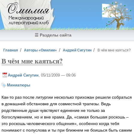
Перейти к основному содержанию
Омилия
Международный
литературный клуб
☰ Разделы сайта
Вы здесь
Главная
Авторы «Омилии»
Андрей Сигутин
В чём мне каяться?
В чём мне каяться?
Андрей Сигутин
, 05/11/2009 — 09:06
Миниатюры
Как-то раз после литургии несколько прихожан решили собраться
в домашней обстановке для совместной трапезы. Ведь
родственные души чувствуют единение не только за
богослужением, но и вне храма. Да, «самая большая роскошь –
это роскошь человеческого общения», особенно когда тебя
понимают с полуслова и ты при ближнем не боишься быть самим