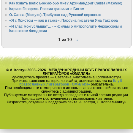
Как узнать волю Божию обо мне? Архимандрит Савва (Мажуко)
Каринэ Геворгян. Россия граничит с Богом
О. Савва (Мажуко). Трибунал над Русской церковью
«Я с Христом — как в танке». Парсуна писателя Яна Таксюра
«И глас мой услышат…» – фильм о митрополите Черкасском и
Каневском Феодосии
1 из 10
→
© А. Ковтун 2008–2026 МЕЖДУНАРОДНЫЙ КЛУБ ПРАВОСЛАВНЫХ
ЛИТЕРАТОРОВ «ОМИЛИЯ»
Руководитель проекта — Светлана Анатольевна Коппел-Ковтун.
При использования материалов сайта, активная ссылка на
Клуб
православных литераторов «ОМИЛИЯ»
обязательна.
При необходимости коммерческого использования текстов обязательно
свяжитесь с администрацией.
Публикуемые материалы не всегда совпадают с точкой зрения редакции.
Приглашаем к сотрудничеству православных авторов.
Разработка, создание и поддержка сайта: А. Ковтун, С. Коппел-Ковтун