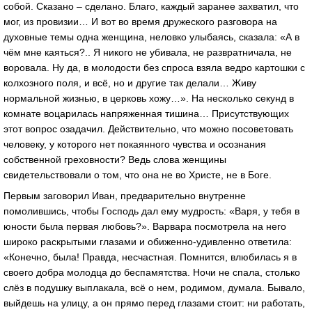
собой. Сказано – сделано. Благо, каждый заранее захватил, что
мог, из провизии… И вот во время дружеского разговора на
духовные темы одна женщина, неловко улыбаясь, сказала: «А в
чём мне каяться?.. Я никого не убивала, не развратничала, не
воровала. Ну да, в молодости без спроса взяла ведро картошки с
колхозного поля, и всё, но и другие так делали… Живу
нормальной жизнью, в церковь хожу…». На несколько секунд в
комнате воцарилась напряженная тишина… Присутствующих
этот вопрос озадачил. Действительно, что можно посоветовать
человеку, у которого нет покаянного чувства и осознания
собственной греховности? Ведь слова женщины
свидетельствовали о том, что она не во Христе, не в Боге.
Первым заговорил Иван, предварительно внутренне
помолившись, чтобы Господь дал ему мудрость: «Варя, у тебя в
юности была первая любовь?». Варвара посмотрела на него
широко раскрытыми глазами и обиженно-удивленно ответила:
«Конечно, была! Правда, несчастная. Помнится, влюбилась я в
своего добра молодца до беспамятства. Ночи не спала, столько
слёз в подушку выплакала, всё о нем, родимом, думала. Бывало,
выйдешь на улицу, а он прямо перед глазами стоит: ни работать,