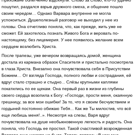
Прихожане облегченно вздохнули. Слово за слово, кто-то удачно
пошутил, раздался взрыв дружного смеха, и общение пошло
своим чередом… Однако Варвара внутренне не могла
успокоиться. Душеполезный разговор не выходил у нее из
головы. Она отчетливо поняла, что, как прежде, жить уже не
сможет. Ей захотелось познать Живого Бога и веровать по-
настоящему, без лицемерия. У нее появилось желание всем
сердцем возлюбить Христа.
После трапезы, уже вечером возвращаясь домой, женщина
достала из кармана образок Спасителя и пристально посмотрела
в глаза Христа. Внезапно она почувствовала себя в Присутствии
Божием… От взгляда Господа, полного любви и сострадания, ей
вдруг стало страшно и стыдно... Слёзы крупными каплями
покатились по ее щекам. Она первый раз в жизни из глубины
своего сердца возопила к Богу: «Господи, прости меня, окаянную
грешницу, за все мои ошибки! За то, что я своим бесчувствием и
гордыней постоянно обижаю Тебя... Как же Ты милостив, что всё
еще любишь меня!..». Несмотря на слезы, Варя вдруг
почувствовала на душе необыкновенную легкость и радость. Она
поняла, что Господь ее простил. Такой счастливой возрожденная