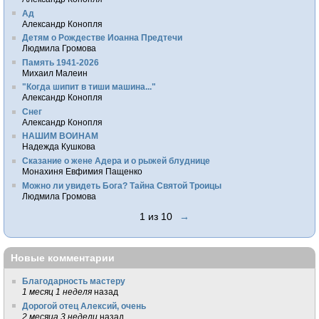
Ад
Александр Конопля
Детям о Рождестве Иоанна Предтечи
Людмила Громова
Память 1941-2026
Михаил Малеин
"Когда шипит в тиши машина..."
Александр Конопля
Снег
Александр Конопля
НАШИМ ВОИНАМ
Надежда Кушкова
Сказание о жене Адера и о рыжей блуднице
Монахиня Евфимия Пащенко
Можно ли увидеть Бога? Тайна Святой Троицы
Людмила Громова
1 из 10
→
Новые комментарии
Благодарность мастеру
1 месяц 1 неделя
назад
Дорогой отец Алексий, очень
2 месяца 3 недели
назад