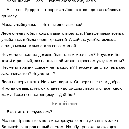
— Леон значит — лев — как-то сказала ему мама.
— Я — лев! Рррррр — прорычал Леон в ответ, делая забавную
гримасу.
Мама улыбнулась — Нет, ты еще львенок!
Леон очень любил, когда мама улыбалась. Раньше мама всегда
улыбалась и была очень красивой. А сейчас улыбка исчезла
с лица мамы. Мама стала совсем иной.
Неужели спасение должно быть таким мрачным? Неужели Бог
такой страшный, как на пыльной иконе в красном углу комнаты?
Неужели в жизни совсем нет радости? Неужели детство так рано
заканчивается? Неужели…?
Леон не верит в это. Не хочет верить. Он верит в свет и добро.
И когда он вырастет, он станет настоящим львом и спасет свою
маму. Тоже по-настоящему… Дай Бог!
Белый снег
— Яков, что-то случилось?
Молчит. Пришел ко мне в мастерскую, сел на диван и молчит.
Большой, запорошенный снегом. На лбу тревожная складка.