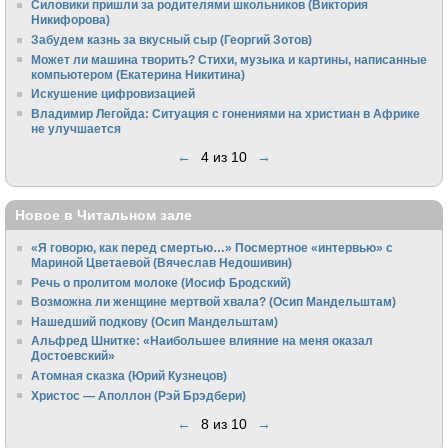
Силовики пришли за родителями школьников (Виктория
Никифорова)
Забудем казнь за вкусный сыр (Георгий Зотов)
Может ли машина творить? Стихи, музыка и картины, написанные
компьютером (Екатерина Никитина)
Искушение цифровизацией
Владимир Легойда: Ситуация с гонениями на христиан в Африке
не улучшается
←
4 из 10
→
Новое в Читальном зале
«Я говорю, как перед смертью…» Посмертное «интервью» с
Мариной Цветаевой (Вячеслав Недошивин)
Речь о пролитом молоке (Иосиф Бродский)
Возможна ли женщине мертвой хвала? (Осип Мандельштам)
Нашедший подкову (Осип Мандельштам)
Альфред Шнитке: «Наибольшее влияние на меня оказал
Достоевский»
Атомная сказка (Юрий Кузнецов)
Христос — Аполлон (Рэй Брэдбери)
←
8 из 10
→