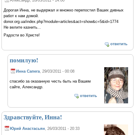
Александр
, 28/03/2011 - 14:00
Дорогая Инна, не выдержал и множко перепостил Ваших дивных
работ к нам домой.
donor.org.ua/index.php?module=articles&act=show&c=5&id=1774
Не велите казнить...
Радости во Христе!
ответить
помилую!
Инна Сапега
, 29/03/2011 - 00:08
спасибо за оказанную честь быть на Вашем
сайте, Александр.
ответить
Здравствуйте, Инна!
Юрий Анастасьян
, 26/03/2011 - 20:33