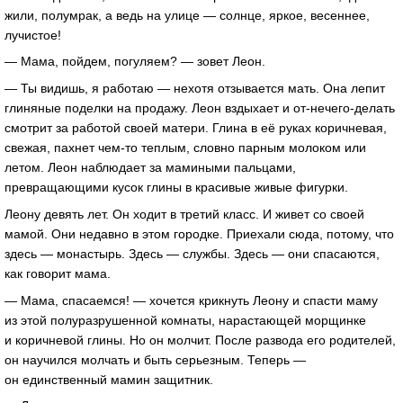
жили, полумрак, а ведь на улице — солнце, яркое, весеннее,
лучистое!
— Мама, пойдем, погуляем? — зовет Леон.
— Ты видишь, я работаю — нехотя отзывается мать. Она лепит
глиняные поделки на продажу. Леон вздыхает и от-нечего-делать
смотрит за работой своей матери. Глина в её руках коричневая,
свежая, пахнет чем-то теплым, словно парным молоком или
летом. Леон наблюдает за мамиными пальцами,
превращающими кусок глины в красивые живые фигурки.
Леону девять лет. Он ходит в третий класс. И живет со своей
мамой. Они недавно в этом городке. Приехали сюда, потому, что
здесь — монастырь. Здесь — службы. Здесь — они спасаются,
как говорит мама.
— Мама, спасаемся! — хочется крикнуть Леону и спасти маму
из этой полуразрушенной комнаты, нарастающей морщинке
и коричневой глины. Но он молчит. После развода его родителей,
он научился молчать и быть серьезным. Теперь —
он единственный мамин защитник.