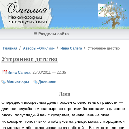
Перейти к основному содержанию
Омилия
Международный
литературный клуб
☰ Разделы сайта
Вы здесь
Главная
Авторы «Омилии»
Инна Сапега
Утерянное детство
Утерянное детство
Инна Сапега
, 25/03/2011 — 22:35
Миниатюры
Дневники
Леон
Очередной воскресный день прошел словно тень от радости —
длинная служба в монастыре со строгими батюшками в длинных
рясах, полусладкий чай с сухарями, занавешенные окна
их коморки, топот чьих-то каблуков на улице, мама с морщинкой
на молодом лбе, склонившаяся за работой… В комнате, где они