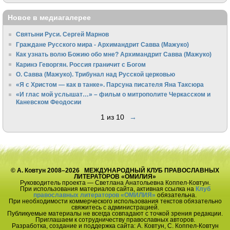
Новое в медиагалерее
Святыни Руси. Сергей Марнов
Граждане Русского мира - Архимандрит Савва (Мажуко)
Как узнать волю Божию обо мне? Архимандрит Савва (Мажуко)
Каринэ Геворгян. Россия граничит с Богом
О. Савва (Мажуко). Трибунал над Русской церковью
«Я с Христом — как в танке». Парсуна писателя Яна Таксюра
«И глас мой услышат…» – фильм о митрополите Черкасском и
Каневском Феодосии
1 из 10
→
© А. Ковтун 2008–2026 МЕЖДУНАРОДНЫЙ КЛУБ ПРАВОСЛАВНЫХ
ЛИТЕРАТОРОВ «ОМИЛИЯ»
Руководитель проекта — Светлана Анатольевна Коппел-Ковтун.
При использования материалов сайта, активная ссылка на
Клуб
православных литераторов «ОМИЛИЯ»
обязательна.
При необходимости коммерческого использования текстов обязательно
свяжитесь с администрацией.
Публикуемые материалы не всегда совпадают с точкой зрения редакции.
Приглашаем к сотрудничеству православных авторов.
Разработка, создание и поддержка сайта: А. Ковтун, С. Коппел-Ковтун