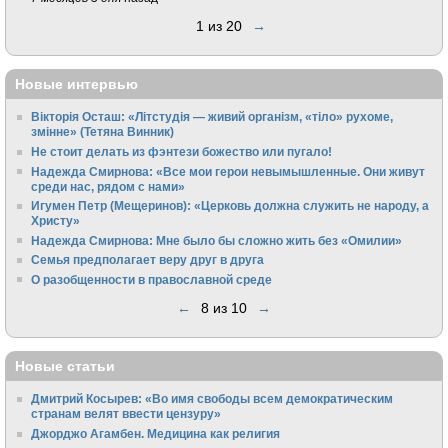
1 из 20
→
Новые интервью
Вікторія Осташ: «Літстудія — живий організм, «тіло» рухоме,
змінне» (Тетяна Винник)
Не стоит делать из фэнтези божество или пугало!
Надежда Смирнова: «Все мои герои невымышленные. Они живут
среди нас, рядом с нами»
Игумен Петр (Мещеринов): «Церковь должна служить не народу, а
Христу»
Надежда Смирнова: Мне было бы сложно жить без «Омилии»
Семья предполагает веру друг в друга
О разобщенности в православной среде
←
8 из 10
→
Новые статьи
Дмитрий Косырев: «Во имя свободы всем демократическим
странам велят ввести цензуру»
Джорджо Агамбен. Медицина как религия