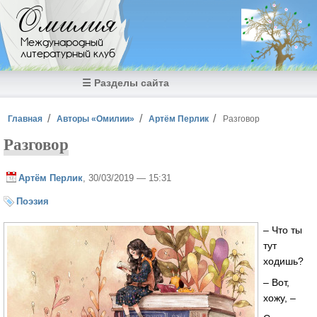
Перейти к основному содержанию
Омилия
Международный
литературный клуб
☰ Разделы сайта
Вы здесь
Главная
Авторы «Омилии»
Артём Перлик
Разговор
Разговор
Артём Перлик
, 30/03/2019 — 15:31
Поэзия
– Что ты
тут
ходишь?
– Вот,
хожу, –