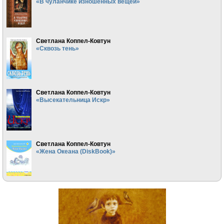
«В чуланчике изношенных вещей»
Светлана Коппел-Ковтун
«Сквозь тень»
Светлана Коппел-Ковтун
«Высекательница Искр»
Светлана Коппел-Ковтун
«Жена Океана (DiskBook)»