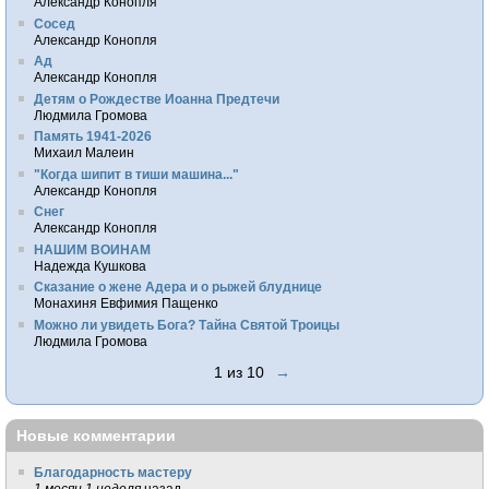
Александр Конопля
Сосед
Александр Конопля
Ад
Александр Конопля
Детям о Рождестве Иоанна Предтечи
Людмила Громова
Память 1941-2026
Михаил Малеин
"Когда шипит в тиши машина..."
Александр Конопля
Снег
Александр Конопля
НАШИМ ВОИНАМ
Надежда Кушкова
Сказание о жене Адера и о рыжей блуднице
Монахиня Евфимия Пащенко
Можно ли увидеть Бога? Тайна Святой Троицы
Людмила Громова
1 из 10
→
Новые комментарии
Благодарность мастеру
1 месяц 1 неделя
назад