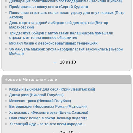
Декларация политического постмодернизма (Василий Щипков)
Приближаясь к концу света (Сергей Худиев)
Появление «третьего пола» несет угрозу для двух первых (Петр
Акопов)
День жертв западной либеральной демократии (Виктор
Мараховский)
Три десятка бойцов с автоматами Калашникова помешали
отрезать от тепла военное общежитие
Михаил Хазин о левоконсервативных тенденциях
Эммануэль Макрон: эпоха народовластия закончилась (Тьерри
Мейсан)
←
10 из 10
Новое в Читальном зале
Каждый выбирает для себя (Юрий Левитанский)
Дикая роза (Николай Голубош)
Межевая тропа (Николай Голубош)
Ветеринария (Иеромонах Роман (Матюшин)
Художник с яблоком в руке (Елена Самкова)
Наш класс пошёл в поход. Кошмар педагога
Я санкций жду – за то, что всем народом...
←
2 из 10
→