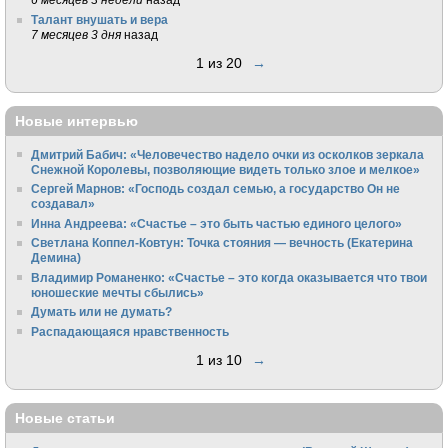
Талант внушать и вера
7 месяцев 3 дня
назад
1 из 20
→
Новые интервью
Дмитрий Бабич: «Человечество надело очки из осколков зеркала
Снежной Королевы, позволяющие видеть только злое и мелкое»
Сергей Марнов: «Господь создал семью, а государство Он не
создавал»
Инна Андреева: «Счастье – это быть частью единого целого»
Светлана Коппел-Ковтун: Точка стояния — вечность (Екатерина
Демина)
Владимир Романенко: «Счастье – это когда оказывается что твои
юношеские мечты сбылись»
Думать или не думать?
Распадающаяся нравственность
1 из 10
→
Новые статьи