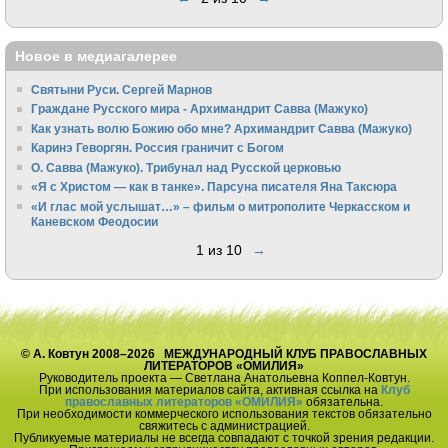
Новое в медиагалерее
Святыни Руси. Сергей Марнов
Граждане Русского мира - Архимандрит Савва (Мажуко)
Как узнать волю Божию обо мне? Архимандрит Савва (Мажуко)
Каринэ Геворгян. Россия граничит с Богом
О. Савва (Мажуко). Трибунал над Русской церковью
«Я с Христом — как в танке». Парсуна писателя Яна Таксюра
«И глас мой услышат…» – фильм о митрополите Черкасском и
Каневском Феодосии
1 из 10
→
© А. Ковтун 2008–2026 МЕЖДУНАРОДНЫЙ КЛУБ ПРАВОСЛАВНЫХ
ЛИТЕРАТОРОВ «ОМИЛИЯ»
Руководитель проекта — Светлана Анатольевна Коппел-Ковтун.
При использования материалов сайта, активная ссылка на
Клуб
православных литераторов «ОМИЛИЯ»
обязательна.
При необходимости коммерческого использования текстов обязательно
свяжитесь с администрацией.
Публикуемые материалы не всегда совпадают с точкой зрения редакции.