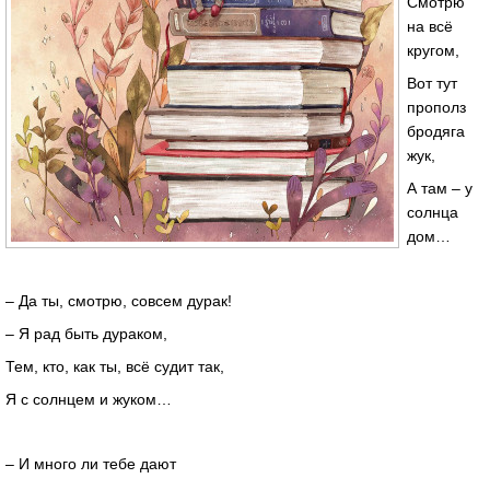
Смотрю
на всё
кругом,
Вот тут
прополз
бродяга
жук,
А там – у
солнца
дом…
– Да ты, смотрю, совсем дурак!
– Я рад быть дураком,
Тем, кто, как ты, всё судит так,
Я с солнцем и жуком…
– И много ли тебе дают