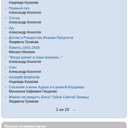
Надежда Кушкова
Первый луч
Александр Конопля
Сосед
Александр Конопля
Ад
Александр Конопля
Детям о Рождестве Иоанна Предтечи
Людмила Громова
Память 1941-2026
Михаил Малеин
"Когда шипит в тиши машина..."
Александр Конопля
Снег
Александр Конопля
НАШИМ ВОИНАМ
Надежда Кушкова
Сказание о жене Адера и о рыжей блуднице
Монахиня Евфимия Пащенко
Можно ли увидеть Бога? Тайна Святой Троицы
Людмила Громова
1 из 10
→
Новые комментарии