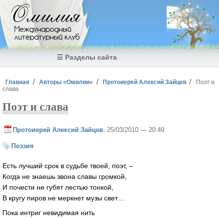
Перейти к основному содержанию
Омилия
Международный
литературный клуб
☰ Разделы сайта
Вы здесь
Главная
Авторы «Омилии»
Протоиерей Алексий Зайцев
Поэт и
слава
Поэт и слава
Протоиерей Алексий Зайцев
, 25/03/2010 — 20:49
Поэзия
Есть лучший срок в судьбе твоей, поэт, –
Когда не знаешь звона славы громкой,
И почести не губят лестью тонкой,
В кругу пиров не меркнет музы свет…
Пока интриг невидимая нить