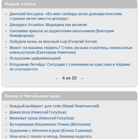
Новые статьи
Дмитрий Косырев: «Во имя свободы всем демократическим
странам велят ввести цензуру»
Джорджо Агамбен. Медицина как религия
Силовики пришли за родителями школьников (Виктория
Никифорова)
Забудем казнь за вкусный сыр (Георгий Зотов)
Может ли машина творить? Стихи, музыка и картины, написанные
компьютером (Екатерина Никитина)
Искушение цифровизацией
Владимир Легойда: Ситуация с гонениями на христиан в Африке
не улучшается
←
4 из 10
→
Новое в Читальном зале
Каждый выбирает для себя (Юрий Левитанский)
Дикая роза (Николай Голубош)
Межевая тропа (Николай Голубош)
Ветеринария (Иеромонах Роман (Матюшин)
Художник с яблоком в руке (Елена Самкова)
Наш класс пошёл в поход. Кошмар педагога