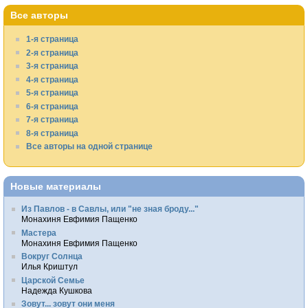
Все авторы
1-я страница
2-я страница
3-я страница
4-я страница
5-я страница
6-я страница
7-я страница
8-я страница
Все авторы на одной странице
Новые материалы
Из Павлов - в Савлы, или "не зная броду..."
Монахиня Евфимия Пащенко
Мастера
Монахиня Евфимия Пащенко
Вокруг Солнца
Илья Криштул
Царской Семье
Надежда Кушкова
Зовут... зовут они меня