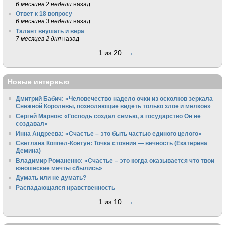
6 месяцев 2 недели
назад
Ответ к 18 вопросу
6 месяцев 3 недели
назад
Талант внушать и вера
7 месяцев 2 дня
назад
1 из 20
→
Новые интервью
Дмитрий Бабич: «Человечество надело очки из осколков зеркала
Снежной Королевы, позволяющие видеть только злое и мелкое»
Сергей Марнов: «Господь создал семью, а государство Он не
создавал»
Инна Андреева: «Счастье – это быть частью единого целого»
Светлана Коппел-Ковтун: Точка стояния — вечность (Екатерина
Демина)
Владимир Романенко: «Счастье – это когда оказывается что твои
юношеские мечты сбылись»
Думать или не думать?
Распадающаяся нравственность
1 из 10
→