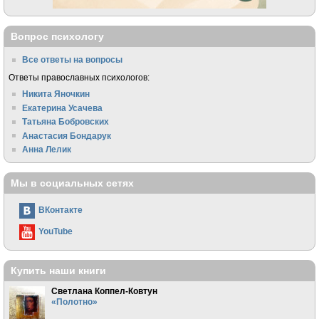
Вопрос психологу
Все ответы на вопросы
Ответы православных психологов:
Никита Яночкин
Екатерина Усачева
Татьяна Бобровских
Анастасия Бондарук
Анна Лелик
Мы в социальных сетях
ВКонтакте
YouTube
Купить наши книги
Светлана Коппел-Ковтун
«Полотно»