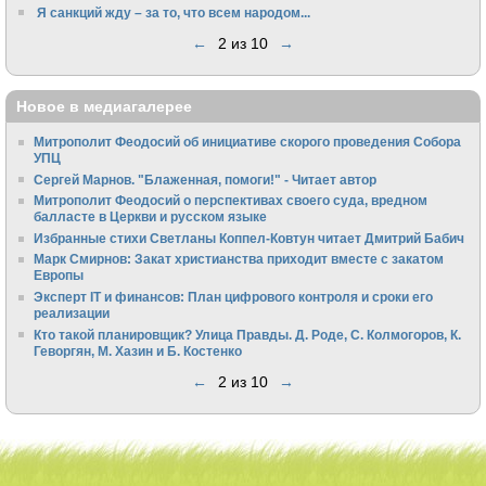
Я санкций жду – за то, что всем народом...
←
2 из 10
→
Новое в медиагалерее
Митрополит Феодосий об инициативе скорого проведения Собора
УПЦ
Сергей Марнов. "Блаженная, помоги!" - Читает автор
Митрополит Феодосий о перспективах своего суда, вредном
балласте в Церкви и русском языке
Избранные стихи Светланы Коппел-Ковтун читает Дмитрий Бабич
Марк Смирнов: Закат христианства приходит вместе с закатом
Европы
Эксперт IT и финансов: План цифрового контроля и сроки его
реализации
Кто такой планировщик? Улица Правды. Д. Роде, С. Колмогоров, К.
Геворгян, М. Хазин и Б. Костенко
←
2 из 10
→