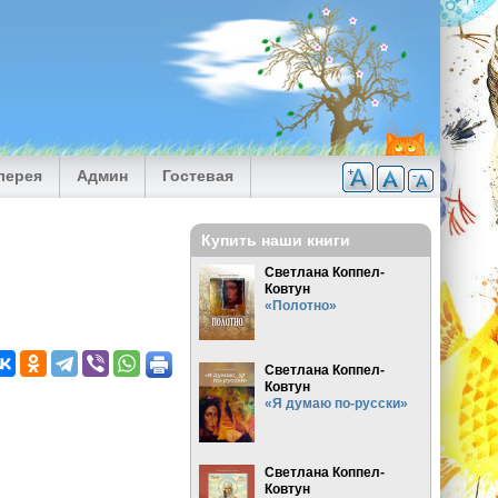
лерея
Админ
Гостевая
Купить наши книги
Светлана Коппел-
Ковтун
«Полотно»
Светлана Коппел-
Ковтун
«Я думаю по-русски»
Светлана Коппел-
Ковтун