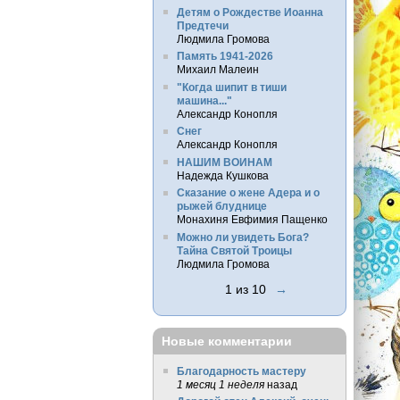
Детям о Рождестве Иоанна
Предтечи
Людмила Громова
Память 1941-2026
Михаил Малеин
"Когда шипит в тиши
машина..."
Александр Конопля
Снег
Александр Конопля
НАШИМ ВОИНАМ
Надежда Кушкова
Сказание о жене Адера и о
рыжей блуднице
Монахиня Евфимия Пащенко
Можно ли увидеть Бога?
Тайна Святой Троицы
Людмила Громова
1 из 10
→
Новые комментарии
Благодарность мастеру
1 месяц 1 неделя
назад