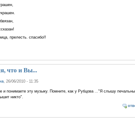
рашен,
крашен.
вязан,
казан!
сть. спасибо!!
, что и Вы...
на
, 26/06/2010 - 11:35
е и понимаете эту музыку. Помните, как у Рубцова ..."Я слышу печальн
лышит никто".
отв