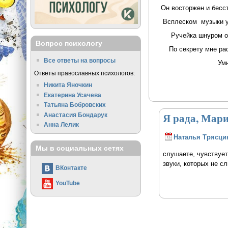
Он восторжен и бесст
Всплеском музыки у
Ручейка шнуром об
Вопрос психологу
По секрету мне расс
Все ответы на вопросы
Умница, преле
Ответы православных психологов:
Никита Яночкин
Екатерина Усачева
Татьяна Бобровских
Я рада, Мария
Анастасия Бондарук
Анна Лелик
Наталья Трясци
Мы в социальных сетях
слушаете, чувствует
звуки, которых не с
ВКонтакте
YouTube