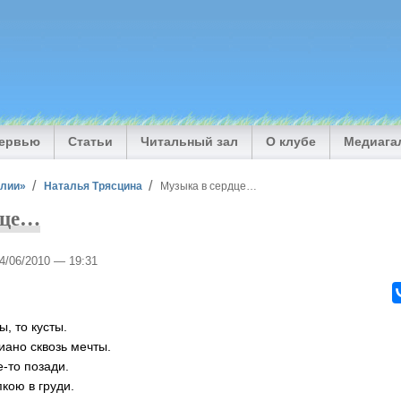
тервью
Статьи
Читальный зал
О клубе
Медиага
илии»
Наталья Трясцина
Музыка в сердце…
дце…
24/06/2010 — 19:31
ы, то кусты.
ано сквозь мечты.
-то позади.
кою в груди.