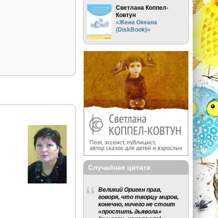
Светлана Коппел-
Ковтун
«Жена Океана
(DiskBook)»
Случайная цитата
Великий Ориген прав,
говоря, что творцу миров,
конечно, ничего не стоит
«простить дьявола»