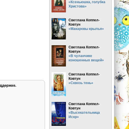
«Ксеньюшка, голубка
Христова»
Светлана Коппел-
Ковтун
«Макаровы крылья»
Светлана Коппел-
Ковтун
«В чуланчике
изношенных вещей»
Светлана Коппел-
Ковтун
«Сквозь тень»
ддержке.
Светлана Коппел-
Ковтун
«Высекательница
Искр»