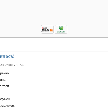
илось!
5/06/2010 - 18:54
транно
ано.
 твой
ружен,
акружен;