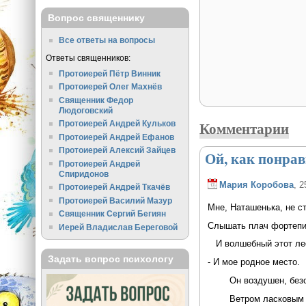
Вопрос священнику
Все ответы на вопросы
Ответы священников:
Протоиерей Пётр Винник
Протоиерей Олег Махнёв
Священник Федор
Людоговский
Комментарии
Протоиерей Андрей Кульков
Протоиерей Андрей Ефанов
Протоиерей Алексий Зайцев
Ой, как понрав
Протоиерей Андрей
Спиридонов
Мария Коробова
, 2
Протоиерей Андрей Ткачёв
Протоиерей Василий Мазур
Мне, Наташенька, не с
Священник Сергий Бегиян
Слышать плач фортепи
Иерей Владислав Береговой
И волшебный этот лес
Задать вопрос психологу
- И мое родное место.
Он воздушен, безо
Ветром ласковым з