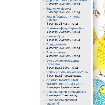
Дорогой отец Алексий, очень
2 месяца 3 недели
назад
Значение Морока
2 месяца 3 недели
назад
Храни Господь на путях
Вашего
3 месяца 23 часа
назад
Протитип фрау Берты был
4 месяца 2 недели
назад
Сейчас будет
4 месяца 2 недели
назад
Продолжение.
4 месяца 3 недели
назад
Впечатления
4 месяца 3 недели
назад
О семье архимандрита
Герасима
5 месяцев 1 день
назад
Почему с эмоциональностью
5 месяцев 2 недели
назад
СВЯТАЯ БЛАЖЕННАЯ
КСЕНИЯ ПЕТЕРБУРГСКАЯ
5 месяцев 3 недели
назад
Поздравление с праздником
6 месяцев 6 дней
назад
Спасибо что прочли и
оценили!