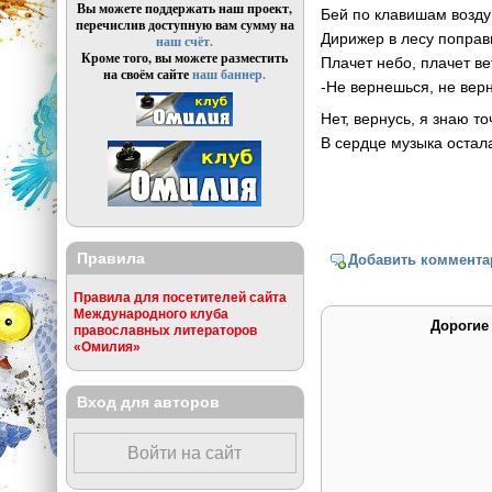
Вы можете поддержать наш проект,
Бей по клавишам возду
перечислив доступную вам сумму на
Дирижер в лесу поправ
наш счёт.
Кроме того, вы можете разместить
Плачет небо, плачет ве
на своём сайте
наш баннер.
-Не вернешься, не вер
Нет, вернусь, я знаю то
В сердце музыка остала
Правила
Добавить коммента
Правила для посетителей сайта
Международного клуба
Дорогие
православных литераторов
«Омилия»
Вход для авторов
Войти на сайт