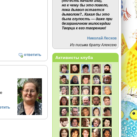
(то есть начало зла),
но к чему бы это повело,
пока дьявол остается
дьяволом?.. Какая бы это
была глупость — даже при
безграничном милосердии
Творца к его творению!
Николай Лесков
Из письма брату Алексею
ответить
Активисты клуба
ые
етить