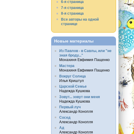
6-я страница
7-я страница
8-я страница
Все авторы на одной
странице
Новые материалы
Из Павлов - в Савлы, или "не
зная броду..."
Монахиня Евфимия Пащенко
Мастера
Монахиня Евфимия Пащенко
Вокруг Солнца
Илья Криштул
Царской Семье
Надежда Кушкова
Зовут... зовут они меня
Надежда Кушкова
Первый луч
Александр Конопля
Сосед
Александр Конопля
Ад
Александр Конопля