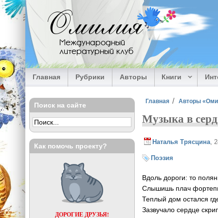
Перейти к основному содержанию
Омилия
Международный
литературный клуб
Главная
Рубрики
Авторы
Книги
Ин
Вы здесь
Главная
Авторы «Ом
Поиск на сайте
Музыка в сер
Наталья Трясцина
, 
Как помочь проекту?
Поэзия
Вдоль дороги: то полян
Слышишь плач фортепи
Теплый дом остался где
Зазвучало сердце скрип
ДОРОГИЕ ДРУЗЬЯ!