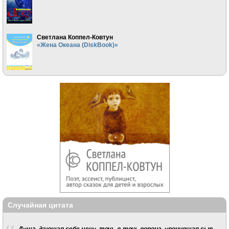
Светлана Коппел-Ковтун
«Жена Океана (DiskBook)»
Случайная цитата
Душа, дающая себе цену, точь-в-точь ворона, уронившая сыр.