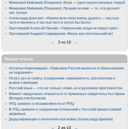
Монахиня Евфимия (Пащенко): Вера — удел мужественных людей
Монахиня Евфимия (Пащенко): Лучшие из книг — те, что делают
нас лучше
Александр Донских: «Нужно всю свою жизнь думать — частью
чего я являюсь и частью чего я хотел бы быть»
Протоиерей Алексий Лисняк: «Творческие люди не пишут книг»
Протоиерей Андрей Спиридонов: Жизнь как поэтический акт
←
3 из 10
→
Новые статьи
Наталья Нарочницкая: «Приговор России вынесен и обжалованию
не подлежит»
Петр I: pro et contra. Сохранение суверенитета, абсолютизм и
рывок к империи
Русский язык — это не только слово, но и духовное пространство
Минюст предложил отказаться от бумажных свидетельств о браке
(Владислав Куликов)
УПЦ заявила о независимости от РПЦ
В УПЦ заявили о сохранении отношений с Русской православной
церковью
Дерусификация и теологическая война (Александр Щипков)
←
2 из 10
→