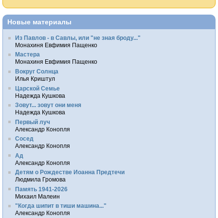
Новые материалы
Из Павлов - в Савлы, или "не зная броду..."
Монахиня Евфимия Пащенко
Мастера
Монахиня Евфимия Пащенко
Вокруг Солнца
Илья Криштул
Царской Семье
Надежда Кушкова
Зовут... зовут они меня
Надежда Кушкова
Первый луч
Александр Конопля
Сосед
Александр Конопля
Ад
Александр Конопля
Детям о Рождестве Иоанна Предтечи
Людмила Громова
Память 1941-2026
Михаил Малеин
"Когда шипит в тиши машина..."
Александр Конопля