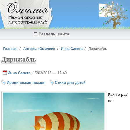
Перейти к основному содержанию
Омилия
Международный
литературный клуб
☰ Разделы сайта
Вы здесь
Главная
Авторы «Омилии»
Инна Сапега
Дирижабль
Дирижабль
Инна Сапега
, 15/03/2013 — 12:49
Ироническая поэзия
Стихи для детей
Как-то раз
на