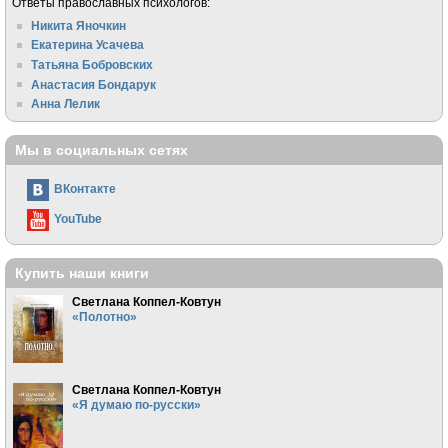
Ответы православных психологов:
Никита Яночкин
Екатерина Усачева
Татьяна Бобровских
Анастасия Бондарук
Анна Лелик
Мы в социальных сетях
ВКонтакте
YouTube
Купить наши книги
Светлана Коппел-Ковтун
«Полотно»
Светлана Коппел-Ковтун
«Я думаю по-русски»