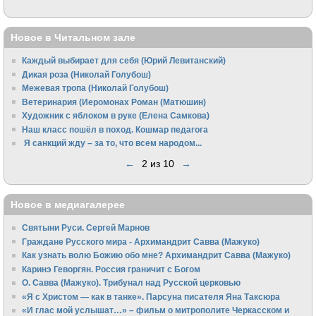
Новое в Читальном зале
Каждый выбирает для себя (Юрий Левитанский)
Дикая роза (Николай Голубош)
Межевая тропа (Николай Голубош)
Ветеринария (Иеромонах Роман (Матюшин)
Художник с яблоком в руке (Елена Самкова)
Наш класс пошёл в поход. Кошмар педагога
Я санкций жду – за то, что всем народом...
←
2 из 10
→
Новое в медиагалерее
Святыни Руси. Сергей Марнов
Граждане Русского мира - Архимандрит Савва (Мажуко)
Как узнать волю Божию обо мне? Архимандрит Савва (Мажуко)
Каринэ Геворгян. Россия граничит с Богом
О. Савва (Мажуко). Трибунал над Русской церковью
«Я с Христом — как в танке». Парсуна писателя Яна Таксюра
«И глас мой услышат…» – фильм о митрополите Черкасском и