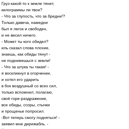
Груз какой-то к земле тянет,
килограммы ли твои?
- Что за глупость, что за бредни!?
Только давеча, намедни
был я легок и свободен,
и не весил ничего.
- Может ты кого обидел?
иль сказал слова плохие,
знаешь, как обиды тянут -
не поднимешься с земли!
- Что за штука ты такая! -
я воскликнул в огорчении,
и хотел его ударить
в бок воздушный со всех сил,
только вспомнил, полагаю,
своё горе-раздражение,
все обиды, ссоры, стычки
и прощенье попросил.
-Вот теперь смогу подняться! -
заявил мне дирижабль. -