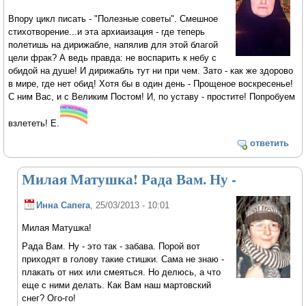
Впору цикл писать - "Полезные советы". Смешное
стихотворение...и эта архиаизация - где теперь
полетишь на дирижабле, напялив для этой благой
цели фрак? А ведь правда: не воспарить к небу с
обидой на душе! И дирижабль тут ни при чем. Зато - как же здорово
в мире, где нет обид! Хотя бы в один день - Прощеное воскресенье!
С ним Вас, и с Великим Постом! И, по уставу - простите! Попробуем
взлететь! Е.
ответить
Милая Матушка! Рада Вам. Ну -
Инна Сапега
, 25/03/2013 - 10:01
Милая Матушка!
Рада Вам. Ну - это так - забава. Порой вот
приходят в голову такие стишки. Сама не знаю -
плакать от них или смеяться. Но делюсь, а что
еще с ними делать. Как Вам наш мартовский
снег? Ого-го!