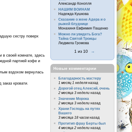
Александр Конопля
НАШИМ ВОИНАМ
Надежда Кушкова
Сказание о жене Адера и о
рыжей блуднице
Монахиня Евфимия Пащенко
Можно ли увидеть Бога?
ладшую сестру поверх
Тайна Святой Троицы
Людмила Громова
1 из 10
→
 в своей комнате, здесь
редной партией кофе и
Новые комментарии
желым вздохом вернулась
Благодарность мастеру
1 месяц 1 неделя
назад
 заказ кровати.
Дорогой отец Алексий, очень
2 месяца 3 недели
назад
Значение Морока
2 месяца 3 недели
назад
Храни Господь на путях
Вашего
3 месяца 18 часов
назад
Протитип фрау Берты был
4 месяца 2 недели
назад