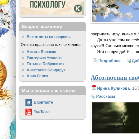
Вопрос психологу
прерывать игру, иначе я
Все ответы на вопросы
— Да ты уже сам на себя 
Ответы православных психологов:
круги!!! Сколько можно е
— Это не ерунда! Я — в
Никита Яночкин
Екатерина Усачева
Подробнее
о Путеше
До
Татьяна Бобровских
Анастасия Бондарук
Абсолютная сво
Анна Лелик
Ирина Куликова
, 16
Мы в социальных сетях
Рассказы
ВКонтакте
YouTube