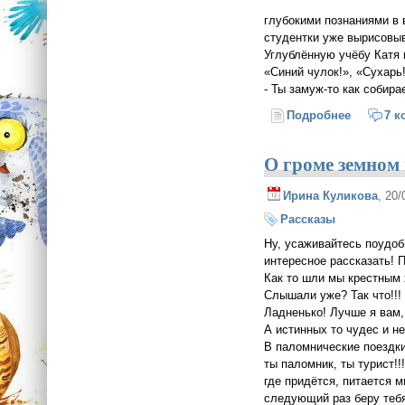
глубокими познаниями в 
студентки уже вырисовыв
Углублённую учёбу Катя
«Синий чулок!», «Сухарь
- Ты замуж-то как собира
Подробнее
о Абсолю
7 к
О громе земном 
Ирина Куликова
, 20
Рассказы
Ну, усаживайтесь поудоб
интересное рассказать! 
Как то шли мы крестным
Слышали уже? Так что!!!
Ладненько! Лучше я вам,
А истинных то чудес и не
В паломнические поездки 
ты паломник, ты турист!
где придётся, питается м
следующий раз беру тебя