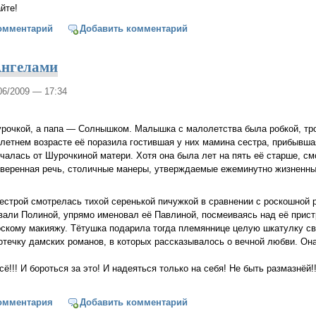
йте!
е земном и небесном
омментарий
Добавить комментарий
Ангелами
/06/2009 — 17:34
рочкой, а папа — Солнышком. Малышка с малолетства была робкой, тро
летнем возрасте её поразила гостившая у них мамина сестра, прибывша
чалась от Шурочкиной матери. Хотя она была лет на пять её старше, с
 уверенная речь, столичные манеры, утверждаемые ежеминутно жизненн
строй смотрелась тихой серенькой пичужкой в сравнении с роскошной р
вали Полиной, упрямо именовал её Павлиной, посмеиваясь над её прист
оскому макияжу. Тётушка подарила тогда племяннице целую шкатулку с
отечку дамских романов, в которых рассказывалось о вечной любви. Она
ё!!! И бороться за это! И надеяться только на себя! Не быть размазнёй
ется — Ангелами
омментария
Добавить комментарий