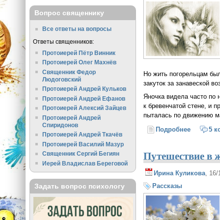
Вопрос священнику
Все ответы на вопросы
Ответы священников:
Протоиерей Пётр Винник
Протоиерей Олег Махнёв
Священник Федор
Но жить погорельцам был
Людоговский
закуток за занавеской во
Протоиерей Андрей Кульков
Яночка видела часто по 
Протоиерей Андрей Ефанов
к бревенчатой стене, и п
Протоиерей Алексий Зайцев
пыталась по движению ма
Протоиерей Андрей
Спиридонов
Подробнее
о Бабушк
5 к
Протоиерей Андрей Ткачёв
Протоиерей Василий Мазур
Путешествие в 
Священник Сергий Бегиян
Иерей Владислав Береговой
Ирина Куликова
, 16
Задать вопрос психологу
Рассказы