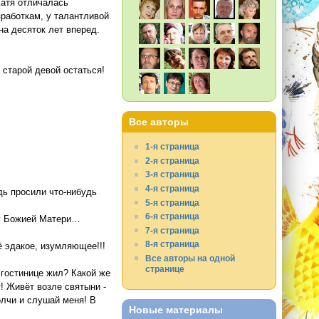
Катя отличалась
зработкам, у талантливой
на десяток лет вперед.
и старой девой остаться!
Все авторы
1-я страница
2-я страница
3-я страница
4-я страница
дь просили что-нибудь
5-я страница
6-я страница
ну Божией Матери…
7-я страница
8-я страница
ё эдакое, изумляющее!!!
Все авторы на одной
странице
 гостинице жил? Какой же
! Живёт возле святыни -
олчи и слушай меня! В
Новые материалы