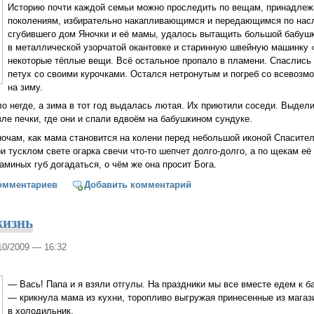
Историю почти каждой семьи можно проследить по вещам, принадле
поколениям, избирательно накапливающимся и передающимся по насл
сгубившего дом Яночки и её мамы, удалось вытащить большой бабуш
в металлической узорчатой окантовке и старинную швейную машинку «
некоторые тёплые вещи. Всё остальное пропало в пламени. Спаслись 
петух со своими курочками. Остался нетронутым и погреб со всевоз
на зиму.
о негде, а зима в тот год выдалась лютая. Их приютили соседи. Выдел
зле печки, где они и спали вдвоём на бабушкином сундуке.
ночам, как мама становится на колени перед небольшой иконой Спасите
ри тусклом свете огарка свечи что-то шепчет долго-долго, а по щекам её
миных губ догадаться, о чём же она просит Бога.
ин сундук
омментариев
Добавить комментарий
жизнь
/10/2009 — 16:32
— Вась! Папа и я взяли отгулы. На праздники мы все вместе едем к б
— крикнула мама из кухни, торопливо выгружая принесенные из магаз
в холодильник.