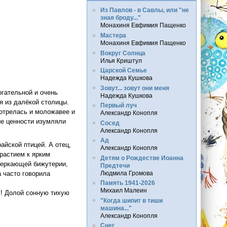
Из Павлов - в Савлы, или "не
зная броду..."
Монахиня Евфимия Пащенко
Мастера
Монахиня Евфимия Пащенко
Вокруг Солнца
Илья Криштул
Царской Семье
Надежда Кушкова
Зовут... зовут они меня
гательной и очень
Надежда Кушкова
я из далёкой столицы.
Первый луч
мотрелась и моложавее и
Александр Конопля
ые ценности изумляли
Сосед
Александр Конопля
Ад
айской птицей. А отец,
Александр Конопля
растием к ярким
Детям о Рождестве Иоанна
веркающей бижутерии,
Предтечи
Людмила Громова
 часто говорила
Память 1941-2026
Михаил Малеин
!!! Долой сонную тихую
"Когда шипит в тиши
машина..."
Александр Конопля
Снег