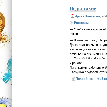
Воды тихие
Ирина Куликова
, 26
Рассказы
— У тебя глаза красные!
очков.
— Потом расскажу! Ты ра
Даша должна была на дня
же перекусывая и поглощ
печенья на письменный с
— Спасибо! Что бы я без
к работе.
Лиля кормила больную ба
Старушка с удовольстви
Подробнее
о Воды т
6 к