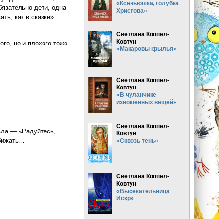
«Ксеньюшка, голубка
бязательно дети, одна
Христова»
ть, как в сказке».
Светлана Коппел-
Ковтун
ого, но и плохого тоже
«Макаровы крылья»
Светлана Коппел-
Ковтун
«В чуланчике
изношенных вещей»
Светлана Коппел-
вла — «Радуйтесь,
Ковтун
обижать…
«Сквозь тень»
Светлана Коппел-
Ковтун
«Высекательница
Искр»