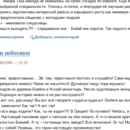
юмора. Она никогда не обижалась на своих соседок по комнате. Ещё 
выбранной специальности. Училась отлично, и благодаря её научным ра
ались перспективы интересной работы и карьерного роста как минимум 
 предпочитала общению с молодыми людьми.
!» - именовали сокурсницы.
ешься выходить?!!! – спрашивали они, - Бабий век короток. Так недолго 
тная свобода
омментариев
Добавить комментарий
и небесном
/08/2009 — 13:33
нее, православные… Эй, там, перестаньте болтать и слушайте! Сами ве
Прекратите жевать! Никак не насытятся! Духовную пищу пора вкушать!
 ходом из деревни Бовбли в N-ский монастырь. Несли чудотворную ико
 Хорошую историю можно и не раз послушать!!!
 вот что, расскажу! Вы вот всё говорите «чудеса-чудеса»! Любите вы вс
 замечаете! Как так? А вот так!
все ведь ездили? Как, ты не ездил?!!! В Грецию! По путевке? Небось, в
!! Настоящий паломник едет к святыне на чём попало, А то и пешком идёт
илостью Божией. А то – гостиница пять звёзд!!! Всё включено! Эх ты! М
 с собой! Узнаешь, что такое настоящее паломничество!