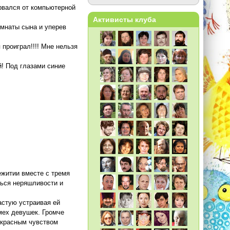
орвался от компьютерной
Активисты клуба
омнаты сына и уперев
 проиграл!!!! Мне нельзя
й! Под глазами синие
ежитии вместе с тремя
ться неряшливости и
астую устраивая ей
мех девушек. Громче
екрасным чувством