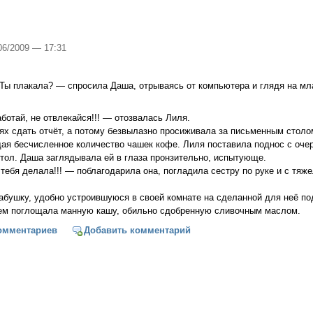
/06/2009 — 17:31
 Ты плакала? — спросила Даша, отрываясь от компьютера и глядя на м
ботай, не отвлекайся!!! — отозвалась Лиля.
х сдать отчёт, а потому безвылазно просиживала за письменным столом
ая бесчисленное количество чашек кофе. Лиля поставила поднос с оче
тол. Даша заглядывала ей в глаза пронзительно, испытующе.
 тебя делала!!! — поблагодарила она, погладила сестру по руке и с тя
бушку, удобно устроившуюся в своей комнате на сделанной для неё под
ем поглощала манную кашу, обильно сдобренную сливочным маслом.
ихие
омментариев
Добавить комментарий