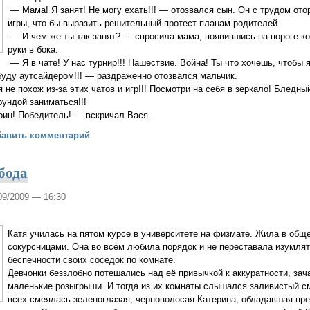
— Мама! Я занят! Не могу ехать!!! — отозвался сын. Он с трудом от
игры, что бы выразить решительный протест планам родителей.
— И чем же ты так занят? — спросила мама, появившись на пороге к
руки в бока.
— Я в чате! У нас турнир!!! Нашествие. Война! Ты что хочешь, чтобы я
 буду аутсайдером!!! — раздраженно отозвался мальчик.
не похож из-за этих чатов и игр!!! Посмотри на себя в зеркало! Бледны
рундой заниматься!!!
оин! Победитель! — вскричал Вася.
ствие в жизнь
бавить комментарий
бода
/09/2009 — 16:30
Катя училась на пятом курсе в университете на физмате. Жила в общ
сокурсницами. Она во всём любила порядок и не переставала изумля
беспечности своих соседок по комнате.
Девчонки беззлобно потешались над её привычкой к аккуратности, зач
маленькие розыгрыши. И тогда из их комнаты слышался заливистый с
всех смеялась зеленоглазая, черноволосая Катерина, обладавшая пр