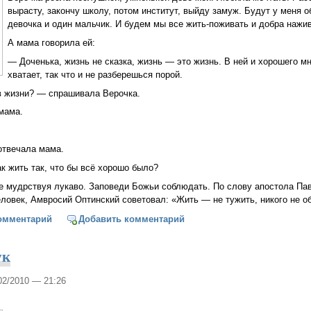
вырасту, закончу школу, потом институт, выйду замуж. Будут у меня о
девочка и один мальчик. И будем мы все жить-поживать и добра нажива
А мама говорила ей:
— Доченька, жизнь не сказка, жизнь — это жизнь. В ней и хорошего мн
хватает, так что и не разберешься порой.
в жизни? — спрашивала Верочка.
мама.
отвечала мама.
ак жить так, что бы всё хорошо было?
Не мудрствуя лукаво. Заповеди Божьи соблюдать. По слову апостола Па
еловек, Амвросий Оптинский советовал: «Жить — не тужить, никого не 
ть?
омментарий
Добавить комментарий
ук
/02/2010 — 21:26