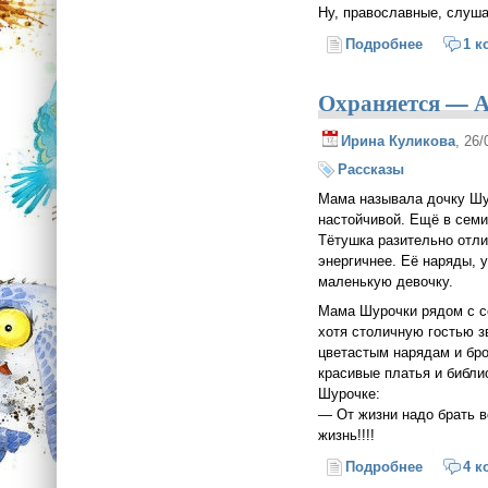
Ну, православные, слуша
Подробнее
о О гром
1 к
Охраняется — 
Ирина Куликова
, 26
Рассказы
Мама называла дочку Шу
настойчивой. Ещё в семи
Тётушка разительно отли
энергичнее. Её наряды,
маленькую девочку.
Мама Шурочки рядом с се
хотя столичную гостью з
цветастым нарядам и бр
красивые платья и библи
Шурочке:
— От жизни надо брать вс
жизнь!!!!
Подробнее
о Охраня
4 к