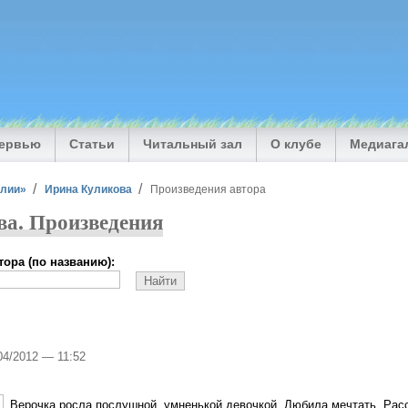
тервью
Статьи
Читальный зал
О клубе
Медиага
илии»
Ирина Куликова
Произведения автора
а. Произведения
ора (по названию):
/04/2012 — 11:52
Верочка росла послушной, умненькой девочкой. Любила мечтать. Расс