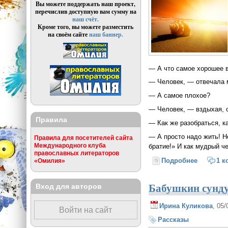
Вы можете поддержать наш проект,
перечислив доступную вам сумму на
наш счёт.
Кроме того, вы можете разместить
на своём сайте
наш баннер.
— А что самое хорошее 
— Человек, — отвечала 
— А самое плохое?
— Человек, — вздыхая, 
Правила
— Как же разобраться, к
— А просто надо жить! 
Правила для посетителей сайта
Международного клуба
братие!» И как мудрый ч
православных литераторов
Подробнее
о Как жи
1 к
«Омилия»
Бабушкин сунд
Вход для авторов
Ирина Куликова
, 05
Войти на сайт
Рассказы