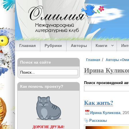
Перейти к основному содержанию
Омилия
Международный
литературный клуб
Главная
Рубрики
Авторы
Книги
Ин
Вы здесь
Главная
Авторы «Ом
Поиск на сайте
Ирина Куликов
Поиск произведений авт
Как помочь проекту?
Как жить?
Ирина Куликова
, 20
Рассказы
ДОРОГИЕ ДРУЗЬЯ!