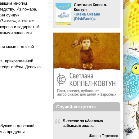
жавшим многим
Светлана Коппел-
едству. Из пожара,
Ковтун
«Жена Океана
кин сундук
(DiskBook)»
Зингер», а так же
корова и задиристый
можными запасами
или маме с дочкой
ля, прикреплённой
 текут слёзы. Девочка
Случайная цитата
В погоне за идеалами
забываем жить.
абушке в деревню!
ина продукты
Жанна Терехова