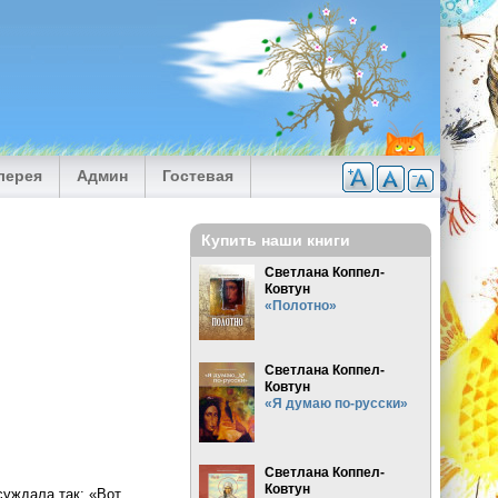
лерея
Админ
Гостевая
Купить наши книги
Светлана Коппел-
Ковтун
«Полотно»
Светлана Коппел-
Ковтун
«Я думаю по-русски»
Светлана Коппел-
Ковтун
уждала так: «Вот,