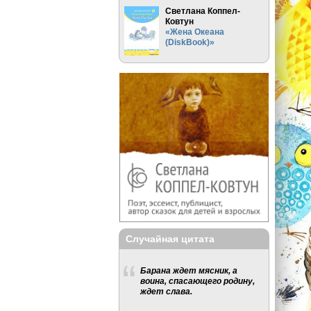
Светлана Коппел-
Ковтун
«Жена Океана
(DiskBook)»
Случайная цитата
Барана ждет мясник, а
воина, спасающего родину,
ждет слава.