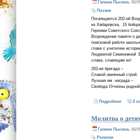
Галина Пысина
, 06/
Поэзия
Посвящается 202-ой Воз
из Хабаровска, 15 бойцо
Героями Советского Союз
Возрождение памяти о д
поисковой работе школь
главе с учителем истори
Людмилой Семеновной Б
слава, славящим их!
202-ая бригада –
Славой овеянный строй.
Лучшая им награда –
Свобода Отчизны родной.
Подробнее
о 202-ая
2 к
Молитва о детя
Галина Пысина
, 06/
Религия