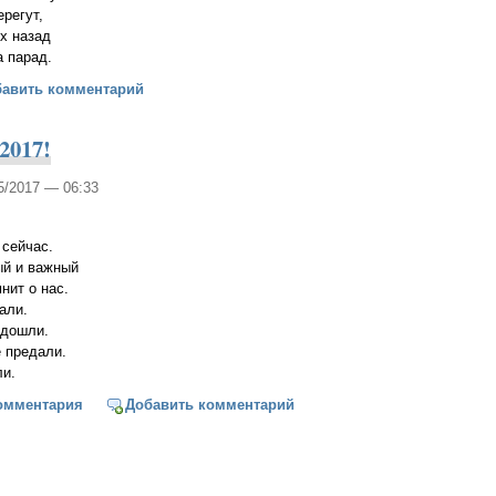
ерегут,
их назад
а парад.
 пограничника, пограничники!
бавить комментарий
2017!
05/2017 — 06:33
 сейчас.
ный и важный
нит о нас.
бали.
а дошли.
е предали.
ли.
 Победы-2017!
омментария
Добавить комментарий