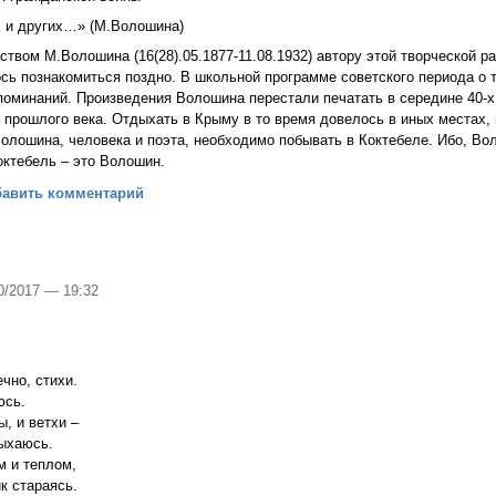
х и других…» (М.Волошина)
ством М.Волошина (16(28).05.1877-11.08.1932) автору этой творческой р
сь познакомиться поздно. В школьной программе советского периода о 
оминаний. Произведения Волошина перестали печатать в середине 40-х
в прошлого века. Отдыхать в Крыму в то время довелось в иных местах, 
Волошина, человека и поэта, необходимо побывать в Коктебеле. Ибо, Вол
октебель – это Волошин.
а поэта
бавить комментарий
10/2017 — 19:32
чно, стихи.
аюсь.
ы, и ветхи –
епыхаюсь.
м и теплом,
к стараясь.