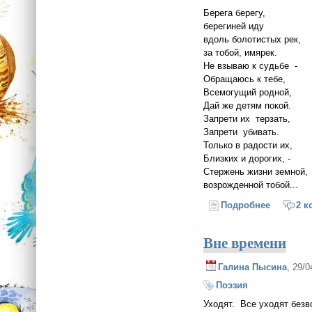
Берега берегу,
берегиней иду
вдоль болотистых рек,
за тобой, имярек.
Не взываю к судьбе -
Обращаюсь к тебе,
Всемогущий родной,
Дай же детям покой.
Запрети их терзать,
Запрети убивать.
Только в радости их,
Близких и дорогих, -
Стержень жизни земной,
возрожденной тобой...
Подробнее
о Молитв
2 к
Вне времени
Галина Пысина
, 29/
Поэзия
Уходят. Все уходят без