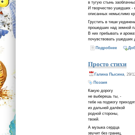
в тугую стынь заоблачн
И творчество ушедших -
описанных немыслимо к
Грустить в тиши уедине
прошедших над земной п
В них пребывать и аром
почувствовать ушедших д
Подробнее
о Вне вр
До
Просто стихи
Галина Пысина
, 29/
Поэзия
Какую дорогу
не выберешь ты, -
тебе на подмогу приходя
из дальней далёкой
родной стороны,
твоей.
А музыка сердца
звучит без границ,