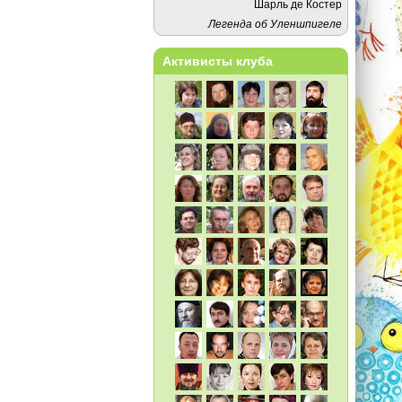
Шарль де Костер
Легенда oб Уленшпигеле
Активисты клуба