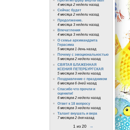
Протитип фрау Берты был
4 месяца 2 недели
назад
Сейчас будет
4 месяца 2 недели
назад
Продолжение.
4 месяца 3 недели
назад
Впечатления
4 месяца 3 недели
назад
О семье архимандрита
Герасима
5 месяцев 1 день
назад
Почему с эмоциональностью
5 месяцев 2 недели
назад
СВЯТАЯ БЛАЖЕННАЯ
КСЕНИЯ ПЕТЕРБУРГСКАЯ
5 месяцев 3 недели
назад
Поздравление с праздником
6 месяцев 6 дней
назад
Спасибо что прочли и
оценили!
6 месяцев 2 недели
назад
Ответ к 18 вопросу
6 месяцев 3 недели
назад
Талант внушать и вера
7 месяцев 2 дня
назад
1 из 20
→