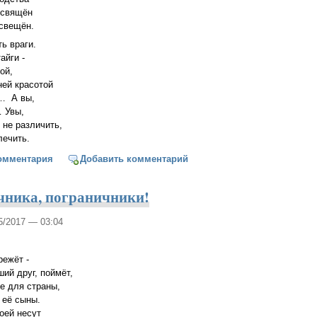
посвящён
освещён.
ть враги.
тайги -
той,
ней красотой
ла… А вы,
… Увы,
й не различить,
лечить.
ете
омментария
Добавить комментарий
чника, пограничники!
05/2017 — 03:04
режёт -
чший друг, поймёт,
ее для страны,
т её сыны.
оей несут