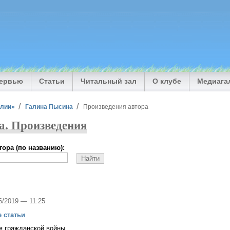
тервью
Статьи
Читальный зал
О клубе
Медиага
илии»
Галина Пысина
Произведения автора
а. Произведения
ора (по названию):
06/2019 — 11:25
 статьи
я гражданской войны