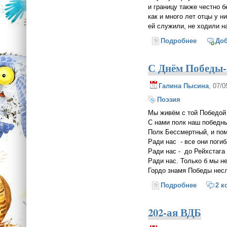
и границу также честно б
как и много лет отцы у н
ей служили, не ходили н
Подробнее
о С днём
До
С Днём Победы-
Галина Пысина
, 07/
Поэзия
Мы живём с той Победой
С нами полк наш побед
Полк Бессмертный, и пом
Ради нас - все они поги
Ради нас - до Рейхстаг
Ради нас. Только б мы н
Гордо знамя Победы нес
Подробнее
о С Днём
2 к
202-ая ВДБ