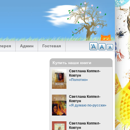
лерея
Админ
Гостевая
Купить наши книги
Светлана Коппел-
Ковтун
«Полотно»
Светлана Коппел-
Ковтун
«Я думаю по-русски»
Светлана Коппел-
Ковтун