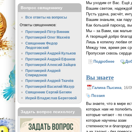
Мы уходим от Вас. Ещё
Вопрос священнику
Вашим светом, надеждой
Пусть удача, расчёт, ин
Все ответы на вопросы
Вашим знаньям, как пар
Как большой пароход, вы
Ответы священников:
Мы – за Вами, как малые
Протоиерей Пётр Винник
А творящий добро благод
Протоиерей Олег Махнёв
Лишь в копилку любви о
Священник Федор
Между тем, время рек ср
Людоговский
Пропуская сквозь сердце
Протоиерей Андрей Кульков
Протоиерей Андрей Ефанов
Подробнее
о Ю.В.В
До
Протоиерей Алексий Зайцев
Протоиерей Андрей
Вы знаете
Спиридонов
Протоиерей Андрей Ткачёв
Протоиерей Василий Мазур
Галина Пысина
, 16/
Священник Сергий Бегиян
Поэзия
Иерей Владислав Береговой
Вы знаете, что в мире е
которых нам не полюбит
Задать вопрос психологу
которые читают - по гла
которые научены азам
степенности и благородс
а их талант - без превос