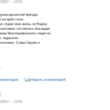
05/2017 — 14:53
душно-десантной бригаде
в которой стали
а, отдав свою жизнь за Родину.
есантниках состоялось благодаря
ников Многопрофильного лицея во
и, педагогом -
огаченко. Слава Героям и
..
 ВДБ
омментария
Добавить комментарий
х
05/2017 — 13:44