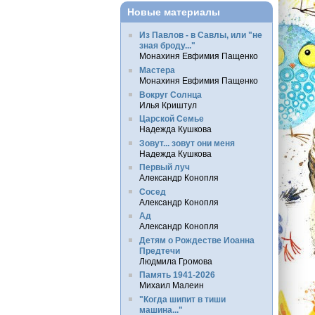
Новые материалы
Из Павлов - в Савлы, или "не
зная броду..."
Монахиня Евфимия Пащенко
Мастера
Монахиня Евфимия Пащенко
Вокруг Солнца
Илья Криштул
Царской Семье
Надежда Кушкова
Зовут... зовут они меня
Надежда Кушкова
Первый луч
Александр Конопля
Сосед
Александр Конопля
Ад
Александр Конопля
Детям о Рождестве Иоанна
Предтечи
Людмила Громова
Память 1941-2026
Михаил Малеин
"Когда шипит в тиши
машина..."