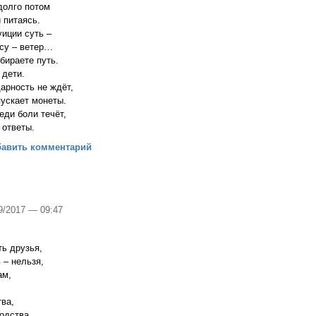
 долго потом
 питаясь.
туиции суть –
усу – ветер…
бираете путь.
 дети.
арность не ждёт,
пускает монеты.
еди боли течёт,
 ответы.
бавить комментарий
09/2017 — 09:47
сть друзья,
ь – нельзя,
зам,
тва,
ходства