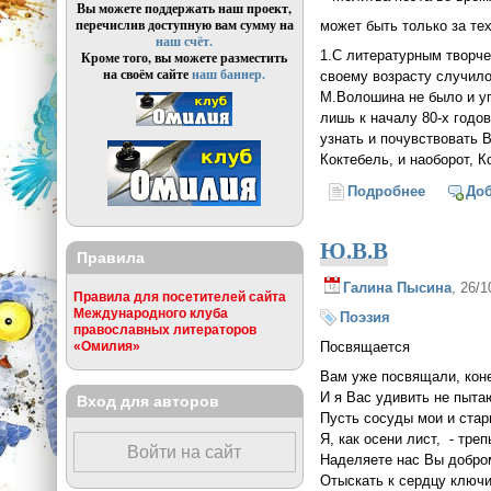
Вы можете поддержать наш проект,
перечислив доступную вам сумму на
может быть только за те
наш счёт.
1.С литературным творче
Кроме того, вы можете разместить
на своём сайте
наш баннер.
своему возрасту случило
М.Волошина не было и уп
лишь к началу 80-х годо
узнать и почувствовать 
Коктебель, и наоборот, К
Подробнее
о Молитв
До
Ю.В.В
Правила
Галина Пысина
, 26/
Правила для посетителей сайта
Международного клуба
Поэзия
православных литераторов
Посвящается
«Омилия»
Вам уже посвящали, коне
И я Вас удивить не пыт
Вход для авторов
Пусть сосуды мои и стар
Я, как осени лист, - тр
Войти на сайт
Наделяете нас Вы добро
Отыскать к сердцу ключи