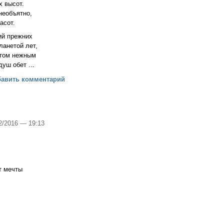
ых высот.
 необъятно,
расот.
ний прежних
ланетой лет,
атом нежным
уш обет ...
емени
бавить комментарий
12/2016 — 19:13
т мечты