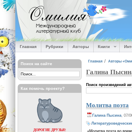
Перейти к основному содержанию
Омилия
Международный
литературный клуб
Главная
Рубрики
Авторы
Книги
Ин
Вы здесь
Главная
Авторы «Ом
Поиск на сайте
Галина Пысин
Поиск произведений авт
Как помочь проекту?
Молитва поэта
Галина Пысина
, 07/
Литературоведческие
ДОРОГИЕ ДРУЗЬЯ!
«Молитва поэта во врем