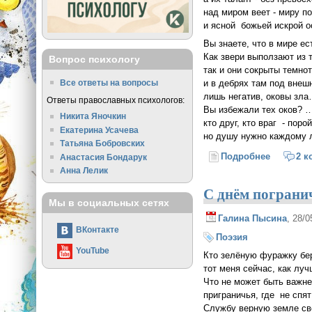
над миром веет - миру 
и ясной божьей искрой 
Вы знаете, что в мире ес
Как звери выползают из 
Вопрос психологу
так и они сокрыты темно
Все ответы на вопросы
и в дебрях там под внеш
лишь негатив, оковы з
Ответы православных психологов:
Вы избежали тех оков? 
Никита Яночкин
кто друг, кто враг - поро
Екатерина Усачева
но душу нужно каждому 
Татьяна Бобровских
Подробнее
о Вы зна
2 к
Анастасия Бондарук
Анна Лелик
С днём пограни
Мы в социальных сетях
Галина Пысина
, 28/
ВКонтакте
Поэзия
YouTube
Кто зелёную фуражку бе
тот меня сейчас, как лу
Что не может быть важн
приграничья, где не спя
Службу верную земле св