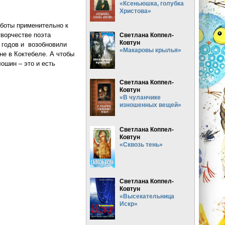
«Ксеньюшка, голубка
Христова»
аботы применительно к
творчестве поэта
Светлана Коппел-
Ковтун
 годов и возобновили
«Макаровы крылья»
не в Коктебеле. А чтобы
ошин – это и есть
Светлана Коппел-
Ковтун
«В чуланчике
изношенных вещей»
Светлана Коппел-
Ковтун
«Сквозь тень»
Светлана Коппел-
Ковтун
«Высекательница
Искр»