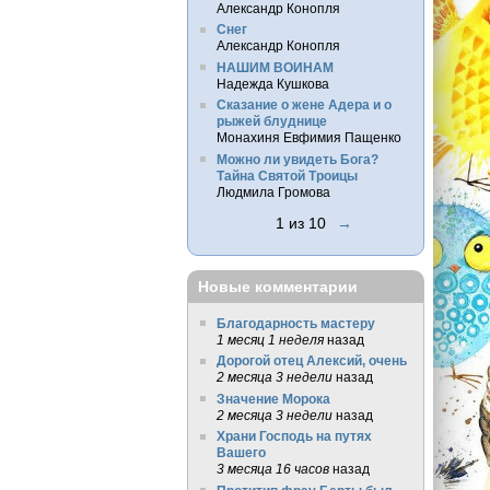
Александр Конопля
Снег
Александр Конопля
НАШИМ ВОИНАМ
Надежда Кушкова
Сказание о жене Адера и о
рыжей блуднице
Монахиня Евфимия Пащенко
Можно ли увидеть Бога?
Тайна Святой Троицы
Людмила Громова
1 из 10
→
Новые комментарии
Благодарность мастеру
1 месяц 1 неделя
назад
Дорогой отец Алексий, очень
2 месяца 3 недели
назад
Значение Морока
2 месяца 3 недели
назад
Храни Господь на путях
Вашего
3 месяца 16 часов
назад