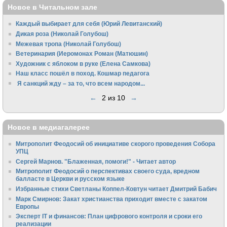
Новое в Читальном зале
Каждый выбирает для себя (Юрий Левитанский)
Дикая роза (Николай Голубош)
Межевая тропа (Николай Голубош)
Ветеринария (Иеромонах Роман (Матюшин)
Художник с яблоком в руке (Елена Самкова)
Наш класс пошёл в поход. Кошмар педагога
Я санкций жду – за то, что всем народом...
←
2 из 10
→
Новое в медиагалерее
Митрополит Феодосий об инициативе скорого проведения Собора
УПЦ
Сергей Марнов. "Блаженная, помоги!" - Читает автор
Митрополит Феодосий о перспективах своего суда, вредном
балласте в Церкви и русском языке
Избранные стихи Светланы Коппел-Ковтун читает Дмитрий Бабич
Марк Смирнов: Закат христианства приходит вместе с закатом
Европы
Эксперт IT и финансов: План цифрового контроля и сроки его
реализации