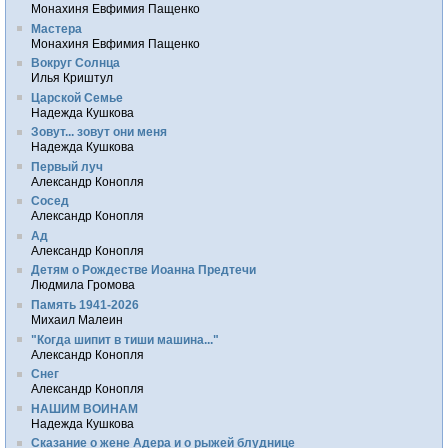
Монахиня Евфимия Пащенко
Мастера
Монахиня Евфимия Пащенко
Вокруг Солнца
Илья Криштул
Царской Семье
Надежда Кушкова
Зовут... зовут они меня
Надежда Кушкова
Первый луч
Александр Конопля
Сосед
Александр Конопля
Ад
Александр Конопля
Детям о Рождестве Иоанна Предтечи
Людмила Громова
Память 1941-2026
Михаил Малеин
"Когда шипит в тиши машина..."
Александр Конопля
Снег
Александр Конопля
НАШИМ ВОИНАМ
Надежда Кушкова
Сказание о жене Адера и о рыжей блуднице