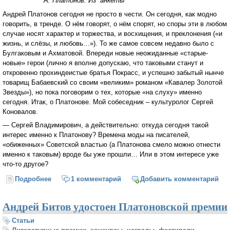
А. Платонов. Из анкеты
Андрей Платонов сегодня не просто в чести. Он сегодня, как модно
говорить, в тренде. О нём говорят, о нём спорят, но споры эти в любом
случае носят характер и торжества, и восхищения, и преклонения («и
жизнь, и слёзы, и любовь…»). То же самое совсем недавно было с
Булгаковым и Ахматовой. Впереди новые неожиданные «старые-
новые» герои (лично я вполне допускаю, что таковыми станут и
откровенно прохиндеистые братья Покрасс, и успешно забытый нынче
товарищ Бабаевский со своим «великим» романом «Кавалер Золотой
Звезды»), но пока поговорим о тех, которые «на слуху» именно
сегодня. Итак, о Платонове. Мой собеседник – культуролог Сергей
Коновалов.
— Сергей Владимирович, а действительно: откуда сегодня такой
интерес именно к Платонову? Времена моды на писателей,
«обиженных» Советской властью (а Платонова смело можно отнести
именно к таковым) вроде бы уже прошли… Или в этом интересе уже
что-то другое?
Подробнее
о «Что их язык? Игра!», или О Платонове, Хармсе,
1 комментарий
Добавить комментарий
Высоцком…
Андрей Битов удостоен Платоновской премии
Статьи