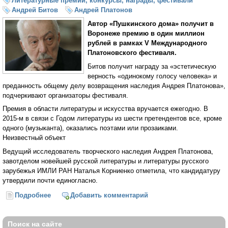
Литературные премии, конкурсы, награды, фестивали
Андрей Битов
Андрей Платонов
Автор «Пушкинского дома» получит в
Воронеже премию в один миллион
рублей в рамках V Международного
Платоновского фестиваля.
Битов получит награду за «эстетическую
верность «одинокому голосу человека» и
преданность общему делу возвращения наследия Андрея Платонова»,
подчеркивают организаторы фестиваля.
Премия в области литературы и искусства вручается ежегодно. В
2015-м в связи с Годом литературы из шести претендентов все, кроме
одного (музыканта), оказались поэтами или прозаиками.
Неизвестный объект
Ведущий исследователь творческого наследия Андрея Платонова,
завотделом новейшей русской литературы и литературы русского
зарубежья ИМЛИ РАН Наталья Корниенко отметила, что кандидатуру
утвердили почти единогласно.
Подробнее
о Андрей Битов удостоен Платоновской премии
Добавить комментарий
Поиск на сайте