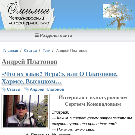
Перейти к основному содержанию
Омилия
Международный
литературный клуб
☰ Разделы сайта
Вы здесь
Главная
Статьи
Теги
Андрей Платонов
Андрей Платонов
«Что их язык? Игра!», или О Платонове,
Хармсе, Высоцком…
Статьи
Андрей Платонов
Интервью с культурологом
Сергеем Коноваловым
Эпиграф:
— Каким литературным направлениям вы
сочувствуете или принадлежите?
— Никаким, имею свое.