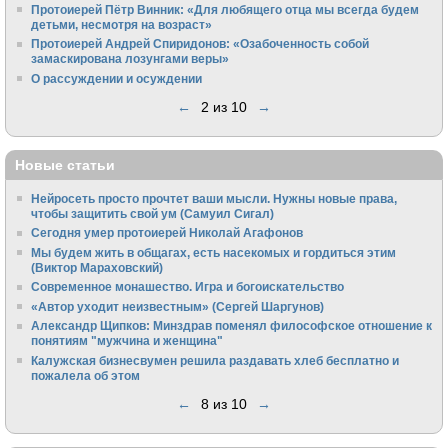
Протоиерей Пётр Винник: «Для любящего отца мы всегда будем
детьми, несмотря на возраст»
Протоиерей Андрей Спиридонов: «Озабоченность собой
замаскирована лозунгами веры»
О рассуждении и осуждении
←
2 из 10
→
Новые статьи
Нейросеть просто прочтет ваши мысли. Нужны новые права,
чтобы защитить свой ум (Самуил Сигал)
Сегодня умер протоиерей Николай Агафонов
Мы будем жить в общагах, есть насекомых и гордиться этим
(Виктор Мараховский)
Cовременное монашество. Игра и богоискательство
«Автор уходит неизвестным» (Сергей Шаргунов)
Александр Щипков: Минздрав поменял философское отношение к
понятиям "мужчина и женщина"
Калужская бизнесвумен решила раздавать хлеб бесплатно и
пожалела об этом
←
8 из 10
→