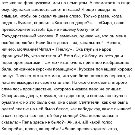
все или на французском, или на немецком. А посмотреть в лицо
ему: фу, какая важность сияет в глазах! Я еще никогда не
слышал, чтобы он сказал лишнее слово. Только разве, когда
подашь бумаги, спросит: «Каково на дворе?» — «Сыро, ваше
превосходительство!» Да, не нашему брату чета!
Государственный человек. Я замечаю, однако же, что он меня
особенно любит. Если бы и дочка... эх, канальство!.. Ничего,
ничего, молчание! Читал « Пчелку» . Эка глупый народ
французы! Ну, чего хотят они? Взял бы, ей-богу, их всех да и
перепорол розгами! Там же читал очень приятное изображение
бала, описанное курским помещиком. Курские помещики хорошо
пишут. После этого заметил я, что уже било половину первого, а
наш не выходил из своей спальни. Но около половины второго
случилось происшествие, которого никакое перо не опишет.
Отворилась дверь, я думал, что директор, и вскочил со стула с
бумагами; но это была она, она сама! Святители, как она была
одета! платье на ней было белое, как лебедь: фу, какое пышное!
а как глянула: солнце, ей-богу солнце! Она поклонилась и
сказала: «Папа здесь не было?» Ай, ай, ай! какой голос!
Канарейка, право, канарейка! «Ваше превосходительство, —