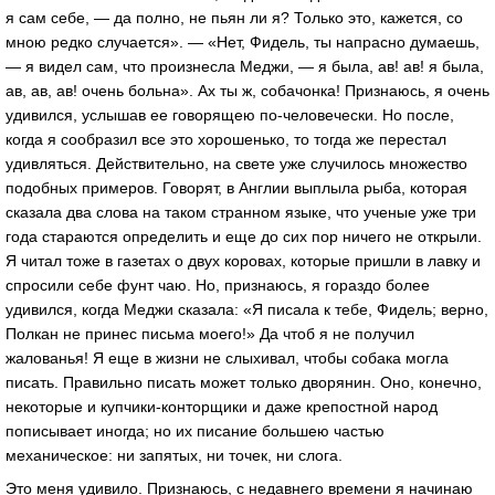
я сам себе, — да полно, не пьян ли я? Только это, кажется, со
мною редко случается». — «Нет, Фидель, ты напрасно думаешь,
— я видел сам, что произнесла Меджи, — я была, ав! ав! я была,
ав, ав, ав! очень больна». Ах ты ж, собачонка! Признаюсь, я очень
удивился, услышав ее говорящею по-человечески. Но после,
когда я сообразил все это хорошенько, то тогда же перестал
удивляться. Действительно, на свете уже случилось множество
подобных примеров. Говорят, в Англии выплыла рыба, которая
сказала два слова на таком странном языке, что ученые уже три
года стараются определить и еще до сих пор ничего не открыли.
Я читал тоже в газетах о двух коровах, которые пришли в лавку и
спросили себе фунт чаю. Но, признаюсь, я гораздо более
удивился, когда Меджи сказала: «Я писала к тебе, Фидель; верно,
Полкан не принес письма моего!» Да чтоб я не получил
жалованья! Я еще в жизни не слыхивал, чтобы собака могла
писать. Правильно писать может только дворянин. Оно, конечно,
некоторые и купчики-конторщики и даже крепостной народ
пописывает иногда; но их писание большею частью
механическое: ни запятых, ни точек, ни слога.
Это меня удивило. Признаюсь, с недавнего времени я начинаю