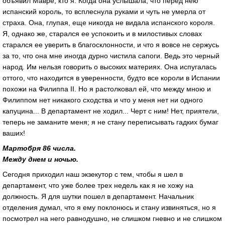
объявил Мавре, кто я. Когда она услышала, что перед нею
испанский король, то всплеснула руками и чуть не умерла от
страха. Она, глупая, еще никогда не видала испанского короля.
Я, однако же, старался ее успокоить и в милостивых словах
старался ее уверить в благосклонности, и что я вовсе не сержусь
за то, что она мне иногда дурно чистила сапоги. Ведь это черный
народ. Им нельзя говорить о высоких материях. Она испугалась
оттого, что находится в уверенности, будто все короли в Испании
похожи на Филиппа II. Но я растолковал ей, что между мною и
Филиппом нет никакого сходства и что у меня нет ни одного
капуцина... В департамент не ходил... Черт с ним! Нет, приятели,
теперь не заманите меня; я не стану переписывать гадких бумаг
ваших!
Мартобря 86 числа.
Между днем и ночью.
Сегодня приходил наш экзекутор с тем, чтобы я шел в
департамент, что уже более трех недель как я не хожу на
должность. Я для шутки пошел в департамент. Начальник
отделения думал, что я ему поклонюсь и стану извиняться, но я
посмотрел на него равнодушно, не слишком гневно и не слишком