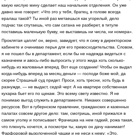
какую кислую мину сделает наш начальник отделения. Он уже
давно мне говорит: «Что это у тебя, братец, в голове всегда
ералаш такой? Ты иной раз метаешься как угорелый, дело
подчас так спутаешь, что сам сатана не разберет, в титуле
поставишь маленькую букву, не выставишь ни числа, ни номера».
Проклятая цапля! он, верно, завидует, что я сижу в директорском
кабинете и очиниваю перья для его превосходительства. Словом,
я не пошел бы в департамент, если бы не надежда видеться с
казначеем и авось-либо выпросить у этого жида хоть сколько-
нибудь из жалованья вперед. Вот еще создание! Чтобы он выдал
когда-нибудь вперед за месяц деньги — господи боже мой, да
скорее Страшный суд придет. Проси, хоть тресни, хоть будь в
разнужде, — не выдаст, седой черт. А на квартире собственная
кухарка бьет его по щекам. Это всему свету известно. Я не
понимаю выгод служить в департаменте. Никаких совершенно
ресурсов. Вот в губернском правлении, гражданских и казенных
палатах совсем другое дело: там, смотришь, иной прижался в
самом уголку и пописывает. Фрачишка на нем гадкий, рожа такая,
что плюнуть хочется, а посмотри ты, какую он дачу нанимает!
Фарфоровой вызолоченной чашки и не неси к нему: «Это,