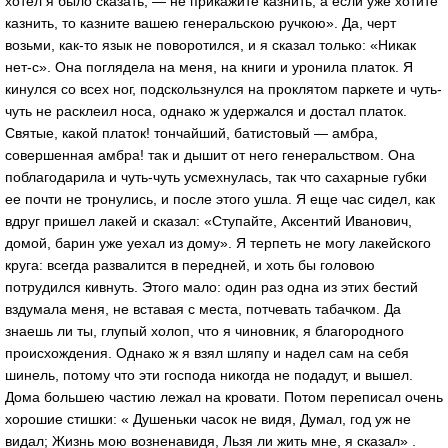
хотел я было сказать, — не прикажите казнить, а если уже хотите
казнить, то казните вашею генеральскою ручкою». Да, черт
возьми, как-то язык не поворотился, и я сказал только: «Никак
нет-с». Она поглядела на меня, на книги и уронила платок. Я
кинулся со всех ног, подскользнулся на проклятом паркете и чуть-
чуть не расклеил носа, однако ж удержался и достал платок.
Святые, какой платок! тончайший, батистовый — амбра,
совершенная амбра! так и дышит от него генеральством. Она
поблагодарила и чуть-чуть усмехнулась, так что сахарные губки
ее почти не тронулись, и после этого ушла. Я еще час сидел, как
вдруг пришел лакей и сказал: «Ступайте, Аксентий Иванович,
домой, барин уже уехал из дому». Я терпеть не могу лакейского
круга: всегда развалится в передней, и хоть бы головою
потрудился кивнуть. Этого мало: один раз одна из этих бестий
вздумала меня, не вставая с места, потчевать табачком. Да
знаешь ли ты, глупый холоп, что я чиновник, я благородного
происхождения. Однако ж я взял шляпу и надел сам на себя
шинель, потому что эти господа никогда не подадут, и вышел.
Дома большею частию лежал на кровати. Потом переписал очень
хорошие стишки: « Душеньки часок не видя, Думал, год уж не
видал; Жизнь мою возненавидя, Льзя ли жить мне, я сказал» .