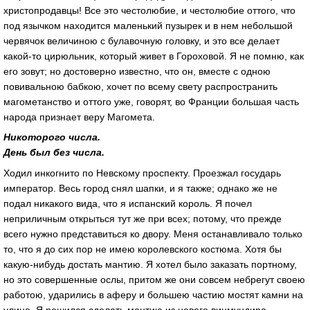
христопродавцы! Все это честолюбие, и честолюбие оттого, что
под язычком находится маленький пузырек и в нем небольшой
червячок величиною с булавочную головку, и это все делает
какой-то цирюльник, который живет в Гороховой. Я не помню, как
его зовут; но достоверно известно, что он, вместе с одною
повивальною бабкою, хочет по всему свету распространить
магометанство и оттого уже, говорят, во Франции большая часть
народа признает веру Магомета.
Никоторого числа.
День был без числа.
Ходил инкогнито по Невскому проспекту. Проезжал государь
император. Весь город снял шапки, и я также; однако же не
подал никакого вида, что я испанский король. Я почел
неприличным открыться тут же при всех; потому, что прежде
всего нужно представиться ко двору. Меня останавливало только
то, что я до сих пор не имею королевского костюма. Хотя бы
какую-нибудь достать мантию. Я хотел было заказать портному,
но это совершенные ослы, притом же они совсем небрегут своею
работою, ударились в аферу и большею частию мостят камни на