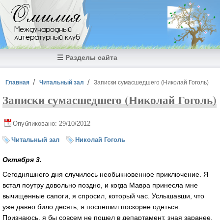
Перейти к основному содержанию
Омилия
Международный
литературный клуб
☰ Разделы сайта
Вы здесь
Главная
Читальный зал
Записки сумасшедшего (Николай Гоголь)
Записки сумасшедшего (Николай Гоголь)
Опубликовано: 29/10/2012
Читальный зал
Николай Гоголь
Октября 3.
Сегодняшнего дня случилось необыкновенное приключение. Я
встал поутру довольно поздно, и когда Мавра принесла мне
вычищенные сапоги, я спросил, который час. Услышавши, что
уже давно било десять, я поспешил поскорее одеться.
Признаюсь, я бы совсем не пошел в департамент, зная заранее,