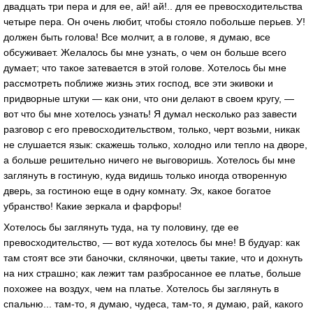
двадцать три пера и для ее, ай! ай!.. для ее превосходительства
четыре пера. Он очень любит, чтобы стояло побольше перьев. У!
должен быть голова! Все молчит, а в голове, я думаю, все
обсуживает. Желалось бы мне узнать, о чем он больше всего
думает; что такое затевается в этой голове. Хотелось бы мне
рассмотреть поближе жизнь этих господ, все эти экивоки и
придворные штуки — как они, что они делают в своем кругу, —
вот что бы мне хотелось узнать! Я думал несколько раз завести
разговор с его превосходительством, только, черт возьми, никак
не слушается язык: скажешь только, холодно или тепло на дворе,
а больше решительно ничего не выговоришь. Хотелось бы мне
заглянуть в гостиную, куда видишь только иногда отворенную
дверь, за гостиною еще в одну комнату. Эх, какое богатое
убранство! Какие зеркала и фарфоры!
Хотелось бы заглянуть туда, на ту половину, где ее
превосходительство, — вот куда хотелось бы мне! В будуар: как
там стоят все эти баночки, скляночки, цветы такие, что и дохнуть
на них страшно; как лежит там разбросанное ее платье, больше
похожее на воздух, чем на платье. Хотелось бы заглянуть в
спальню... там-то, я думаю, чудеса, там-то, я думаю, рай, какого