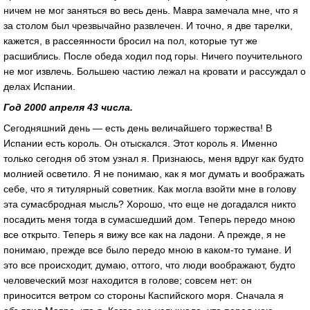
ничем не мог заняться во весь день. Мавра замечала мне, что я
за столом был чрезвычайно развлечен. И точно, я две тарелки,
кажется, в рассеянности бросил на пол, которые тут же
расшиблись. После обеда ходил под горы. Ничего поучительного
не мог извлечь. Большею частию лежал на кровати и рассуждал о
делах Испании.
Год 2000 апреля 43 числа.
Сегодняшний день — есть день величайшего торжества! В
Испании есть король. Он отыскался. Этот король я. Именно
только сегодня об этом узнал я. Признаюсь, меня вдруг как будто
молнией осветило. Я не понимаю, как я мог думать и воображать
себе, что я титулярный советник. Как могла взойти мне в голову
эта сумасбродная мысль? Хорошо, что еще не догадался никто
посадить меня тогда в сумасшедший дом. Теперь передо мною
все открыто. Теперь я вижу все как на ладони. А прежде, я не
понимаю, прежде все было передо мною в каком-то тумане. И
это все происходит, думаю, оттого, что люди воображают, будто
человеческий мозг находится в голове; совсем нет: он
приносится ветром со стороны Каспийского моря. Сначала я