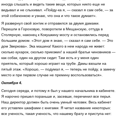
иногда слышать и видеть такие вещи, которых никто еще не
видывал и не слыхивал. «Пойду-ка я, — сказал я сам себе, — за
этой собачонкою и узнаю, что она и что такое думает».
Я развернул свой зонтик и отправился за двумя дамами.
Перешли в Гороховую, поворотили в Мещанскую, оттуда в
Столярную, наконец к Кокушкину мосту и остановились перед
большим домом. «Этот дом я знаю, — сказал я сам себе. — Это
дом Зверкова». Эка машина! Какого в нем народа не живет:
сколько кухарок, сколько приезжих! а нашей братьи чиновников —
как собак, один на другом сидит. Там есть и у меня один
приятель, который хорошо играет на трубе. Дамы взошли на
пятый этаж. «Хорошо, — подумал я, — теперь не пойду, а замечу
место и при первом случае не премину воспользоваться».
Октября 4.
Сегодня середа, и потому я был у нашего начальника в кабинете.
Я нарочно пришел пораньше и, засевши, перечинил все перья.
Наш директор должен быть очень умный человек. Весь кабинет
его уставлен шкафами с книгами. Я читал название некоторых:
все ученость, такая ученость, что нашему брату и приступа нет: