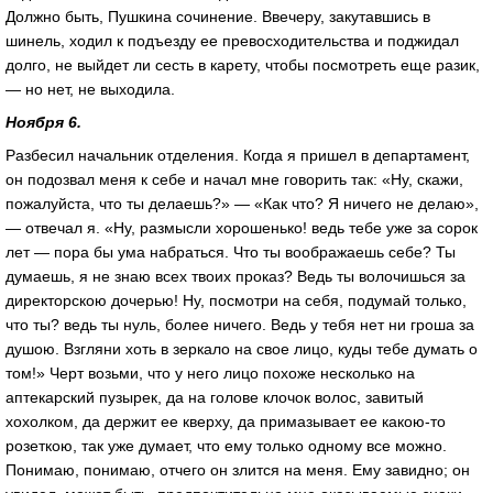
Должно быть, Пушкина сочинение. Ввечеру, закутавшись в
шинель, ходил к подъезду ее превосходительства и поджидал
долго, не выйдет ли сесть в карету, чтобы посмотреть еще разик,
— но нет, не выходила.
Ноября 6.
Разбесил начальник отделения. Когда я пришел в департамент,
он подозвал меня к себе и начал мне говорить так: «Ну, скажи,
пожалуйста, что ты делаешь?» — «Как что? Я ничего не делаю»,
— отвечал я. «Ну, размысли хорошенько! ведь тебе уже за сорок
лет — пора бы ума набраться. Что ты воображаешь себе? Ты
думаешь, я не знаю всех твоих проказ? Ведь ты волочишься за
директорскою дочерью! Ну, посмотри на себя, подумай только,
что ты? ведь ты нуль, более ничего. Ведь у тебя нет ни гроша за
душою. Взгляни хоть в зеркало на свое лицо, куды тебе думать о
том!» Черт возьми, что у него лицо похоже несколько на
аптекарский пузырек, да на голове клочок волос, завитый
хохолком, да держит ее кверху, да примазывает ее какою-то
розеткою, так уже думает, что ему только одному все можно.
Понимаю, понимаю, отчего он злится на меня. Ему завидно; он