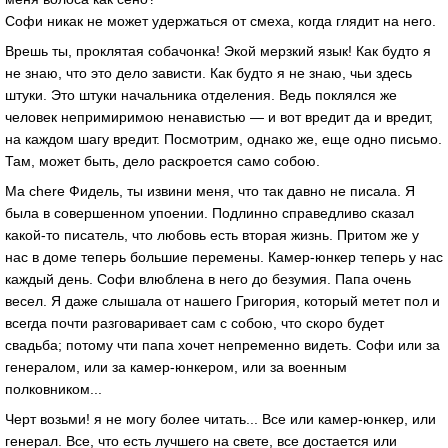
Софи никак не может удержаться от смеха, когда глядит на него.
Врешь ты, проклятая собачонка! Экой мерзкий язык! Как будто я
не знаю, что это дело зависти. Как будто я не знаю, чьи здесь
штуки. Это штуки начальника отделения. Ведь поклялся же
человек непримиримою ненавистью — и вот вредит да и вредит,
на каждом шагу вредит. Посмотрим, однако же, еще одно письмо.
Там, может быть, дело раскроется само собою.
Ma chere Фидель, ты извини меня, что так давно не писала. Я
была в совершенном упоении. Подлинно справедливо сказал
какой-то писатель, что любовь есть вторая жизнь. Притом же у
нас в доме теперь большие перемены. Камер-юнкер теперь у нас
каждый день. Софи влюблена в него до безумия. Папа очень
весел. Я даже слышала от нашего Григория, который метет пол и
всегда почти разговаривает сам с собою, что скоро будет
свадьба; потому чти папа хочет непременно видеть. Софи или за
генералом, или за камер-юнкером, или за военным
полковником...
Черт возьми! я не могу более читать... Все или камер-юнкер, или
генерал. Все, что есть лучшего на свете, все достается или