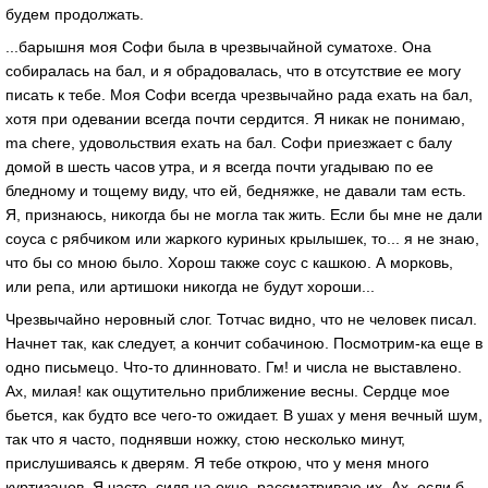
будем продолжать.
...барышня моя Софи была в чрезвычайной суматохе. Она
собиралась на бал, и я обрадовалась, что в отсутствие ее могу
писать к тебе. Моя Софи всегда чрезвычайно рада ехать на бал,
хотя при одевании всегда почти сердится. Я никак не понимаю,
ma chere, удовольствия ехать на бал. Софи приезжает с балу
домой в шесть часов утра, и я всегда почти угадываю по ее
бледному и тощему виду, что ей, бедняжке, не давали там есть.
Я, признаюсь, никогда бы не могла так жить. Если бы мне не дали
соуса с рябчиком или жаркого куриных крылышек, то... я не знаю,
что бы со мною было. Хорош также соус с кашкою. А морковь,
или репа, или артишоки никогда не будут хороши...
Чрезвычайно неровный слог. Тотчас видно, что не человек писал.
Начнет так, как следует, а кончит собачиною. Посмотрим-ка еще в
одно письмецо. Что-то длинновато. Гм! и числа не выставлено.
Ах, милая! как ощутительно приближение весны. Сердце мое
бьется, как будто все чего-то ожидает. В ушах у меня вечный шум,
так что я часто, поднявши ножку, стою несколько минут,
прислушиваясь к дверям. Я тебе открою, что у меня много
куртизанов. Я часто, сидя на окне, рассматриваю их. Ах, если б