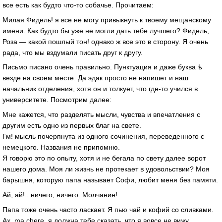
все есть как будто что-то собачье. Прочитаем:
Милая Фидель! я все не могу привыкнуть к твоему мещанскому
имени. Как будто бы уже не могли дать тебе лучшего? Фидель,
Роза — какой пошлый тон! однако ж все это в сторону. Я очень
рада, что мы вздумали писать друг к другу.
Письмо писано очень правильно. Пунктуация и даже буква ѣ
везде на своем месте. Да эдак просто не напишет и наш
начальник отделения, хотя он и толкует, что где-то учился в
университете. Посмотрим далее:
Мне кажется, что разделять мысли, чувства и впечатления с
другим есть одно из первых благ на свете.
Гм! мысль почерпнута из одного сочинения, переведенного с
немецкого. Названия не припомню.
Я говорю это по опыту, хотя и не бегала по свету далее ворот
нашего дома. Моя ли жизнь не протекает в удовольствии? Моя
барышня, которую папа называет Софи, любит меня без памяти.
Ай, ай!.. ничего, ничего. Молчание!
Папа тоже очень часто ласкает. Я пью чай и кофий со сливками.
Ах, ma chere, я должна тебе сказать, что я вовсе не вижу