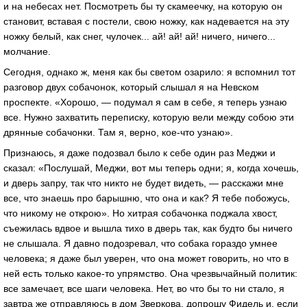
и на небесах нет. Посмотреть бы ту скамеечку, на которую он
становит, вставая с постели, свою ножку, как надевается на эту
ножку белый, как снег, чулочек... ай! ай! ай! ничего, ничего...
молчание.
Сегодня, однако ж, меня как бы светом озарило: я вспомнил тот
разговор двух собачонок, который слышал я на Невском
проспекте. «Хорошо, — подумал я сам в себе, я теперь узнаю
все. Нужно захватить переписку, которую вели между собою эти
дрянные собачонки. Там я, верно, кое-что узнаю».
Признаюсь, я даже подозвал было к себе один раз Меджи и
сказал: «Послушай, Меджи, вот мы теперь одни; я, когда хочешь,
и дверь запру, так что никто не будет видеть, — расскажи мне
все, что знаешь про барышню, что она и как? Я тебе побожусь,
что никому не открою». Но хитрая собачонка поджала хвост,
съежилась вдвое и вышла тихо в дверь так, как будто бы ничего
не слышала. Я давно подозревал, что собака гораздо умнее
человека; я даже был уверен, что она может говорить, но что в
ней есть только какое-то упрямство. Она чрезвычайный политик:
все замечает, все шаги человека. Нет, во что бы то ни стало, я
завтра же отправляюсь в дом Зверкова, допрошу Фидель и, если