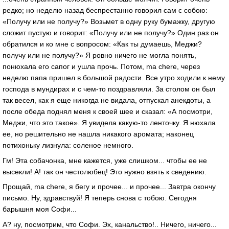
редко; но неделю назад беспрестанно говорил сам с собою:
«Получу или не получу?» Возьмет в одну руку бумажку, другую
сложит пустую и говорит: «Получу или не получу?» Один раз он
обратился и ко мне с вопросом: «Как ты думаешь, Меджи?
получу или не получу?» Я ровно ничего не могла понять,
понюхала его сапог и ушла прочь. Потом, ma chere, через
неделю папа пришел в большой радости. Все утро ходили к нему
господа в мундирах и с чем-то поздравляли. За столом он был
так весел, как я еще никогда не видала, отпускал анекдоты, а
после обеда поднял меня к своей шее и сказал: «А посмотри,
Меджи, что это такое». Я увидела какую-то ленточку. Я нюхала
ее, но решительно не нашла никакого аромата; наконец
потихоньку лизнула: соленое немного.
Гм! Эта собачонка, мне кажется, уже слишком... чтобы ее не
высекли! А! так он честолюбец! Это нужно взять к сведению.
Прощай, ma chere, я бегу и прочее... и прочее... Завтра окончу
письмо. Ну, здравствуй! Я теперь снова с тобою. Сегодня
барышня моя Софи...
А? ну, посмотрим, что Софи. Эх, канальство!.. Ничего, ничего...