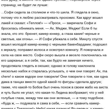
страницу, не будет ли лучше:
...Софи сидела за столиком и что-то шила. Я глядела в окно,
потому что я люблю рассматривать прохожих. Как вдруг вошел
лакей и сказал: «Теплов!» — «Проси, — закричала Софи и
бросилась обнимать меня. — Ах, Меджи, Меджи! Если б ты
знала, кто это: брюнет, камер-юнкер, а глаза какие! черные и
светлые, как огонь». — И Софи убежала к себе. Минуту спустя
вошел молодой камер-юнкер с черными бакенбардами; подошел
к зеркалу, поправил волоса и осмотрел комнату. Я поворчала и
села на свое место. Софи скоро вышла и весело поклонилась на
его шарканье; а я себе, так, как будто не замечая ничего,
продолжала глядеть в окошко; однако ж голову наклонила
несколько набок и старалась услышать, о чем они говорят. Ах, ma
chere! о каком вздоре они говорили! Они говорили о том, как одна
дама в танцах вместо одной какой-то фигуры сделала другую;
также, что какой-то Бобов был очень похож в своем жабо на аиста
и чуть было не упал; что какая-то Лидина воображает, что у ней
голубые глаза, между тем как они зеленые, — и тому подобное.
«Куда ж, — подумала я сама в себе, — если сравнить камер-
юнкера с Трезором!» Небо! какая разница! Во-первых, у камер-