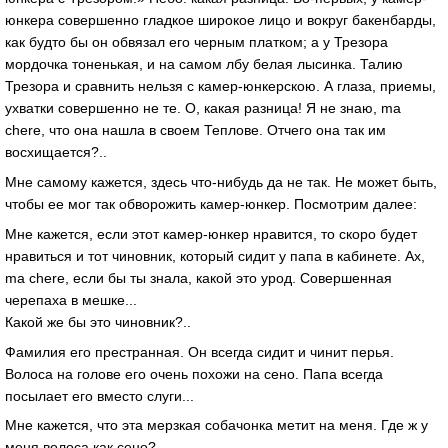
юнкера совершенно гладкое широкое лицо и вокруг бакенбарды,
как будто бы он обвязал его черным платком; а у Трезора
мордочка тоненькая, и на самом лбу белая лысинка. Талию
Трезора и сравнить нельзя с камер-юнкерскою. А глаза, приемы,
ухватки совершенно не те. О, какая разница! Я не знаю, ma
chere, что она нашла в своем Теплове. Отчего она так им
восхищается?..
Мне самому кажется, здесь что-нибудь да не так. Не может быть,
чтобы ее мог так обворожить камер-юнкер. Посмотрим далее:
Мне кажется, если этот камер-юнкер нравится, то скоро будет
нравиться и тот чиновник, который сидит у папа в кабинете. Ах,
ma chere, если бы ты знала, какой это урод. Совершенная
черепаха в мешке...
Какой же бы это чиновник?..
Фамилия его престранная. Он всегда сидит и чинит перья.
Волоса на голове его очень похожи на сено. Папа всегда
посылает его вместо слуги...
Мне кажется, что эта мерзкая собачонка метит на меня. Где ж у
меня волоса как сено?