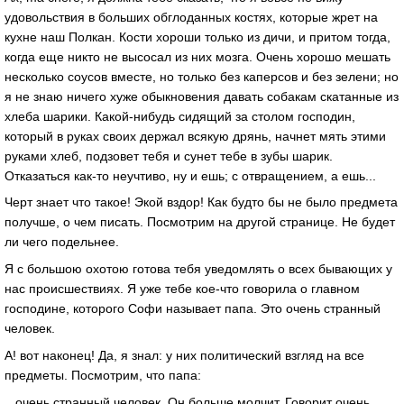
удовольствия в больших обглоданных костях, которые жрет на
кухне наш Полкан. Кости хороши только из дичи, и притом тогда,
когда еще никто не высосал из них мозга. Очень хорошо мешать
несколько соусов вместе, но только без каперсов и без зелени; но
я не знаю ничего хуже обыкновения давать собакам скатанные из
хлеба шарики. Какой-нибудь сидящий за столом господин,
который в руках своих держал всякую дрянь, начнет мять этими
руками хлеб, подзовет тебя и сунет тебе в зубы шарик.
Отказаться как-то неучтиво, ну и ешь; с отвращением, а ешь...
Черт знает что такое! Экой вздор! Как будто бы не было предмета
получше, о чем писать. Посмотрим на другой странице. Не будет
ли чего подельнее.
Я с большою охотою готова тебя уведомлять о всех бывающих у
нас происшествиях. Я уже тебе кое-что говорила о главном
господине, которого Софи называет папа. Это очень странный
человек.
А! вот наконец! Да, я знал: у них политический взгляд на все
предметы. Посмотрим, что папа:
...очень странный человек. Он больше молчит. Говорит очень