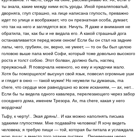
ты знала, какие между ними есть уроды. Иной преаляповатый,
дворняга, глуп страшно, на лице написана глупость, преважно
идет по улице и воображает, что он презнатная особа, думает,
что так на него и заглядятся все. Ничуть. Я даже и внимания не
обратила, так, как бы и не видала его. А какой страшный дога
останавливается перед моим окном! Если бы он стал на задние
лапы, чего, грубиян, он, верно, не умеет, — то он бы был целою
головою выше папа моей Софи, который тоже довольно высокого
роста и толст собою. Этот болван, должно быть, наглец
преужасный. Я поворчала немного, но ему и нуждочки мало.
Хотя бы поморщился! высунул свой язык, повесил огромные уши
и глядит в окно — такой мужик! Но неужели ты думаешь, ma
chere, что сердце мое равнодушно ко всем исканиям, — ах, нет...
Если бы ты видела одного кавалера, перелезающего через забор
соседнего дома, именем Трезора. Ах, ma chere, какая у него
мордочка!
Тьфу, к черту!.. Экая дрянь!.. И как можно наполнять письма
эдакими глупостями. Мне подавайте человека! Я хочу видеть
человека; я требую пищи — той, которая бы питала и услаждала
мою душу; а вместо того эдакие пустяки... Перевернем через