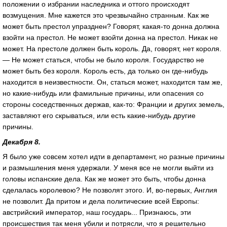
положении о избрании наследника и оттого происходят
возмущения. Мне кажется это чрезвычайно странным. Как же
может быть престол упразднен? Говорят, какая-то донна должна
взойти на престол. Не может взойти донна на престол. Никак не
может. На престоле должен быть король. Да, говорят, нет короля.
— Не может статься, чтобы не было короля. Государство не
может быть без короля. Король есть, да только он где-нибудь
находится в неизвестности. Он, статься может, находится там же,
но какие-нибудь или фамильные причины, или опасения со
стороны соседственных держав, как-то: Франции и других земель,
заставляют его скрываться, или есть какие-нибудь другие
причины.
Декабря 8.
Я было уже совсем хотел идти в департамент, но разные причины
и размышления меня удержали. У меня все не могли выйти из
головы испанские дела. Как же может это быть, чтобы донна
сделалась королевою? Не позволят этого. И, во-первых, Англия
не позволит. Да притом и дела политические всей Европы:
австрийский император, наш государь... Признаюсь, эти
происшествия так меня убили и потрясли, что я решительно