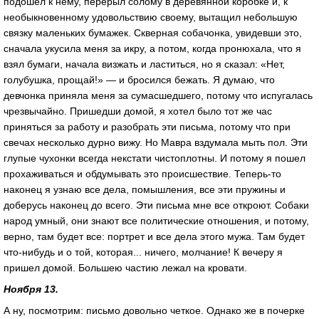
подошел к нему, перерыл солому в деревянной коробке и, к
необыкновенному удовольствию своему, вытащил небольшую
связку маленьких бумажек. Скверная собачонка, увидевши это,
сначала укусила меня за икру, а потом, когда пронюхала, что я
взял бумаги, начала визжать и ластиться, но я сказал: «Нет,
голубушка, прощай!» — и бросился бежать. Я думаю, что
девчонка приняла меня за сумасшедшего, потому что испугалась
чрезвычайно. Пришедши домой, я хотел было тот же час
приняться за работу и разобрать эти письма, потому что при
свечах несколько дурно вижу. Но Мавра вздумала мыть пол. Эти
глупые чухонки всегда некстати чистоплотны. И потому я пошел
прохаживаться и обдумывать это происшествие. Теперь-то
наконец я узнаю все дела, помышления, все эти пружины и
доберусь наконец до всего. Эти письма мне все откроют. Собаки
народ умный, они знают все политические отношения, и потому,
верно, там будет все: портрет и все дела этого мужа. Там будет
что-нибудь и о той, которая... ничего, молчание! К вечеру я
пришел домой. Большею частию лежал на кровати.
Ноября 13.
А ну, посмотрим: письмо довольно четкое. Однако же в почерке