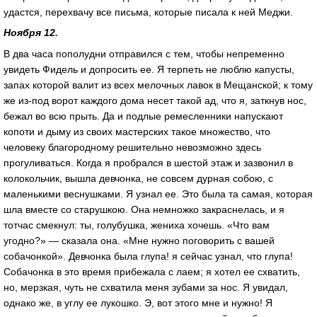
удастся, перехвачу все письма, которые писала к ней Меджи.
Ноября 12.
В два часа пополудни отправился с тем, чтобы непременно
увидеть Фидель и допросить ее. Я терпеть не люблю капусты,
запах которой валит из всех мелочных лавок в Мещанской; к тому
же из-под ворот каждого дома несет такой ад, что я, заткнув нос,
бежал во всю прыть. Да и подлые ремесленники напускают
копоти и дыму из своих мастерских такое множество, что
человеку благородному решительно невозможно здесь
прогуливаться. Когда я пробрался в шестой этаж и зазвонил в
колокольчик, вышла девчонка, не совсем дурная собою, с
маленькими веснушками. Я узнал ее. Это была та самая, которая
шла вместе со старушкою. Она немножко закраснелась, и я
тотчас смекнул: ты, голубушка, жениха хочешь. «Что вам
угодно?» — сказала она. «Мне нужно поговорить с вашей
собачонкой». Девчонка была глупа! я сейчас узнал, что глупа!
Собачонка в это время прибежала с лаем; я хотел ее схватить,
но, мерзкая, чуть не схватила меня зубами за нос. Я увидал,
однако же, в углу ее лукошко. Э, вот этого мне и нужно! Я