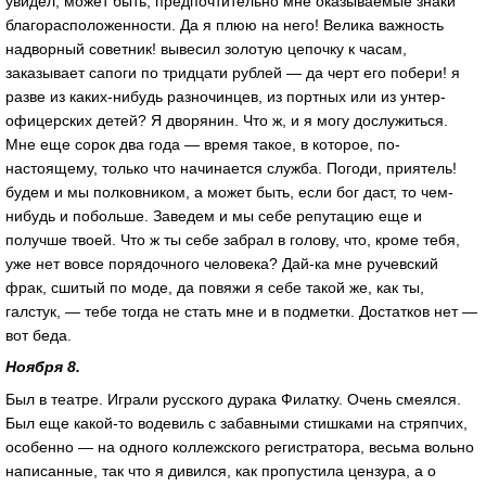
увидел, может быть, предпочтительно мне оказываемые знаки
благорасположенности. Да я плюю на него! Велика важность
надворный советник! вывесил золотую цепочку к часам,
заказывает сапоги по тридцати рублей — да черт его побери! я
разве из каких-нибудь разночинцев, из портных или из унтер-
офицерских детей? Я дворянин. Что ж, и я могу дослужиться.
Мне еще сорок два года — время такое, в которое, по-
настоящему, только что начинается служба. Погоди, приятель!
будем и мы полковником, а может быть, если бог даст, то чем-
нибудь и побольше. Заведем и мы себе репутацию еще и
получше твоей. Что ж ты себе забрал в голову, что, кроме тебя,
уже нет вовсе порядочного человека? Дай-ка мне ручевский
фрак, сшитый по моде, да повяжи я себе такой же, как ты,
галстук, — тебе тогда не стать мне и в подметки. Достатков нет —
вот беда.
Ноября 8.
Был в театре. Играли русского дурака Филатку. Очень смеялся.
Был еще какой-то водевиль с забавными стишками на стряпчих,
особенно — на одного коллежского регистратора, весьма вольно
написанные, так что я дивился, как пропустила цензура, а о