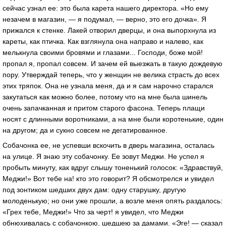
сейчас узнал ее: это была карета нашего директора. «Но ему
незачем в магазин, — я подумал, — верно, это его дочка». Я
прижался к стенке. Лакей отворил дверцы, и она выпорхнула из
кареты, как птичка. Как взглянула она направо и налево, как
мелькнула своими бровями и глазами... Господи, боже мой!
пропал я, пропал совсем. И зачем ей выезжать в такую дождевую
пору. Утверждай теперь, что у женщин не велика страсть до всех
этих тряпок. Она не узнала меня, да и я сам нарочно старался
закутаться как можно более, потому что на мне была шинель
очень запачканная и притом старого фасона. Теперь плащи
носят с длинными воротниками, а на мне были коротенькие, один
на другом; да и сукно совсем не дегатированное.
Собачонка ее, не успевши вскочить в дверь магазина, осталась
на улице. Я знаю эту собачонку. Ее зовут Меджи. Не успел я
пробыть минуту, как вдруг слышу тоненький голосок: «Здравствуй,
Меджи!» Вот тебе на! кто это говорит? Я обсмотрелся и увидел
под зонтиком шедших двух дам: одну старушку, другую
молоденькую; но они уже прошли, а возле меня опять раздалось:
«Грех тебе, Меджи!» Что за черт! я увидел, что Меджи
обнюхивалась с собачонкою, шедшею за дамами. «Эге! — сказал