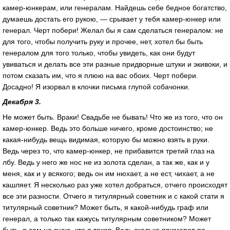
камер-юнкерам, или генералам. Найдешь себе бедное богатство,
думаешь достать его рукою, — срывает у тебя камер-юнкер или
генерал. Черт побери! Желал бы я сам сделаться генералом: не
для того, чтобы получить руку и прочее, нет, хотел бы быть
генералом для того только, чтобы увидеть, как они будут
увиваться и делать все эти разные придворные штуки и экивоки, и
потом сказать им, что я плюю на вас обоих. Черт побери.
Досадно! Я изорвал в клочки письма глупой собачонки.
Декабря 3.
Не может быть. Враки! Свадьбе не бывать! Что же из того, что он
камер-юнкер. Ведь это больше ничего, кроме достоинство; не
какая-нибудь вещь видимая, которую бы можно взять в руки.
Ведь через то, что камер-юнкер, не прибавится третий глаз на
лбу. Ведь у него же нос не из золота сделан, а так же, как и у
меня, как и у всякого; ведь он им нюхает, а не ест, чихает, а не
кашляет. Я несколько раз уже хотел добраться, отчего происходят
все эти разности. Отчего я титулярный советник и с какой стати я
титулярный советник? Может быть, я какой-нибудь граф или
генерал, а только так кажусь титулярным советником? Может