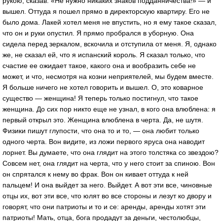
рукою, сказав: «Не нужно никаких знаков подданничества!» — и
вышел. Оттуда я пошел прямо в директорскую квартиру. Его не
было дома. Лакей хотел меня не впустить, но я ему такое сказал,
что он и руки опустил. Я прямо пробрался в уборную. Она
сидела перед зеркалом, вскочила и отступила от меня. Я, однако
же, не сказал ей, что я испанский король. Я сказал только, что
счастие ее ожидает такое, какого она и вообразить себе не
может, и что, несмотря на козни неприятелей, мы будем вместе.
Я больше ничего не хотел говорить и вышел. О, это коварное
существо — женщина! Я теперь только постигнул, что такое
женщина. До сих пор никто еще не узнал, в кого она влюблена: я
первый открыл это. Женщина влюблена в черта. Да, не шутя.
Физики пишут глупости, что она то и то, — она любит только
одного черта. Вон видите, из ложи первого яруса она наводит
лорнет. Вы думаете, что она глядит на этого толстяка со звездою?
Совсем нет, она глядит на черта, что у него стоит за спиною. Вон
он спрятался к нему во фрак. Вон он кивает оттуда к ней
пальцем! И она выйдет за него. Выйдет. А вот эти все, чиновные
отцы их, вот эти все, что юлят во все стороны и лезут ко двору и
говорят, что они патриоты и то и се: аренды, аренды хотят эти
патриоты! Мать, отца, бога продадут за деньги, честолюбцы,