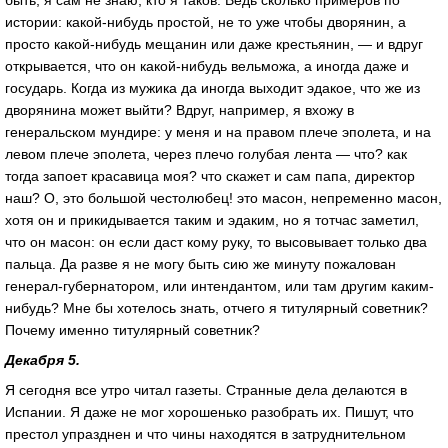
быть, я сам не знаю, кто я таков. Ведь сколько примеров по
истории: какой-нибудь простой, не то уже чтобы дворянин, а
просто какой-нибудь мещанин или даже крестьянин, — и вдруг
открывается, что он какой-нибудь вельможа, а иногда даже и
государь. Когда из мужика да иногда выходит эдакое, что же из
дворянина может выйти? Вдруг, например, я вхожу в
генеральском мундире: у меня и на правом плече эполета, и на
левом плече эполета, через плечо голубая лента — что? как
тогда запоет красавица моя? что скажет и сам папа, директор
наш? О, это большой честолюбец! это масон, непременно масон,
хотя он и прикидывается таким и эдаким, но я тотчас заметил,
что он масон: он если даст кому руку, то высовывает только два
пальца. Да разве я не могу быть сию же минуту пожалован
генерал-губернатором, или интендантом, или там другим каким-
нибудь? Мне бы хотелось знать, отчего я титулярный советник?
Почему именно титулярный советник?
Декабря 5.
Я сегодня все утро читал газеты. Странные дела делаются в
Испании. Я даже не мог хорошенько разобрать их. Пишут, что
престол упразднен и что чины находятся в затруднительном