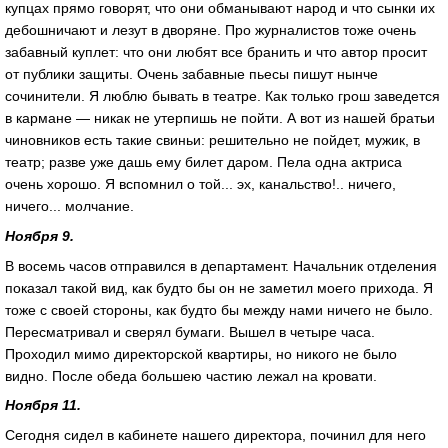
купцах прямо говорят, что они обманывают народ и что сынки их
дебошничают и лезут в дворяне. Про журналистов тоже очень
забавный куплет: что они любят все бранить и что автор просит
от публики защиты. Очень забавные пьесы пишут нынче
сочинители. Я люблю бывать в театре. Как только грош заведется
в кармане — никак не утерпишь не пойти. А вот из нашей братьи
чиновников есть такие свиньи: решительно не пойдет, мужик, в
театр; разве уже дашь ему билет даром. Пела одна актриса
очень хорошо. Я вспомнил о той... эх, канальство!.. ничего,
ничего... молчание.
Ноября 9.
В восемь часов отправился в департамент. Начальник отделения
показал такой вид, как будто бы он не заметил моего прихода. Я
тоже с своей стороны, как будто бы между нами ничего не было.
Пересматривал и сверял бумаги. Вышел в четыре часа.
Проходил мимо директорской квартиры, но никого не было
видно. После обеда большею частию лежал на кровати.
Ноября 11.
Сегодня сидел в кабинете нашего директора, починил для него