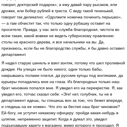
говорит, докторский подарок»; а ему давай пару рысаков, или
дрожки, или бобер рублей в триста. С виду такой тихенький,
говорит так деликатно: «Одолжите ножичка починить перышко»,
— а там обчистит так, что только одну рубашку оставит на
просителе. Правда, у нас зато служба благородная, чистота во
всем такая, какой вовеки не видеть губернскому правлению:
столы на красного дерева, и все начальники на вы. Да,
признаюсь, если бы не благородство службы, я бы давно оставил
департамент.
Я надел старую шинель и взял зонтик, потому что шел проливной
дождик. На улицах не было никого; одни только бабы,
накрывшись полами платья, да русские купцы под зонтиками, да
курьеры попадались мне на глаза. Из благородных только наш
брат чиновник попался мне. Я увидел его на перекрестке. Я, как
увидел его, тотчас сказал себе: «Эге! нет, голубчик, ты не в
департамент идешь, ты спешишь вон за тою, что бежит впереди,
и глядишь на ее ножки». Что это за бестия наш брат чиновник?
Ей-богу, не уступит никакому офицеру: пройди какая-нибудь в
шляпке, непременно зацепит. Когда я думал это, увидел
подъехавшую карету к магазину, мимо которого я проходил. Я