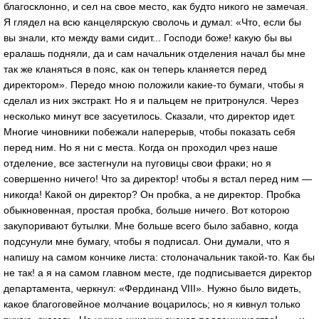
благосклонно, и сел на свое место, как будто никого не замечая.
Я глядел на всю канцелярскую сволочь и думал: «Что, если бы
вы знали, кто между вами сидит... Господи боже! какую бы вы
ералашь подняли, да и сам начальник отделения начал бы мне
так же кланяться в пояс, как он теперь кланяется перед
директором». Передо мною положили какие-то бумаги, чтобы я
сделал из них экстракт. Но я и пальцем не притронулся. Через
несколько минут все засуетилось. Сказали, что директор идет.
Многие чиновники побежали наперерыв, чтобы показать себя
перед ним. Но я ни с места. Когда он проходил чрез наше
отделение, все застегнули на пуговицы свои фраки; но я
совершенно ничего! Что за директор! чтобы я встал перед ним —
никогда! Какой он директор? Он пробка, а не директор. Пробка
обыкновенная, простая пробка, больше ничего. Вот которою
закупоривают бутылки. Мне больше всего было забавно, когда
подсунули мне бумагу, чтобы я подписал. Они думали, что я
напишу на самом кончике листа: столоначальник такой-то. Как бы
не так! а я на самом главном месте, где подписывается директор
департамента, черкнул: «Фердинанд VIII». Нужно было видеть,
какое благоговейное молчание воцарилось; но я кивнул только