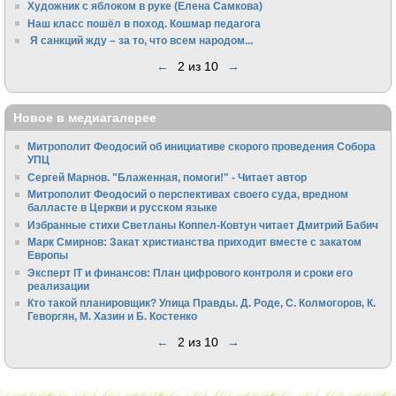
Художник с яблоком в руке (Елена Самкова)
Наш класс пошёл в поход. Кошмар педагога
Я санкций жду – за то, что всем народом...
←
2 из 10
→
Новое в медиагалерее
Митрополит Феодосий об инициативе скорого проведения Собора
УПЦ
Сергей Марнов. "Блаженная, помоги!" - Читает автор
Митрополит Феодосий о перспективах своего суда, вредном
балласте в Церкви и русском языке
Избранные стихи Светланы Коппел-Ковтун читает Дмитрий Бабич
Марк Смирнов: Закат христианства приходит вместе с закатом
Европы
Эксперт IT и финансов: План цифрового контроля и сроки его
реализации
Кто такой планировщик? Улица Правды. Д. Роде, С. Колмогоров, К.
Геворгян, М. Хазин и Б. Костенко
←
2 из 10
→