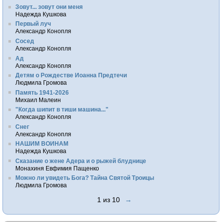
Зовут... зовут они меня
Надежда Кушкова
Первый луч
Александр Конопля
Сосед
Александр Конопля
Ад
Александр Конопля
Детям о Рождестве Иоанна Предтечи
Людмила Громова
Память 1941-2026
Михаил Малеин
"Когда шипит в тиши машина..."
Александр Конопля
Снег
Александр Конопля
НАШИМ ВОИНАМ
Надежда Кушкова
Сказание о жене Адера и о рыжей блуднице
Монахиня Евфимия Пащенко
Можно ли увидеть Бога? Тайна Святой Троицы
Людмила Громова
1 из 10
→