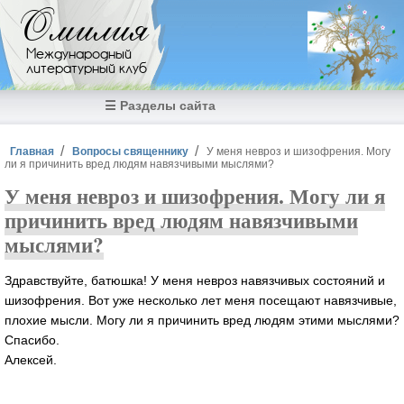
Перейти к основному содержанию
Омилия
Международный
литературный клуб
☰ Разделы сайта
Вы здесь
Главная
Вопросы священнику
У меня невроз и шизофрения. Могу
ли я причинить вред людям навязчивыми мыслями?
У меня невроз и шизофрения. Могу ли я
причинить вред людям навязчивыми
мыслями?
Здравствуйте, батюшка! У меня невроз навязчивых состояний и
шизофрения. Вот уже несколько лет меня посещают навязчивые,
плохие мысли. Могу ли я причинить вред людям этими мыслями?
Спасибо.
Алексей.