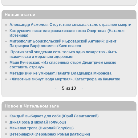
Новые статьи
Александр Асмолов: Отсутствие смысла стало страшнее смерти
Как русские писатели распахивали «окна Овертона» (Наталья
Иртенина)
Митрополит Бориспольский и Броварской Антоний: Визит
Патриарха Варфоломея в Киев опасен
Против этой эпидемии есть только одно лекарство - быть
психически и морально здоровым
Майя Кучерская: «Из спасенных отцом Димитрием можно
составить страну»
Метафизики не умирают. Памяти Владимира Миронова
«Животные гибнут, вода мертвая». Катастрофа на Камчатке
←
5 из 10
→
Новое в Читальном зале
Каждый выбирает для себя (Юрий Левитанский)
Дикая роза (Николай Голубош)
Межевая тропа (Николай Голубош)
Ветеринария (Иеромонах Роман (Матюшин)