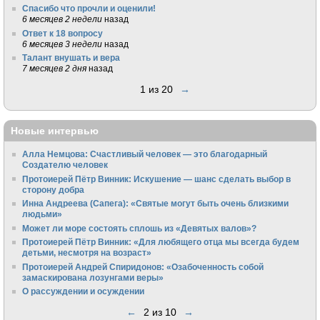
Спасибо что прочли и оценили!
6 месяцев 2 недели
назад
Ответ к 18 вопросу
6 месяцев 3 недели
назад
Талант внушать и вера
7 месяцев 2 дня
назад
1 из 20
→
Новые интервью
Алла Немцова: Счастливый человек — это благодарный
Создателю человек
Протоиерей Пётр Винник: Искушение — шанс сделать выбор в
сторону добра
Инна Андреева (Сапега): «Святые могут быть очень близкими
людьми»
Может ли море состоять сплошь из «Девятых валов»?
Протоиерей Пётр Винник: «Для любящего отца мы всегда будем
детьми, несмотря на возраст»
Протоиерей Андрей Спиридонов: «Озабоченность собой
замаскирована лозунгами веры»
О рассуждении и осуждении
←
2 из 10
→