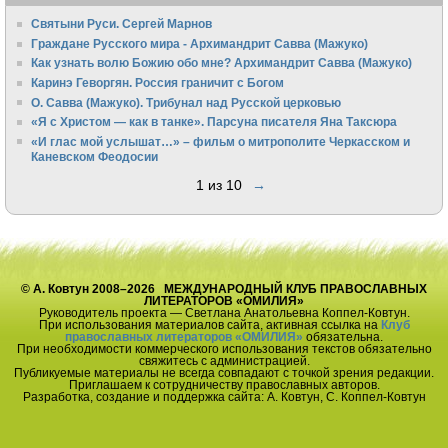
Святыни Руси. Сергей Марнов
Граждане Русского мира - Архимандрит Савва (Мажуко)
Как узнать волю Божию обо мне? Архимандрит Савва (Мажуко)
Каринэ Геворгян. Россия граничит с Богом
О. Савва (Мажуко). Трибунал над Русской церковью
«Я с Христом — как в танке». Парсуна писателя Яна Таксюра
«И глас мой услышат…» – фильм о митрополите Черкасском и
Каневском Феодосии
1 из 10
→
© А. Ковтун 2008–2026 МЕЖДУНАРОДНЫЙ КЛУБ ПРАВОСЛАВНЫХ
ЛИТЕРАТОРОВ «ОМИЛИЯ»
Руководитель проекта — Светлана Анатольевна Коппел-Ковтун.
При использования материалов сайта, активная ссылка на
Клуб
православных литераторов «ОМИЛИЯ»
обязательна.
При необходимости коммерческого использования текстов обязательно
свяжитесь с администрацией.
Публикуемые материалы не всегда совпадают с точкой зрения редакции.
Приглашаем к сотрудничеству православных авторов.
Разработка, создание и поддержка сайта: А. Ковтун, С. Коппел-Ковтун