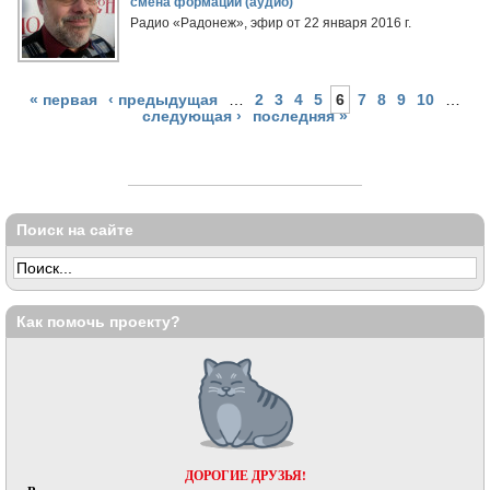
смена формации (аудио)
Радио «Радонеж», эфир от 22 января 2016 г.
« первая
‹ предыдущая
…
2
3
4
5
6
7
8
9
10
…
следующая ›
последняя »
Поиск на сайте
Как помочь проекту?
ДОРОГИЕ ДРУЗЬЯ!