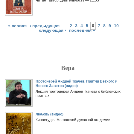
Читает автор. Длительность — 21:53
« первая
‹ предыдущая
…
2
3
4
5
6
7
8
9
10
…
следующая ›
последняя »
Вера
Страницы
Протоиерей Андрей Ткачёв. Притчи Ветхого и
Нового Заветов (видео)
Лекция протоиерея Андрея Ткачёва о библейских
притчах
Любовь (видео)
Киностудия Московской духовной академии