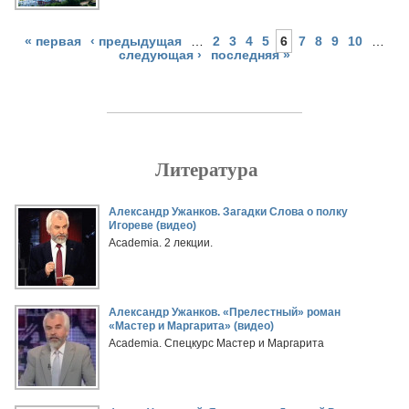
« первая
‹ предыдущая
…
2
3
4
5
6
7
8
9
10
…
следующая ›
последняя »
Литература
Страницы
Александр Ужанков. Загадки Слова о полку
Игореве (видео)
Academia. 2 лекции.
Александр Ужанков. «Прелестный» роман
«Мастер и Маргарита» (видео)
Academia. Спецкурс Мастер и Маргарита