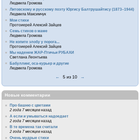
Людмила Громова
Литовскому и русскому поэту Юргису Балтрушайтису (1873–1944)
Людмила Максимчук
Мои стихи
Протоиерей Алексий Зайцев
Семь стихов о маме
Людмила Громова
Не копите злобу у порога...
Протоиерей Алексий Зайцев
Мы наденем ЖАР-Птичьи РУБАХИ
Светлана Леонтьева
Бабуллинг, оса-курьер и другие
Людмила Громова
←
5 из 10
→
Новые комментарии
Про башню с цветами
2 года 7 месяцев
назад
А если и умываться надоедает
2 года 7 месяцев
назад
В те времена так считали
2 года 7 месяцев
назад
Очень мудрые стихи