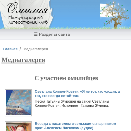
Перейти к основному содержанию
Омилия
Международный
литературный клуб
☰ Разделы сайта
Вы здесь
Главная
Медиагалерея
Медиагалерея
С участием омилийцев
Страницы
Светлана Коппел-Ковтун. «Я не тот, кто уходит, а
тот, кто всегда остаётся»
Песня Татьяны Журовой на стихи Светланы
Коппел-Ковтун. Исполняет Татьяна Журова.
Беседа с писателем и сельским священником
прот. Алексием Лисняком (аудио)