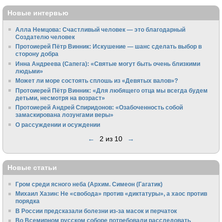
Новые интервью
Алла Немцова: Счастливый человек — это благодарный
Создателю человек
Протоиерей Пётр Винник: Искушение — шанс сделать выбор в
сторону добра
Инна Андреева (Сапега): «Святые могут быть очень близкими
людьми»
Может ли море состоять сплошь из «Девятых валов»?
Протоиерей Пётр Винник: «Для любящего отца мы всегда будем
детьми, несмотря на возраст»
Протоиерей Андрей Спиридонов: «Озабоченность собой
замаскирована лозунгами веры»
О рассуждении и осуждении
←
2 из 10
→
Новые статьи
Гром среди ясного неба (Архим. Симеон (Гагатик)
Михаил Хазин: Не «свобода» против «диктатуры», а хаос против
порядка
В России предсказали болезни из-за масок и перчаток
Во Всемирном русском соборе потребовали расследовать