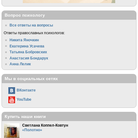
Вопрос психологу
Все ответы на вопросы
Ответы православных психологов:
Никита Яночкин
Екатерина Усачева
Татьяна Бобровских
Анастасия Бондарук
Анна Лелик
Мы в социальных сетях
ВКонтакте
YouTube
Купить наши книги
Светлана Коппел-Ковтун
«Полотно»