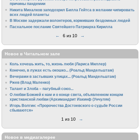
причины пандемии
Никита Михалков заподозрил Билла Гейтса в желании чипировать
всех людей планеты
В Москве задержали волонтеров, кормивших бездомных людей
Пасхальное послание Святейшего Патриарха Кирилла
←
6 из 10
→
Новое в Читальном зале
Коль хочешь жить, то, жизнь любя (Лариса Миллер)
Конечно, в лужах есть окошко... (Роальд Мандельштам)
Вечерами в застывших улицах... (Роальд Мандельштам)
Ржев (Влад Маленко)
Талант и Злоба – пагубный союз...
О любви Божией к нам и о конце света, объявленном концом
христианской любви (Архимандрит Иакинф (Унчуляк)
Игорь Волгин: «Пророчества Достоевского о судьбе России
сбываются»
1 из 10
→
Новое в медиагалерее