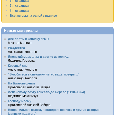
6-я страница
7-я страница
8-я страница
Все авторы на одной странице
Новые материалы
Две лепты в копилку зимы
Михаил Малеин
Рождество
Александр Конопля
Японский мармелад и другие истории...
Людмила Громова
Красный снег
Александр Конопля
"Влюбиться в снежинку легко ведь, поверь ..."
Александр Конопля
На Благовещение
Протоиерей Алексий Зайцев
Испанскому поэту Гонсало де Берсео (1198–1264)
Людмила Максимчук
Господу моему
Протоиерей Алексий Зайцев
Неправильная сказка, последняя сосиска и другие истории
(записки педагога)