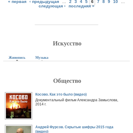
« первая
‹ предыдущая
…
2
3
4
5
6
7
8
9
10
…
следующая ›
последняя »
Искусство
Живопись
(активная вкладка)
Музыка
Общество
Страницы
Косово. Как это было (видео)
Документальный фильм Александра Замыслова,
2014 г.
Андрей Фурсов. Скрытые шифры 2015 года
(видео)