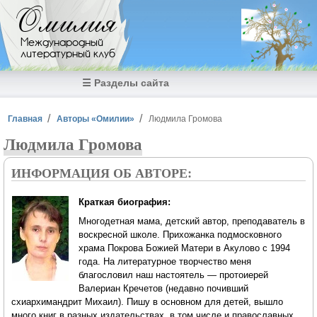
Перейти к основному содержанию
Омилия
Международный
литературный клуб
☰ Разделы сайта
Вы здесь
Главная
Авторы «Омилии»
Людмила Громова
Людмила Громова
ИНФОРМАЦИЯ ОБ АВТОРЕ:
Краткая биография:
Многодетная мама, детский автор, преподаватель в
воскресной школе. Прихожанка подмосковного
храма Покрова Божией Матери в Акулово с 1994
года. На литературное творчество меня
благословил наш настоятель — протоиерей
Валериан Кречетов (недавно почивший
схиархимандрит Михаил). Пишу в основном для детей, вышло
много книг в разных издательствах, в том числе и православных.