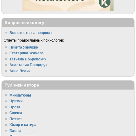
Вопрос психологу
Все ответы на вопросы
Ответы православных психологов:
Никита Яночкин
Екатерина Усачева
Татьяна Бобровских
Анастасия Бондарук
Анна Лелик
Рубрики автора
Миниатюры
Притчи
Проза
Сказки
Поэзия
Юмор и сатира
Басни