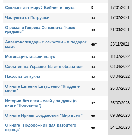
Сколько лет миру? Библия и наука
3
17/01/2021
Частушки от Петрушки
нет
17/02/2021
О романе Генрика Сенкевича "Камо
нет
21/09/2021
грядеши"
Адвент-календарь с секретом - в подарок
нет
23/11/2021
маме
Мотивация: мысли вслух
нет
18/02/2022
События на Украине. Взгляд обывателя
нет
03/04/2022
Пасхальная кукла
нет
08/04/2022
О книге Евгения Евтушенко "Ягодные
нет
25/07/2023
места"
Истории без елея - елей для души (о
нет
25/07/2023
книге "Поповичи")
О книге Ирины Богдановой "Мир всем"
нет
09/09/2023
О книге "Подорожник для разбитого
нет
24/10/2023
сердца"