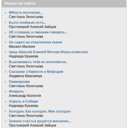
Новое на сайте
МИнута молчания...
Светлана Леонтьева
Было знойным лето...
Протоиерей Алексий Зайцев
НЕ словами, а гимнами говорить...
Светлана Леонтьева
Он сидел на отваленном камне
Михаил Малеин
пред образом Божией Матери Иерусалимская
Надежда Кушкова
Выкликивать тебя из непогибели...
Светлана Леонтьева
Сказание о Кирилле и Мефодии
Людмила Максимчук
Примирение
Светлана Леонтьева
Февраль
Александр Конопля
Апрель в Сибири
Надежда Кушкова
Холодно. Как холодно. Мне холодно
Светлана Леонтьева
Земное счастье рушится внезапно...
Протоиерей Алексий Зайцев