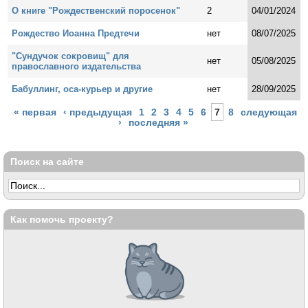
О книге "Рождественский поросенок"
2
04/01/2024
Рождество Иоанна Предтечи
нет
08/07/2025
"Сундучок сокровищ" для
нет
05/08/2025
православного издательства
Бабуллинг, оса-курьер и другие
нет
28/09/2025
Страницы
« первая
‹ предыдущая
1
2
3
4
5
6
7
8
следующая
›
последняя »
Поиск на сайте
Как помочь проекту?