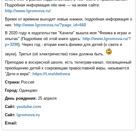
Подробная информация обо мне — на моем сайте:
http://www.lgromova.ru/
Время от времени выходят новые книжки, подробная информация о
них:
http://www.lgromova.ru/?page_id=660
В 2020 году в издательстве "Качели" вышла моя "Физика в играх и
опытах" (Подробнее об этой книге здесь:
http://www.lgromova.ru/?
p=3298
). Через год - вторая книга физики для детей (о свете и
звуке). Третья (об электричестве) тоже должна быть.
Преподаю в воскресной школе, есть телеграм-канал, посвященный
приобщению детей к сокровищам православной веры, называется
"Дети и вера":
https://t.me/detivera
Страна:
Россия
Город:
Одинцово
День рождения:
25 апреля
Сайт:
youtube.com
Сайт:
lgromova.ru
Email: