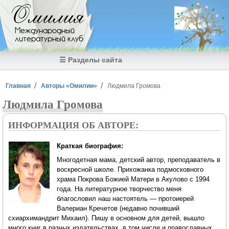
Перейти к основному содержанию
Омилия
Международный
литературный клуб
☰ Разделы сайта
Вы здесь
Главная
Авторы «Омилии»
Людмила Громова
Людмила Громова
ИНФОРМАЦИЯ ОБ АВТОРЕ:
Краткая биография:
Многодетная мама, детский автор, преподаватель в
воскресной школе. Прихожанка подмосковного
храма Покрова Божией Матери в Акулово с 1994
года. На литературное творчество меня
благословил наш настоятель — протоиерей
Валериан Кречетов (недавно почивший
схиархимандрит Михаил). Пишу в основном для детей, вышло
много книг в разных издательствах, в том числе и православных.