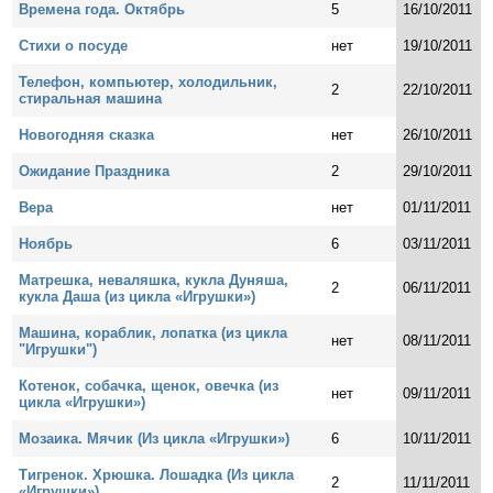
Времена года. Октябрь
5
16/10/2011
Стихи о посуде
нет
19/10/2011
Телефон, компьютер, холодильник,
2
22/10/2011
стиральная машина
Новогодняя сказка
нет
26/10/2011
Ожидание Праздника
2
29/10/2011
Вера
нет
01/11/2011
Ноябрь
6
03/11/2011
Матрешка, неваляшка, кукла Дуняша,
2
06/11/2011
кукла Даша (из цикла «Игрушки»)
Машина, кораблик, лопатка (из цикла
нет
08/11/2011
"Игрушки")
Котенок, собачка, щенок, овечка (из
нет
09/11/2011
цикла «Игрушки»)
Мозаика. Мячик (Из цикла «Игрушки»)
6
10/11/2011
Тигренок. Хрюшка. Лошадка (Из цикла
2
11/11/2011
«Игрушки»)