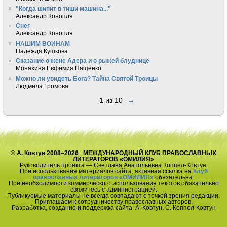
"Когда шипит в тиши машина..."
Александр Конопля
Снег
Александр Конопля
НАШИМ ВОИНАМ
Надежда Кушкова
Сказание о жене Адера и о рыжей блуднице
Монахиня Евфимия Пащенко
Можно ли увидеть Бога? Тайна Святой Троицы
Людмила Громова
1 из 10
→
© А. Ковтун 2008–2026 МЕЖДУНАРОДНЫЙ КЛУБ ПРАВОСЛАВНЫХ
ЛИТЕРАТОРОВ «ОМИЛИЯ»
Руководитель проекта — Светлана Анатольевна Коппел-Ковтун.
При использования материалов сайта, активная ссылка на
Клуб
православных литераторов «ОМИЛИЯ»
обязательна.
При необходимости коммерческого использования текстов обязательно
свяжитесь с администрацией.
Публикуемые материалы не всегда совпадают с точкой зрения редакции.
Приглашаем к сотрудничеству православных авторов.
Разработка, создание и поддержка сайта: А. Ковтун, С. Коппел-Ковтун