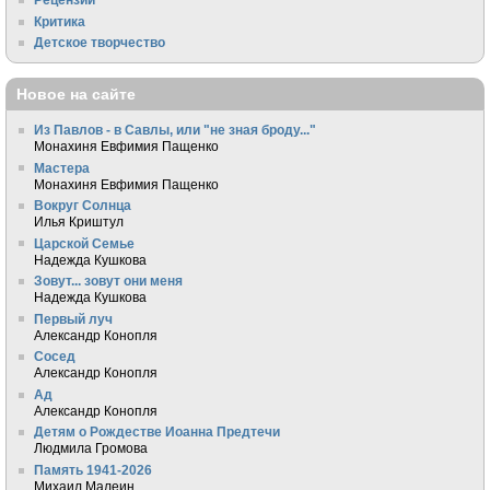
Критика
Детское творчество
Новое на сайте
Из Павлов - в Савлы, или "не зная броду..."
Монахиня Евфимия Пащенко
Мастера
Монахиня Евфимия Пащенко
Вокруг Солнца
Илья Криштул
Царской Семье
Надежда Кушкова
Зовут... зовут они меня
Надежда Кушкова
Первый луч
Александр Конопля
Сосед
Александр Конопля
Ад
Александр Конопля
Детям о Рождестве Иоанна Предтечи
Людмила Громова
Память 1941-2026
Михаил Малеин