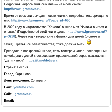
Подробная информация обо мне — на моем сайте:
http://www.lgromova.ru/
Время от времени выходят новые книжки, подробная информация о
них:
http://www.lgromova.ru/?page_id=660
В 2020 году в издательстве "Качели" вышла моя "Физика в играх и
опытах" (Подробнее об этой книге здесь:
http://www.lgromova.ru/?
p=3298
). Через год - вторая книга физики для детей (о свете и
звуке). Третья (об электричестве) тоже должна быть.
Преподаю в воскресной школе, есть телеграм-канал, посвященный
приобщению детей к сокровищам православной веры, называется
"Дети и вера":
https://t.me/detivera
Страна:
Россия
Город:
Одинцово
День рождения:
25 апреля
Сайт:
youtube.com
Сайт:
lgromova.ru
Email: