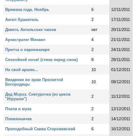
Времена года. Ноябрь
6
12/11/2011
Ангел Хранитель
2
17/11/2011
Девять Ангельских чинов
нет
20/11/2011
Архистратиг Михаил
4
21/11/2011
Притча о парикмахере
2
24/11/2011
Спокойной ночи! (стихи перед сном)
8
29/11/2011
На свой аршин...
10
01/12/2011
Введение во храм Пресвятой
10
08/12/2011
Богородицы
Дед Мороз. Снегурочка (из цикла
2
11/12/2011
"Игрушки")
Пчела и муха
2
12/12/2011
Племянничек
2
14/12/2011
Преподобный Савва Сторожевский
6
16/12/2011