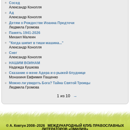
Сосед
Александр Конопля
Ад
Александр Конопля
Детям о Рождестве Иоанна Предтечи
Людмила Громова
Память 1941-2026
Михаил Малеин
"Когда шипит в тиши машина..."
Александр Конопля
Снег
Александр Конопля
НАШИМ ВОИНАМ
Надежда Кушкова
Сказание о жене Адера и о рыжей блуднице
Монахиня Евфимия Пащенко
Можно ли увидеть Бога? Тайна Святой Троицы
Людмила Громова
1 из 10
→
© А. Ковтун 2008–2026 МЕЖДУНАРОДНЫЙ КЛУБ ПРАВОСЛАВНЫХ
ЛИТЕРАТОРОВ «ОМИЛИЯ»