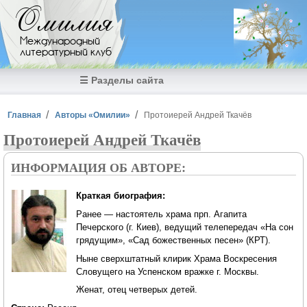
Перейти к основному содержанию
Омилия
Международный
литературный клуб
☰ Разделы сайта
Вы здесь
Главная
Авторы «Омилии»
Протоиерей Андрей Ткачёв
Протоиерей Андрей Ткачёв
ИНФОРМАЦИЯ ОБ АВТОРЕ:
Краткая биография:
Ранее — настоятель храма прп. Агапита
Печерского (г. Киев), ведущий телепередач «На сон
грядущим», «Сад божественных песен» (КРТ).
Ныне сверхштатный клирик Храма Воскресения
Словущего на Успенском вражке г. Москвы.
Женат, отец четверых детей.