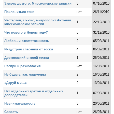
Зажечь другого. Миссионерские записки
3
07/10/2010
Поклониться тени
нет
26/11/2010
Честертон, Льюис, митрополит Антоний.
1
22/12/2010
Миссионерские записки
Что нового в Новом году?
5
31/12/2010
Любовь и ответственность
2
05/02/2011
Индустрия спасения от тоски
4
06/02/2011
Достоевский в моей жизни
1
25/02/2011
Распри и разногласия
нет
16/03/2011
Не будьте, как лицемеры
2
16/03/2011
«Даруй ми…»
2
13/04/2011
Нет отдельных грехов и отдельных
1
07/06/2011
добродетелей
Невнимательность
3
20/06/2011
Совесть
нет
26/07/2011