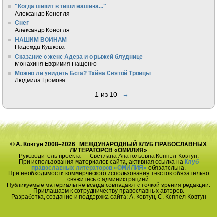
"Когда шипит в тиши машина..."
Александр Конопля
Снег
Александр Конопля
НАШИМ ВОИНАМ
Надежда Кушкова
Сказание о жене Адера и о рыжей блуднице
Монахиня Евфимия Пащенко
Можно ли увидеть Бога? Тайна Святой Троицы
Людмила Громова
1 из 10
→
© А. Ковтун 2008–2026 МЕЖДУНАРОДНЫЙ КЛУБ ПРАВОСЛАВНЫХ
ЛИТЕРАТОРОВ «ОМИЛИЯ»
Руководитель проекта — Светлана Анатольевна Коппел-Ковтун.
При использования материалов сайта, активная ссылка на
Клуб
православных литераторов «ОМИЛИЯ»
обязательна.
При необходимости коммерческого использования текстов обязательно
свяжитесь с администрацией.
Публикуемые материалы не всегда совпадают с точкой зрения редакции.
Приглашаем к сотрудничеству православных авторов.
Разработка, создание и поддержка сайта: А. Ковтун, С. Коппел-Ковтун