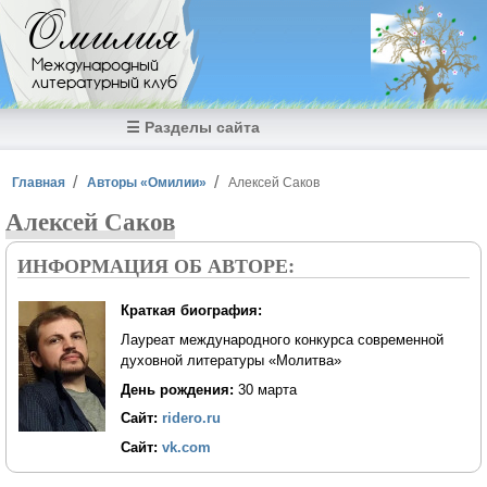
Перейти к основному содержанию
Омилия
Международный
литературный клуб
☰ Разделы сайта
Вы здесь
Главная
Авторы «Омилии»
Алексей Саков
Алексей Саков
ИНФОРМАЦИЯ ОБ АВТОРЕ:
Краткая биография:
Лауреат международного конкурса современной
духовной литературы «Молитва»
День рождения:
30 марта
Сайт:
ridero.ru
Сайт:
vk.com