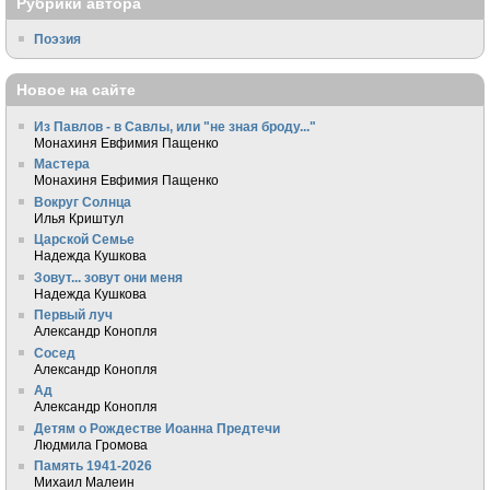
Рубрики автора
Поэзия
Новое на сайте
Из Павлов - в Савлы, или "не зная броду..."
Монахиня Евфимия Пащенко
Мастера
Монахиня Евфимия Пащенко
Вокруг Солнца
Илья Криштул
Царской Семье
Надежда Кушкова
Зовут... зовут они меня
Надежда Кушкова
Первый луч
Александр Конопля
Сосед
Александр Конопля
Ад
Александр Конопля
Детям о Рождестве Иоанна Предтечи
Людмила Громова
Память 1941-2026
Михаил Малеин