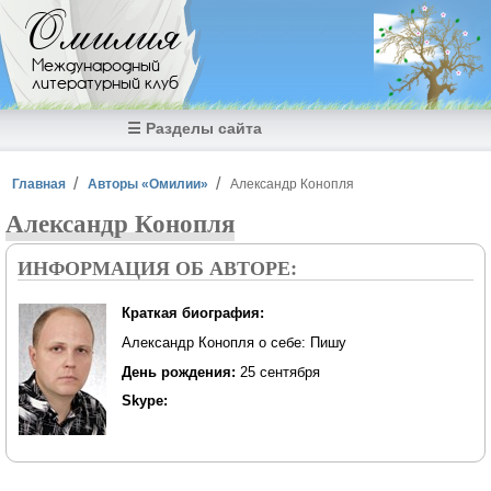
Перейти к основному содержанию
Омилия
Международный
литературный клуб
☰ Разделы сайта
Вы здесь
Главная
Авторы «Омилии»
Александр Конопля
Александр Конопля
ИНФОРМАЦИЯ ОБ АВТОРЕ:
Краткая биография:
Александр Конопля о себе: Пишу
День рождения:
25 сентября
Skype: