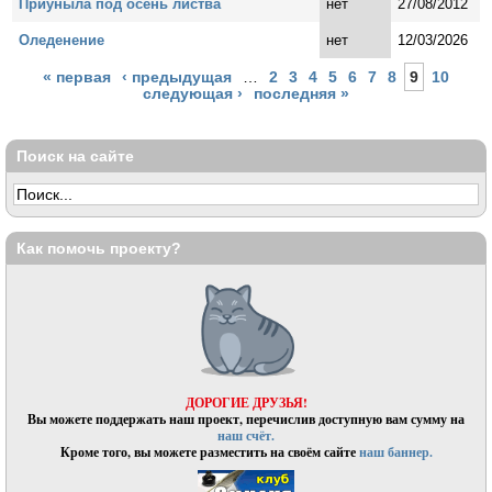
Приуныла под осень листва
нет
27/08/2012
Оледенение
нет
12/03/2026
Страницы
« первая
‹ предыдущая
…
2
3
4
5
6
7
8
9
10
следующая ›
последняя »
Поиск на сайте
Как помочь проекту?
ДОРОГИЕ ДРУЗЬЯ!
Вы можете поддержать наш проект, перечислив доступную вам сумму на
наш счёт.
Кроме того, вы можете разместить на своём сайте
наш баннер.