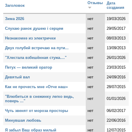
Отзывы
Дата
Заголовок
создания
Зима 2026
нет
19/03/2026
Слухаю ранок душею і серцем
нет
29/05/2017
Незнакомке из электрички
нет
08/03/2013
Двух голубей встречаю на пути...
нет
13/09/2013
"Хлестала взбешённая стужа...."
нет
26/01/2026
Петух — великий оратор
нет
23/03/2015
Девятый вал
нет
24/09/2016
Как не прочесть мне «Отче наш»
нет
28/07/2015
"Влюбиться в снежинку легко ведь,
нет
01/01/2026
поверь ..."
Чуть звенят от мороза просторы
нет
06/02/2017
Минувшая любовь
нет
22/06/2016
Я забыл Ваш образ милый
нет
12/07/2015