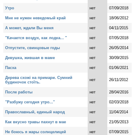
Утро
нет
07/09/2018
Мне не нужен неведомый край
нет
18/06/2012
А может, ждали Вы меня
нет
04/11/2015
"Качается воздух, как лодка... "
нет
07/05/2018
Отпустите, свинцовые годы
нет
26/05/2014
Девушка, жившая в маме
нет
30/09/2015
Пасха
нет
01/06/2021
Дерева схожі на примари. Сумний
нет
26/11/2012
будиночок стоїть.
После работы
нет
28/04/2016
"Разбужу сегодня утро..."
нет
02/03/2018
Православный, единый народ
нет
11/04/2014
Как вкусно травы пахнут в мае
нет
21/05/2013
Не боюсь я жары солнцелицей
нет
07/09/2015