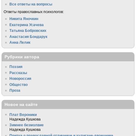
Все ответы на вопросы
Ответы православных психологов:
Никита Яночкин
Екатерина Усачева
Татьяна Бобровских
Анастасия Бондарук
Анна Лелик
Рубрики автора
Поэзия
Рассказы
Новороссия
Общество
Проза
Новое на сайте
Плат Вероники
Надежда Кушкова
Зимнее безмолвие
Надежда Кушкова
Притча о православной отличнице и хулигане-двоечнике