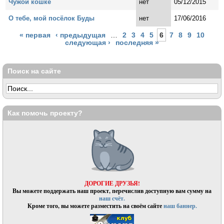
Чужой кошке
нет
05/12/2015
О тебе, мой посёлок Буды
нет
17/06/2016
Страницы
« первая
‹ предыдущая
…
2
3
4
5
6
7
8
9
10
следующая ›
последняя »
Поиск на сайте
Как помочь проекту?
ДОРОГИЕ ДРУЗЬЯ!
Вы можете поддержать наш проект, перечислив доступную вам сумму на
наш счёт.
Кроме того, вы можете разместить на своём сайте
наш баннер.