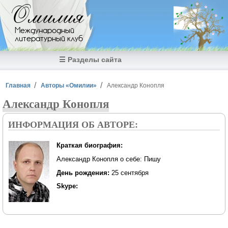
Перейти к основному содержанию
Омилия
Международный
литературный клуб
☰ Разделы сайта
Вы здесь
Главная
Авторы «Омилии»
Александр Конопля
Александр Конопля
ИНФОРМАЦИЯ ОБ АВТОРЕ:
Краткая биография:
Александр Конопля о себе: Пишу
День рождения:
25 сентября
Skype: