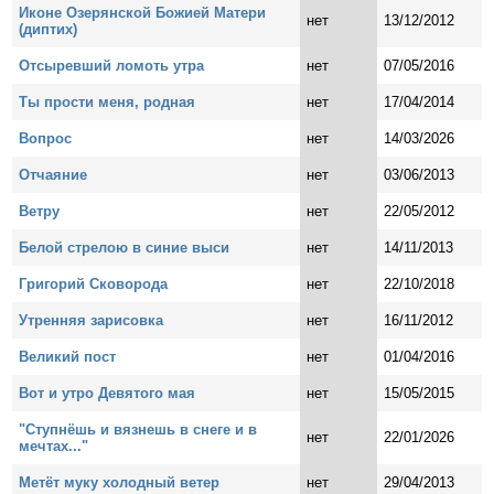
Иконе Озерянской Божией Матери
нет
13/12/2012
(диптих)
Отсыревший ломоть утра
нет
07/05/2016
Ты прости меня, родная
нет
17/04/2014
Вопрос
нет
14/03/2026
Отчаяние
нет
03/06/2013
Ветру
нет
22/05/2012
Белой стрелою в синие выси
нет
14/11/2013
Григорий Сковорода
нет
22/10/2018
Утренняя зарисовка
нет
16/11/2012
Великий пост
нет
01/04/2016
Вот и утро Девятого мая
нет
15/05/2015
"Ступнёшь и вязнешь в снеге и в
нет
22/01/2026
мечтах..."
Метёт муку холодный ветер
нет
29/04/2013