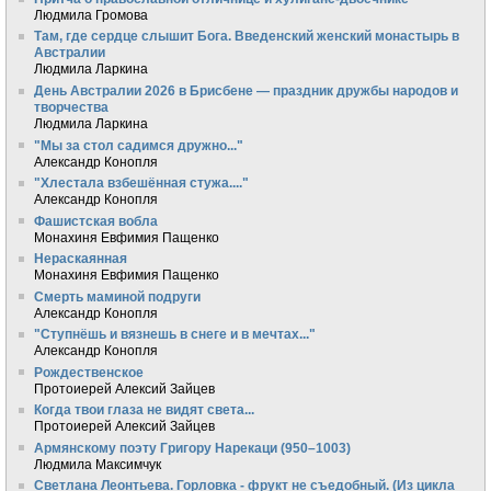
Людмила Громова
Там, где сердце слышит Бога. Введенский женский монастырь в
Австралии
Людмила Ларкина
День Австралии 2026 в Брисбене — праздник дружбы народов и
творчества
Людмила Ларкина
"Мы за стол садимся дружно..."
Александр Конопля
"Хлестала взбешённая стужа...."
Александр Конопля
Фашистская вобла
Монахиня Евфимия Пащенко
Нераскаянная
Монахиня Евфимия Пащенко
Смерть маминой подруги
Александр Конопля
"Ступнёшь и вязнешь в снеге и в мечтах..."
Александр Конопля
Рождественское
Протоиерей Алексий Зайцев
Когда твои глаза не видят света...
Протоиерей Алексий Зайцев
Армянскому поэту Григору Нарекаци (950–1003)
Людмила Максимчук
Светлана Леонтьева. Горловка - фрукт не съедобный. (Из цикла