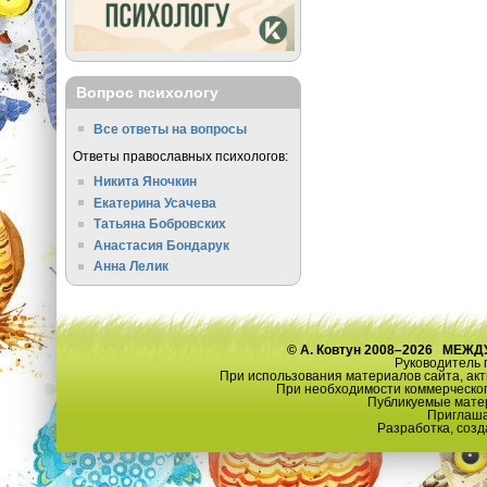
Вопрос психологу
Все ответы на вопросы
Ответы православных психологов:
Никита Яночкин
Екатерина Усачева
Татьяна Бобровских
Анастасия Бондарук
Анна Лелик
© А. Ковтун 2008–2026 М
Руководитель 
При использования материалов сайта, ак
При необходимости коммерческог
Публикуемые матер
Приглаша
Разработка, созд