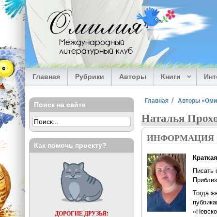
Перейти к основному содержанию
Омилия
Международный
литературный клуб
Главная
Рубрики
Авторы
Книги
Ин
Вы здесь
Главная
Авторы «Ом
Поиск на сайте
Наталья Прох
ИНФОРМАЦИЯ 
Как помочь проекту?
Кратка
Писать 
Приблиз
Тогда ж
публика
«Невско
ДОРОГИЕ ДРУЗЬЯ!