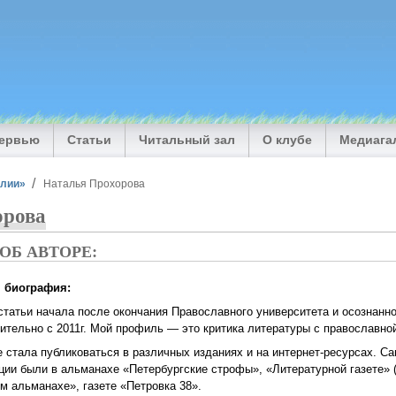
тервью
Статьи
Читальный зал
О клубе
Медиага
илии»
Наталья Прохорова
орова
ОБ АВТОРЕ:
я биография:
статьи начала после окончания Православного университета и осознанно
ительно с 2011г. Мой профиль — это критика литературы с православной
е стала публиковаться в различных изданиях и на интернет-ресурсах. 
ции были в альманахе «Петербургские строфы», «Литературной газете» (
м альманахе», газете «Петровка 38».