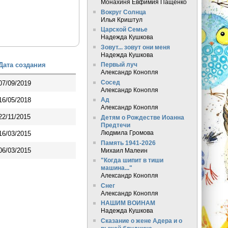
Монахиня Евфимия Пащенко
Вокруг Солнца
Илья Криштул
Царской Семье
Надежда Кушкова
Зовут... зовут они меня
Надежда Кушкова
Дата создания
Первый луч
Александр Конопля
Сосед
07/09/2019
Александр Конопля
16/05/2018
Ад
Александр Конопля
22/11/2015
Детям о Рождестве Иоанна
Предтечи
Людмила Громова
16/03/2015
Память 1941-2026
06/03/2015
Михаил Малеин
"Когда шипит в тиши
машина..."
Александр Конопля
Снег
Александр Конопля
НАШИМ ВОИНАМ
Надежда Кушкова
Сказание о жене Адера и о