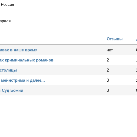
:
Россия
враля
Отзывы
тивах в наше время
нет
тах криминальных романов
2
 столицы
2
 мейнстрима и далее...
3
и Суд Божий
3