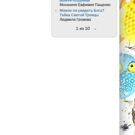
рыжей блуднице
Монахиня Евфимия Пащенко
Можно ли увидеть Бога?
Тайна Святой Троицы
Людмила Громова
1 из 10
→