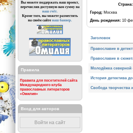
Вы можете поддержать наш проект,
Страна
перечислив доступную вам сумму на
наш счёт.
Город:
Москва
Кроме того, вы можете разместить
на своём сайте
наш баннер.
День рождения:
10 фе
Заголовок
Православие в детек
Православие в сюже
Молодёжка северной
Правила
История детектива до
Правила для посетителей сайта
Международного клуба
Свобода творчества 
православных литераторов
«Омилия»
Вход для авторов
Войти на сайт