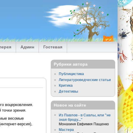
лерея
Админ
Гостевая
Рубрики автора
Публицистика
Литературоведческие статьи
Критика
Детективы
го воцерковления.
Новое на сайте
 точки зрения.
Из Павлов - в Савлы, или "не
Самые весомые
зная броду..."
интернет-версия),
Монахиня Евфимия Пащенко
Мастера