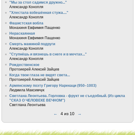
"Мы за стол садимся дружно..."
Александр Конопля
"Хлестала взбешённая стужа...."
Александр Конопля
Фашистская вобла
Монахиня Евфимия Пащенко
Нераскаянная
Монахиня Евфимия Пащенко
Смерть маминой подруги
Александр Конопля
"Ступнёшь и вязнешь в снеге и в мечтах..."
Александр Конопля
Рождественское
Протоиерей Алексий Зайцев
Когда твои глаза не видят света...
Протоиерей Алексий Зайцев
Армянскому поэту Григору Нарекаци (950–1003)
Людмила Максимчук
Светлана Леонтьева. Горловка - фрукт не съедобный. (Из цикла
"СКАЗ О ЧЕЛОВЕКЕ ВЕЧНОМ")
Светлана Леонтьева
←
4 из 10
→