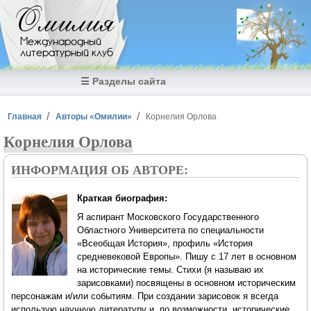
Перейти к основному содержанию
Омилия
Международный
литературный клуб
☰ Разделы сайта
Вы здесь
Главная
Авторы «Омилии»
Корнелия Орлова
Корнелия Орлова
ИНФОРМАЦИЯ ОБ АВТОРЕ:
Краткая биография:
Я аспирант Московского Государственного
Областного Университета по специальности
«Всеобщая История», профиль «История
средневековой Европы». Пишу с 17 лет в основном
на исторические темы. Стихи (я называю их
зарисовками) посвящены в основном историческим
персонажам и/или событиям. При создании зарисовок я всегда
использую научную литературу и, по возможности, исторические