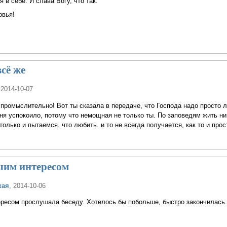
я в себе. И слава Богу, что так.
овья!
всё же
 2014-10-07
 промыслительно! Вот ты сказала в передаче, что Господа надо просто л
ня успокоило, потому что немощная не только ты. По заповедям жить ни
только и пытаемся. что любить. и то не всегда получается, как то и про
шим интересом
кая
, 2014-10-06
ресом прослушала беседу. Хотелось бы побольше, быстро закончилась.