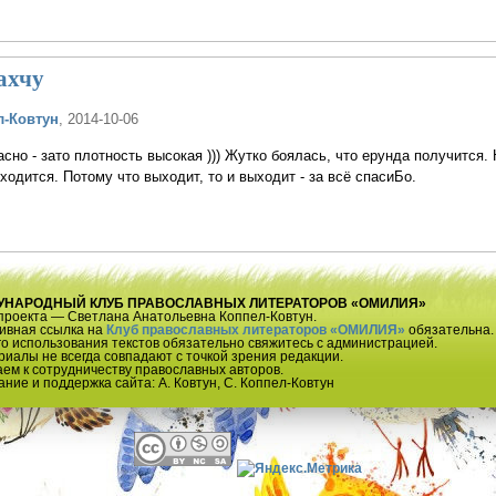
ахчу
л-Ковтун
, 2014-10-06
асно - зато плотность высокая ))) Жутко боялась, что ерунда получится.
иходится. Потому что выходит, то и выходит - за всё спасиБо.
ЕЖДУНАРОДНЫЙ КЛУБ ПРАВОСЛАВНЫХ ЛИТЕРАТОРОВ «ОМИЛИЯ»
проекта — Светлана Анатольевна Коппел-Ковтун.
тивная ссылка на
Клуб православных литераторов «ОМИЛИЯ»
обязательна.
о использования текстов обязательно свяжитесь с администрацией.
иалы не всегда совпадают с точкой зрения редакции.
ем к сотрудничеству православных авторов.
ание и поддержка сайта: А. Ковтун, С. Коппел-Ковтун