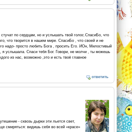
 стучат по сердцам, но и услышать твой голос.СпасиБо, что
го, что творится в нашем мире. СпасиБо , что своей и не
го надо- просто любить Бога , просить Его. ИОн, Милостивый
а, я услышала. Спаси тебя Бог. Говори, не молчи , ты можешь
дого из нас, возможно ,это и есть твоё главное
ответить
утешение - сквозь дырки эти льется свет,
още смиряться: видишь себя во всей «красе»