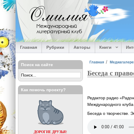
Перейти к основному содержанию
Омилия
Международный
литературный клуб
Главная
Рубрики
Авторы
Книги
Ин
Вы здесь
Главная
Медиагалере
Поиск на сайте
Беседа с прав
Как помочь проекту?
Редактор радио «Радон
Международного клуба
Беседа о творчестве. Э
ДОРОГИЕ ДРУЗЬЯ!