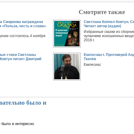
Смотрите также
а Смирнова награждена
Светлана Коппел-Ковтун. Ск
 «Польза, честь и слава»
Читает автор (аудио)
Избранные сказки из сборни
ение состоялось 4 ноября
чуланчике изношенных веще
2016 г.
ные стихи Светланы
Екклесиаст. Протоиерей Ан
Ковтун читает Дмитрий
Ткачёв
Екклесиас
вательно было и
 было и интересно.