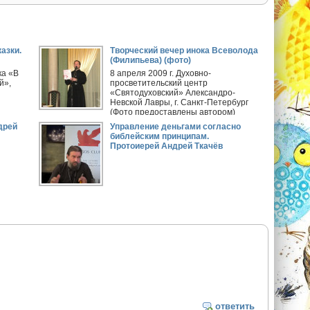
азки.
Творческий вечер инока Всеволода
(Филипьева) (фото)
ка «В
8 апреля 2009 г. Духовно-
й»,
просветительский центр
«Святодуховский» Александро-
Невской Лавры, г. Санкт-Петербург
(Фото предоставлены автором)
дрей
Управление деньгами согласно
библейским принципам.
Протоиерей Андрей Ткачёв
ответить