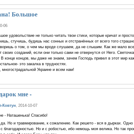
ана! Большое
10-06
шое удовольствие не только читать твои стихи, которые кричат и просто
чишь, стучишь, будишь нас сонных и отстранённых от всего того страшно
оворишь о том, о чем мы вроде слушаем, да не слышим. Как же мало все
т своих созданий, если они только сами не отвернутся от Него. Светочк
В конце концов, мы даже не знаем, зачем Господь привел в этот мир каж
стальное- это закалка в трудностях.
 многострадальной Украине и всем нам!
дарок мне -
л-Ковтун
, 2014-10-07
не - Наташенька! Спасибо!
 да. Но и травмирование, к сожалению. Как решето - вся в дырках. Одно 
с благодарностью. Но и с робостью, ибо немощь моя велика. Но так пр