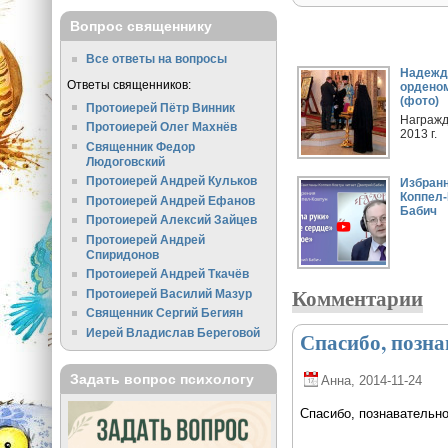
Вопрос священнику
Все ответы на вопросы
Надежд
Ответы священников:
орденом
(фото)
Протоиерей Пётр Винник
Награжд
Протоиерей Олег Махнёв
2013 г.
Священник Федор
Людоговский
Протоиерей Андрей Кульков
Избран
Коппел-
Протоиерей Андрей Ефанов
Бабич
Протоиерей Алексий Зайцев
Протоиерей Андрей
Спиридонов
Протоиерей Андрей Ткачёв
Комментарии
Протоиерей Василий Мазур
Священник Сергий Бегиян
Иерей Владислав Береговой
Спасибо, позна
Задать вопрос психологу
Анна
, 2014-11-24
Спасибо, познавательно