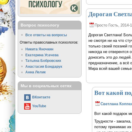
Дорогая Светл
Вопрос психологу
Просто Гость
, 2014-
Дорогая Светлана! Боль
Все ответы на вопросы
не смотря ни на что сту
Ответы православных психологов:
только своей поэзией г
Никита Яночкин
никогда не отверентся о
Екатерина Усачева
доносить это до людей. 
Татьяна Бобровских
предназначение, а всё о
Анастасия Бондарук
Мира всей вашей семье,
Анна Лелик
Мы в социальных сетях
Вот какой по
ВКонтакте
Светлана Коппе
YouTube
Вот какой подарок м
Трудности - закалка,
потому принимаю их 