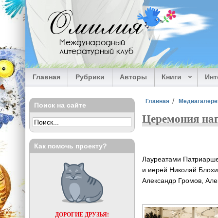
Перейти к основному содержанию
Омилия
Международный
литературный клуб
Главная
Рубрики
Авторы
Книги
Ин
Вы здесь
Главная
Медиагалере
Поиск на сайте
Церемония наг
Как помочь проекту?
Лауреатами Патриарше
и иерей Николай Блохи
Александр Громов, Але
ДОРОГИЕ ДРУЗЬЯ!