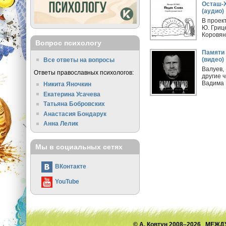
Осташ-
(аудио)
В проек
Ю. Гриц
Коровян
Вопрос психологу
Памяти 
(видео)
Все ответы на вопросы
Валуев,
Ответы православных психологов:
другие 
Вадима 
Никита Яночкин
Екатерина Усачева
Татьяна Бобровских
Анастасия Бондарук
Анна Лелик
Мы в социальных сетях
ВКонтакте
YouTube
© А. Ковтун 2008–2026 М