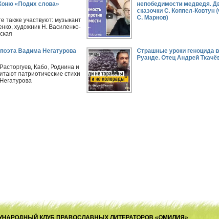
Хоню «Подих слова»
непобедимости медведя. Д
сказочки С. Коппел-Ковтун 
С. Марнов)
те также участвуют: музыкант
енко, художник Н. Василенко-
ская
поэта Вадима Негатурова
Страшные уроки геноцида в
Руанде. Отец Андрей Ткачё
 Расторгуев, Кабо, Роднина и
читают патриотические стихи
Негатурова
ЕЖДУНАРОДНЫЙ КЛУБ ПРАВОСЛАВНЫХ ЛИТЕРАТОРОВ «ОМИЛИЯ»