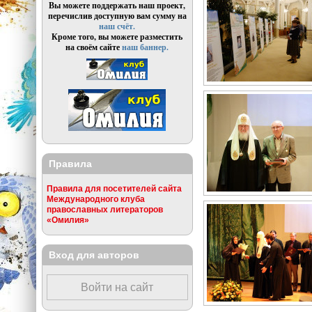
Вы можете поддержать наш проект,
перечислив доступную вам сумму на
наш счёт.
Кроме того, вы можете разместить
на своём сайте
наш баннер.
Правила
Правила для посетителей сайта
Международного клуба
православных литераторов
«Омилия»
Вход для авторов
Войти на сайт