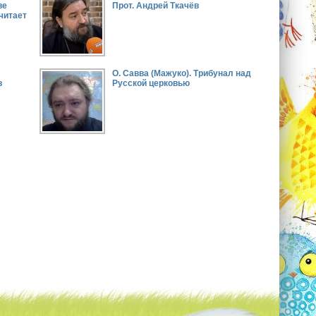
ве
Прот. Андрей Ткачёв
(читает
О. Савва (Мажуко). Трибунал над
в
Русской церковью