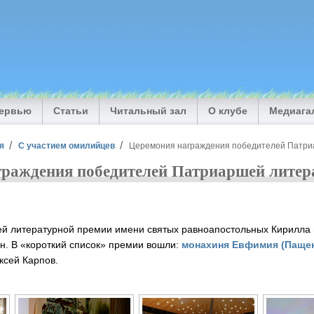
тервью
Статьи
Читальный зал
О клубе
Медиага
я
С участием омилийцев
Церемония награждения победителей Патриа
раждения победителей Патриаршей литера
й литературной премии имени святых равноапостольных Кирилла 
н. В «короткий список» премии вошли:
монахиня Евфимия (Паще
ксей Карпов.