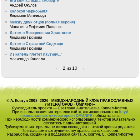
Его кличка была «Роберт»
Андрей Окулов
Колокол Чернобыля
Людмила Максимчук
Между двух отцов (полная версия)
Монахиня Евфимия Пащенко
Детям о Воскресении Христовом
Людмила Громова
Детям о Страстной Седмице
Людмила Громова
Из капель плетёт паутину..."
Александр Конопля
←
2 из 10
→
© А. Ковтун 2008–2026 МЕЖДУНАРОДНЫЙ КЛУБ ПРАВОСЛАВНЫХ
ЛИТЕРАТОРОВ «ОМИЛИЯ»
Руководитель проекта — Светлана Анатольевна Коппел-Ковтун.
При использования материалов сайта, активная ссылка на
Клуб
православных литераторов «ОМИЛИЯ»
обязательна.
При необходимости коммерческого использования текстов обязательно
свяжитесь с администрацией.
Публикуемые материалы не всегда совпадают с точкой зрения редакции.
Приглашаем к сотрудничеству православных авторов.
Разработка, создание и поддержка сайта: А. Ковтун, С. Коппел-Ковтун