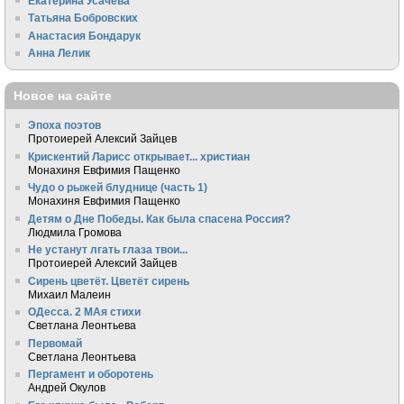
Екатерина Усачева
Татьяна Бобровских
Анастасия Бондарук
Анна Лелик
Новое на сайте
Эпоха поэтов
Протоиерей Алексий Зайцев
Крискентий Ларисс открывает... христиан
Монахиня Евфимия Пащенко
Чудо о рыжей блуднице (часть 1)
Монахиня Евфимия Пащенко
Детям о Дне Победы. Как была спасена Россия?
Людмила Громова
Не устанут лгать глаза твои...
Протоиерей Алексий Зайцев
Сирень цветёт. Цветёт сирень
Михаил Малеин
ОДесса. 2 МАя стихи
Светлана Леонтьева
Первомай
Светлана Леонтьева
Пергамент и оборотень
Андрей Окулов