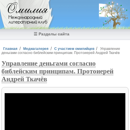
Перейти к основному содержанию
Омилия
Международный
литературный клуб
☰ Разделы сайта
Вы здесь
Главная
Медиагалерея
С участием омилийцев
Управление
деньгами согласно библейским принципам. Протоиерей Андрей Ткачёв
Управление деньгами согласно
библейским принципам. Протоиерей
Андрей Ткачёв