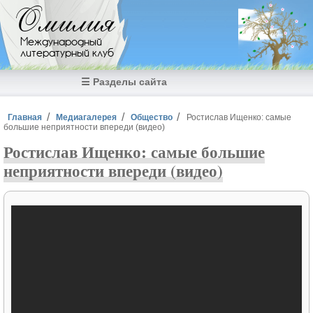
Перейти к основному содержанию
Омилия
Международный
литературный клуб
☰ Разделы сайта
Вы здесь
Главная
Медиагалерея
Общество
Ростислав Ищенко: самые
большие неприятности впереди (видео)
Ростислав Ищенко: самые большие
неприятности впереди (видео)