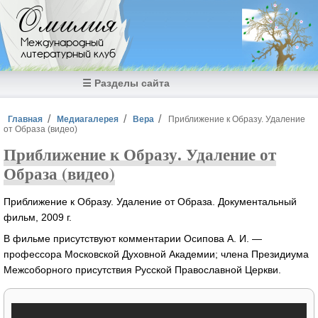
Перейти к основному содержанию
Омилия
Международный
литературный клуб
☰ Разделы сайта
Вы здесь
Главная
Медиагалерея
Вера
Приближение к Образу. Удаление
от Образа (видео)
Приближение к Образу. Удаление от
Образа (видео)
Приближение к Образу. Удаление от Образа. Документальный
фильм, 2009 г.
В фильме присутствуют комментарии Осипова А. И. —
профессора Московской Духовной Академии; члена Президиума
Межсоборного присутствия Русской Православной Церкви.