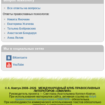
Вопрос психологу
Все ответы на вопросы
Ответы православных психологов:
Никита Яночкин
Екатерина Усачева
Татьяна Бобровских
Анастасия Бондарук
Анна Лелик
Мы в социальных сетях
ВКонтакте
YouTube
© А. Ковтун 2008–2026 МЕЖДУНАРОДНЫЙ КЛУБ ПРАВОСЛАВНЫХ
ЛИТЕРАТОРОВ «ОМИЛИЯ»
Руководитель проекта — Светлана Анатольевна Коппел-Ковтун.
При использования материалов сайта, активная ссылка на
Клуб
православных литераторов «ОМИЛИЯ»
обязательна.
При необходимости коммерческого использования текстов обязательно
свяжитесь с администрацией.