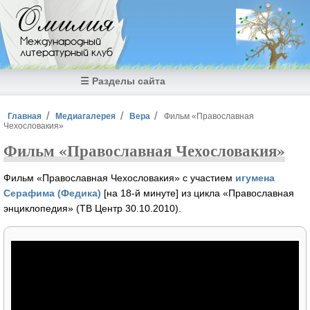
Перейти к основному содержанию
Омилия
Международный
литературный клуб
☰ Разделы сайта
Вы здесь
Главная
Медиагалерея
Вера
Фильм «Православная
Чехословакия»
Фильм «Православная Чехословакия»
Фильм «Православная Чехословакия» с участием
игумена
Серафима (Федика)
[на 18-й минуте] из цикла «Православная
энциклопедия» (ТВ Центр 30.10.2010).