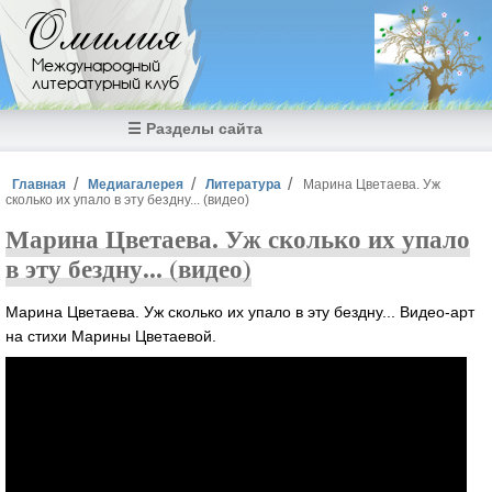
Перейти к основному содержанию
Омилия
Международный
литературный клуб
☰ Разделы сайта
Вы здесь
Главная
Медиагалерея
Литература
Марина Цветаева. Уж
сколько их упало в эту бездну... (видео)
Марина Цветаева. Уж сколько их упало
в эту бездну... (видео)
Марина Цветаева. Уж сколько их упало в эту бездну... Видео-арт
на стихи Марины Цветаевой.