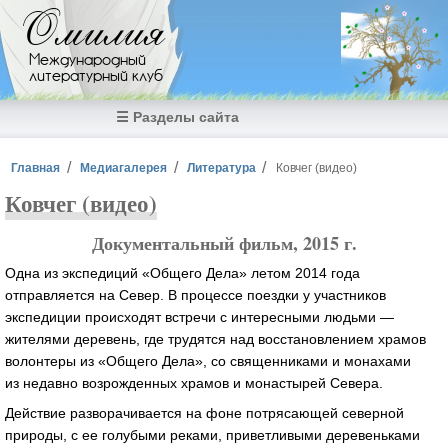
Перейти к основному содержанию
Омилия
Международный
литературный клуб
☰ Разделы сайта
Вы здесь
Главная
Медиагалерея
Литература
Ковчег (видео)
Ковчег (видео)
Документальный фильм, 2015 г.
Одна из экспедиций «Общего Дела» летом 2014 года
отправляется на Север. В процессе поездки у участников
экспедиции происходят встречи с интересными людьми —
жителями деревень, где трудятся над восстановлением храмов
волонтеры из «Общего Дела», со священниками и монахами
из недавно возрожденных храмов и монастырей Севера.
Действие разворачивается на фоне потрясающей северной
природы, с ее голубыми реками, приветливыми деревеньками