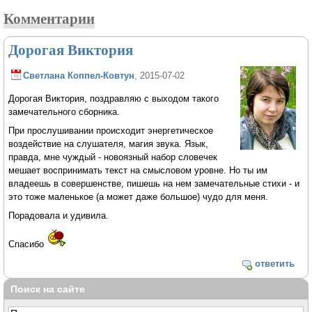
Комментарии
Дорогая Виктория
Светлана Коппел-Ковтун
, 2015-07-02
Дорогая Виктория, поздравляю с выходом такого
замечательного сборника.
При прослушивании происходит энергетическое
воздействие на слушателя, магия звука. Язык,
правда, мне чуждый - новоязный набор словечек
мешает воспринимать текст на смысловом уровне. Но ты им
владеешь в совершенстве, пишешь на нем замечательные стихи - и
это тоже маленькое (а может даже большое) чудо для меня.
Порадовала и удивила.
Спасибо
ответить
Поиск на сайте