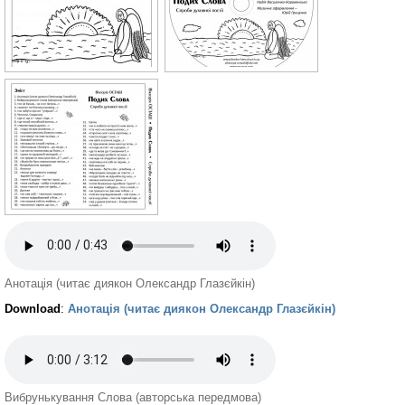
Анотація (читає диякон Олександр Глазєйкін)
Download
:
Анотація (читає диякон Олександр Глазєйкін)
Вибрунькування Слова (авторська передмова)