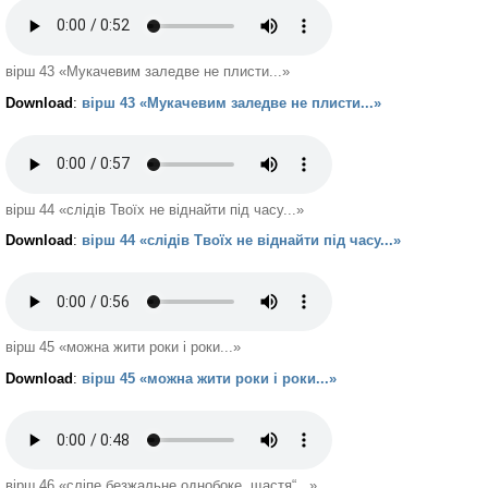
вірш 43 «Мукачевим заледве не плисти...»
Download
:
вірш 43 «Мукачевим заледве не плисти...»
вірш 44 «слідів Твоїх не віднайти під часу...»
Download
:
вірш 44 «слідів Твоїх не віднайти під часу...»
вірш 45 «можна жити роки і роки...»
Download
:
вірш 45 «можна жити роки і роки...»
вірш 46 «сліпе безжальне однобоке „щастя“...»