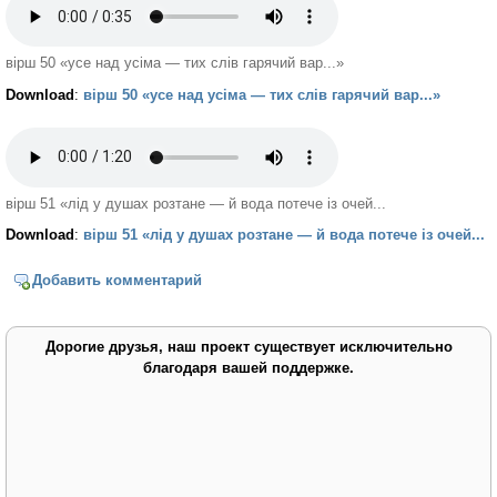
вірш 50 «усе над усіма — тих слів гарячий вар...»
Download
:
вірш 50 «усе над усіма — тих слів гарячий вар...»
вірш 51 «лід у душах розтане — й вода потече із очей...
Download
:
вірш 51 «лід у душах розтане — й вода потече із очей...
Добавить комментарий
Дорогие друзья, наш проект существует исключительно
благодаря вашей поддержке.