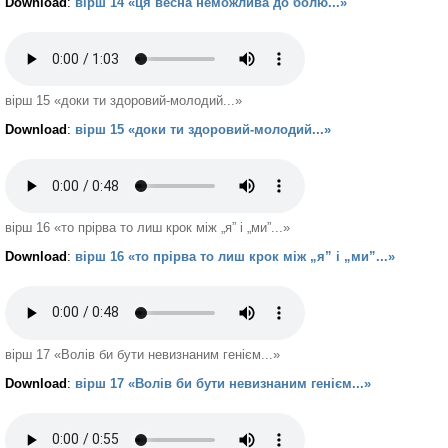
Download
:
вірш 14 «ця весна неможлива до болю...»
вірш 15 «доки ти здоровий-молодий...»
Download
:
вірш 15 «доки ти здоровий-молодий...»
вірш 16 «то прірва то лиш крок між „я” і „ми”...»
Download
:
вірш 16 «то прірва то лиш крок між „я” і „ми”...»
вірш 17 «Волів би бути невизнаним генієм...»
Download
:
вірш 17 «Волів би бути невизнаним генієм...»