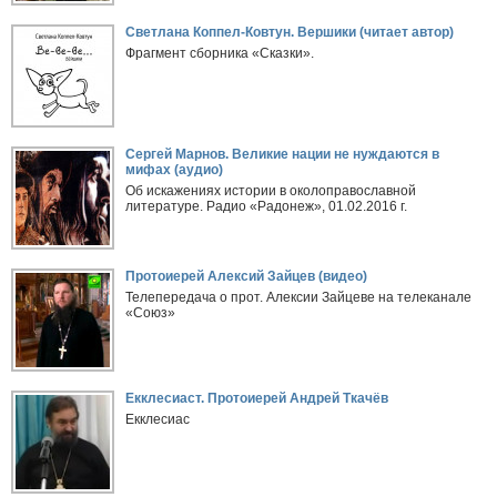
Светлана Коппел-Ковтун. Вершики (читает автор)
Фрагмент сборника «Сказки».
Сергей Марнов. Великие нации не нуждаются в
мифах (аудио)
Об искажениях истории в околоправославной
литературе. Радио «Радонеж», 01.02.2016 г.
Протоиерей Алексий Зайцев (видео)
Телепередача о прот. Алексии Зайцеве на телеканале
«Союз»
Екклесиаст. Протоиерей Андрей Ткачёв
Екклесиас