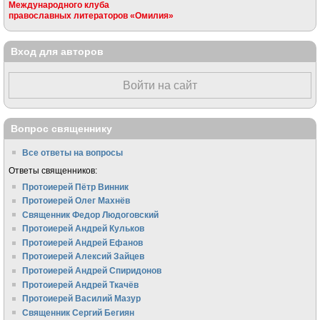
Международного клуба
православных литераторов «Омилия»
Вход для авторов
Войти на сайт
Вопрос священнику
Все ответы на вопросы
Ответы священников:
Протоиерей Пётр Винник
Протоиерей Олег Махнёв
Священник Федор Людоговский
Протоиерей Андрей Кульков
Протоиерей Андрей Ефанов
Протоиерей Алексий Зайцев
Протоиерей Андрей Спиридонов
Протоиерей Андрей Ткачёв
Протоиерей Василий Мазур
Священник Сергий Бегиян