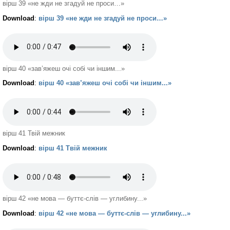
вірш 39 «не жди не згадуй не проси…»
Download
:
вірш 39 «не жди не згадуй не проси…»
вірш 40 «зав’яжеш очі собі чи іншим...»
Download
:
вірш 40 «зав’яжеш очі собі чи іншим...»
вірш 41 Твій межник
Download
:
вірш 41 Твій межник
вірш 42 «не мова — буттє-слів — углибину...»
Download
:
вірш 42 «не мова — буттє-слів — углибину...»