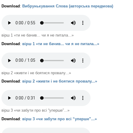
Download
:
Вибрунькування Слова (авторська передмова)
вірш 1 «ти не бачив... чи я не питала...»
Download
:
вірш 1 «ти не бачив... чи я не питала...»
вірш 2 «живти і не боятися провалу...»
Download
:
вірш 2 «живти і не боятися провалу...»
вірш 3 «чи забути про всі “уперше”...»
Download
:
вірш 3 «чи забути про всі “уперше”...»