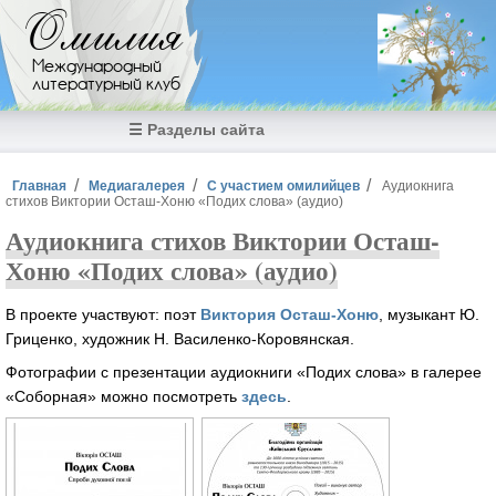
Перейти к основному содержанию
Омилия
Международный
литературный клуб
☰ Разделы сайта
Вы здесь
Главная
Медиагалерея
С участием омилийцев
Аудиокнига
стихов Виктории Осташ-Хоню «Подих слова» (аудио)
Аудиокнига стихов Виктории Осташ-
Хоню «Подих слова» (аудио)
В проекте участвуют: поэт
Виктория Осташ-Хоню
, музыкант Ю.
Гриценко, художник Н. Василенко-Коровянская.
Фотографии с презентации аудиокниги «Подих слова» в галерее
«Соборная» можно посмотреть
здесь
.