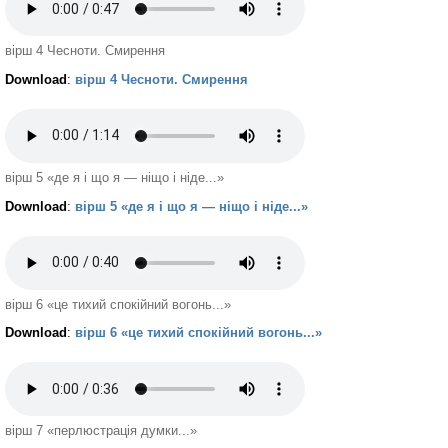
вірш 4 Чесноти. Смирення
Download
:
вірш 4 Чесноти. Смирення
вірш 5 «де я і що я — ніщо і ніде...»
Download
:
вірш 5 «де я і що я — ніщо і ніде...»
вірш 6 «це тихий спокійний вогонь...»
Download
:
вірш 6 «це тихий спокійний вогонь...»
вірш 7 «перлюстрація думки...»