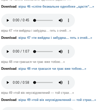
Download
:
вірш 46 «сліпе безжальне однобоке „щастя“...»
вірш 47 «ти вийдеш і забудеш... геть з очей...»
Download
:
вірш 47 «ти вийдеш і забудеш... геть з очей...»
вірш 48 «чи граєшся чи грає вже тобою...»
Download
:
вірш 48 «чи граєшся чи грає вже тобою...»
вірш 49 «той вік неусвідомлений — той страх...»
Download
:
вірш 49 «той вік неусвідомлений — той страх...»