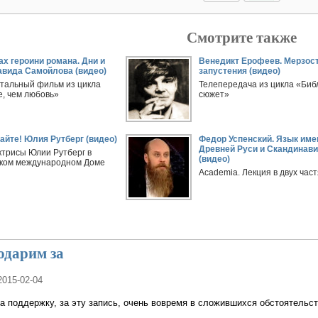
Смотрите также
ах героини романа. Дни и
Венедикт Ерофеев. Мерзос
авида Самойлова (видео)
запустения (видео)
тальный фильм из цикла
Телепередача из цикла «Биб
, чем любовь»
сюжет»
йте! Юлия Рутберг (видео)
Федор Успенский. Язык име
Древней Руси и Скандинави
ктрисы Юлии Рутберг в
(видео)
ком международном Доме
Academia. Лекция в двух част
одарим за
2015-02-04
 поддержку, за эту запись, очень вовремя в сложившихся обстоятельст