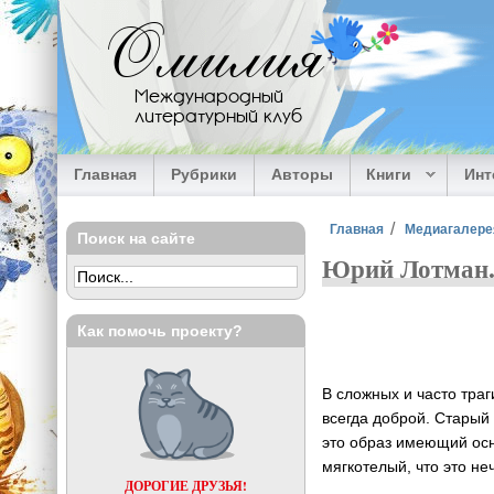
Перейти к основному содержанию
Омилия
Международный
литературный клуб
Главная
Рубрики
Авторы
Книги
Ин
Вы здесь
Главная
Медиагалере
Поиск на сайте
Юрий Лотман. 
Как помочь проекту?
В сложных и часто траг
всегда доброй. Старый
это образ имеющий осно
мягкотелый, что это не
ДОРОГИЕ ДРУЗЬЯ!