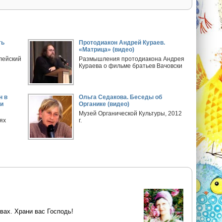
ть
Протодиакон Андрей Кураев.
«Матрица» (видео)
лейский
Размышления протодиакона Андрея
Кураева о фильме братьев Вачовски
н в
Ольга Седакова. Беседы об
и
Органике (видео)
Музей Органической Культуры, 2012
ях
г.
вах. Храни вас Господь!