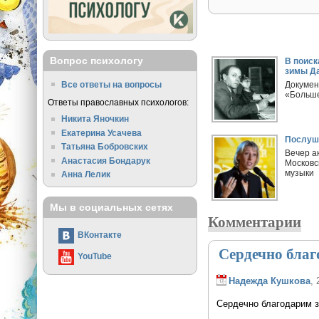
Вопрос психологу
В поиск
зимы Д
Все ответы на вопросы
Докумен
«Больше
Ответы православных психологов:
Никита Яночкин
Екатерина Усачева
Послуша
Татьяна Бобровских
Вечер а
Анастасия Бондарук
Московс
музыки
Анна Лелик
Мы в социальных сетях
Комментарии
ВКонтакте
Сердечно благ
YouTube
Надежда Кушкова
, 
Сердечно благодарим за