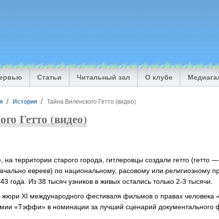
тервью
Статьи
Читальный зал
О клубе
Медиага
я
История
Тайна Виленского Гетто (видео)
ого Гетто (видео)
, на территории старого города, гитлеровцы создали гетто (гетто 
ачально евреев) по национальному, расовому или религиозному пр
43 года. Из 38 тысяч узников в живых остались только 2-3 тысячи.
жюри XI международного фестиваля фильмов о правах человека «
емии «Тэффи» в номинации за лучший сценарий документального 