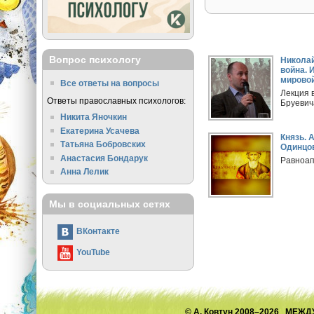
Вопрос психологу
Николай
война. 
мировой
Все ответы на вопросы
Лекция 
Ответы православных психологов:
Бруевича
Никита Яночкин
Екатерина Усачева
Князь. 
Татьяна Бобровских
Одинцов
Анастасия Бондарук
Равноап
Анна Лелик
Мы в социальных сетях
ВКонтакте
YouTube
© А. Ковтун 2008–2026 М