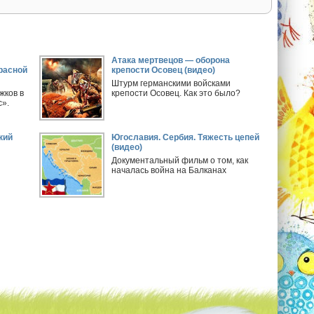
Атака мертвецов — оборона
расной
крепости Осовец (видео)
Штурм германскими войсками
жков в
крепости Осовец. Как это было?
».
кий
Югославия. Сербия. Тяжесть цепей
(видео)
Документальный фильм о том, как
началась война на Балканах