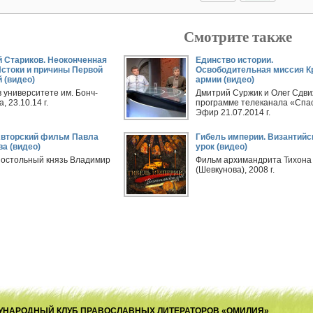
Смотрите также
 Стариков. Неоконченная
Единство истории.
Истоки и причины Первой
Освободительная миссия К
 (видео)
армии (видео)
в университете им. Бонч-
Дмитрий Суржик и Олег Сдви
, 23.10.14 г.
программе телеканала «Спас
Эфир 21.07.2014 г.
Авторский фильм Павла
Гибель империи. Византийс
а (видео)
урок (видео)
остольный князь Владимир
Фильм архимандрита Тихона
(Шевкунова), 2008 г.
ЕЖДУНАРОДНЫЙ КЛУБ ПРАВОСЛАВНЫХ ЛИТЕРАТОРОВ «ОМИЛИЯ»