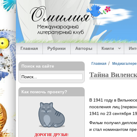
Перейти к основному содержанию
Омилия
Международный
литературный клуб
Главная
Рубрики
Авторы
Книги
Ин
Вы здесь
Главная
Медиагалере
Поиск на сайте
Тайна Виленск
Как помочь проекту?
В 1941 году в Вильнюсе
поселения лиц (первон
1941 по 23 сентября 19
Фильм получил диплом 
и стал номинантом пр
ДОРОГИЕ ДРУЗЬЯ!