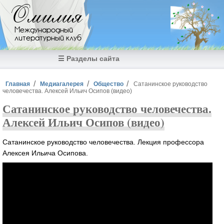
Перейти к основному содержанию
Омилия
Международный
литературный клуб
☰ Разделы сайта
Вы здесь
Главная
Медиагалерея
Общество
Сатанинское руководство
человечества. Алексей Ильич Осипов (видео)
Сатанинское руководство человечества.
Алексей Ильич Осипов (видео)
Сатанинское руководство человечества. Лекция профессора
Алексея Ильича Осипова.